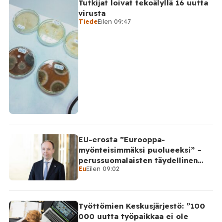
Tutkijat loivat tekoälyllä 16 uutta
virusta
Tiede
Eilen 09:47
EU-erosta ”Eurooppa-
myönteisimmäksi puolueeksi” –
perussuomalaisten täydellinen
Eu
Eilen 09:02
takinkääntö
Työttömien Keskusjärjestö: ”100
000 uutta työpaikkaa ei ole