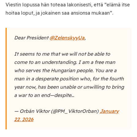
Viestin lopussa hän toteaa lakonisesti, että ”elämä itse
hoitaa loput, ja jokainen saa ansionsa mukaan”.
Dear President
@ZelenskyyUa
,
It seems to me that we will not be able to
come to an understanding. I am a free man
who serves the Hungarian people. You are a
man in a desperate position who, for the fourth
year now, has been unable or unwilling to bring
a war to an end—despite…
— Orbán Viktor (@PM_ViktorOrban)
January
22, 2026