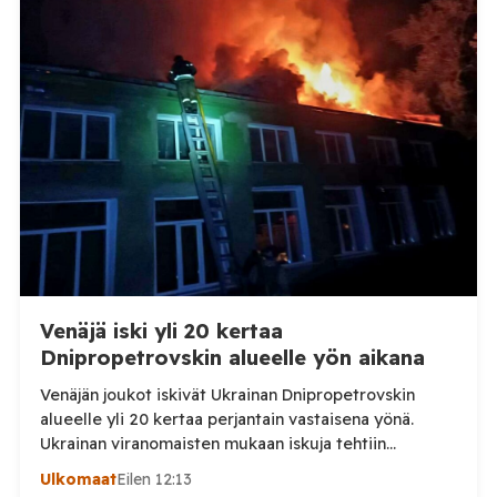
afrikkalaisen sikaruton tapauksesta sekä
eläintautitietojen vaihdosta […]
Venäjä iski yli 20 kertaa
Dnipropetrovskin alueelle yön aikana
Venäjän joukot iskivät Ukrainan Dnipropetrovskin
alueelle yli 20 kertaa perjantain vastaisena yönä.
Ukrainan viranomaisten mukaan iskuja tehtiin
drooneilla ja tykistöllä viidelle eri alueelle.
Ulkomaat
Eilen 12:13
Henkilövahingoilta vältyttiin. Dnipropetrovskin