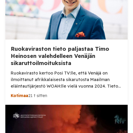
Ruokaviraston tieto paljastaa Timo
Heinosen valehdelleen Venäjän
sikaruttoilmoituksista
Ruokavirasto kertoo Posi TV:lle, että Venäjä on
ilmoittanut afrikkalaisesta sikarutosta Maailman
eläintautijärjestö WOAH:lle vielä vuonna 2024. Tieto
haastaa kokoomuksen kansanedustaja Timo Heinosen
Kotimaa
21 t sitten
(kok.) esittämän väitteen Venäjän
sikaruttoilmoituksista. Suomi on puolestaan
ilmoittanut tuoreesta Virolahden tapauksesta sekä
WOAH:n kautta että suoraan Venäjän
eläinlääkintäviranomaisille. Ruokavirasto kertoi Posi
TV:lle tarkempia tietoja Suomen ensimmäisestä