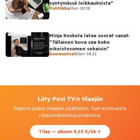
syntymässä leikkauksista”
Politiikka
Eilen 08:38
Minja Koskela lataa suorat sanat:
”Tällainen kuva saa koko
oikeistosomen sekaisin”
Someuutiset
Eilen 08:22
Liity Posi TV:n tilaajiin
Rajaton pääsy tilaajien sisältöihin. Tuet kotimaista
riippumatonta journalismia.
Tilaa — alkaen 8,25 €/kk