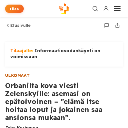
Tilaa
Etusivulle
Tilaajalle:
Informaatiosodankäynti on
voimissaan
ULKOMAAT
Orbanilta kova viesti
Zelenskyille: asemasi on
epätoivoinen – ”elämä itse
hoitaa loput ja jokainen saa
ansionsa mukaan”.
Juha Korhonen