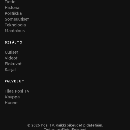
Tiede
Historia
Politiikka
Someuutiset
Teknologia
Maatalous
SISÄLTÖ
Uutiset
Videot
Elokuvat
Sarjat
PALVELUT
Tilaa Posi TV
Kauppa
Huone
© 2026 Posi TV. Kaikki oikeudet pidätetään.
Tietosuoja
Ehdot
Evästeet