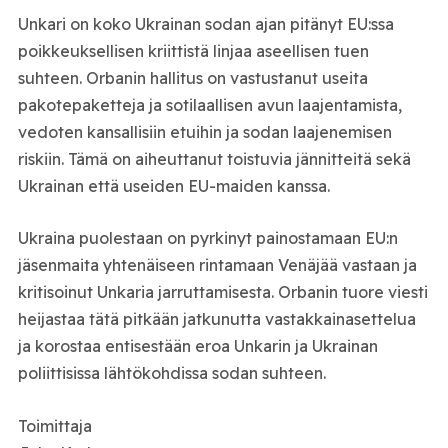
Unkari on koko Ukrainan sodan ajan pitänyt EU:ssa
poikkeuksellisen kriittistä linjaa aseellisen tuen
suhteen. Orbanin hallitus on vastustanut useita
pakotepaketteja ja sotilaallisen avun laajentamista,
vedoten kansallisiin etuihin ja sodan laajenemisen
riskiin. Tämä on aiheuttanut toistuvia jännitteitä sekä
Ukrainan että useiden EU-maiden kanssa.
Ukraina puolestaan on pyrkinyt painostamaan EU:n
jäsenmaita yhtenäiseen rintamaan Venäjää vastaan ja
kritisoinut Unkaria jarruttamisesta. Orbanin tuore viesti
heijastaa tätä pitkään jatkunutta vastakkainasettelua
ja korostaa entisestään eroa Unkarin ja Ukrainan
poliittisissa lähtökohdissa sodan suhteen.
Toimittaja