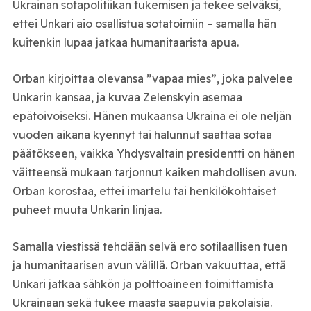
Ukrainan sotapolitiikan tukemisen ja tekee selväksi,
ettei Unkari aio osallistua sotatoimiin – samalla hän
kuitenkin lupaa jatkaa humanitaarista apua.
Orban kirjoittaa olevansa ”vapaa mies”, joka palvelee
Unkarin kansaa, ja kuvaa Zelenskyin asemaa
epätoivoiseksi. Hänen mukaansa Ukraina ei ole neljän
vuoden aikana kyennyt tai halunnut saattaa sotaa
päätökseen, vaikka Yhdysvaltain presidentti on hänen
väitteensä mukaan tarjonnut kaiken mahdollisen avun.
Orban korostaa, ettei imartelu tai henkilökohtaiset
puheet muuta Unkarin linjaa.
Samalla viestissä tehdään selvä ero sotilaallisen tuen
ja humanitaarisen avun välillä. Orban vakuuttaa, että
Unkari jatkaa sähkön ja polttoaineen toimittamista
Ukrainaan sekä tukee maasta saapuvia pakolaisia.