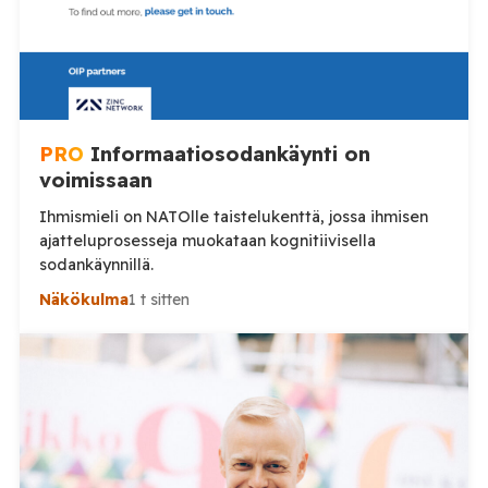
PRO
Informaatiosodankäynti on
voimissaan
Ihmismieli on NATOlle taistelukenttä, jossa ihmisen
ajatteluprosesseja muokataan kognitiivisella
sodankäynnillä.
Näkökulma
1 t sitten