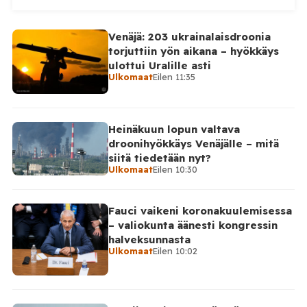
alueellisen sotilashallinnon johtaja Oleksandr Hanzha
kertoi perjantaiaamuna 7. elokuuta julkaisemassaan
Venäjä: 203 ukrainalaisdroonia
Telegram-päivityksessä, että Venäjän joukot
torjuttiin yön aikana – hyökkäys
hyökkäsivät yön aikana yli 20 kertaa viidelle alueelle.
ulottui Uralille asti
Nikopolin alueella iskuja kohdistui Nikopolin
Ulkomaat
Eilen 11:35
kaupunkiin sekä […]
Heinäkuun lopun valtava
droonihyökkäys Venäjälle – mitä
siitä tiedetään nyt?
Ulkomaat
Eilen 10:30
Fauci vaikeni koronakuulemisessa
– valiokunta äänesti kongressin
halveksunnasta
Ulkomaat
Eilen 10:02