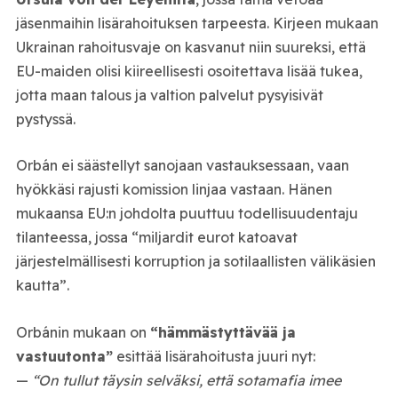
jäsenmaihin lisärahoituksen tarpeesta. Kirjeen mukaan
Ukrainan rahoitusvaje on kasvanut niin suureksi, että
EU-maiden olisi kiireellisesti osoitettava lisää tukea,
jotta maan talous ja valtion palvelut pysyisivät
pystyssä.
Orbán ei säästellyt sanojaan vastauksessaan, vaan
hyökkäsi rajusti komission linjaa vastaan. Hänen
mukaansa EU:n johdolta puuttuu todellisuudentaju
tilanteessa, jossa “miljardit eurot katoavat
järjestelmällisesti korruption ja sotilaallisten välikäsien
kautta”.
Orbánin mukaan on
“hämmästyttävää ja
vastuutonta”
esittää lisärahoitusta juuri nyt:
—
“On tullut täysin selväksi, että sotamafia imee