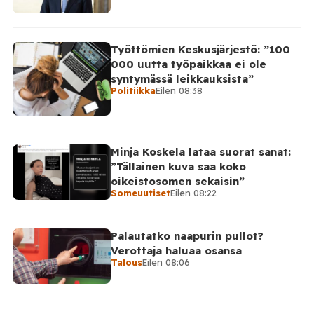
Työttömien Keskusjärjestö: ”100
000 uutta työpaikkaa ei ole
syntymässä leikkauksista”
Politiikka
Eilen 08:38
Minja Koskela lataa suorat sanat:
”Tällainen kuva saa koko
oikeistosomen sekaisin”
Someuutiset
Eilen 08:22
Palautatko naapurin pullot?
Verottaja haluaa osansa
Talous
Eilen 08:06