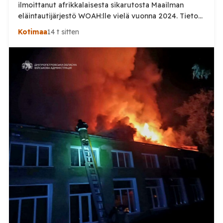
ilmoittanut afrikkalaisesta sikarutosta Maailman
eläintautijärjestö WOAH:lle vielä vuonna 2024. Tieto
haastaa kokoomuksen kansanedustaja Timo Heinosen
Kotimaa
14 t sitten
(kok.) esittämän väitteen Venäjän
sikaruttoilmoituksista. Suomi on puolestaan
ilmoittanut tuoreesta Virolahden tapauksesta sekä
WOAH:n kautta että suoraan Venäjän
eläinlääkintäviranomaisille. Ruokavirasto kertoi Posi
TV:lle tarkempia tietoja Suomen ensimmäisestä
afrikkalaisen sikaruton tapauksesta sekä
eläintautitietojen vaihdosta […]