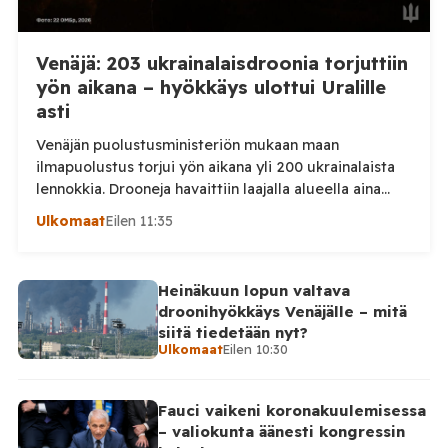
Venäjä: 203 ukrainalaisdroonia torjuttiin
yön aikana – hyökkäys ulottui Uralille
asti
Venäjän puolustusministeriön mukaan maan
ilmapuolustus torjui yön aikana yli 200 ukrainalaista
lennokkia. Drooneja havaittiin laajalla alueella aina
Uralille asti. Venäjän puolustusministeriön virallisen
Ulkomaat
Eilen 11:35
ilmoituksen mukaan ilmapuolustus sieppasi ja tuhosi
yhteensä 203 ukrainalaista kiinteäsiipistä
miehittämätöntä ilma-alusta torstai-illan 6. elokuuta
Heinäkuun lopun valtava
ja perjantaiaamun 7. elokuuta välisenä aikana.
droonihyökkäys Venäjälle – mitä
Ministeriön ilmoitus koskee aikaväliä kello 20–08
siitä tiedetään nyt?
Moskovan aikaa. Ministeriön mukaan drooneja
Ulkomaat
Eilen 10:30
torjuttiin […]
Fauci vaikeni koronakuulemisessa
– valiokunta äänesti kongressin