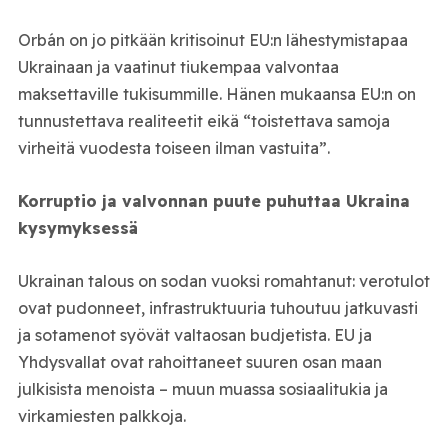
Orbán on jo pitkään kritisoinut EU:n lähestymistapaa
Ukrainaan ja vaatinut tiukempaa valvontaa
maksettaville tukisummille. Hänen mukaansa EU:n on
tunnustettava realiteetit eikä “toistettava samoja
virheitä vuodesta toiseen ilman vastuita”.
Korruptio ja valvonnan puute puhuttaa Ukraina
kysymyksessä
Ukrainan talous on sodan vuoksi romahtanut: verotulot
ovat pudonneet, infrastruktuuria tuhoutuu jatkuvasti
ja sotamenot syövät valtaosan budjetista. EU ja
Yhdysvallat ovat rahoittaneet suuren osan maan
julkisista menoista – muun muassa sosiaalitukia ja
virkamiesten palkkoja.