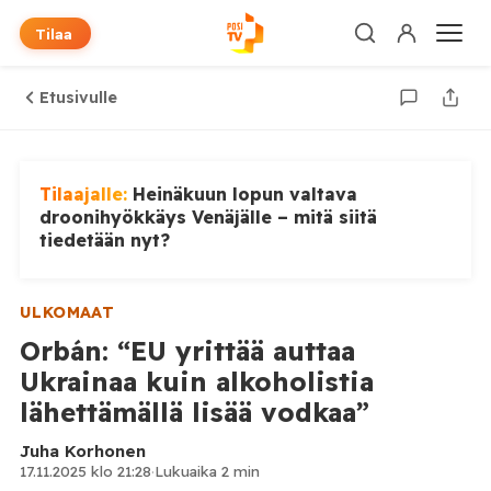
Tilaa
Etusivulle
Tilaajalle:
Heinäkuun lopun valtava
droonihyökkäys Venäjälle – mitä siitä
tiedetään nyt?
ULKOMAAT
Orbán: “EU yrittää auttaa
Ukrainaa kuin alkoholistia
lähettämällä lisää vodkaa”
Juha Korhonen
17.11.2025 klo 21:28
·
Lukuaika 2 min