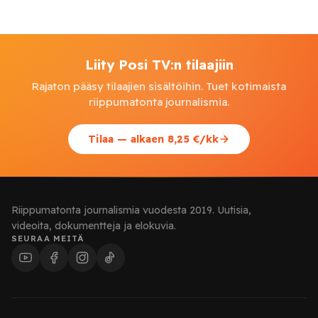
Liity Posi TV:n tilaajiin
Rajaton pääsy tilaajien sisältöihin. Tuet kotimaista
riippumatonta journalismia.
Tilaa — alkaen 8,25 €/kk
Riippumatonta journalismia vuodesta 2019. Uutisia,
videoita, dokumentteja ja elokuvia.
SEURAA MEITÄ