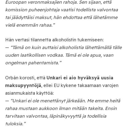
Euroopan veronmaksajien rahoja. Sen sijaan, että
komission puheenjohtaja vaatisi todellista valvontaa
tai jäädyttäisi maksut, hän ehdottaa että lähetämme
vielä enemmän rahaa.”
Hän vertasi tilannetta alkoholistin tukemiseen:
—
“Tämä on kuin auttaisi alkoholistia lähettämällä tälle
uuden laatikollisen vodkaa. Tämä ei ole apua, vaan
ongelman pahentamista.”
Orbán korosti, että
Unkari ei aio hyväksyä uusia
maksupyyntöjä
, ellei EU kykene takaamaan varojen
asianmukaista käyttöä:
—
“Unkari ei ole menettänyt järkeään. Me emme heitä
rahaa mustaan aukkoon ilman mitään takeita. Ensin
tarvitaan valvontaa, läpinäkyvyyttä ja todellisia
tuloksia.”