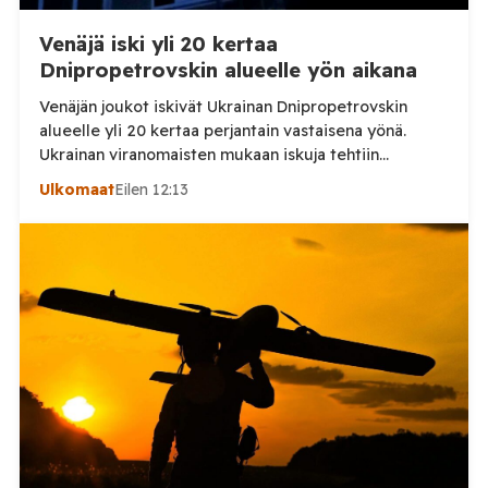
Venäjä iski yli 20 kertaa
Dnipropetrovskin alueelle yön aikana
Venäjän joukot iskivät Ukrainan Dnipropetrovskin
alueelle yli 20 kertaa perjantain vastaisena yönä.
Ukrainan viranomaisten mukaan iskuja tehtiin
drooneilla ja tykistöllä viidelle eri alueelle.
Ulkomaat
Eilen 12:13
Henkilövahingoilta vältyttiin. Dnipropetrovskin
alueellisen sotilashallinnon johtaja Oleksandr Hanzha
kertoi perjantaiaamuna 7. elokuuta julkaisemassaan
Telegram-päivityksessä, että Venäjän joukot
hyökkäsivät yön aikana yli 20 kertaa viidelle alueelle.
Nikopolin alueella iskuja kohdistui Nikopolin
kaupunkiin sekä […]