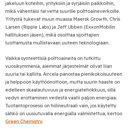
jakeluun koteihin, yrityksiin ja syrjäisiin paikkoihin,
mikä vähentäisi tarvetta suurille polttoaineverkoille.
Yritystä tukevat muun muassa Maersk Growth, Chris
Larsen (Ripple Labs) ja Jeff Ubben (ExxonMobilin
hallituksen jäsen), mikä osoittaa sijoittajien
luottamusta mullistavaan uuteen teknologiaan.
Vaikka synteettisiä polttoaineita on tutkittu
vuosikymmeniä, aiemmat järjestelmät olivat liian
suuria tai kalliita. Aircela panostaa pienikokoisuuteen
ja helppoon käyttöönottoon, mutta suurin haaste on
edelleen skaalautuvuus ja energiatehokkuus, sillä
vedyn erottaminen vedestä vaatii paljon energiaa.
Tuotantoprosessi on hiilineutraali vain, jos käytetty
sähkö on uusiutuvalla energialla valmistettua, kertoo
Green Chemistry
.