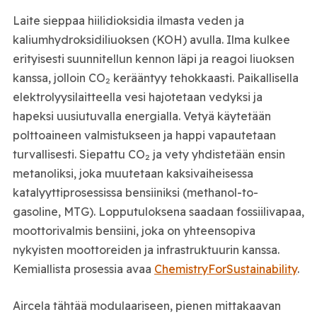
Laite sieppaa hiilidioksidia ilmasta veden ja
kaliumhydroksidiliuoksen (KOH) avulla. Ilma kulkee
erityisesti suunnitellun kennon läpi ja reagoi liuoksen
kanssa, jolloin CO₂ kerääntyy tehokkaasti. Paikallisella
elektrolyysilaitteella vesi hajotetaan vedyksi ja
hapeksi uusiutuvalla energialla. Vetyä käytetään
polttoaineen valmistukseen ja happi vapautetaan
turvallisesti. Siepattu CO₂ ja vety yhdistetään ensin
metanoliksi, joka muutetaan kaksivaiheisessa
katalyyttiprosessissa bensiiniksi (methanol-to-
gasoline, MTG). Lopputuloksena saadaan fossiilivapaa,
moottorivalmis bensiini, joka on yhteensopiva
nykyisten moottoreiden ja infrastruktuurin kanssa.
Kemiallista prosessia avaa
ChemistryForSustainability
.
Aircela tähtää modulaariseen, pienen mittakaavan