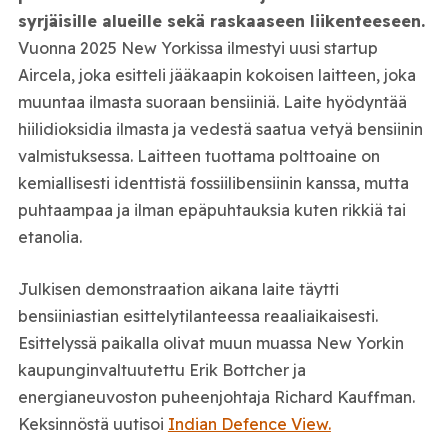
syrjäisille alueille sekä raskaaseen liikenteeseen.
Vuonna 2025 New Yorkissa ilmestyi uusi startup
Aircela, joka esitteli jääkaapin kokoisen laitteen, joka
muuntaa ilmasta suoraan bensiiniä. Laite hyödyntää
hiilidioksidia ilmasta ja vedestä saatua vetyä bensiinin
valmistuksessa. Laitteen tuottama polttoaine on
kemiallisesti identtistä fossiilibensiinin kanssa, mutta
puhtaampaa ja ilman epäpuhtauksia kuten rikkiä tai
etanolia.
Julkisen demonstraation aikana laite täytti
bensiiniastian esittelytilanteessa reaaliaikaisesti.
Esittelyssä paikalla olivat muun muassa New Yorkin
kaupunginvaltuutettu Erik Bottcher ja
energianeuvoston puheenjohtaja Richard Kauffman.
Keksinnöstä uutisoi
Indian Defence View.