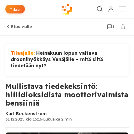
Tilaa
Etusivulle
1
Tilaajalle:
Heinäkuun lopun valtava
droonihyökkäys Venäjälle – mitä siitä
tiedetään nyt?
Mullistava tiedekeksintö:
hiilidioksidista moottorivalmista
bensiiniä
Karl Beckenstrom
31.12.2025 klo 15:16
·
Lukuaika 2 min