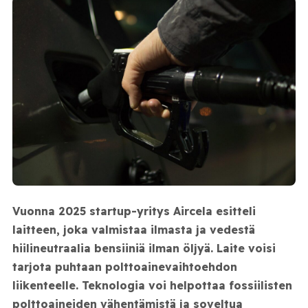
Vuonna 2025 startup-yritys Aircela esitteli
laitteen, joka valmistaa ilmasta ja vedestä
hiilineutraalia bensiiniä ilman öljyä. Laite voisi
tarjota puhtaan polttoainevaihtoehdon
liikenteelle. Teknologia voi helpottaa fossiilisten
polttoaineiden vähentämistä ja soveltua