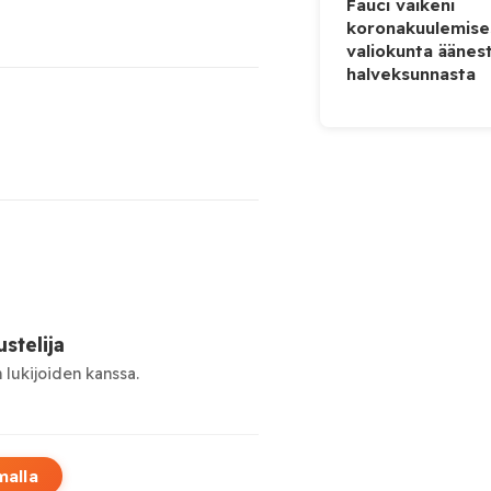
Fauci vaikeni
koronakuulemise
valiokunta äänes
halveksunnasta
stelija
 lukijoiden kanssa.
malla