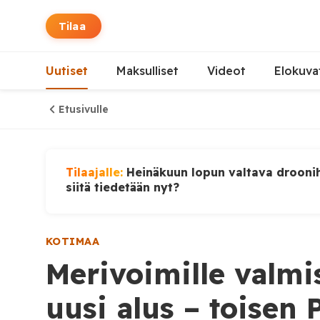
Tilaa
Uutiset
Maksulliset
Videot
Elokuva
Etusivulle
Tilaajalle:
Heinäkuun lopun valtava droonih
siitä tiedetään nyt?
KOTIMAA
Merivoimille valm
uusi alus – toisen