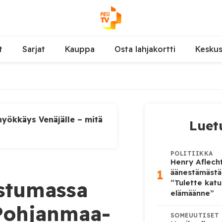
t
Sarjat
Kauppa
Osta lahjakortti
Kesku
yökkäys Venäjälle – mitä
Luet
POLITIIKKA
Henry Aflecht
1
äänestämästä
istumassa
“Tulette katu
elämäänne”
 Pohjanmaa-
SOMEUUTISET