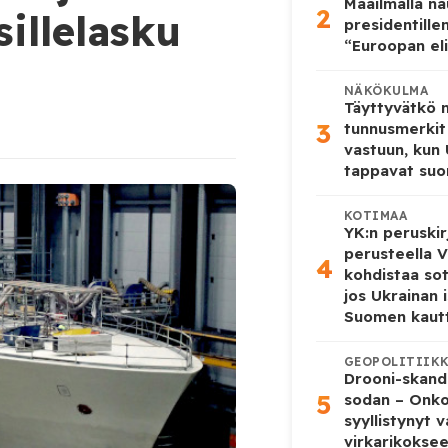
Maailmalla n
2
illelasku
presidentille
“Euroopan eli
NÄKÖKULMA
Täyttyvätkö
3
tunnusmerkit
vastuun, kun
tappavat suo
KOTIMAA
YK:n peruskir
perusteella V
4
kohdistaa so
jos Ukrainan 
Suomen kaut
GEOPOLITIIK
Drooni-skanda
5
sodan – Onk
syyllistynyt 
virkarikokse