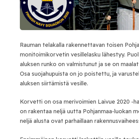
Rauman telakalla rakennettavan toisen Poh
monitoimikorvetin vesillelasku lähestyy.
Puol
aluksen runko on valmistunut ja se on maalat
Osa suojahupuista on jo poistettu, ja varust
aluksen siirtämistä vesille.
Korvetti on osa merivoimien Laivue 2020 -ha
on rakentaa neljä uutta Pohjanmaa-luokan mo
neljä alusta ovat parhaillaan rakennusvaihees