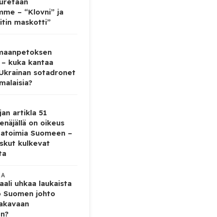
auretaan
mme – “Klovni” ja
itin maskotti”
 maanpetoksen
 – kuka kantaa
 Ukrainan sotadronet
malaisia?
jan artikla 51
enäjällä on oikeus
tatoimia Suomeen –
iskut kulkevat
ta
KA
ali uhkaa laukaista
o Suomen johto
vakavaan
en?