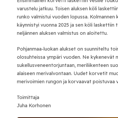
Ensimmäinen korvetti laskettiin vesille touk
varustelu jatkuu. Toisen aluksen köli lasketti
runko valmistui vuoden lopussa. Kolmannen 
käynnistyi vuonna 2025 ja sen köli laskettii
neljännen aluksen valmistus on aloitettu.
Pohjanmaa-luokan alukset on suunniteltu to
olosuhteissa ympäri vuoden. Ne kykenevät m
sukellusveneentorjuntaan, meriliikenteen suo
alaiseen merivalvontaan. Uudet korvetit mu
merivoimien rungon ja korvaavat poistuvaa 
Toimittaja
Juha Korhonen