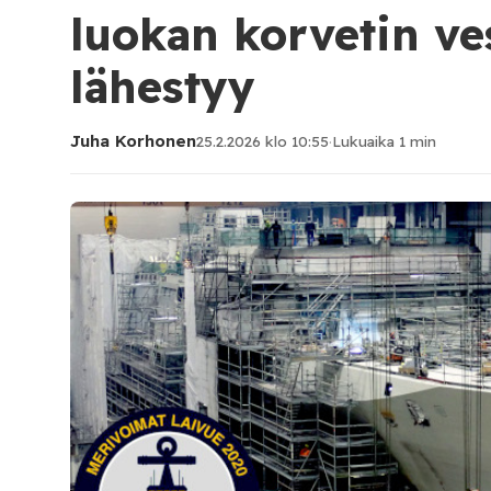
luokan korvetin ves
lähestyy
Juha Korhonen
25.2.2026 klo 10:55
·
Lukuaika 1 min