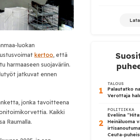
Lata
janmaa-luokan
Suosi
ustusvoimat
kertoo
, että
tu harmaaseen suojaväriin.
puhee
elutyöt jatkuvat ennen
TALOUS
1
Palautatko na
Verottaja ha
nketta, jonka tavoitteena
POLITIIKKA
nitoimikorvettia. Kaikki
Eveliina ”Hit
2
sa Raumalla.
Heinäluoma v
irtisanoutum
Ceuta-puheis