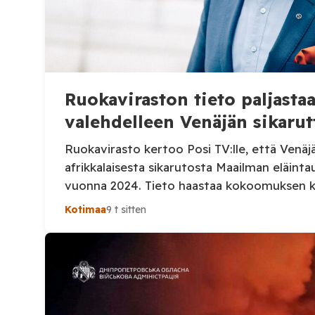
Ruokaviraston tieto paljast
valehdelleen Venäjän sikarut
Ruokavirasto kertoo Posi TV:lle, että Venäj
afrikkalaisesta sikarutosta Maailman eläinta
vuonna 2024. Tieto haastaa kokoomuksen 
Heinosen (kok.) esittämän väitteen Venäjän 
Kotimaa
9 t sitten
Suomi on puolestaan ilmoittanut tuoreesta
sekä WOAH:n kautta että suoraan Venäjän el
Ruokavirasto kertoi Posi TV:lle tarkempia 
ensimmäisestä afrikkalaisen sikaruton tapa
eläintautitietojen vaihdosta […]