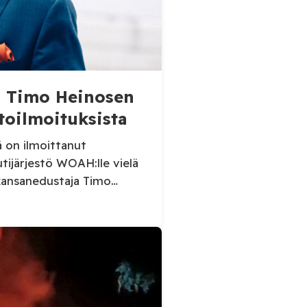
aa Timo Heinosen
toilmoituksista
ä on ilmoittanut
utijärjestö WOAH:lle vielä
kansanedustaja Timo
sikaruttoilmoituksista.
 Virolahden tapauksesta
äinlääkintäviranomaisille.
tietoja Suomen
uksesta sekä