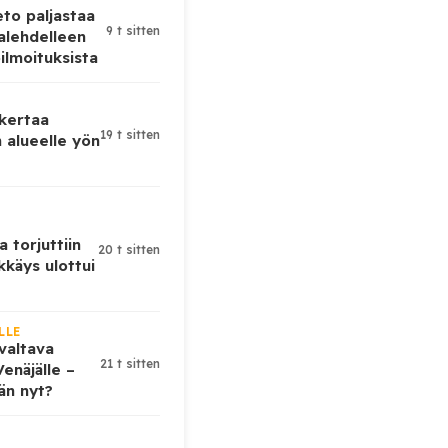
eto paljastaa
9 t sitten
alehdelleen
ilmoituksista
 kertaa
19 t sitten
 alueelle yön
a torjuttiin
20 t sitten
kkäys ulottui
LLE
valtava
21 t sitten
enäjälle –
ään nyt?