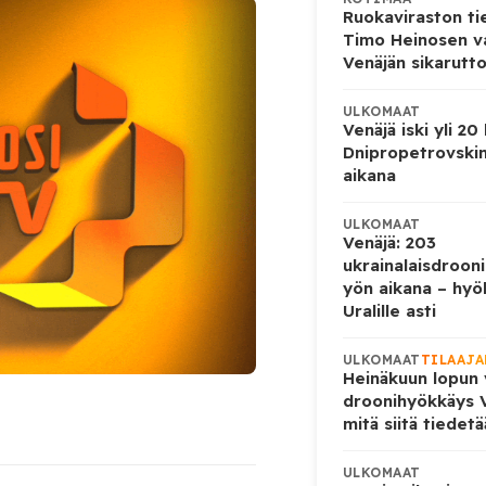
Ruokaviraston ti
Timo Heinosen v
Venäjän sikarutto
ULKOMAAT
Venäjä iski yli 20
Dnipropetrovskin
aikana
ULKOMAAT
Venäjä: 203
ukrainalaisdrooni
yön aikana – hyö
Uralille asti
ULKOMAAT
TILAAJA
Heinäkuun lopun 
droonihyökkäys V
mitä siitä tiedet
ULKOMAAT