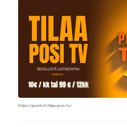
https://positv.fi/tilaa-posi-tv/