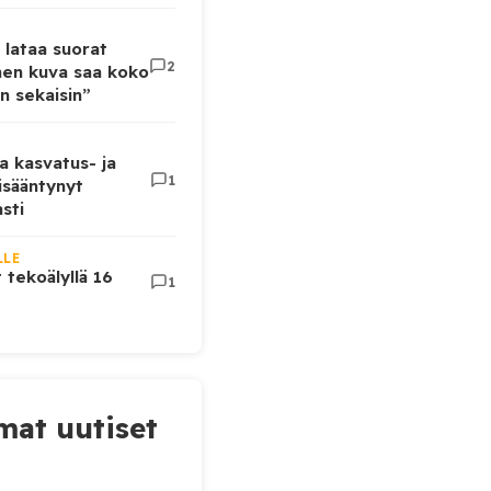
 lataa suorat
2
inen kuva saa koko
n sekaisin”
a kasvatus- ja
1
lisääntynyt
sti
LLE
t tekoälyllä 16
1
at uutiset