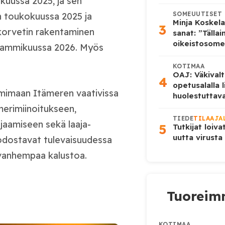
okuussa 2025, ja sen
SOMEUUTISET
in toukokuussa 2025 ja
Minja Koskela
3
korvetin rakentaminen
sanat: ”Tälla
oikeistosome
n tammikuussa 2026. Myös
KOTIMAA
OAJ: Väkivalt
4
opetusalalla 
imimaan Itämeren vaativissa
huolestuttava
erimiinoitukseen,
TIEDE
TILAAJA
jaamiseen sekä laaja-
5
Tutkijat loiva
uutta virusta
odostavat tulevaisuudessa
vanhempaa kalustoa.
Tuoreimm
KOTIMAA