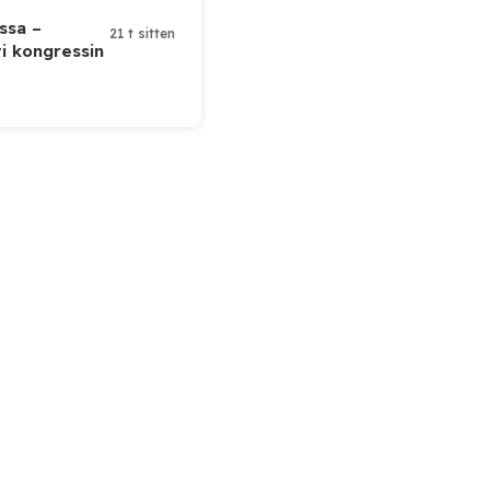
ssa –
21 t sitten
ti kongressin