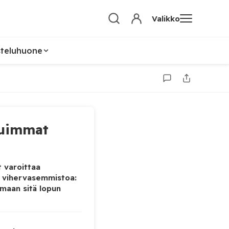
Valikko
steluhuone
uimmat
 varoittaa
 vihervasemmistoa:
maan sitä lopun