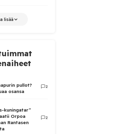
a lisää
tuimmat
naiheet
apurin pullot?
2
luaa osansa
as-kuningatar”
aatii Orpoa
2
aan Rantasen
ta