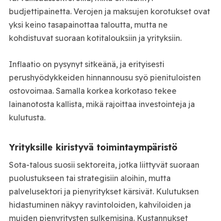
budjettipainetta. Verojen ja maksujen korotukset ovat
yksi keino tasapainottaa taloutta, mutta ne
kohdistuvat suoraan kotitalouksiin ja yrityksiin.
Inflaatio on pysynyt sitkeänä, ja erityisesti
perushyödykkeiden hinnannousu syö pienituloisten
ostovoimaa. Samalla korkea korkotaso tekee
lainanotosta kallista, mikä rajoittaa investointeja ja
kulutusta.
Yrityksille kiristyvä toimintaympäristö
Sota-talous suosii sektoreita, jotka liittyvät suoraan
puolustukseen tai strategisiin aloihin, mutta
palvelusektori ja pienyritykset kärsivät. Kulutuksen
hidastuminen näkyy ravintoloiden, kahviloiden ja
muiden pienyritysten sulkemisina. Kustannukset