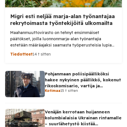
Migri esti neljää marja-alan työnantajaa
rekrytoimasta työntekijöitä ulkomailta
Maahanmuuttovirasto on tehnyt ensimmäiset
päätökset, joilla luonnonmarja-alan työnantajia
estetään määräajaksi saamasta työperusteisia lupia
ulkomailta rekrytoitaville työntekijöille. Päätösten
Tiedotteet
14 t sitten
taustalla ovat työnantajien toiminnassa havaitut
epäselvyydet ja laiminlyönnit. Maahanmuuttovirasto
on kevään ja kesän 2026 aikana harkinnut lupien
Pohjanmaan poliisipäälliköksi
myöntämisestä pidättäytymistä noin 20
hakee nykyinen päällikkö, kokenut
luonnonmarja-alalla toimivan työnantajan kohdalla.
rikoskomisario, vartija ja
Tilaa Posi TV – tuellasi riippumaton suomalainen
Kotimaa
15 t sitten
sarjahakija
uutisointi jatkuu myös tulevaisuudessa. Yhdelletoista
työnantajalle on lähetetty […]
Venäjän kerrotaan huijanneen
kolumbialaisia Ukrainan rintamalle
– suurlähetystö kiistää