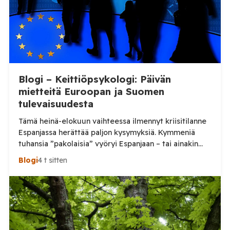
Blogi – Keittiöpsykologi: Päivän
mietteitä Euroopan ja Suomen
tulevaisuudesta
Tämä heinä-elokuun vaihteessa ilmennyt kriisitilanne
Espanjassa herättää paljon kysymyksiä. Kymmeniä
tuhansia ”pakolaisia” vyöryi Espanjaan – tai ainakin
tuhansia, kun en aivan tarkkaa tilannetta tiedä.
Blogi
4 t sitten
Viimeisin tieto, jonka näin oli perjantai-illalta
somepäivityksessä n. 60 000, eli aivan järjetön määrä.
Tämä voi olla yläkanttiin, mutta kuitenkin todella
suuri määrä. (Tosin tilanne on jo ilmeisimmin ohi,
mutta koskaan […]