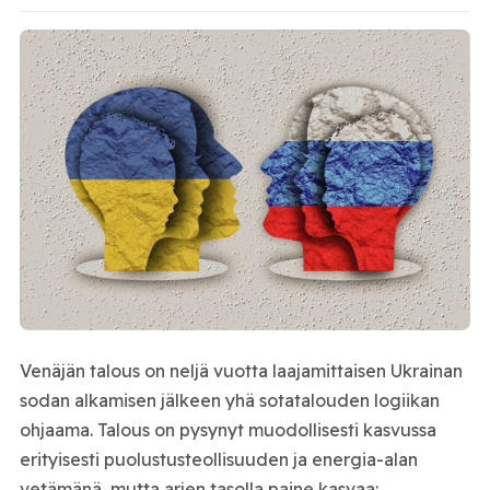
Venäjän talous on neljä vuotta laajamittaisen Ukrainan
sodan alkamisen jälkeen yhä sotatalouden logiikan
ohjaama. Talous on pysynyt muodollisesti kasvussa
erityisesti puolustusteollisuuden ja energia-alan
vetämänä, mutta arjen tasolla paine kasvaa: