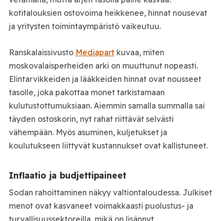
kotitalouksien ostovoima heikkenee, hinnat nousevat
ja yritysten toimintaympäristö vaikeutuu.
Ranskalaissivusto
Mediapart
kuvaa, miten
moskovalaisperheiden arki on muuttunut nopeasti.
Elintarvikkeiden ja lääkkeiden hinnat ovat nousseet
tasolle, joka pakottaa monet tarkistamaan
kulutustottumuksiaan. Aiemmin samalla summalla sai
täyden ostoskorin, nyt rahat riittävät selvästi
vähempään. Myös asuminen, kuljetukset ja
koulutukseen liittyvät kustannukset ovat kallistuneet.
Inflaatio ja budjettipaineet
Sodan rahoittaminen näkyy valtiontaloudessa. Julkiset
menot ovat kasvaneet voimakkaasti puolustus- ja
turvallisuussektoreilla, mikä on lisännyt