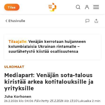
Tilaa
Etusivulle
Tilaajalle:
Venäjän kerrotaan huijanneen
kolumbialaisia Ukrainan rintamalle –
suurlähetystö kiistää osallisuutensa
ULKOMAAT
Mediapart: Venäjän sota-talous
kiristää arkea kotitalouksille ja
yrityksille
Juha Korhonen
26.2.2026 klo 04:06
·
Päivitetty 25.2.2026 klo 13:10
·
Lukuaika 2 min