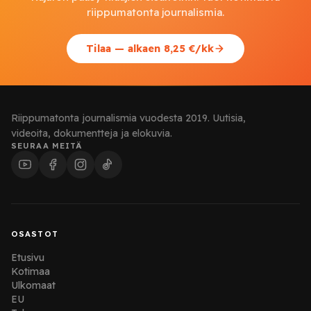
riippumatonta journalismia.
Tilaa — alkaen 8,25 €/kk
Riippumatonta journalismia vuodesta 2019. Uutisia,
videoita, dokumentteja ja elokuvia.
SEURAA MEITÄ
OSASTOT
Etusivu
Kotimaa
Ulkomaat
EU