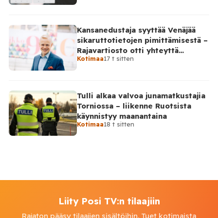
Kansanedustaja syyttää Venäjää
sikaruttotietojen pimittämisestä –
Rajavartiosto otti yhteyttä
Kotimaa
17 t sitten
Venäjälle
Tulli alkaa valvoa junamatkustajia
Torniossa – liikenne Ruotsista
käynnistyy maanantaina
Kotimaa
18 t sitten
Liity Posi TV:n tilaajiin
Rajaton pääsy tilaajien sisältöihin. Tuet kotimaista