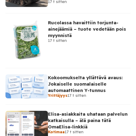
17 t sitten
osallisuutensa
Rucolassa havaittiin torjunta-
ainejäämiä – tuote vedetään pois
myynnistä
17 t sitten
Kokoomukselta yllättävä avaus:
Jokaiselle suomalaiselle
automaattinen Y-tunnus
Yrittäjyys
17 t sitten
Elisa-asiakkaita uhataan palvelun
katkaisulla – älä paina tätä
OmaElisa-linkkiä
Kotimaa
17 t sitten