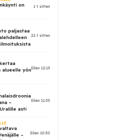
nkäynti on
1 t sitten
eto paljastaa
22 t sitten
alehdelleen
ilmoituksista
 kertaa
Eilen 12:13
 alueelle yön
nalaisdroonia
Eilen 11:35
kana –
ralille asti
LLE
valtava
Eilen 10:30
enäjälle –