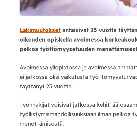
Lakimuutokset
antaisivat 25 vuotta täyttän
oikeuden opiskella avoimessa korkeakoulu
pelkoa työttömyysetuuden menettämisest
Avoimessa yliopistossa ja avoimessa ammatt
ei jatkossa olisi vaikutusta työttömyysturva
täyttänyt 25 vuotta.
Työnhakijat voisivat jatkossa kehittää osaam
työllistymismahdollisuuksiaan ilman pelkoa
menettämisestä.