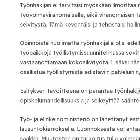
Työnhakijan ei tarvitsisi myöskään ilmoittaa 
työvoimaviranomaiselle, eikä viranomaisen ta
selvitystä. Tämä keventäisi ja tehostaisi halli
Opinnoista huolimatta työnhakijalla olisi edel
työpaikkoja työllistymissuunnitelmassa sovitul
vastaanottamaan kokoaikatyötä. Lisäksi hänell
osallistua työllistymistä edistäviin palveluihin,
Esityksen tavoitteena on parantaa työnhakij
opiskelumahdollisuuksia ja selkeyttää säänte
Työ- ja elinkeinoministeriö on lähettänyt es
lausuntokierrokselle. Luonnoksesta voi ant
saakka. Muutosten on tarkoitus tulla voimaa