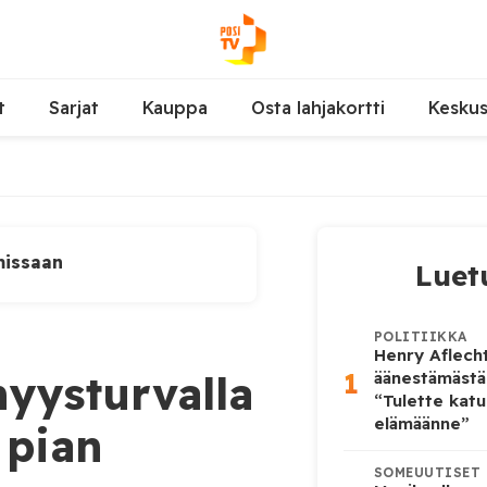
t
Sarjat
Kauppa
Osta lahjakortti
Kesku
missaan
Luet
POLITIIKKA
Henry Aflecht
1
myysturvalla
äänestämästä
“Tulette katu
elämäänne”
 pian
SOMEUUTISET