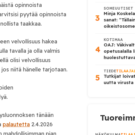
näistä opinnoista
SOMEUUTISET
Minja Koskela
rvitsisi pyytää opinnoista
3
sanat: ”Tälla
nnollista taakkaa.
oikeistosome
KOTIMAA
leen velvollisuus hakea
OAJ: Väkivalt
4
la tavalla ja olla valmis
opetusalalla 
huolestuttava
ä olisi velvollisuus
 jos niitä hänelle tarjotaan.
TIEDE
TILAAJA
5
Tutkijat loiva
uutta virusta
oiden
lyä.
itysluonnoksen tänään
Tuoreimm
aa
palautetta
2.4.2026
n mahdollisimman pian
NÄKÖKULMA
TILAA