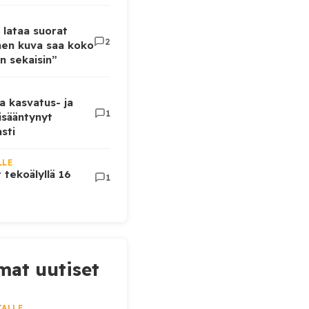
 lataa suorat
2
inen kuva saa koko
n sekaisin”
a kasvatus- ja
1
lisääntynyt
sti
LLE
t tekoälyllä 16
1
at uutiset
JALLE