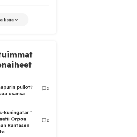
a lisää
tuimmat
naiheet
apurin pullot?
2
luaa osansa
as-kuningatar”
aatii Orpoa
2
aan Rantasen
ta