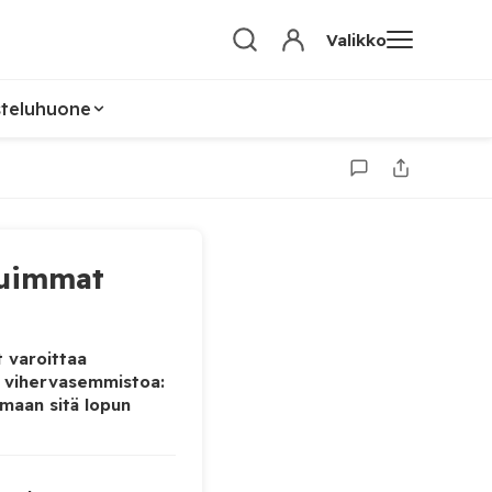
Valikko
steluhuone
uimmat
 varoittaa
 vihervasemmistoa:
maan sitä lopun