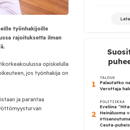
Lata
eille työnhakijoille
ssa rajoituksetta ilman
ä.
Suosi
puhee
ikorkeakoulussa opiskelulla
oikeuteen, jos työnhakija on
TALOUS
1
Palautatko na
Verottaja ha
istaan ja parantaa
POLITIIKKA
Eveliina ”Hit
 työttömyysturvan
2
Heinäluoma v
irtisanoutum
Ceuta-puheis