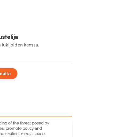
stelija
 lukijoiden kanssa.
malla