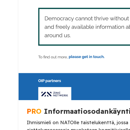
PRO
Informaatiosodankäynti
Ihmismieli on NATOlle taistelukenttä, jossa
ajatteluprosesseja muokataan kogniti