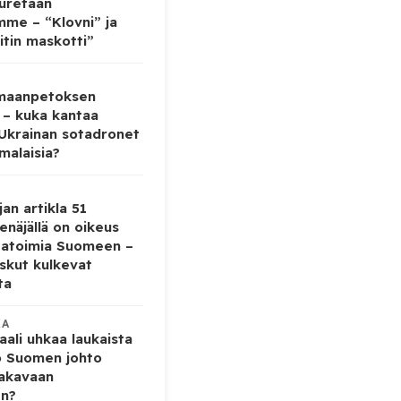
auretaan
mme – “Klovni” ja
itin maskotti”
 maanpetoksen
 – kuka kantaa
 Ukrainan sotadronet
malaisia?
jan artikla 51
enäjällä on oikeus
tatoimia Suomeen –
iskut kulkevat
ta
KA
ali uhkaa laukaista
o Suomen johto
vakavaan
en?