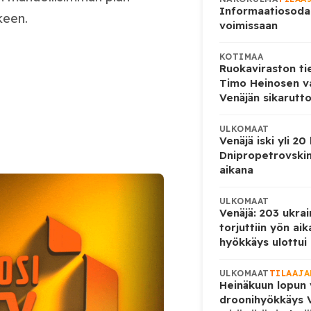
Informaatiosoda
keen.
voimissaan
KOTIMAA
Ruokaviraston ti
Timo Heinosen v
Venäjän sikarutto
ULKOMAAT
Venäjä iski yli 20
Dnipropetrovskin
aikana
ULKOMAAT
Venäjä: 203 ukrai
torjuttiin yön ai
hyökkäys ulottui U
ULKOMAAT
TILAAJA
Heinäkuun lopun 
droonihyökkäys V