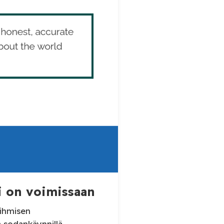
 on voimissaan
 ihmisen
ivisella sodankäynnillä.