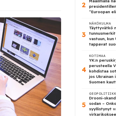
Maailmalla n
2
presidentille
“Euroopan eli
NÄKÖKULMA
Täyttyvätkö
3
tunnusmerkit
vastuun, kun
tappavat suo
KOTIMAA
YK:n peruskir
perusteella V
4
kohdistaa so
jos Ukrainan 
Suomen kaut
GEOPOLITIIK
Drooni-skanda
5
sodan – Onk
syyllistynyt 
virkarikokse