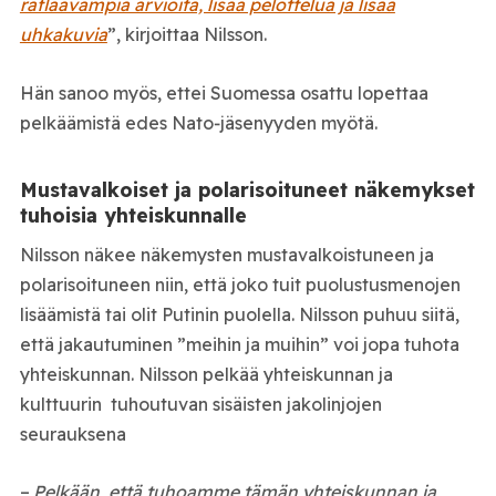
raflaavampia arvioita, lisää pelottelua ja lisää
uhkakuvia
”, kirjoittaa Nilsson.
Hän sanoo myös, ettei Suomessa osattu lopettaa
pelkäämistä edes Nato‑jäsenyyden myötä.
Mustavalkoiset ja polarisoituneet näkemykset
tuhoisia yhteiskunnalle
Nilsson näkee näkemysten mustavalkoistuneen ja
polarisoituneen niin, että joko tuit puolustusmenojen
lisäämistä tai olit Putinin puolella. Nilsson puhuu siitä,
että jakautuminen ”meihin ja muihin” voi jopa tuhota
yhteiskunnan. Nilsson pelkää yhteiskunnan ja
kulttuurin tuhoutuvan sisäisten jakolinjojen
seurauksena
–
Pelkään, että tuhoamme tämän yhteiskunnan ja