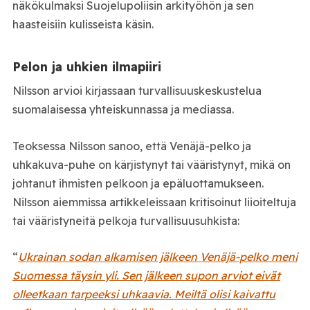
näkökulmaksi Suojelupoliisin arkityöhön ja sen
haasteisiin kulisseista käsin.
Pelon ja uhkien ilmapiiri
Nilsson arvioi kirjassaan turvallisuuskeskustelua
suomalaisessa yhteiskunnassa ja mediassa.
Teoksessa Nilsson sanoo, että Venäjä-pelko ja
uhkakuva-puhe on kärjistynyt tai vääristynyt, mikä on
johtanut ihmisten pelkoon ja epäluottamukseen.
Nilsson aiemmissa artikkeleissaan kritisoinut liioiteltuja
tai vääristyneitä pelkoja turvallisuusuhkista:
“
Ukrainan sodan alkamisen jälkeen Venäjä‑pelko meni
Suomessa täysin yli. Sen jälkeen supon arviot eivät
olleetkaan tarpeeksi uhkaavia. Meiltä olisi kaivattu