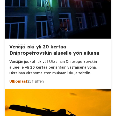
Venäjä iski yli 20 kertaa
Dnipropetrovskin alueelle yön aikana
Venäjän joukot iskivät Ukrainan Dnipropetrovskin
alueelle yli 20 kertaa perjantain vastaisena yönä.
Ukrainan viranomaisten mukaan iskuja tehtiin
drooneilla ja tykistöllä viidelle eri alueelle.
Ulkomaat
21 t sitten
Henkilövahingoilta vältyttiin. Dnipropetrovskin
alueellisen sotilashallinnon johtaja Oleksandr Hanzha
kertoi perjantaiaamuna 7. elokuuta julkaisemassaan
Telegram-päivityksessä, että Venäjän joukot
hyökkäsivät yön aikana yli 20 kertaa viidelle alueelle.
Nikopolin alueella iskuja kohdistui Nikopolin