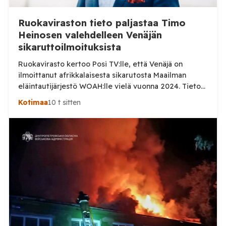
Ruokaviraston tieto paljastaa Timo
Heinosen valehdelleen Venäjän
sikaruttoilmoituksista
Ruokavirasto kertoo Posi TV:lle, että Venäjä on
ilmoittanut afrikkalaisesta sikarutosta Maailman
eläintautijärjestö WOAH:lle vielä vuonna 2024. Tieto
haastaa kokoomuksen kansanedustaja Timo Heinosen
Kotimaa
10 t sitten
(kok.) esittämän väitteen Venäjän
sikaruttoilmoituksista. Suomi on puolestaan
ilmoittanut tuoreesta Virolahden tapauksesta sekä
WOAH:n kautta että suoraan Venäjän
eläinlääkintäviranomaisille. Ruokavirasto kertoi Posi
TV:lle tarkempia tietoja Suomen ensimmäisestä
afrikkalaisen sikaruton tapauksesta sekä
eläintautitietojen vaihdosta […]