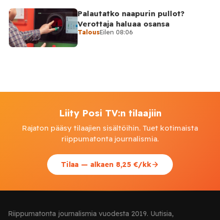
Palautatko naapurin pullot?
Verottaja haluaa osansa
Talous
Eilen 08:06
Liity Posi TV:n tilaajiin
Rajaton pääsy tilaajien sisältöihin. Tuet kotimaista
riippumatonta journalismia.
Tilaa — alkaen 8,25 €/kk
Riippumatonta journalismia vuodesta 2019. Uutisia,