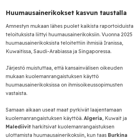
Huumausainerikokset kasvun taustalla
Amnestyn mukaan lähes puolet kaikista raportoiduista
teloituksista liittyi huumausainerikoksiin. Vuonna 2025
huumausainerikoksista teloitettiin ihmisiä Iranissa,
Kuwaitissa, Saudi-Arabiassa ja Singaporessa.
Järjestö muistuttaa, että kansainvälisen oikeuden
mukaan kuolemanrangaistuksen käyttö
huumausainerikoksissa on ihmisoikeussopimusten
vastaista.
Samaan aikaan useat maat pyrkivät laajentamaan
kuolemanrangaistuksen käyttöä.
Algeria
, Kuwait ja
Malediivit
harkitsivat kuolemanrangaistuksen
ulottamista huumausainerikoksiin, kun taas
Burkina