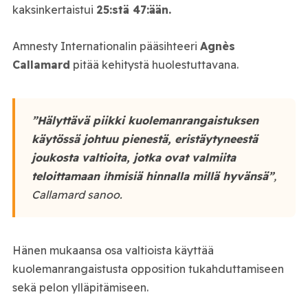
kaksinkertaistui
25:stä 47:ään.
Amnesty Internationalin pääsihteeri
Agnès
Callamard
pitää kehitystä huolestuttavana.
”Hälyttävä piikki kuolemanrangaistuksen
käytössä johtuu pienestä, eristäytyneestä
joukosta valtioita, jotka ovat valmiita
teloittamaan ihmisiä hinnalla millä hyvänsä”
,
Callamard sanoo.
Hänen mukaansa osa valtioista käyttää
kuolemanrangaistusta opposition tukahduttamiseen
sekä pelon ylläpitämiseen.