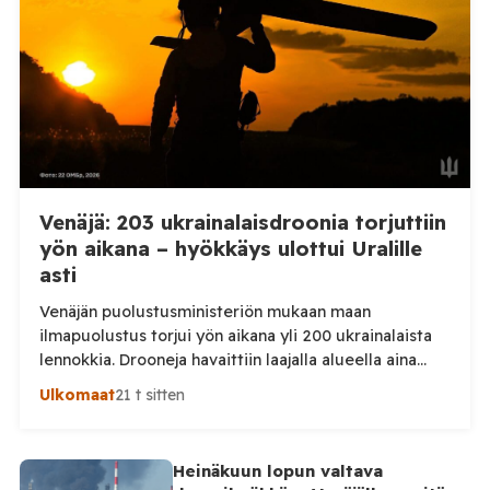
kaupunkiin sekä […]
Venäjä: 203 ukrainalaisdroonia torjuttiin
yön aikana – hyökkäys ulottui Uralille
asti
Venäjän puolustusministeriön mukaan maan
ilmapuolustus torjui yön aikana yli 200 ukrainalaista
lennokkia. Drooneja havaittiin laajalla alueella aina
Uralille asti. Venäjän puolustusministeriön virallisen
Ulkomaat
21 t sitten
ilmoituksen mukaan ilmapuolustus sieppasi ja tuhosi
yhteensä 203 ukrainalaista kiinteäsiipistä
miehittämätöntä ilma-alusta torstai-illan 6. elokuuta
Heinäkuun lopun valtava
ja perjantaiaamun 7. elokuuta välisenä aikana.