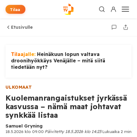
Tilaa
Etusivulle
Tilaajalle:
Heinäkuun lopun valtava
droonihyökkäys Venäjälle – mitä siitä
tiedetään nyt?
ULKOMAAT
Kuolemanrangaistukset jyrkässä
kasvussa – nämä maat johtavat
synkkää listaa
Samuel Gryning
18.5.2026 klo 09:00
·
Päivitetty 18.5.2026 klo 14:23
·
Lukuaika 2 min