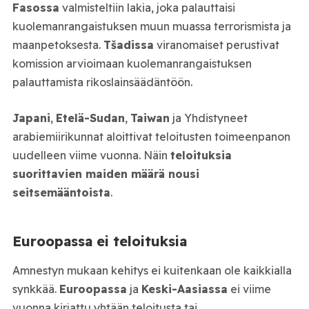
Fasossa
valmisteltiin lakia, joka palauttaisi
kuolemanrangaistuksen muun muassa terrorismista ja
maanpetoksesta.
Tšadissa
viranomaiset perustivat
komission arvioimaan kuolemanrangaistuksen
palauttamista rikoslainsäädäntöön.
Japani
,
Etelä-Sudan
,
Taiwan
ja Yhdistyneet
arabiemiirikunnat aloittivat teloitusten toimeenpanon
uudelleen viime vuonna. Näin
teloituksia
suorittavien maiden määrä nousi
seitsemääntoista
.
Euroopassa ei teloituksia
Amnestyn mukaan kehitys ei kuitenkaan ole kaikkialla
synkkää.
Euroopassa
ja
Keski-Aasiassa
ei viime
vuonna kirjattu yhtään teloitusta tai