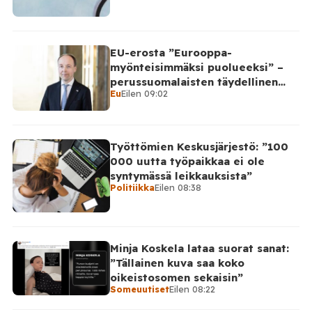
EU-erosta ”Eurooppa-
myönteisimmäksi puolueeksi” –
perussuomalaisten täydellinen
Eu
Eilen 09:02
takinkääntö
Työttömien Keskusjärjestö: ”100
000 uutta työpaikkaa ei ole
syntymässä leikkauksista”
Politiikka
Eilen 08:38
Minja Koskela lataa suorat sanat:
”Tällainen kuva saa koko
oikeistosomen sekaisin”
Someuutiset
Eilen 08:22