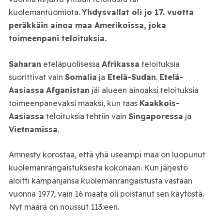
kuolemantuomiota.
Yhdysvallat oli jo 17. vuotta
peräkkäin ainoa maa Amerikoissa, joka
toimeenpani teloituksia.
Saharan
eteläpuolisessa
Afrikassa
teloituksia
suorittivat vain
Somalia
ja
Etelä-Sudan
.
Etelä-
Aasiassa
Afganistan
jäi alueen ainoaksi teloituksia
toimeenpanevaksi maaksi, kun taas
Kaakkois-
Aasiassa
teloituksia tehtiin vain
Singaporessa
ja
Vietnamissa
.
Amnesty korostaa, että yhä useampi maa on luopunut
kuolemanrangaistuksesta kokonaan. Kun järjestö
aloitti kampanjansa kuolemanrangaistusta vastaan
vuonna 1977, vain 16 maata oli poistanut sen käytöstä.
Nyt määrä on noussut 113:een.