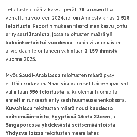
Teloitusten määrä kasvoi peräti
78 prosenttia
verrattuna vuoteen 2024, jolloin Amnesty kirjasi
1 518
teloitusta
. Raportin mukaan tilastollinen kasvu johtui
erityisesti
Iranista
, jossa teloitusten määrä
yli
kaksinkertaistui vuodessa
. Iranin viranomaisten
arvioidaan teloittaneen vähintään
2 159 ihmistä
vuonna 2025.
Myös
Saudi-Arabiassa
teloitusten määrä pysyi
erittäin korkeana. Maan viranomaiset toimeenpanivat
vähintään
356 teloitusta
, ja kuolemantuomioita
annettiin runsaasti erityisesti huumausainerikoksista.
Kuwaitissa
teloitusten määrä nousi
kuudesta
seitsemääntoista
,
Egyptissä 13:sta 23:een
ja
Singaporessa yhdeksästä seitsemääntoista
.
Yhdysvalloissa
teloitusten määrä lähes