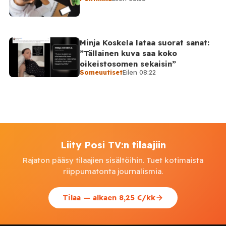
Minja Koskela lataa suorat sanat:
”Tällainen kuva saa koko
oikeistosomen sekaisin”
Someuutiset
Eilen 08:22
Liity Posi TV:n tilaajiin
Rajaton pääsy tilaajien sisältöihin. Tuet kotimaista
riippumatonta journalismia.
Tilaa — alkaen 8,25 €/kk