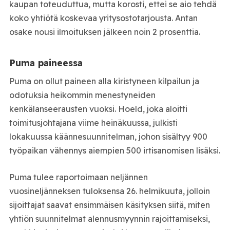
kaupan toteuduttua, mutta korosti, ettei se aio tehdä
koko yhtiötä koskevaa yritysostotarjousta. Antan
osake nousi ilmoituksen jälkeen noin 2 prosenttia.
Puma paineessa
Puma on ollut paineen alla kiristyneen kilpailun ja
odotuksia heikommin menestyneiden
kenkälanseerausten vuoksi. Hoeld, joka aloitti
toimitusjohtajana viime heinäkuussa, julkisti
lokakuussa käännesuunnitelman, johon sisältyy 900
työpaikan vähennys aiempien 500 irtisanomisen lisäksi.
Puma tulee raportoimaan neljännen
vuosineljänneksen tuloksensa 26. helmikuuta, jolloin
sijoittajat saavat ensimmäisen käsityksen siitä, miten
yhtiön suunnitelmat alennusmyynnin rajoittamiseksi,