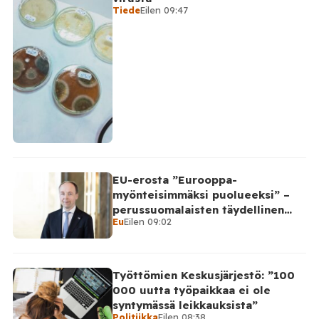
Tiede
Eilen 09:47
EU-erosta ”Eurooppa-
myönteisimmäksi puolueeksi” –
perussuomalaisten täydellinen
Eu
Eilen 09:02
takinkääntö
Työttömien Keskusjärjestö: ”100
000 uutta työpaikkaa ei ole
syntymässä leikkauksista”
Politiikka
Eilen 08:38