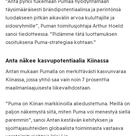
”Anta pyrkii tukemaan Pumaa hyödyntämään
täysimääräisesti brändipotentiaalinsa ja perintönsä
luodakseen pitkän aikavälin arvoa kuluttajille ja
sidosryhmille”, Puman toimitusjohtaja Arthur Hoeld
sanoi tiedotteessa. ”Pidämme tätä luottamuksen
osoituksena Puma-strategiaa kohtaan.”
Anta näkee kasvupotentiaalia Kiinassa
Antan mukaan Pumalla on merkittävästi kasvunvaraa
Kiinassa, jossa yhtiö saa vain noin 7 prosenttia
maailmanlaajuisesta liikevaihdostaan.
”Puma on Kiinan markkinoilla aliedustettuna. Meillä on
paljon näkemystä siitä, miten Puma voi menestyä siellä
paremmin”, sanoi Antan kestävän kehityksen ja
sijoittajasuhteiden globaalista toiminnasta vastaava