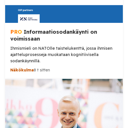
PRO
Informaatiosodankäynti on
voimissaan
Ihmismieli on NATOlle taistelukenttä, jossa ihmisen
ajatteluprosesseja muokataan kognitiivisella
sodankäynnillä.
Näkökulma
8 t sitten