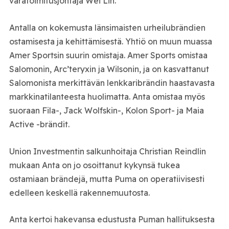
varatoimitusjohtaja Wei Lin.
Antalla on kokemusta länsimaisten urheilubrändien
ostamisesta ja kehittämisestä. Yhtiö on muun muassa
Amer Sportsin suurin omistaja. Amer Sports omistaa
Salomonin, Arc’teryxin ja Wilsonin, ja on kasvattanut
Salomonista merkittävän lenkkaribrändin haastavasta
markkinatilanteesta huolimatta. Anta omistaa myös
suoraan Fila-, Jack Wolfskin-, Kolon Sport- ja Maia
Active -brändit.
Union Investmentin salkunhoitaja Christian Reindlin
mukaan Anta on jo osoittanut kykynsä tukea
ostamiaan brändejä, mutta Puma on operatiivisesti
edelleen keskellä rakennemuutosta.
Anta kertoi hakevansa edustusta Puman hallituksesta