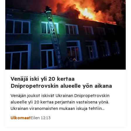
eläintautitietojen vaihdosta […]
Venäjä iski yli 20 kertaa
Dnipropetrovskin alueelle yön aikana
Venäjän joukot iskivät Ukrainan Dnipropetrovskin
alueelle yli 20 kertaa perjantain vastaisena yönä.
Ukrainan viranomaisten mukaan iskuja tehtiin
drooneilla ja tykistöllä viidelle eri alueelle.
Ulkomaat
Eilen 12:13
Henkilövahingoilta vältyttiin. Dnipropetrovskin
alueellisen sotilashallinnon johtaja Oleksandr Hanzha