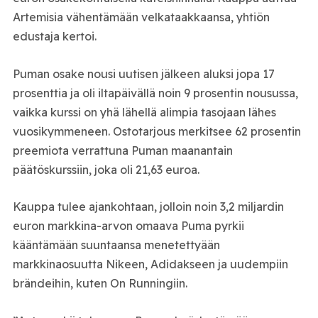
Artemisia vähentämään velkataakkaansa, yhtiön
edustaja kertoi.
Puman osake nousi uutisen jälkeen aluksi jopa 17
prosenttia ja oli iltapäivällä noin 9 prosentin nousussa,
vaikka kurssi on yhä lähellä alimpia tasojaan lähes
vuosikymmeneen. Ostotarjous merkitsee 62 prosentin
preemiota verrattuna Puman maanantain
päätöskurssiin, joka oli 21,63 euroa.
Kauppa tulee ajankohtaan, jolloin noin 3,2 miljardin
euron markkina-arvon omaava Puma pyrkii
kääntämään suuntaansa menetettyään
markkinaosuutta Nikeen, Adidakseen ja uudempiin
brändeihin, kuten On Runningiin.