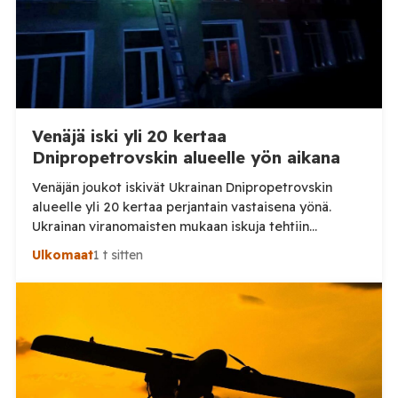
Venäjä iski yli 20 kertaa
Dnipropetrovskin alueelle yön aikana
Venäjän joukot iskivät Ukrainan Dnipropetrovskin
alueelle yli 20 kertaa perjantain vastaisena yönä.
Ukrainan viranomaisten mukaan iskuja tehtiin
drooneilla ja tykistöllä viidelle eri alueelle.
Ulkomaat
1 t sitten
Henkilövahingoilta vältyttiin. Dnipropetrovskin
alueellisen sotilashallinnon johtaja Oleksandr Hanzha
kertoi perjantaiaamuna 7. elokuuta julkaisemassaan
Telegram-päivityksessä, että Venäjän joukot
hyökkäsivät yön aikana yli 20 kertaa viidelle alueelle.
Nikopolin alueella iskuja kohdistui Nikopolin
kaupunkiin sekä […]