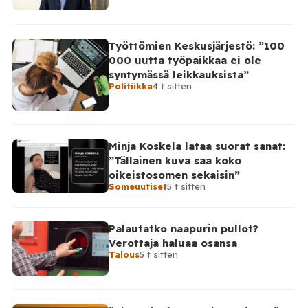
Työttömien Keskusjärjestö: ”100
000 uutta työpaikkaa ei ole
syntymässä leikkauksista”
Politiikka
4 t sitten
Minja Koskela lataa suorat sanat:
”Tällainen kuva saa koko
oikeistosomen sekaisin”
Someuutiset
5 t sitten
Palautatko naapurin pullot?
Verottaja haluaa osansa
Talous
5 t sitten