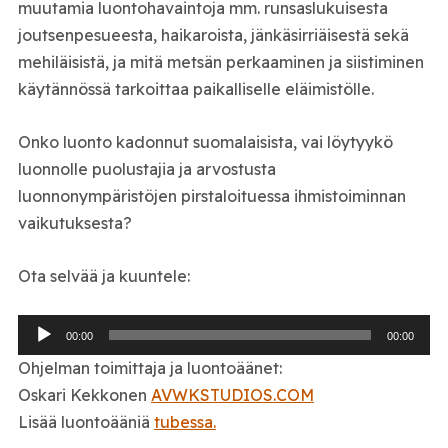
muutamia luontohavaintoja mm. runsaslukuisesta
joutsenpesueesta, haikaroista, jänkäsirriäisestä sekä
mehiläisistä, ja mitä metsän perkaaminen ja siistiminen
käytännössä tarkoittaa paikalliselle eläimistölle.
Onko luonto kadonnut suomalaisista, vai löytyykö
luonnolle puolustajia ja arvostusta
luonnonympäristöjen pirstaloituessa ihmistoiminnan
vaikutuksesta?
Ota selvää ja kuuntele:
Äänitoistin
00:00
00:00
Ohjelman toimittaja ja luontoäänet:
Oskari Kekkonen
AVWKSTUDIOS.COM
Lisää luontoääniä
tubessa.