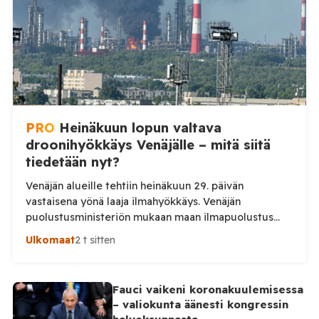
Moskovan aikaa. Ministeriön mukaan drooneja
torjuttiin […]
PRO
Heinäkuun lopun valtava
droonihyökkäys Venäjälle – mitä siitä
tiedetään nyt?
Venäjän alueille tehtiin heinäkuun 29. päivän
vastaisena yönä laaja ilmahyökkäys. Venäjän
puolustusministeriön mukaan maan ilmapuolustus
torjui yön aikana 295 ukrainalaista lennokkia. Iskuissa
Ulkomaat
2 t sitten
ja niiden seurauksissa kuoli ainakin kaksi ihmistä.
Venäjän puolustusministeriö kertoo kertoo, että maan
ilmapuolustus torjui yön aikana yhteensä 295
Fauci vaikeni koronakuulemisessa
ukrainalaista lennokkia. Lennokkeja kerrotaan torjutun
– valiokunta äänesti kongressin
useiden Venäjän alueiden sekä Mustanmeren ja