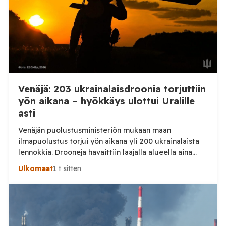
Venäjä: 203 ukrainalaisdroonia torjuttiin
yön aikana – hyökkäys ulottui Uralille
asti
Venäjän puolustusministeriön mukaan maan
ilmapuolustus torjui yön aikana yli 200 ukrainalaista
lennokkia. Drooneja havaittiin laajalla alueella aina
Uralille asti. Venäjän puolustusministeriön virallisen
Ulkomaat
1 t sitten
ilmoituksen mukaan ilmapuolustus sieppasi ja tuhosi
yhteensä 203 ukrainalaista kiinteäsiipistä
miehittämätöntä ilma-alusta torstai-illan 6. elokuuta
ja perjantaiaamun 7. elokuuta välisenä aikana.
Ministeriön ilmoitus koskee aikaväliä kello 20–08