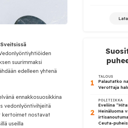
Lata
a
Sveitsissä
Suosi
 Vedonlyöntiyhtiöiden
puhee
uksen suurimmaksi
hdään edelleen yhtenä
TALOUS
1
Palautatko na
Verottaja ha
elvänä ennakkosuosikkina
POLITIIKKA
Eveliina ”Hit
s vedonlyöntivihjeitä
2
Heinäluoma v
 kertoimet nostavat
irtisanoutum
lä useilla
Ceuta-puheis