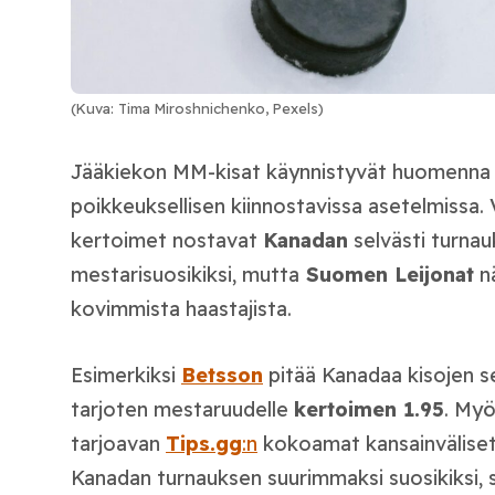
(Kuva: Tima Miroshnichenko, Pexels)
Jääkiekon MM-kisat
käynnistyvät huomenn
poikkeuksellisen kiinnostavissa asetelmissa.
kertoimet nostavat
Kanadan
selvästi turna
mestarisuosikiksi, mutta
Suomen Leijonat
nä
kovimmista haastajista.
Esimerkiksi
Betsson
pitää Kanadaa kisojen s
tarjoten mestaruudelle
kertoimen 1.95
. Myö
tarjoavan
Tips.gg
:n
kokoamat kansainväliset
Kanadan turnauksen suurimmaksi suosikiksi, sil