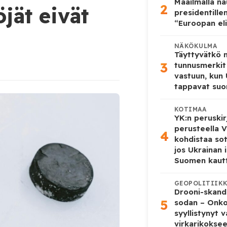
Maailmalla n
2
jät eivät
presidentille
“Euroopan eli
NÄKÖKULMA
Täyttyvätkö
3
tunnusmerkit
vastuun, kun
tappavat suo
KOTIMAA
YK:n peruskir
perusteella V
4
kohdistaa so
jos Ukrainan 
Suomen kaut
GEOPOLITIIK
Drooni-skanda
5
sodan – Onk
syyllistynyt 
virkarikokse