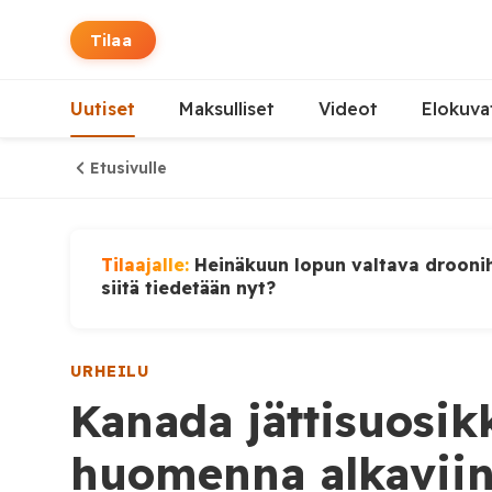
Tilaa
Uutiset
Maksulliset
Videot
Elokuva
Etusivulle
Tilaajalle:
Heinäkuun lopun valtava droonih
siitä tiedetään nyt?
URHEILU
Kanada jättisuosik
huomenna alkavii