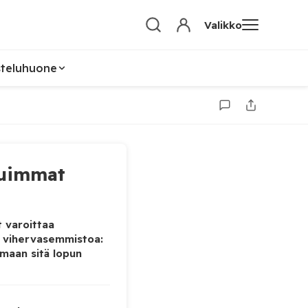
Valikko
steluhuone
uimmat
 varoittaa
 vihervasemmistoa:
maan sitä lopun