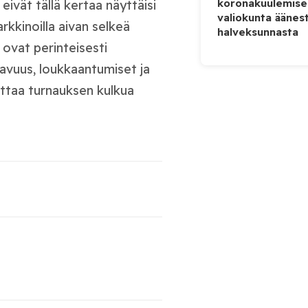
koronakuulemise
ivät tällä kertaa näyttäisi
valiokunta äänes
arkkinoilla aivan selkeä
halveksunnasta
 ovat perinteisesti
atavuus, loukkaantumiset ja
uttaa turnauksen kulkua