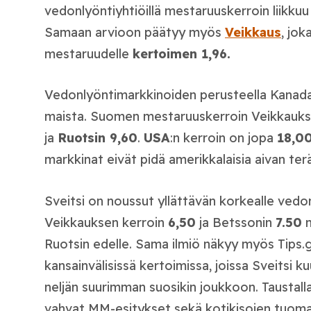
vedonlyöntiyhtiöillä mestaruuskerroin liikku
Samaan arvioon päätyy myös
Veikkaus
, jok
mestaruudelle
kertoimen 1,96.
Vedonlyöntimarkkinoiden perusteella Kanada
maista. Suomen mestaruuskerroin Veikkauks
ja
Ruotsin 9,60
.
USA
:n kerroin on jopa
18,0
markkinat eivät pidä amerikkalaisia aivan te
Sveitsi on noussut yllättävän korkealle vedon
Veikkauksen kerroin
6,50
ja Betssonin
7.50
n
Ruotsin edelle. Sama ilmiö näkyy myös Tips
kansainvälisissä kertoimissa, joissa Sveitsi ku
neljän suurimman suosikin joukkoon. Taustall
vahvat MM-esitykset sekä kotikisojen tuoma