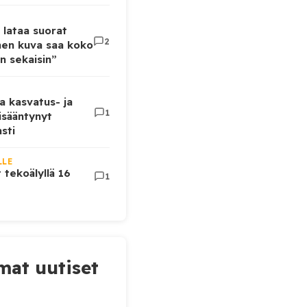
 lataa suorat
2
inen kuva saa koko
n sekaisin”
a kasvatus- ja
1
lisääntynyt
sti
LLE
t tekoälyllä 16
1
at uutiset