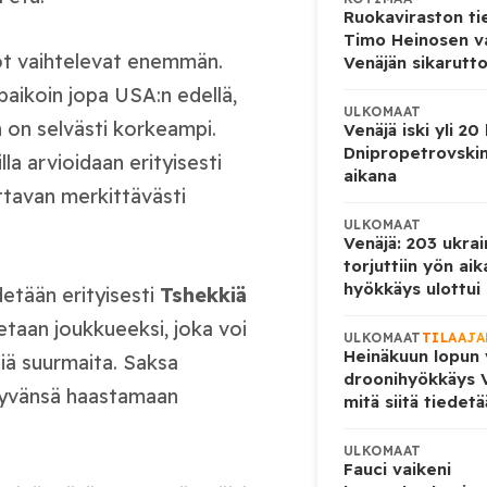
Ruokaviraston ti
Timo Heinosen v
ot vaihtelevat enemmän.
Venäjän sikarutto
aikoin jopa USA:n edellä,
ULKOMAAT
 on selvästi korkeampi.
Venäjä iski yli 20
Dnipropetrovskin
la arvioidaan erityisesti
aikana
uttavan merkittävästi
ULKOMAAT
Venäjä: 203 ukrai
torjuttiin yön ai
hyökkäys ulottui U
detään erityisesti
Tshekkiä
tetaan joukkueeksi, joka voi
ULKOMAAT
TILAAJA
Heinäkuun lopun 
siä suurmaita. Saksa
droonihyökkäys V
tyvänsä haastamaan
mitä siitä tiedet
ULKOMAAT
Fauci vaikeni