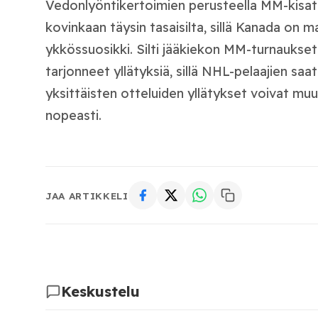
Vedonlyöntikertoimien perusteella MM-kisat e
kovinkaan täysin tasaisilta, sillä Kanada on m
ykkössuosikki. Silti jääkiekon MM-turnaukset
tarjonneet yllätyksiä, sillä NHL-pelaajien sa
yksittäisten otteluiden yllätykset voivat mu
nopeasti.
JAA ARTIKKELI
Keskustelu