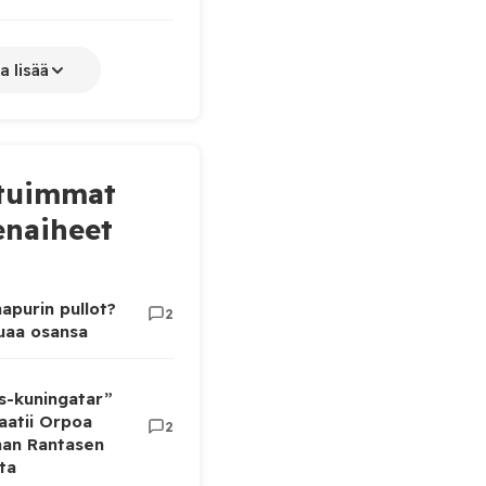
a lisää
tuimmat
naiheet
apurin pullot?
2
luaa osansa
as-kuningatar”
aatii Orpoa
2
aan Rantasen
ta