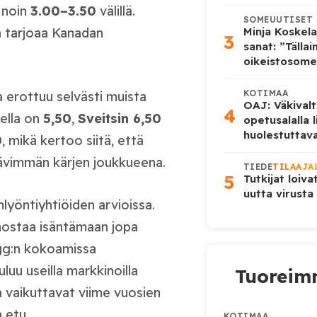
u noin
3.00–3.50
välillä.
SOMEUUTISET
a tarjoaa Kanadan
Minja Koskela
3
sanat: ”Tälla
oikeistosome
KOTIMAA
 erottuu selvästi muista
OAJ: Väkivalt
4
ella on
5,50
,
Sveitsin 6,50
opetusalalla 
huolestuttava
0
, mikä kertoo siitä, että
rävimmän kärjen joukkueena.
TIEDE
TILAAJA
5
Tutkijat loiva
uutta virusta
lyöntiyhtiöiden arvioissa.
ostaa isäntämaan jopa
.gg:n kokoamissa
uluu useilla markkinoilla
Tuoreimm
a vaikuttavat viime vuosien
 etu.
KOTIMAA