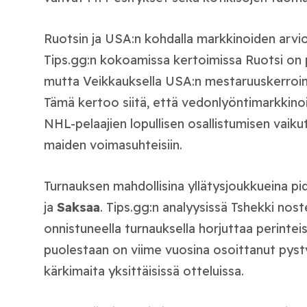
Ruotsin ja USA:n kohdalla markkinoiden arvi
Tips.gg:n kokoamissa kertoimissa Ruotsi on p
mutta Veikkauksella USA:n mestaruuskerroin
Tämä kertoo siitä, että vedonlyöntimarkkinoil
NHL-pelaajien lopullisen osallistumisen vaik
maiden voimasuhteisiin.
Turnauksen mahdollisina yllätysjoukkueina pi
ja
Saksaa
. Tips.gg:n analyysissä Tshekki nos
onnistuneella turnauksella horjuttaa perintei
puolestaan on viime vuosina osoittanut pys
kärkimaita yksittäisissä otteluissa.