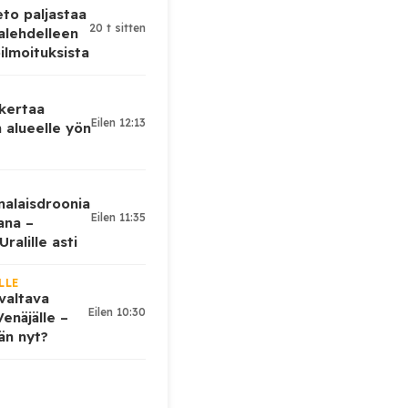
eto paljastaa
20 t sitten
alehdelleen
ilmoituksista
 kertaa
Eilen 12:13
 alueelle yön
nalaisdroonia
Eilen 11:35
kana –
ralille asti
LLE
valtava
Eilen 10:30
enäjälle –
ään nyt?