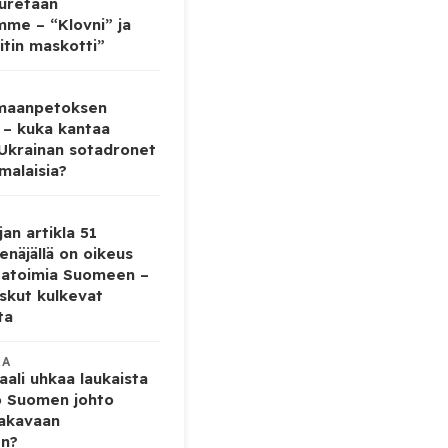
auretaan
mme – “Klovni” ja
itin maskotti”
 maanpetoksen
 – kuka kantaa
 Ukrainan sotadronet
malaisia?
jan artikla 51
enäjällä on oikeus
tatoimia Suomeen –
iskut kulkevat
ta
KA
ali uhkaa laukaista
o Suomen johto
vakavaan
en?