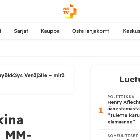
t
Sarjat
Kauppa
Osta lahjakortti
Kesku
yökkäys Venäjälle – mitä
Luet
POLITIIKKA
Henry Aflecht
1
äänestämästä
kina
“Tulette katu
elämäänne”
n MM-
SOMEUUTISET