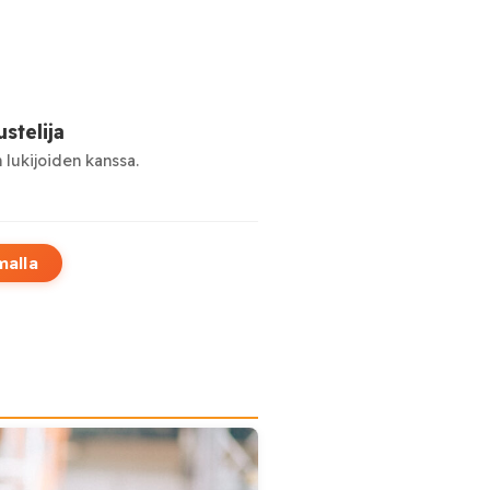
stelija
 lukijoiden kanssa.
malla