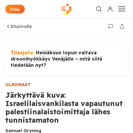
Tilaa
Etusivulle
Tilaajalle:
Heinäkuun lopun valtava
droonihyökkäys Venäjälle – mitä siitä
tiedetään nyt?
ULKOMAAT
Järkyttävä kuva:
Israelilaisvankilasta vapautunut
palestiinalaistoimittaja lähes
tunnistamaton
Samuel Gryning