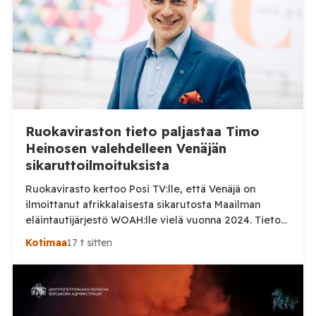
Ruokaviraston tieto paljastaa Timo
Heinosen valehdelleen Venäjän
sikaruttoilmoituksista
Ruokavirasto kertoo Posi TV:lle, että Venäjä on
ilmoittanut afrikkalaisesta sikarutosta Maailman
eläintautijärjestö WOAH:lle vielä vuonna 2024. Tieto
haastaa kokoomuksen kansanedustaja Timo Heinosen
Kotimaa
17 t sitten
(kok.) esittämän väitteen Venäjän
sikaruttoilmoituksista. Suomi on puolestaan
ilmoittanut tuoreesta Virolahden tapauksesta sekä
WOAH:n kautta että suoraan Venäjän
eläinlääkintäviranomaisille. Ruokavirasto kertoi Posi