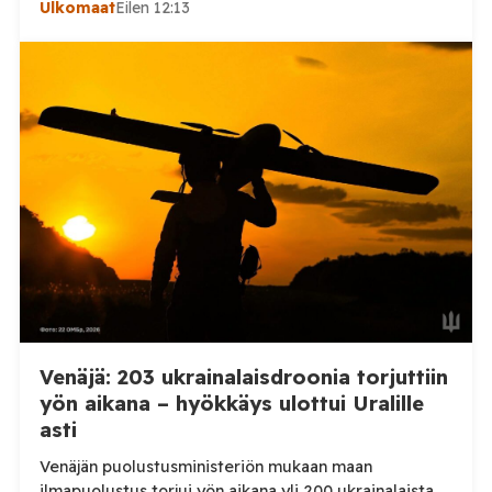
Ulkomaat
Eilen 12:13
Henkilövahingoilta vältyttiin. Dnipropetrovskin
alueellisen sotilashallinnon johtaja Oleksandr Hanzha
kertoi perjantaiaamuna 7. elokuuta julkaisemassaan
Telegram-päivityksessä, että Venäjän joukot
hyökkäsivät yön aikana yli 20 kertaa viidelle alueelle.
Nikopolin alueella iskuja kohdistui Nikopolin
kaupunkiin sekä […]
Venäjä: 203 ukrainalaisdroonia torjuttiin
yön aikana – hyökkäys ulottui Uralille
asti
Venäjän puolustusministeriön mukaan maan
ilmapuolustus torjui yön aikana yli 200 ukrainalaista