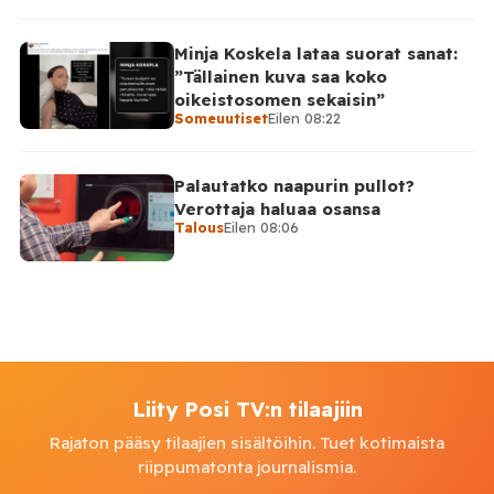
Minja Koskela lataa suorat sanat:
”Tällainen kuva saa koko
oikeistosomen sekaisin”
Someuutiset
Eilen 08:22
Palautatko naapurin pullot?
Verottaja haluaa osansa
Talous
Eilen 08:06
Liity Posi TV:n tilaajiin
Rajaton pääsy tilaajien sisältöihin. Tuet kotimaista
riippumatonta journalismia.