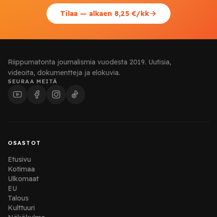
Tilaa — alkaen 8,25 €/kk
Riippumatonta journalismia vuodesta 2019. Uutisia,
videoita, dokumentteja ja elokuvia.
SEURAA MEITÄ
OSASTOT
Etusivu
Kotimaa
Ulkomaat
EU
Talous
Kulttuuri