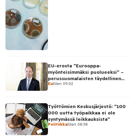
EU-erosta ”Eurooppa-
myönteisimmäksi puolueeksi” –
perussuomalaisten täydellinen
Eu
Eilen 09:02
takinkääntö
Työttömien Keskusjärjestö: ”100
000 uutta työpaikkaa ei ole
syntymässä leikkauksista”
Politiikka
Eilen 08:38