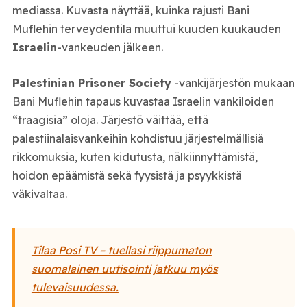
mediassa. Kuvasta näyttää, kuinka rajusti Bani
Muflehin terveydentila muuttui kuuden kuukauden
Israelin
-vankeuden jälkeen.
Palestinian Prisoner Society
-vankijärjestön mukaan
Bani Muflehin tapaus kuvastaa Israelin vankiloiden
“traagisia” oloja. Järjestö väittää, että
palestiinalaisvankeihin kohdistuu järjestelmällisiä
rikkomuksia, kuten kidutusta, nälkiinnyttämistä,
hoidon epäämistä sekä fyysistä ja psyykkistä
väkivaltaa.
Tilaa Posi TV – tuellasi riippumaton
suomalainen uutisointi jatkuu myös
tulevaisuudessa.