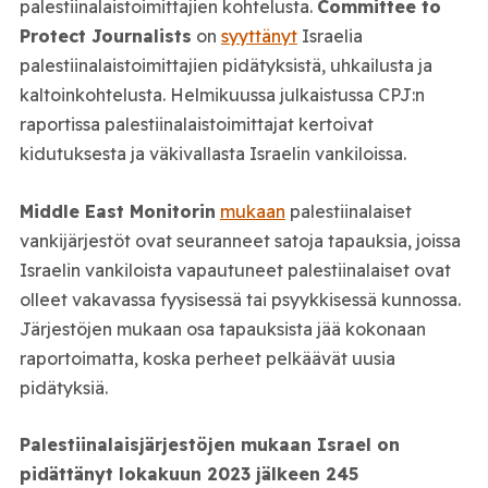
palestiinalaistoimittajien kohtelusta.
Committee to
Protect Journalists
on
syyttänyt
Israelia
palestiinalaistoimittajien pidätyksistä, uhkailusta ja
kaltoinkohtelusta. Helmikuussa julkaistussa CPJ:n
raportissa palestiinalaistoimittajat kertoivat
kidutuksesta ja väkivallasta Israelin vankiloissa.
Middle East Monitorin
mukaan
palestiinalaiset
vankijärjestöt ovat seuranneet satoja tapauksia, joissa
Israelin vankiloista vapautuneet palestiinalaiset ovat
olleet vakavassa fyysisessä tai psyykkisessä kunnossa.
Järjestöjen mukaan osa tapauksista jää kokonaan
raportoimatta, koska perheet pelkäävät uusia
pidätyksiä.
Palestiinalaisjärjestöjen mukaan Israel on
pidättänyt lokakuun 2023 jälkeen 245