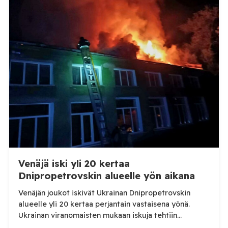
TV:lle tarkempia tietoja Suomen ensimmäisestä
afrikkalaisen sikaruton tapauksesta sekä
eläintautitietojen vaihdosta […]
Venäjä iski yli 20 kertaa
Dnipropetrovskin alueelle yön aikana
Venäjän joukot iskivät Ukrainan Dnipropetrovskin
alueelle yli 20 kertaa perjantain vastaisena yönä.
Ukrainan viranomaisten mukaan iskuja tehtiin
drooneilla ja tykistöllä viidelle eri alueelle.