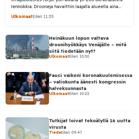
lennokkia. Drooneja havaittiin laajalla alueella aina
Uralille asti. Venäjän puolustusministeriön virallisen
Ulkomaat
Eilen 11:35
ilmoituksen mukaan ilmapuolustus sieppasi ja tuhosi
yhteensä 203 ukrainalaista kiinteäsiipistä
miehittämätöntä ilma-alusta torstai-illan 6. elokuuta
Heinäkuun lopun valtava
ja perjantaiaamun 7. elokuuta välisenä aikana.
droonihyökkäys Venäjälle – mitä
Ministeriön ilmoitus koskee aikaväliä kello 20–08
siitä tiedetään nyt?
Moskovan aikaa. Ministeriön mukaan drooneja
Ulkomaat
Eilen 10:30
torjuttiin […]
Fauci vaikeni koronakuulemisessa
– valiokunta äänesti kongressin
halveksunnasta
Ulkomaat
Eilen 10:02
Tutkijat loivat tekoälyllä 16 uutta
virusta
Tiede
Eilen 09:47