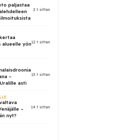
eto paljastaa
2 t sitten
alehdelleen
ilmoituksista
 kertaa
12 t sitten
 alueelle yön
nalaisdroonia
13 t sitten
kana –
ralille asti
LLE
valtava
14 t sitten
enäjälle –
ään nyt?