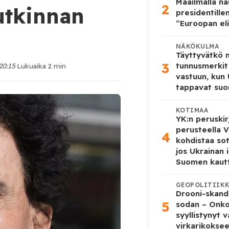
Maailmalla n
2
utkinnan
presidentille
“Euroopan eli
NÄKÖKULMA
Täyttyvätkö
3
tunnusmerkit
20:15
·
Lukuaika 2 min
vastuun, kun
tappavat suo
KOTIMAA
YK:n peruskir
perusteella V
4
kohdistaa so
jos Ukrainan 
Suomen kaut
GEOPOLITIIK
Drooni-skanda
5
sodan – Onk
syyllistynyt 
virkarikokse