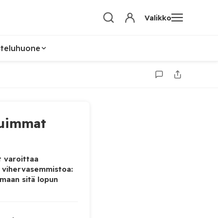
Valikko
steluhuone
uimmat
 varoittaa
 vihervasemmistoa:
maan sitä lopun