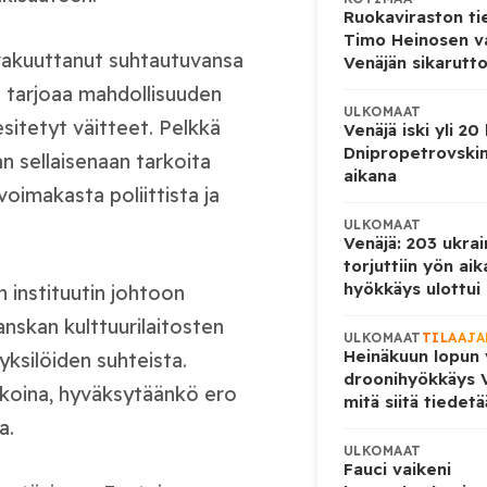
Ruokaviraston ti
Timo Heinosen v
a vakuuttanut suhtautuvansa
Venäjän sikarutto
a tarjoaa mahdollisuuden
ULKOMAAT
esitetyt väitteet. Pelkkä
Venäjä iski yli 20
Dnipropetrovskin
n sellaisenaan tarkoita
aikana
voimakasta poliittista ja
ULKOMAAT
Venäjä: 203 ukrai
torjuttiin yön ai
hyökkäys ulottui U
 instituutin johtoon
nskan kulttuurilaitosten
ULKOMAAT
TILAAJA
Heinäkuun lopun 
 yksilöiden suhteista.
droonihyökkäys V
ikoina, hyväksytäänkö ero
mitä siitä tiedet
a.
ULKOMAAT
Fauci vaikeni