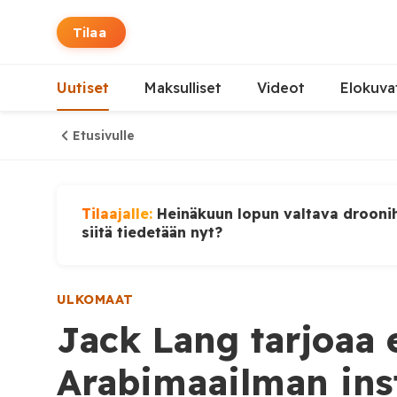
Tilaa
Uutiset
Maksulliset
Videot
Elokuva
Etusivulle
Tilaajalle:
Heinäkuun lopun valtava droonih
siitä tiedetään nyt?
ULKOMAAT
Jack Lang tarjoaa 
Arabimaailman inst