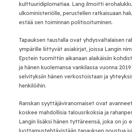
kulttuuridiplomatiaa. Lang ilmoitti erohalukk
ulkoministeriölle, perustellen ratkaisuaan halul
estää sen toiminnan politisoituminen.
Tapauksen taustalla ovat yhdysvaltalaisen ra
ympärille liittyvät asiakirjat, joissa Langin nim
Epstein tuomittiin aikanaan alaikäisiin kohdis
ja hänen kuolemansa vankilassa vuonna 2019 jo
selvityksiin hänen verkostoistaan ja yhteyksis
henkilöihin.
Ranskan syyttäjäviranomaiset ovat avanneet 
koskee mahdollisia talousrikoksia ja rahanpe
Langin lisäksi hänen tyttäreensä, joka on jo
luottamustehtävistään tapauksen noustua jul