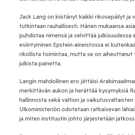
Jack Lang on kiistänyt kaikki rikosepäilyt j
tutkintaan rauhallisesti. Hänen mukaansa asi
puhdistaa nimensä ja selvittää julkisuudessa 
esiintyminen Epstein-aineistossa ei kuitenkaa
rikollista toimintaa, mutta se on aiheuttanut 
julkista painetta.
Langin mahdollinen ero jättäisi Arabimaailman
merkittävän aukon ja herättää kysymyksiä Ra
hallinnosta sekä valtion ja vaikutusvaltaisten
Ulkoministeriön odotetaan ratkaisevan lähia
ja miten instituutin johto järjestetään jatkoss