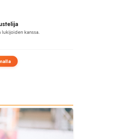
stelija
 lukijoiden kanssa.
malla