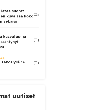
 lataa suorat
2
inen kuva saa koko
n sekaisin”
a kasvatus- ja
1
lisääntynyt
sti
LLE
t tekoälyllä 16
1
at uutiset