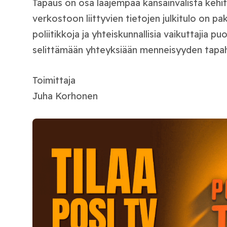
Tapaus on osa laajempaa kansainvälistä kehit
verkostoon liittyvien tietojen julkitulo on p
poliitikkoja ja yhteiskunnallisia vaikuttajia 
selittämään yhteyksiään menneisyyden tapah
Toimittaja
Juha Korhonen