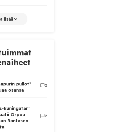
a lisää
tuimmat
naiheet
apurin pullot?
2
luaa osansa
as-kuningatar”
aatii Orpoa
2
aan Rantasen
ta