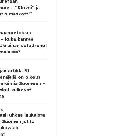
auretaan
mme – “Klovni” ja
itin maskotti”
 maanpetoksen
 – kuka kantaa
 Ukrainan sotadronet
malaisia?
jan artikla 51
enäjällä on oikeus
tatoimia Suomeen –
iskut kulkevat
ta
KA
ali uhkaa laukaista
o Suomen johto
vakavaan
en?