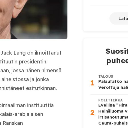
Lata
Suosi
i Jack Lang on ilmoittanut
puhee
ituutin presidentin
ntaan, jossa hänen nimensä
TALOUS
 aineistossa ja jonka
1
Palautatko na
Verottaja ha
nistäneet esitutkinnan.
POLITIIKKA
bimaailman instituuttia
Eveliina ”Hit
2
Heinäluoma v
alais-arabialaisen
irtisanoutum
sa Ranskan
Ceuta-puheis