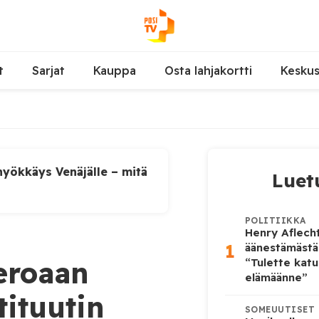
t
Sarjat
Kauppa
Osta lahjakortti
Kesku
yökkäys Venäjälle – mitä
Luet
POLITIIKKA
Henry Aflecht
1
äänestämästä
eroaan
“Tulette katu
elämäänne”
ituutin
SOMEUUTISET