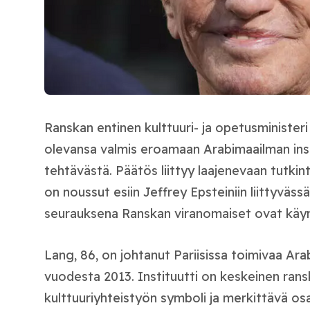
Ranskan entinen kulttuuri- ja opetusminister
olevansa valmis eroamaan Arabimaailman inst
tehtävästä. Päätös liittyy laajenevaan tutki
on noussut esiin Jeffrey Epsteiniin liittyvässä
seurauksena Ranskan viranomaiset ovat käyn
Lang, 86, on johtanut Pariisissa toimivaa Ara
vuodesta 2013. Instituutti on keskeinen ransk
kulttuuriyhteistyön symboli ja merkittävä o