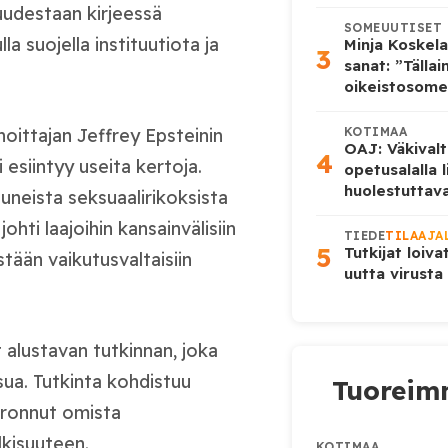
uudestaan kirjeessä
SOMEUUTISET
la suojella instituutiota ja
Minja Koskela
3
sanat: ”Tälla
oikeistosome
KOTIMAA
hoittajan Jeffrey Epsteinin
OAJ: Väkivalt
4
i esiintyy useita kertoja.
opetusalalla 
huolestuttava
tuneista seksuaalirikoksista
hti laajoihin kansainvälisiin
TIEDE
TILAAJA
5
Tutkijat loiva
tään vaikutusvaltaisiin
uutta virusta
alustavan tutkinnan, joka
sua. Tutkinta kohdistuu
Tuoreimm
 eronnut omista
kisuuteen.
KOTIMAA