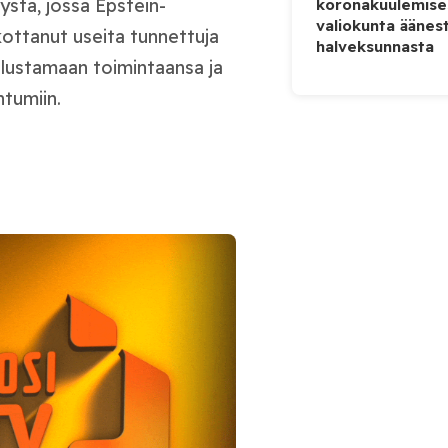
ystä, jossa Epstein-
koronakuulemise
valiokunta äänes
akottanut useita tunnettuja
halveksunnasta
puolustamaan toimintaansa ja
tumiin.