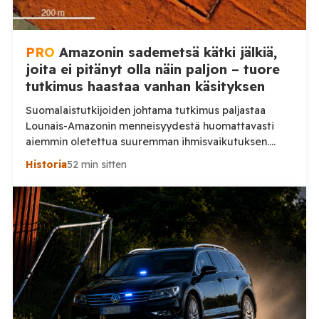
PRO
Amazonin sademetsä kätki jälkiä,
joita ei pitänyt olla näin paljon – tuore
tutkimus haastaa vanhan käsityksen
Suomalaistutkijoiden johtama tutkimus paljastaa
Lounais-Amazonin menneisyydestä huomattavasti
aiemmin oletettua suuremman ihmisvaikutuksen.
Sademetsän läpi näkevä laserkeilaus toi päivänvaloon
Historia
52 min sitten
jälkiä yhteiskunnasta, jonka todellinen mittakaava on
vasta nyt alkanut hahmottua. Amazonin sademetsä on
pitkään nähty ympäristönä, jossa ennen
eurooppalaisten saapumista eli suhteellisen harva
ihmisväestö hajallaan pienissä yhteisöissä. Uusi
Nature-tiedelehdessä julkaistu tutkimus antaa tästä
huomattavasti toisenlaisen kuvan. Helsingin ja […]