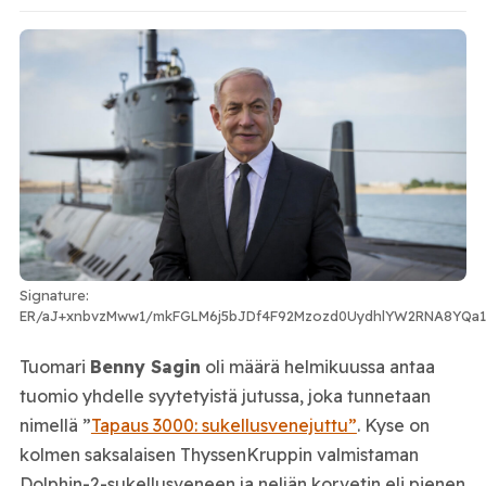
Signature:
ER/aJ+xnbvzMww1/mkFGLM6j5bJDf4F92Mzozd0UydhlYW2RNA8YQa1
Tuomari
Benny Sagin
oli määrä helmikuussa antaa
tuomio yhdelle syytetyistä jutussa, joka tunnetaan
nimellä ”
Tapaus 3000: sukellusvenejuttu”
. Kyse on
kolmen saksalaisen ThyssenKruppin valmistaman
Dolphin-2-sukellusveneen ja neljän korvetin eli pienen