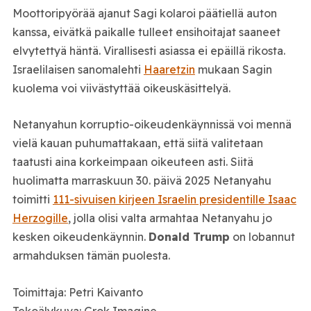
Moottoripyörää ajanut Sagi kolaroi päätiellä auton
kanssa, eivätkä paikalle tulleet ensihoitajat saaneet
elvytettyä häntä. Virallisesti asiassa ei epäillä rikosta.
Israelilaisen sanomalehti
Haaretzin
mukaan Sagin
kuolema voi viivästyttää oikeuskäsittelyä.
Netanyahun korruptio-oikeudenkäynnissä voi mennä
vielä kauan puhumattakaan, että siitä valitetaan
taatusti aina korkeimpaan oikeuteen asti. Siitä
huolimatta marraskuun 30. päivä 2025 Netanyahu
toimitti
111-sivuisen kirjeen Israelin presidentille Isaac
Herzogille
, jolla olisi valta armahtaa Netanyahu jo
kesken oikeudenkäynnin.
Donald Trump
on lobannut
armahduksen tämän puolesta.
Toimittaja: Petri Kaivanto