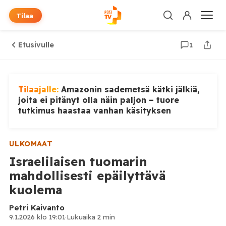
Tilaa
Etusivulle
1
Tilaajalle:
Amazonin sademetsä kätki jälkiä,
joita ei pitänyt olla näin paljon – tuore
tutkimus haastaa vanhan käsityksen
ULKOMAAT
Israelilaisen tuomarin
mahdollisesti epäilyttävä
kuolema
Petri Kaivanto
9.1.2026 klo 19:01
·
Lukuaika 2 min