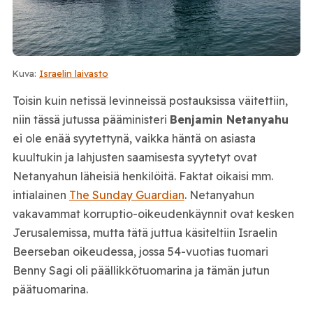
Kuva:
Israelin laivasto
Toisin kuin netissä levinneissä postauksissa väitettiin,
niin tässä jutussa pääministeri
Benjamin Netanyahu
ei ole enää syytettynä, vaikka häntä on asiasta
kuultukin ja lahjusten saamisesta syytetyt ovat
Netanyahun läheisiä henkilöitä. Faktat oikaisi mm.
intialainen
The Sunday Guardian
. Netanyahun
vakavammat korruptio-oikeudenkäynnit ovat kesken
Jerusalemissa, mutta tätä juttua käsiteltiin Israelin
Beerseban oikeudessa, jossa 54-vuotias tuomari
Benny Sagi oli päällikkötuomarina ja tämän jutun
päätuomarina.