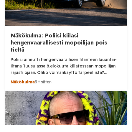
Näkökulma: Poliisi kiilasi
hengenvaarallisesti mopoilijan pois
tieltä
Poliisi aiheutti hengenvaarallisen tilanteen lauantai-
iltana Tuusulassa 8.elokuuta kiilatessaan mopoilijan
rajusti ojaan. Oliko voimankäyttö tarpeellista?
Tuusulassa järjestetyssä mopomiitissä nuori kuljettaja
Näkökulma
3 t sitten
noin 15 vuotias lähti lauantai-iltana ajamaan poliisia
karkuun. On vielä epäselvää mikä aiheutti karkuun
lähtemisen, mutta selkeästi poliisin voimankäyttö oli
ylimitoitettua joka vaaransi nuoren kuljettajan
hengen. Sosiaalisessa mediassa levinneellä videolla
poliisi ajaa nuoren mopoilijan vierelle ja […]