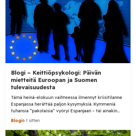
Blogi – Keittiöpsykologi: Päivän
mietteitä Euroopan ja Suomen
tulevaisuudesta
Tämä heinä-elokuun vaihteessa ilmennyt kriisitilanne
Espanjassa herättää paljon kysymyksiä. Kymmeniä
tuhansia ”pakolaisia” vyöryi Espanjaan – tai ainakin
tuhansia, kun en aivan tarkkaa tilannetta tiedä.
Blogi
6 t sitten
Viimeisin tieto, jonka näin oli perjantai-illalta
somepäivityksessä n. 60 000, eli aivan järjetön määrä.