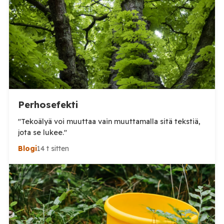
Tämä voi olla yläkanttiin, mutta kuitenkin todella
suuri määrä. (Tosin tilanne on jo ilmeisimmin ohi,
mutta koskaan […]
Perhosefekti
"Tekoälyä voi muuttaa vain muuttamalla sitä tekstiä,
jota se lukee."
Blogi
14 t sitten