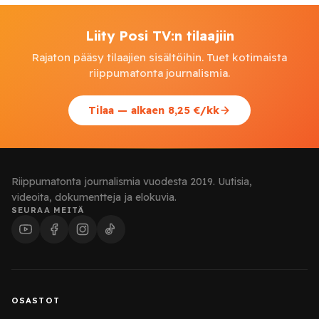
Liity Posi TV:n tilaajiin
Rajaton pääsy tilaajien sisältöihin. Tuet kotimaista
riippumatonta journalismia.
Tilaa — alkaen 8,25 €/kk
Riippumatonta journalismia vuodesta 2019. Uutisia,
videoita, dokumentteja ja elokuvia.
SEURAA MEITÄ
OSASTOT