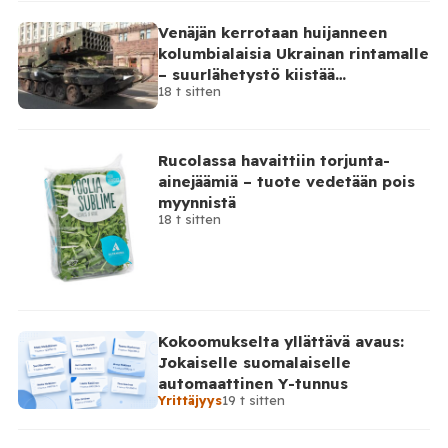
Venäjän kerrotaan huijanneen
kolumbialaisia Ukrainan rintamalle
– suurlähetystö kiistää
18 t sitten
osallisuutensa
Rucolassa havaittiin torjunta-
ainejäämiä – tuote vedetään pois
myynnistä
18 t sitten
Kokoomukselta yllättävä avaus:
Jokaiselle suomalaiselle
automaattinen Y-tunnus
Yrittäjyys
19 t sitten