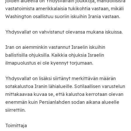
joiden alueella on Yhdysvaltain joukkoja, mahdollisista
vastatoimista amerikkalaisia tukikohtia vastaan, mikäli
Washington osallistuu suoriin iskuihin Irania vastaan.
Yhdysvallat on vahvistanut olevansa mukana iskuissa.
Iran on aiemminkin vastannut Israelin iskuihin
ballistisilla ohjuksilla. Kaikkia ohjuksia Israelin
ilmapuolustus ei ole kyennyt torjumaan.
Yhdysvallat on lisäksi siirtänyt merkittävän määrän
sotakalustoa Iranin lähialueille. Sotilaallisen varustelun
mittakaavaa kuvaa se, että kalustoa kerrotaan olevan
enemmän kuin Persianlahden sodan aikana alueelle
siirrettiin.
Toimittaja