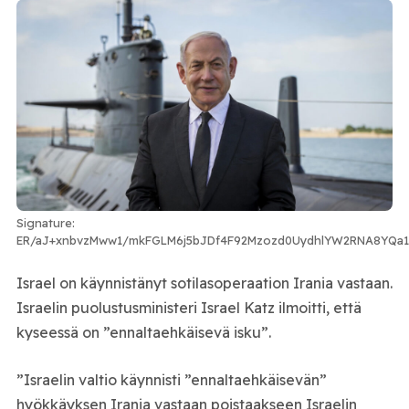
Signature:
ER/aJ+xnbvzMww1/mkFGLM6j5bJDf4F92Mzozd0UydhlYW2RNA8YQa1
Israel
on käynnistänyt sotilasoperaation
Iran
ia vastaan.
Israelin puolustusministeri
Israel Katz
ilmoitti, että
kyseessä on ”ennaltaehkäisevä isku”.
”Israelin valtio käynnisti ”ennaltaehkäisevän”
hyökkäyksen Irania vastaan poistaakseen Israelin