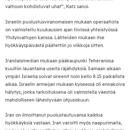
valtioon kohdistuvat uhat”, Katz sanoi.
Israelin puolustusviranomaisen mukaan operaatiota
on valmisteltu kuukausien ajan tiiviissä yhteistyössä
Yhdysvaltojen
kanssa. Lähteiden mukaan itse
hyökkäyspäivästä päätettiin jo viikkoja sitten.
Iranilaismedian mukaan pääkaupunki
Teheran
issa
kuultiin lauantaina useita räjähdyksiä. Samaan aikaan
ympäri Israelia soivat sireenit noin kello 8.15 paikallista
aikaa. Israelin armeijan mukaan kyseessä oli ennakoiva
hälytys, jonka tarkoituksena oli valmistella väestöä
mahdolliseen lähestyvään ohjusiskuun.
Iran on ilmoittanut puolustautuvansa kaikkia
hyökkäyksiä vastaan. Iran varoitti myös naapurimaita,