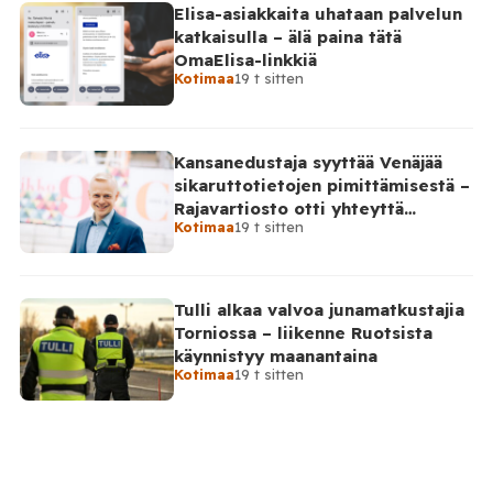
Elisa-asiakkaita uhataan palvelun
katkaisulla – älä paina tätä
OmaElisa-linkkiä
Kotimaa
19 t sitten
Kansanedustaja syyttää Venäjää
sikaruttotietojen pimittämisestä –
Rajavartiosto otti yhteyttä
Kotimaa
19 t sitten
Venäjälle
Tulli alkaa valvoa junamatkustajia
Torniossa – liikenne Ruotsista
käynnistyy maanantaina
Kotimaa
19 t sitten