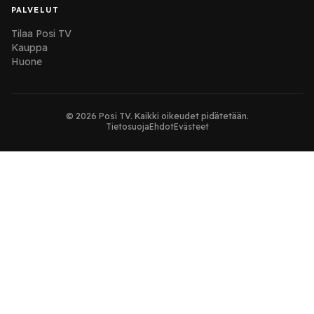
PALVELUT
Tilaa Posi TV
Kauppa
Huone
© 2026 Posi TV. Kaikki oikeudet pidätetään.
Tietosuoja
Ehdot
Evästeet