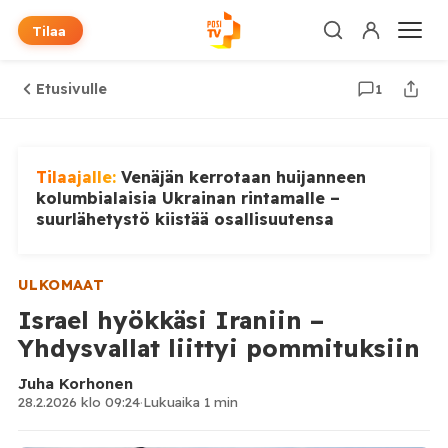
Tilaa
Etusivulle
1
Tilaajalle:
Venäjän kerrotaan huijanneen
kolumbialaisia Ukrainan rintamalle –
suurlähetystö kiistää osallisuutensa
ULKOMAAT
Israel hyökkäsi Iraniin –
Yhdysvallat liittyi pommituksiin
Juha Korhonen
28.2.2026 klo 09:24
·
Lukuaika 1 min