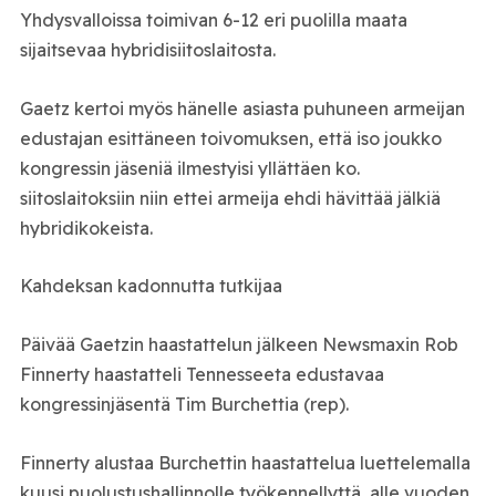
Yhdysvalloissa toimivan 6-12 eri puolilla maata
sijaitsevaa hybridisiitoslaitosta.
Gaetz kertoi myös hänelle asiasta puhuneen armeijan
edustajan esittäneen toivomuksen, että iso joukko
kongressin jäseniä ilmestyisi yllättäen ko.
siitoslaitoksiin niin ettei armeija ehdi hävittää jälkiä
hybridikokeista.
Kahdeksan kadonnutta tutkijaa
Päivää Gaetzin haastattelun jälkeen Newsmaxin Rob
Finnerty haastatteli Tennesseeta edustavaa
kongressinjäsentä Tim Burchettia (rep).
Finnerty alustaa Burchettin haastattelua luettelemalla
kuusi puolustushallinnolle työkennellyttä, alle vuoden