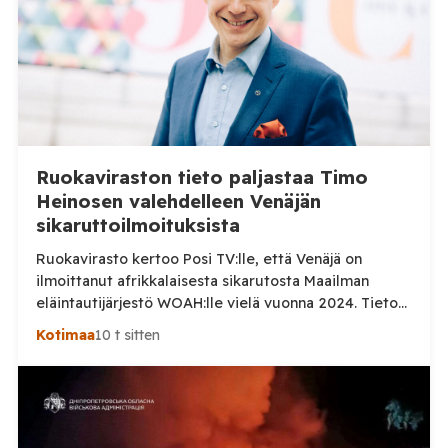
Ruokaviraston tieto paljastaa Timo
Heinosen valehdelleen Venäjän
sikaruttoilmoituksista
Ruokavirasto kertoo Posi TV:lle, että Venäjä on
ilmoittanut afrikkalaisesta sikarutosta Maailman
eläintautijärjestö WOAH:lle vielä vuonna 2024. Tieto
haastaa kokoomuksen kansanedustaja Timo Heinosen
Kotimaa
10 t sitten
(kok.) esittämän väitteen Venäjän
sikaruttoilmoituksista. Suomi on puolestaan
ilmoittanut tuoreesta Virolahden tapauksesta sekä
WOAH:n kautta että suoraan Venäjän
eläinlääkintäviranomaisille. Ruokavirasto kertoi Posi