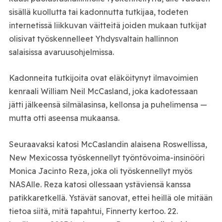
sisällä kuollutta tai kadonnutta tutkijaa, todeten
internetissä liikkuvan väitteitä joiden mukaan tutkijat
olisivat työskennelleet Yhdysvaltain hallinnon
salaisissa avaruusohjelmissa.
Kadonneita tutkijoita ovat eläköitynyt ilmavoimien
kenraali William Neil McCasland, joka kadotessaan
jätti jälkeensä silmälasinsa, kellonsa ja puhelimensa —
mutta otti aseensa mukaansa.
Seuraavaksi katosi McCaslandin alaisena Roswellissa,
New Mexicossa työskennellyt työntövoima-insinööri
Monica Jacinto Reza, joka oli työskennellyt myös
NASAlle. Reza katosi ollessaan ystäviensä kanssa
patikkaretkellä. Ystävät sanovat, ettei heillä ole mitään
tietoa siitä, mitä tapahtui, Finnerty kertoo. 22.