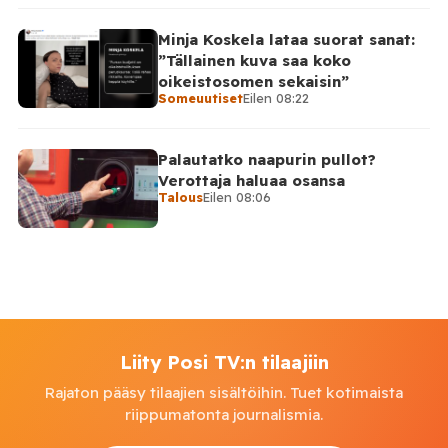
Minja Koskela lataa suorat sanat:
”Tällainen kuva saa koko
oikeistosomen sekaisin”
Someuutiset
Eilen 08:22
Palautatko naapurin pullot?
Verottaja haluaa osansa
Talous
Eilen 08:06
Liity Posi TV:n tilaajiin
Rajaton pääsy tilaajien sisältöihin. Tuet kotimaista
riippumatonta journalismia.