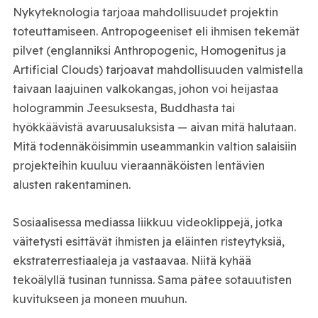
Nykyteknologia tarjoaa mahdollisuudet projektin
toteuttamiseen. Antropogeeniset eli ihmisen tekemät
pilvet (englanniksi Anthropogenic, Homogenitus ja
Artificial Clouds) tarjoavat mahdollisuuden valmistella
taivaan laajuinen valkokangas, johon voi heijastaa
hologrammin Jeesuksesta, Buddhasta tai
hyökkäävistä avaruusaluksista — aivan mitä halutaan.
Mitä todennäköisimmin useammankin valtion salaisiin
projekteihin kuuluu vieraannäköisten lentävien
alusten rakentaminen.
Sosiaalisessa mediassa liikkuu videoklippejä, jotka
väitetysti esittävät ihmisten ja eläinten risteytyksiä,
ekstraterrestiaaleja ja vastaavaa. Niitä kyhää
tekoälyllä tusinan tunnissa. Sama pätee sotauutisten
kuvitukseen ja moneen muuhun.