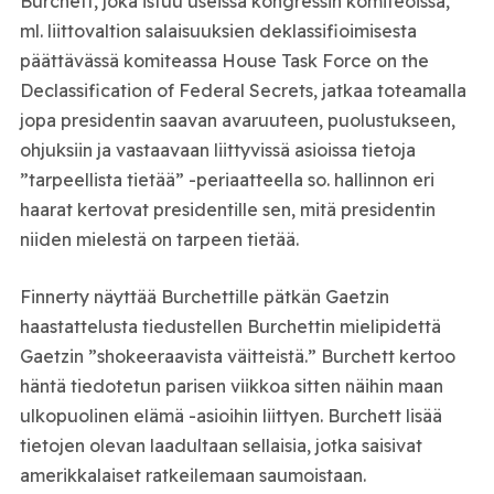
Burchett, joka istuu useissa kongressin komiteoissa,
ml. liittovaltion salaisuuksien deklassifioimisesta
päättävässä komiteassa House Task Force on the
Declassification of Federal Secrets, jatkaa toteamalla
jopa presidentin saavan avaruuteen, puolustukseen,
ohjuksiin ja vastaavaan liittyvissä asioissa tietoja
”tarpeellista tietää” -periaatteella so. hallinnon eri
haarat kertovat presidentille sen, mitä presidentin
niiden mielestä on tarpeen tietää.
Finnerty näyttää Burchettille pätkän Gaetzin
haastattelusta tiedustellen Burchettin mielipidettä
Gaetzin ”shokeeraavista väitteistä.” Burchett kertoo
häntä tiedotetun parisen viikkoa sitten näihin maan
ulkopuolinen elämä -asioihin liittyen. Burchett lisää
tietojen olevan laadultaan sellaisia, jotka saisivat
amerikkalaiset ratkeilemaan saumoistaan.