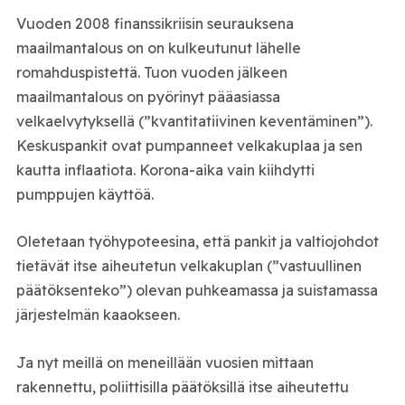
Vuoden 2008 finanssikriisin seurauksena
maailmantalous on on kulkeutunut lähelle
romahduspistettä. Tuon vuoden jälkeen
maailmantalous on pyörinyt pääasiassa
velkaelvytyksellä (”kvantitatiivinen keventäminen”).
Keskuspankit ovat pumpanneet velkakuplaa ja sen
kautta inflaatiota. Korona-aika vain kiihdytti
pumppujen käyttöä.
Oletetaan työhypoteesina, että pankit ja valtiojohdot
tietävät itse aiheutetun velkakuplan (”vastuullinen
päätöksenteko”) olevan puhkeamassa ja suistamassa
järjestelmän kaaokseen.
Ja nyt meillä on meneillään vuosien mittaan
rakennettu, poliittisilla päätöksillä itse aiheutettu