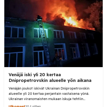
TV:lle tarkempia tietoja Suomen ensimmäisestä
afrikkalaisen sikaruton tapauksesta sekä
eläintautitietojen vaihdosta […]
Venäjä iski yli 20 kertaa
Dnipropetrovskin alueelle yön aikana
Venäjän joukot iskivät Ukrainan Dnipropetrovskin
alueelle yli 20 kertaa perjantain vastaisena yönä.
Ukrainan viranomaisten mukaan iskuja tehtiin
drooneilla ja tykistöllä viidelle eri alueelle.
Ulkomaat
20 t sitten