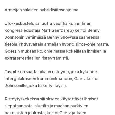
Armeijan salainen hybridisiitosohjelma
Ufo-keskustelu sai uutta vauhtia kun entinen
kongressiedustaja Matt Gaetz (rep) kertoi Benny
Johnsonin vetämässä Benny Show’ssa saaneensa
tietoja Yhdysvaltain armeijan hybridisiitos-ohjelmasta.
Goetzin mukaan ko. ohjelmassa kokeillaan ihmisen ja
extraterrestiaalien risteyttämistä.
Tavoite on saada aikaan risteymä, joka kykenee
intergalaktiseen kommunikaatioon, Gaetz kertoi
Johnsonille, joka häkeltyi täysin.
Risteytyskokeissa siitokseen käytettävät ihmiset
siepataan sota-alueilta ja maahan pyrkivien
pakolaisten joukosta, kertoi Gaetz jatkaen