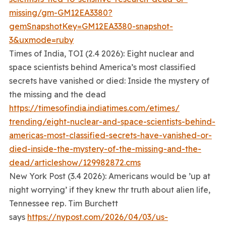
missing/gm-GM12EA3380?
gemSnapshotKey=GM12EA3380-
snapshot-
3&uxmode=ruby
Times of India, TOI (2.4 2026): Eight nuclear and
space scientists behind America’s most classified
secrets have vanished or died: Inside the mystery of
the missing and the dead
https://timesofindia.
indiatimes.com/etimes/
trending/eight-nuclear-and-
space-scientists-behind-
americas-most-classified-
secrets-have-vanished-or-
died-
inside-the-mystery-of-the-
missing-and-the-
dead/
articleshow/129982872.cms
New York Post (3.4 2026): Americans would be ’up at
night worrying’ if they knew thr truth about alien life,
Tennessee rep. Tim Burchett
says
https://nypost.com/2026/
04/03/us-