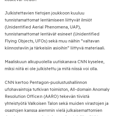
Julkistettavien tietojen joukkoon kuuluu
tunnistamattomat lentämiseen liittyvät ilmiöt
(Unidentified Aerial Phenomena, UAP),
tunnistamattomat lentävät esineet (Unidentified
Flying Objects, UFOs) sekä muu näihin ”valtavan
kiinnostaviin ja tärkeisiin asioihin” liittyvä materiaali.
Maaliskuun alkupuolella uutiskanava CNN kyselee,
miksi niitä ei ole julkistettu ja mitä niissä voi olla.
CNN kertoo Pentagon-puolustushallinnon
ufohavaintoja tutkivan toimiston, All-domain Anomaly
Resolution Office:n (AARO) tekevän tiivistä
yhteistyötä Valkoisen Talon sekä muiden virastojen ja
osastojen kanssa aiemmin vielä julkaisemattomien