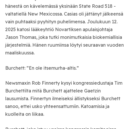
hänestä on kävelemässä yksinään State Road 518 -
valtatiellä New Mexicossa. Casias oli jättänyt jälkeensä
vain puhtaaksi pyyhityn puhelimensa. Joulukuun 12.
2025 katosi lääkeyhtiö Novartiksen apulaisjohtaja
Jason Thomas, joka tutki monimutkaisia biokemiallisia
järjestelmiä. Hänen ruumiinsa löytyi seuraavan vuoden
maaliskuussa.
Burchett: ”En ole itsemurha-altis.”
Newsmaxin Rob Finnerty kysyi kongressiedustaja Tim
Burchettilta mitä Burchett ajattelee Gaetzin
lausumista. Finnertyn ilmeiseksi ällistykseksi Burchett
sanoo, ettei usko yhteensattumiin. Katoamisia ja
kuolleita on liikaa.