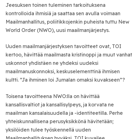
Jeesuksen toinen tuleminen tarkoituksena
kontrolloida ihmisiä ja saattaa sen avulla voimaan
Maailmanhallitus, poliitikkojenkin puheista tuttu New
World Order (NWO), uusi maailmanjärjestys.
Uuden maailmanjärjestyksen tavoitteet ovat, TOI
kertoo, hävittää maailmasta kristinoppi ja muut vanhat
uskonnot yhdistäen ne yhdeksi uudeksi
maailmanuskonnoksi, keskuselementtinä ihmisen
kultti. ”Ja ihminen loi Jumalan omaksi kuvakseen”?
Toisena tavoitteena NWO:lla on hävittää
kansallisvaltiot ja kansallisylpeys, ja korvata ne
maailman kansalaisuudella ja -identiteetilla. Perhe
yhteiskunnallisena perusyksikkönä hävitetään;
yksilöiden tulee työskennellä uuden
Maailmanhallituksen hyväksi, TOI kuvailee.