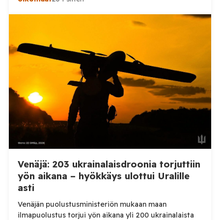
Henkilövahingoilta vältyttiin. Dnipropetrovskin
alueellisen sotilashallinnon johtaja Oleksandr Hanzha
kertoi perjantaiaamuna 7. elokuuta julkaisemassaan
Telegram-päivityksessä, että Venäjän joukot
hyökkäsivät yön aikana yli 20 kertaa viidelle alueelle.
Nikopolin alueella iskuja kohdistui Nikopolin
kaupunkiin sekä […]
Venäjä: 203 ukrainalaisdroonia torjuttiin
yön aikana – hyökkäys ulottui Uralille
asti
Venäjän puolustusministeriön mukaan maan
ilmapuolustus torjui yön aikana yli 200 ukrainalaista