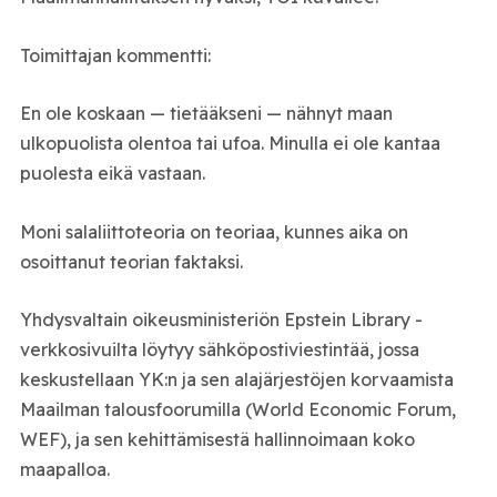
Toimittajan kommentti:
En ole koskaan — tietääkseni — nähnyt maan
ulkopuolista olentoa tai ufoa. Minulla ei ole kantaa
puolesta eikä vastaan.
Moni salaliittoteoria on teoriaa, kunnes aika on
osoittanut teorian faktaksi.
Yhdysvaltain oikeusministeriön Epstein Library -
verkkosivuilta löytyy sähköpostiviestintää, jossa
keskustellaan YK:n ja sen alajärjestöjen korvaamista
Maailman talousfoorumilla (World Economic Forum,
WEF), ja sen kehittämisestä hallinnoimaan koko
maapalloa.