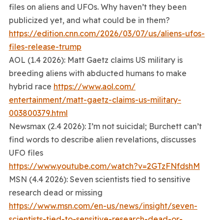
files on aliens and UFOs. Why haven’t they been
publicized yet, and what could be in them?
https://edition.cnn.com/2026/
03/07/us/aliens-ufos-
files-
release-trump
AOL (1.4 2026): Matt Gaetz claims US military is
breeding aliens with abducted humans to make
hybrid race
https://www.aol.com/
entertainment/matt-gaetz-
claims-us-military-
003800379.
html
Newsmax (2.4 2026): I’m not suicidal; Burchett can’t
find words to describe alien revelations, discusses
UFO files
https://www.youtube.com/watch?
v=2GTzFNfdshM
MSN (4.4 2026): Seven scientists tied to sensitive
research dead or missing
https://www.msn.com/en-us/
news/insight/seven-
scientists-
tied-to-sensitive-research-
dead-or-