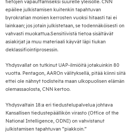
tietojen vapauttamiseksi suurelle yleisölle. CNN
epäilee julkistamisen kuitenkin tapahtuvan
byrokratian monien kerrosten vuoksi hitaasti tai ei
lainkaan; jos jotain julkistetaan, se todennäköisesti on
vahvasti muokattua.Sensitiivistä tietoa sisältävät
asiakirjat ja muu materiaali käyvät läpi tiukan
deklassifiointiprosessin.
Yhdysvallat on tutkinut UAP-ilmiöitä jotakuinkin 80
vuotta. Pentagon, AAROn välityksellä, pitää kiinni siitä
ettei ole nähnyt todisteita maan ulkopuolisen elämän
olemassaolosta, CNN kertoo.
Yhdysvaltain 18:a eri tiedustelupalvelua johtava
Kansallisen tiedustepäällikön virasto (Office of the
National Intelligence, ODNI) on vahvistanut
julkistamisen tapahtuvan ”piakkoin.”