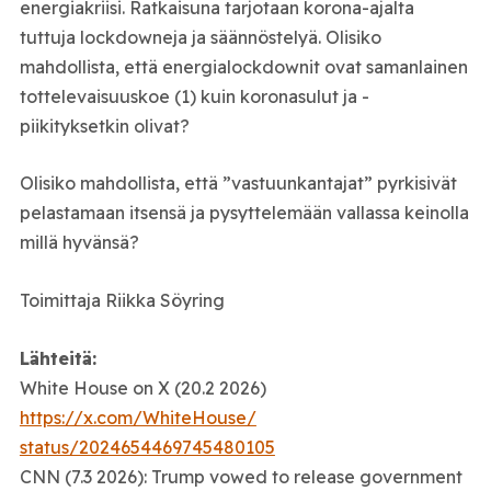
energiakriisi. Ratkaisuna tarjotaan korona-ajalta
tuttuja lockdowneja ja säännöstelyä. Olisiko
mahdollista, että energialockdownit ovat samanlainen
tottelevaisuuskoe (1) kuin koronasulut ja -
piikityksetkin olivat?
Olisiko mahdollista, että ”vastuunkantajat” pyrkisivät
pelastamaan itsensä ja pysyttelemään vallassa keinolla
millä hyvänsä?
Toimittaja Riikka Söyring
Lähteitä:
White House on X (20.2 2026)
https://x.com/WhiteHouse/
status/2024654469745480105
CNN (7.3 2026): Trump vowed to release government