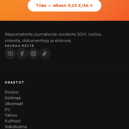
Tilaa — alkaen 8,25 €/kk
Riippumatonta journalismia vuodesta 2019. Uutisia,
videoita, dokumentteja ja elokuvia.
SEURAA MEITÄ
OSASTOT
Etusivu
Kotimaa
Ulkomaat
EU
Talous
Kulttuuri
Näkökulma