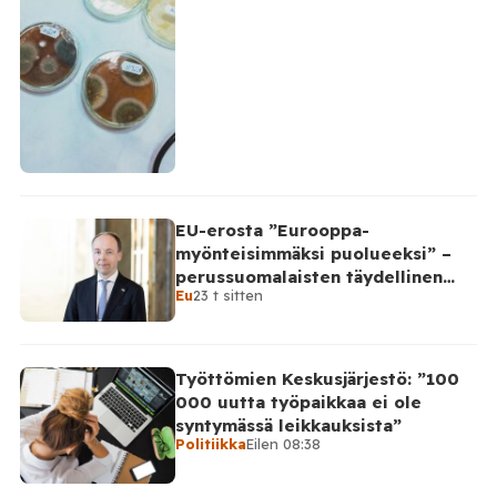
EU-erosta ”Eurooppa-
myönteisimmäksi puolueeksi” –
perussuomalaisten täydellinen
Eu
23 t sitten
takinkääntö
Työttömien Keskusjärjestö: ”100
000 uutta työpaikkaa ei ole
syntymässä leikkauksista”
Politiikka
Eilen 08:38