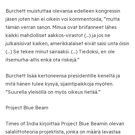
Burchett muistuttaa olevansa edelleen kongressin
jäsen joten hän ei oikein voi kommentoida, ”mutta
tämän verran sanon. Minua ovat briifanneet lähes
kaikki mahdolliset aakkos-virastot (…) ja jos ne
julkaisisivat kaiken, amerikkalaiset eivät saisi unta öisin
(…) Se tekee minut sairaaksi. (…) Tiedoksi, en ole
itsemurha-altis enkä ota riskejä.”
Burchett lisää kertoneensa presidentille keneltä ja
mitä hänen tulee kysyä, sijaintipaikkoja myöten.
”Suurella yleisöllä on myös oikeus tietää.”
Project Blue Beam
Times of India kirjoittaa Project Blue Beamin olevan
salaliittoteoria projektista, jonka on määrä lavastaa