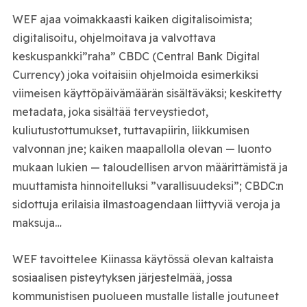
WEF ajaa voimakkaasti kaiken digitalisoimista;
digitalisoitu, ohjelmoitava ja valvottava
keskuspankki”raha” CBDC (Central Bank Digital
Currency) joka voitaisiin ohjelmoida esimerkiksi
viimeisen käyttöpäivämäärän sisältäväksi; keskitetty
metadata, joka sisältää terveystiedot,
kuliutustottumukset, tuttavapiirin, liikkumisen
valvonnan jne; kaiken maapallolla olevan — luonto
mukaan lukien — taloudellisen arvon määrittämistä ja
muuttamista hinnoitelluksi ”varallisuudeksi”; CBDC:n
sidottuja erilaisia ilmastoagendaan liittyviä veroja ja
maksuja…
WEF tavoittelee Kiinassa käytössä olevan kaltaista
sosiaalisen pisteytyksen järjestelmää, jossa
kommunistisen puolueen mustalle listalle joutuneet