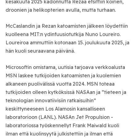
kesäkuuta 2025 kadonnutta Rezaa etsittiin koirien,
droonien ja helikopterien avulla, mutta turhaan.
McCaslandin ja Rezan katoamisten jälkeen löydettiin
kuolleena MIT:n ydinfuusiotutkija Nuno Loureiro.
Loureiroa ammuttiin kotonaan 15. joulukuuta 2025, ja
hän kuoli seuraavana päivänä.
Microsoftin omistama, uutisia tarjoava verkkoalusta
MSN laskee tutkijoiden katoamisten ja kuolemien
alkaneen puolivälissä vuotta 2024. MSN toteaa
tutkijoiden olleen kytköksissä NASAan ja ”tieteen ja
teknologian innovatiivisiin ratkaisuihin”
keskittyneeseen Los Alamosin kansalliseen
laboratorioon (LANL). NASAn Jet Propulsion -
laboratoriossa työskennellyt Frank Maiwald kuoli
ilman että kuolinsyytä julkistettiin ja ilman että