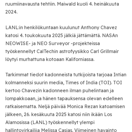
ruumiinavausta tehtiin. Maiwald kuoli 4. heinäkuuta
2024.
LANL:in henkilökuntaan kuulunut Anthony Chavez
katosi 4. toukokuuta 2025 jälkiä jättämättä. NASAn
NEOWISE- ja NEO Surveyor -projekteissa
työskennellyt CalTechin astrofyysikko Carl Grillmair
löytyi murhattuna kotoaan Kaliforniassa.
Tarkimmat tiedot kadonneista tutkijoista tarjoaa Intian
kolmanneksi suurin media, Times of India (TOI). TOI
kertoo Chavezin kadonneen ilman puhelintaan ja
lompakkoaan, ja hänen tapauksensa olevan edelleen
ratkaisematta. Neljä päivää Monica Rezan katoamisen
jälkeen, 26. kesäkuuta 2025 katosi niin ikään Los
Alamosissa (LANL) työskennellyt ylempi
hallintovirkailija Melissa Casias. Viimeinen havainto