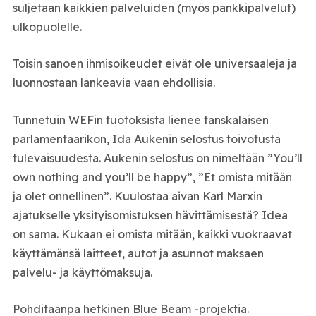
suljetaan kaikkien palveluiden (myös pankkipalvelut)
ulkopuolelle.
Toisin sanoen ihmisoikeudet eivät ole universaaleja ja
luonnostaan lankeavia vaan ehdollisia.
Tunnetuin WEFin tuotoksista lienee tanskalaisen
parlamentaarikon, Ida Aukenin selostus toivotusta
tulevaisuudesta. Aukenin selostus on nimeltään ”You’ll
own nothing and you’ll be happy”, ”Et omista mitään
ja olet onnellinen”. Kuulostaa aivan Karl Marxin
ajatukselle yksityisomistuksen hävittämisestä? Idea
on sama. Kukaan ei omista mitään, kaikki vuokraavat
käyttämänsä laitteet, autot ja asunnot maksaen
palvelu- ja käyttömaksuja.
Pohditaanpa hetkinen Blue Beam -projektia.