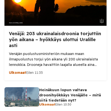
Venäjä: 203 ukrainalaisdroonia torjuttiin
yön aikana – hyökkäys ulottui Uralille
asti
Venäjän puolustusministeriön mukaan maan
ilmapuolustus torjui yön aikana yli 200 ukrainalaista
lennokkia. Drooneja havaittiin laajalla alueella aina
Uralille asti. Venäjän puolustusministeriön virallisen
Ulkomaat
Eilen 11:35
ilmoituksen mukaan ilmapuolustus sieppasi ja tuhosi
yhteensä 203 ukrainalaista kiinteäsiipistä
miehittämätöntä ilma-alusta torstai-illan 6. elokuuta
Heinäkuun lopun valtava
ja perjantaiaamun 7. elokuuta välisenä aikana.
droonihyökkäys Venäjälle – mitä
Ministeriön ilmoitus koskee aikaväliä kello 20–08
siitä tiedetään nyt?
Moskovan aikaa. Ministeriön mukaan drooneja
Ulkomaat
Eilen 10:30
torjuttiin […]