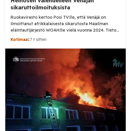
Heinosen valehdelleen Venäjän
sikaruttoilmoituksista
Ruokavirasto kertoo Posi TV:lle, että Venäjä on
ilmoittanut afrikkalaisesta sikarutosta Maailman
eläintautijärjestö WOAH:lle vielä vuonna 2024. Tieto
haastaa kokoomuksen kansanedustaja Timo Heinosen
Kotimaa
17 t sitten
(kok.) esittämän väitteen Venäjän
sikaruttoilmoituksista. Suomi on puolestaan
ilmoittanut tuoreesta Virolahden tapauksesta sekä
WOAH:n kautta että suoraan Venäjän
eläinlääkintäviranomaisille. Ruokavirasto kertoi Posi
TV:lle tarkempia tietoja Suomen ensimmäisestä
afrikkalaisen sikaruton tapauksesta sekä
eläintautitietojen vaihdosta […]