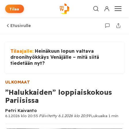
Tilaa
Etusivulle
Tilaajalle:
Heinäkuun lopun valtava
droonihyökkäys Venäjälle – mitä siitä
tiedetään nyt?
ULKOMAAT
”Halukkaiden” loppiaiskokous
Pariisissa
Petri Kaivanto
6.1.2026 klo 20:55
·
Päivitetty 6.1.2026 klo 20:59
·
Lukuaika 1 min