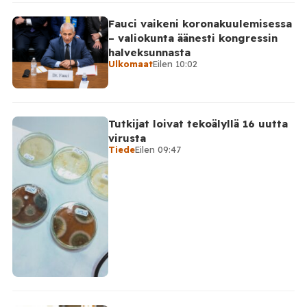
Fauci vaikeni koronakuulemisessa
– valiokunta äänesti kongressin
halveksunnasta
Ulkomaat
Eilen 10:02
Tutkijat loivat tekoälyllä 16 uutta
virusta
Tiede
Eilen 09:47