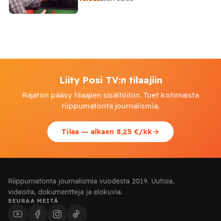
Liity Posi TV:n tilaajiin
Rajaton pääsy tilaajien sisältöihin. Tuet kotimaista
riippumatonta journalismia.
Tilaa — alkaen 8,25 €/kk
Riippumatonta journalismia vuodesta 2019. Uutisia,
videoita, dokumentteja ja elokuvia.
SEURAA MEITÄ