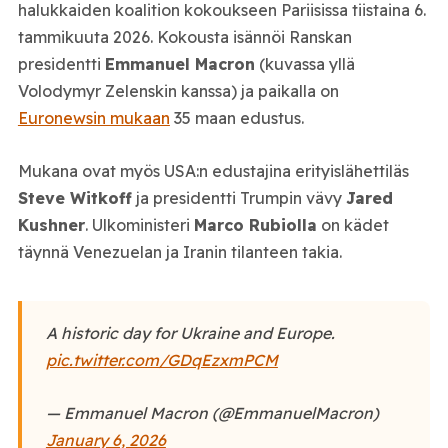
halukkaiden koalition kokoukseen Pariisissa tiistaina 6.
tammikuuta 2026. Kokousta isännöi Ranskan
presidentti
Emmanuel Macron
(kuvassa yllä
Volodymyr Zelenskin kanssa) ja paikalla on
Euronewsin mukaan
35 maan edustus.
Mukana ovat myös USA:n edustajina erityislähettiläs
Steve Witkoff
ja presidentti Trumpin vävy
Jared
Kushner
. Ulkoministeri
Marco Rubiolla
on kädet
täynnä Venezuelan ja Iranin tilanteen takia.
A historic day for Ukraine and Europe.
pic.twitter.com/GDqEzxmPCM
— Emmanuel Macron (@EmmanuelMacron)
January 6, 2026