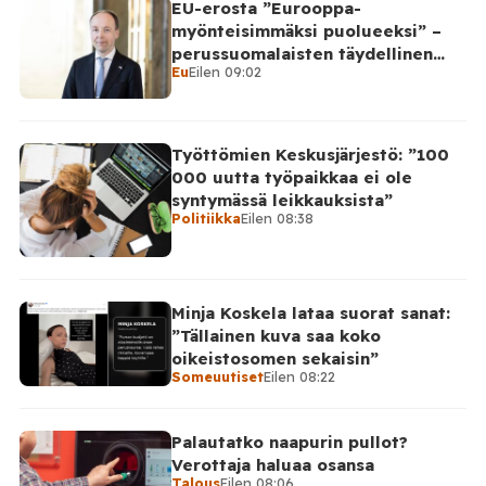
EU-erosta ”Eurooppa-
myönteisimmäksi puolueeksi” –
perussuomalaisten täydellinen
Eu
Eilen 09:02
takinkääntö
Työttömien Keskusjärjestö: ”100
000 uutta työpaikkaa ei ole
syntymässä leikkauksista”
Politiikka
Eilen 08:38
Minja Koskela lataa suorat sanat:
”Tällainen kuva saa koko
oikeistosomen sekaisin”
Someuutiset
Eilen 08:22
Palautatko naapurin pullot?
Verottaja haluaa osansa
Talous
Eilen 08:06