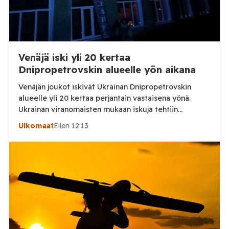
Venäjä iski yli 20 kertaa
Dnipropetrovskin alueelle yön aikana
Venäjän joukot iskivät Ukrainan Dnipropetrovskin
alueelle yli 20 kertaa perjantain vastaisena yönä.
Ukrainan viranomaisten mukaan iskuja tehtiin
drooneilla ja tykistöllä viidelle eri alueelle.
Ulkomaat
Eilen 12:13
Henkilövahingoilta vältyttiin. Dnipropetrovskin
alueellisen sotilashallinnon johtaja Oleksandr Hanzha
kertoi perjantaiaamuna 7. elokuuta julkaisemassaan
Telegram-päivityksessä, että Venäjän joukot
hyökkäsivät yön aikana yli 20 kertaa viidelle alueelle.
Nikopolin alueella iskuja kohdistui Nikopolin
kaupunkiin sekä […]