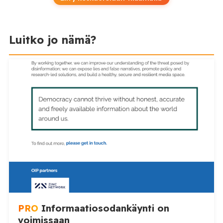
Luitko jo nämä?
PRO
Informaatiosodankäynti on
voimissaan