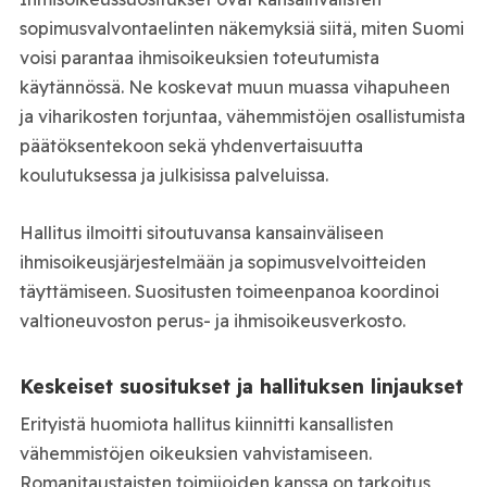
sopimusvalvontaelinten näkemyksiä siitä, miten Suomi
voisi parantaa ihmisoikeuksien toteutumista
käytännössä. Ne koskevat muun muassa vihapuheen
ja viharikosten torjuntaa, vähemmistöjen osallistumista
päätöksentekoon sekä yhdenvertaisuutta
koulutuksessa ja julkisissa palveluissa.
Hallitus ilmoitti sitoutuvansa kansainväliseen
ihmisoikeusjärjestelmään ja sopimusvelvoitteiden
täyttämiseen. Suositusten toimeenpanoa koordinoi
valtioneuvoston perus- ja ihmisoikeusverkosto.
Keskeiset suositukset ja hallituksen linjaukset
Erityistä huomiota hallitus kiinnitti kansallisten
vähemmistöjen oikeuksien vahvistamiseen.
Romanitaustaisten toimijoiden kanssa on tarkoitus