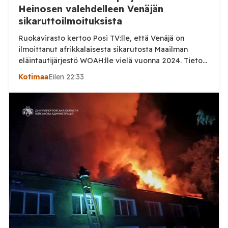
Heinosen valehdelleen Venäjän
sikaruttoilmoituksista
Ruokavirasto kertoo Posi TV:lle, että Venäjä on
ilmoittanut afrikkalaisesta sikarutosta Maailman
eläintautijärjestö WOAH:lle vielä vuonna 2024. Tieto
haastaa kokoomuksen kansanedustaja Timo Heinosen
Kotimaa
Eilen 22:33
(kok.) esittämän väitteen Venäjän
sikaruttoilmoituksista. Suomi on puolestaan
ilmoittanut tuoreesta Virolahden tapauksesta sekä
WOAH:n kautta että suoraan Venäjän
eläinlääkintäviranomaisille. Ruokavirasto kertoi Posi
TV:lle tarkempia tietoja Suomen ensimmäisestä
afrikkalaisen sikaruton tapauksesta sekä
eläintautitietojen vaihdosta […]