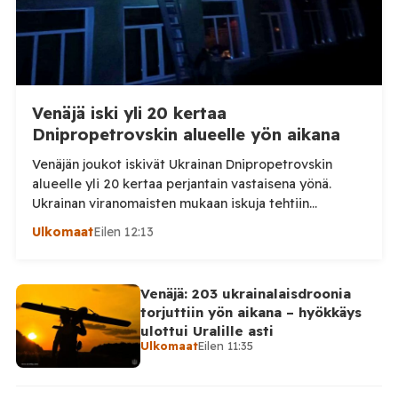
Venäjä iski yli 20 kertaa
Dnipropetrovskin alueelle yön aikana
Venäjän joukot iskivät Ukrainan Dnipropetrovskin
alueelle yli 20 kertaa perjantain vastaisena yönä.
Ukrainan viranomaisten mukaan iskuja tehtiin
drooneilla ja tykistöllä viidelle eri alueelle.
Ulkomaat
Eilen 12:13
Henkilövahingoilta vältyttiin. Dnipropetrovskin
alueellisen sotilashallinnon johtaja Oleksandr Hanzha
kertoi perjantaiaamuna 7. elokuuta julkaisemassaan
Venäjä: 203 ukrainalaisdroonia
Telegram-päivityksessä, että Venäjän joukot
torjuttiin yön aikana – hyökkäys
hyökkäsivät yön aikana yli 20 kertaa viidelle alueelle.
ulottui Uralille asti
Nikopolin alueella iskuja kohdistui Nikopolin
Ulkomaat
Eilen 11:35
kaupunkiin sekä […]