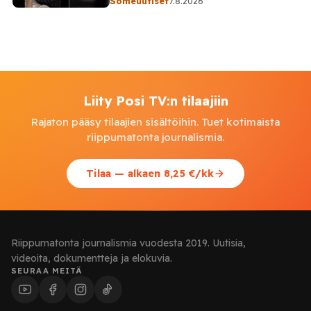
Someuutiset
7.8.2026
Liity Posi TV:n tilaajiin
Rajaton pääsy tilaajien sisältöihin. Tuet kotimaista
riippumatonta journalismia.
Tilaa — alkaen 8,25 €/kk
Riippumatonta journalismia vuodesta 2019. Uutisia,
videoita, dokumentteja ja elokuvia.
SEURAA MEITÄ