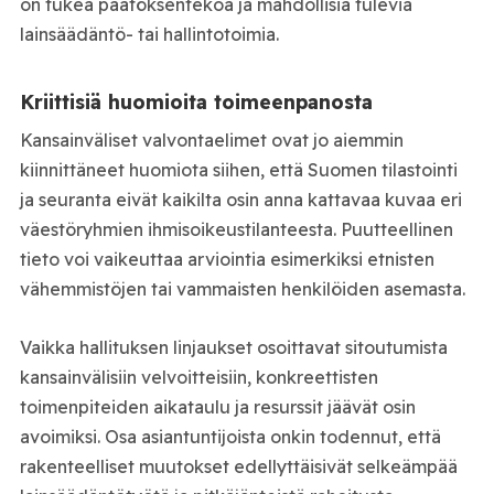
on tukea päätöksentekoa ja mahdollisia tulevia
lainsäädäntö- tai hallintotoimia.
Kriittisiä huomioita toimeenpanosta
Kansainväliset valvontaelimet ovat jo aiemmin
kiinnittäneet huomiota siihen, että Suomen tilastointi
ja seuranta eivät kaikilta osin anna kattavaa kuvaa eri
väestöryhmien ihmisoikeustilanteesta. Puutteellinen
tieto voi vaikeuttaa arviointia esimerkiksi etnisten
vähemmistöjen tai vammaisten henkilöiden asemasta.
Vaikka hallituksen linjaukset osoittavat sitoutumista
kansainvälisiin velvoitteisiin, konkreettisten
toimenpiteiden aikataulu ja resurssit jäävät osin
avoimiksi. Osa asiantuntijoista onkin todennut, että
rakenteelliset muutokset edellyttäisivät selkeämpää