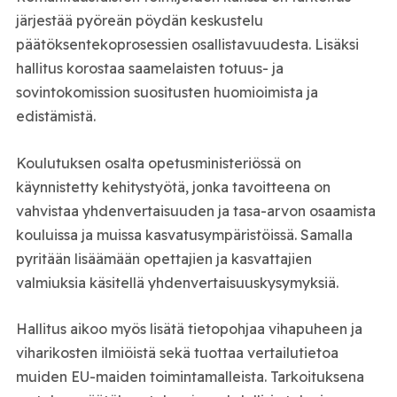
järjestää pyöreän pöydän keskustelu
päätöksentekoprosessien osallistavuudesta. Lisäksi
hallitus korostaa saamelaisten totuus- ja
sovintokomission suositusten huomioimista ja
edistämistä.
Koulutuksen osalta opetusministeriössä on
käynnistetty kehitystyötä, jonka tavoitteena on
vahvistaa yhdenvertaisuuden ja tasa-arvon osaamista
kouluissa ja muissa kasvatusympäristöissä. Samalla
pyritään lisäämään opettajien ja kasvattajien
valmiuksia käsitellä yhdenvertaisuuskysymyksiä.
Hallitus aikoo myös lisätä tietopohjaa vihapuheen ja
viharikosten ilmiöistä sekä tuottaa vertailutietoa
muiden EU-maiden toimintamalleista. Tarkoituksena