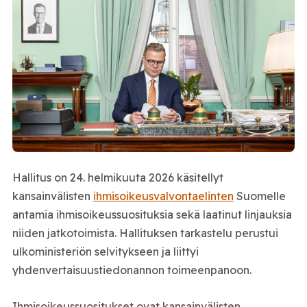
Hallitus on 24. helmikuuta 2026 käsitellyt
kansainvälisten
ihmisoikeusvalvontaelinten
Suomelle
antamia ihmisoikeussuosituksia sekä laatinut linjauksia
niiden jatkotoimista. Hallituksen tarkastelu perustui
ulkoministeriön selvitykseen ja liittyi
yhdenvertaisuustiedonannon toimeenpanoon.
Ihmisoikeussuositukset ovat kansainvälisten