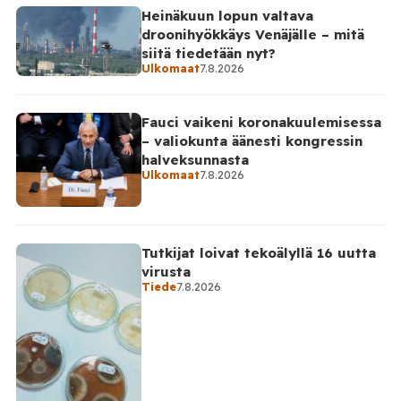
Heinäkuun lopun valtava
droonihyökkäys Venäjälle – mitä
siitä tiedetään nyt?
Ulkomaat
7.8.2026
Fauci vaikeni koronakuulemisessa
– valiokunta äänesti kongressin
halveksunnasta
Ulkomaat
7.8.2026
Tutkijat loivat tekoälyllä 16 uutta
virusta
Tiede
7.8.2026