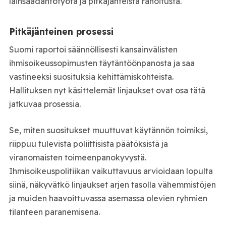
lainsäädäntötyötä ja pitkäjänteistä rahoitusta.
Pitkäjänteinen prosessi
Suomi raportoi säännöllisesti kansainvälisten
ihmisoikeussopimusten täytäntöönpanosta ja saa
vastineeksi suosituksia kehittämiskohteista.
Hallituksen nyt käsittelemät linjaukset ovat osa tätä
jatkuvaa prosessia.
Se, miten suositukset muuttuvat käytännön toimiksi,
riippuu tulevista poliittisista päätöksistä ja
viranomaisten toimeenpanokyvystä.
Ihmisoikeuspolitiikan vaikuttavuus arvioidaan lopulta
siinä, näkyvätkö linjaukset arjen tasolla vähemmistöjen
ja muiden haavoittuvassa asemassa olevien ryhmien
tilanteen paranemisena.