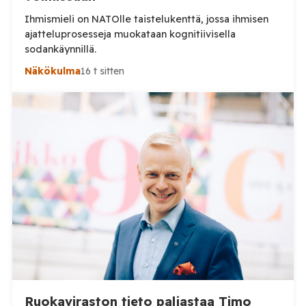
Ihmismieli on NATOlle taistelukenttä, jossa ihmisen
ajatteluprosesseja muokataan kognitiivisella
sodankäynnillä.
Näkökulma
16 t sitten
Ruokaviraston tieto paljastaa Timo