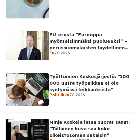
EU-erosta ”Eurooppa-
myönteisimmäksi puolueeksi” –
perussuomalaisten täydellinen
Eu
7.8.2026
takinkääntö
Työttömien Keskusjärjestö: ”100
000 uutta työpaikkaa ei ole
syntymässä leikkauksista”
Politiikka
7.8.2026
Minja Koskela lataa suorat sanat:
”Tällainen kuva saa koko
oikeistosomen sekaisin”