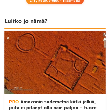
Liity keskusteluun tilaamalla
Luitko jo nämä?
PRO
Amazonin sademetsä kätki jälkiä,
joita ei pitänyt olla näin paljon – tuore