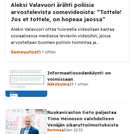
Aleksi Valavuori ärähti poliisia
arvostelevista somevideoista: ”Tottele!
Jos et tottele, on hopeaa jaossa”
Aleksi Valavuori ottaa tuoreella videollaan kantaa
sosiaalisessa mediassa leviäviin videoihin, joissa
arvostellaan Suomen poliisin toimintaa ja
voimankäyttöä. Valavuoren mukaan videot ovat usein
Someuutiset
5 t sitten
irrotettuja asiayhteydestään ja niiden seurauksena
luottamus poliisiin rapautuu. Aleksi Valavuori nostaa
videollaan esiin ilmiön, jonka hän kertoo yleistyneen
Informaatiosodankäynti on
sosiaalisessa mediassa: videot poliisin toiminnasta ja
voimissaan
erityisesti tilanteista, joissa poliisin voimankäyttöä
Näkökulma
23 t sitten
arvostellaan. Tilaa Posi TV […]
Ruokaviraston tieto paljastaa
Timo Heinosen valehdelleen
Venäjän sikaruttoilmoituksista
Kotimaa
Eilen 22:33