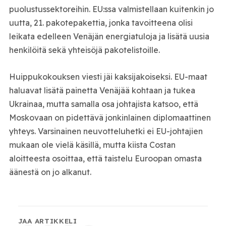
puolustussektoreihin. EU:ssa valmistellaan kuitenkin jo
uutta, 21. pakotepakettia, jonka tavoitteena olisi
leikata edelleen Venäjän energiatuloja ja lisätä uusia
henkilöitä sekä yhteisöjä pakotelistoille.
Huippukokouksen viesti jäi kaksijakoiseksi. EU-maat
haluavat lisätä painetta Venäjää kohtaan ja tukea
Ukrainaa, mutta samalla osa johtajista katsoo, että
Moskovaan on pidettävä jonkinlainen diplomaattinen
yhteys. Varsinainen neuvotteluhetki ei EU-johtajien
mukaan ole vielä käsillä, mutta kiista Costan
aloitteesta osoittaa, että taistelu Euroopan omasta
äänestä on jo alkanut.
JAA ARTIKKELI