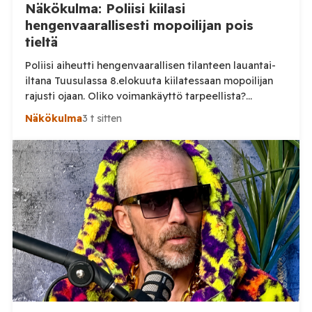
Näkökulma: Poliisi kiilasi
hengenvaarallisesti mopoilijan pois
tieltä
Poliisi aiheutti hengenvaarallisen tilanteen lauantai-
iltana Tuusulassa 8.elokuuta kiilatessaan mopoilijan
rajusti ojaan. Oliko voimankäyttö tarpeellista?
Tuusulassa järjestetyssä mopomiitissä nuori kuljettaja
Näkökulma
3 t sitten
noin 15 vuotias lähti lauantai-iltana ajamaan poliisia
karkuun. On vielä epäselvää mikä aiheutti karkuun
lähtemisen, mutta selkeästi poliisin voimankäyttö oli
ylimitoitettua joka vaaransi nuoren kuljettajan
hengen. Sosiaalisessa mediassa levinneellä videolla
poliisi ajaa nuoren mopoilijan vierelle ja […]