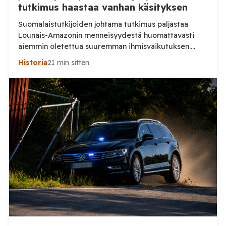
tutkimus haastaa vanhan käsityksen
Suomalaistutkijoiden johtama tutkimus paljastaa
Lounais-Amazonin menneisyydestä huomattavasti
aiemmin oletettua suuremman ihmisvaikutuksen.
Sademetsän läpi näkevä laserkeilaus toi päivänvaloon
Historia
21 min sitten
jälkiä yhteiskunnasta, jonka todellinen mittakaava on
vasta nyt alkanut hahmottua. Amazonin sademetsä on
pitkään nähty ympäristönä, jossa ennen
eurooppalaisten saapumista eli suhteellisen harva
ihmisväestö hajallaan pienissä yhteisöissä. Uusi
Nature-tiedelehdessä julkaistu tutkimus antaa tästä
huomattavasti toisenlaisen kuvan. Helsingin ja […]