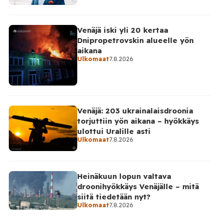
Venäjä iski yli 20 kertaa
Dnipropetrovskin alueelle yön
aikana
Ulkomaat
7.8.2026
Venäjä: 203 ukrainalaisdroonia
torjuttiin yön aikana – hyökkäys
ulottui Uralille asti
Ulkomaat
7.8.2026
Heinäkuun lopun valtava
droonihyökkäys Venäjälle – mitä
siitä tiedetään nyt?
Ulkomaat
7.8.2026