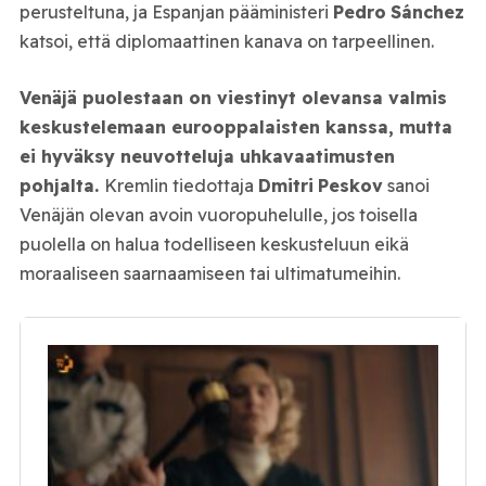
perusteltuna, ja Espanjan pääministeri
Pedro
Sánchez
katsoi, että diplomaattinen kanava on tarpeellinen.
Venäjä puolestaan on viestinyt olevansa valmis
keskustelemaan eurooppalaisten kanssa, mutta
ei hyväksy neuvotteluja uhkavaatimusten
pohjalta.
Kremlin tiedottaja
Dmitri
Peskov
sanoi
Venäjän olevan avoin vuoropuhelulle, jos toisella
puolella on halua todelliseen keskusteluun eikä
moraaliseen saarnaamiseen tai ultimatumeihin.