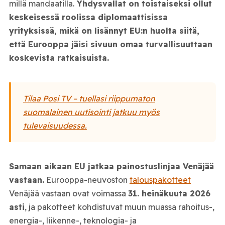
millä mandaatilla.
Yhdysvallat on toistaiseksi ollut
keskeisessä roolissa diplomaattisissa
yrityksissä, mikä on lisännyt EU:n huolta siitä,
että Eurooppa jäisi sivuun omaa turvallisuuttaan
koskevista ratkaisuista.
Tilaa Posi TV – tuellasi riippumaton
suomalainen uutisointi jatkuu myös
tulevaisuudessa.
Samaan aikaan EU jatkaa painostuslinjaa Venäjää
vastaan.
Eurooppa-neuvoston
talouspakotteet
Venäjää vastaan ovat voimassa
31. heinäkuuta 2026
asti
, ja pakotteet kohdistuvat muun muassa rahoitus-,
energia-, liikenne-, teknologia- ja