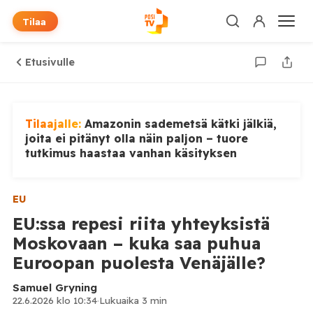
Tilaa
Etusivulle
Tilaajalle:
Amazonin sademetsä kätki jälkiä,
joita ei pitänyt olla näin paljon – tuore
tutkimus haastaa vanhan käsityksen
EU
EU:ssa repesi riita yhteyksistä
Moskovaan – kuka saa puhua
Euroopan puolesta Venäjälle?
Samuel Gryning
22.6.2026 klo 10:34
·
Lukuaika 3 min