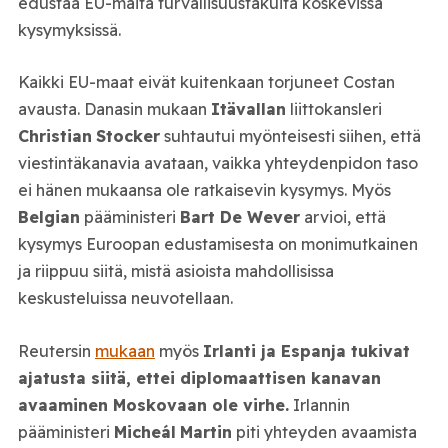
edustaa EU-maita turvallisuustakuita koskevissa
kysymyksissä.
Kaikki EU-maat eivät kuitenkaan torjuneet Costan
avausta. Danasin mukaan
Itävallan
liittokansleri
Christian
Stocker
suhtautui myönteisesti siihen, että
viestintäkanavia avataan, vaikka yhteydenpidon taso
ei hänen mukaansa ole ratkaisevin kysymys. Myös
Belgian
pääministeri
Bart De Wever
arvioi, että
kysymys Euroopan edustamisesta on monimutkainen
ja riippuu siitä, mistä asioista mahdollisissa
keskusteluissa neuvotellaan.
Reutersin
mukaan
myös
Irlanti ja Espanja tukivat
ajatusta siitä, ettei diplomaattisen kanavan
avaaminen Moskovaan ole virhe.
Irlannin
pääministeri
Micheál
Martin
piti yhteyden avaamista