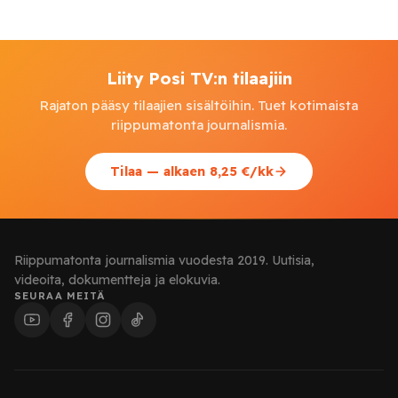
Liity Posi TV:n tilaajiin
Rajaton pääsy tilaajien sisältöihin. Tuet kotimaista
riippumatonta journalismia.
Tilaa — alkaen 8,25 €/kk
Riippumatonta journalismia vuodesta 2019. Uutisia,
videoita, dokumentteja ja elokuvia.
SEURAA MEITÄ