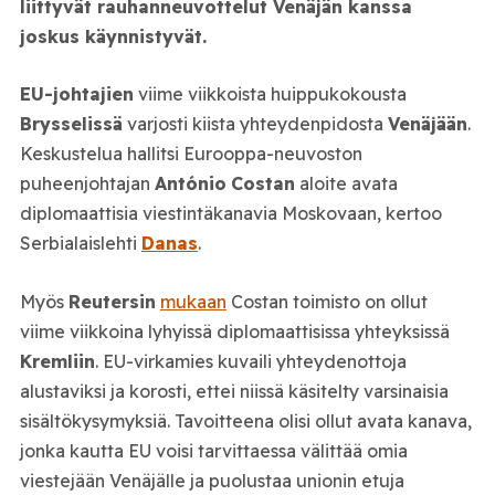
liittyvät rauhanneuvottelut Venäjän kanssa
joskus käynnistyvät.
EU-johtajien
viime viikkoista huippukokousta
Brysselissä
varjosti kiista yhteydenpidosta
Venäjään
.
Keskustelua hallitsi Eurooppa-neuvoston
puheenjohtajan
António
Costan
aloite avata
diplomaattisia viestintäkanavia Moskovaan, kertoo
Serbialaislehti
Danas
.
Myös
Reutersin
mukaan
Costan toimisto on ollut
viime viikkoina lyhyissä diplomaattisissa yhteyksissä
Kremliin
. EU-virkamies kuvaili yhteydenottoja
alustaviksi ja korosti, ettei niissä käsitelty varsinaisia
sisältökysymyksiä. Tavoitteena olisi ollut avata kanava,
jonka kautta EU voisi tarvittaessa välittää omia
viestejään Venäjälle ja puolustaa unionin etuja