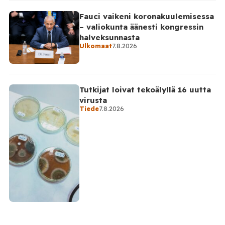
Fauci vaikeni koronakuulemisessa
– valiokunta äänesti kongressin
halveksunnasta
Ulkomaat
7.8.2026
Tutkijat loivat tekoälyllä 16 uutta
virusta
Tiede
7.8.2026