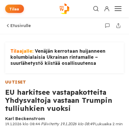
Tilaa
Etusivulle
Tilaajalle:
Venäjän kerrotaan huijanneen
kolumbialaisia Ukrainan rintamalle –
suurlähetystö kiistää osallisuutensa
UUTISET
EU harkitsee vastapakotteita
Yhdysvaltoja vastaan Trumpin
tulliuhkien vuoksi
Karl Beckenstrom
19.1.2026 klo 08:44
·
Päivitetty 19.1.2026 klo 08:49
·
Lukuaika 2 min