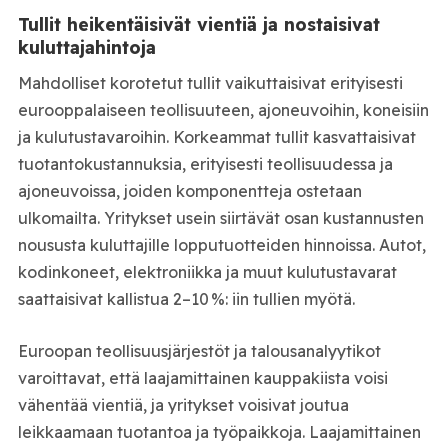
Tullit heikentäisivät vientiä ja nostaisivat
kuluttajahintoja
Mahdolliset korotetut tullit vaikuttaisivat erityisesti
eurooppalaiseen teollisuuteen, ajoneuvoihin, koneisiin
ja kulutustavaroihin. Korkeammat tullit kasvattaisivat
tuotantokustannuksia, erityisesti teollisuudessa ja
ajoneuvoissa, joiden komponentteja ostetaan
ulkomailta. Yritykset usein siirtävät osan kustannusten
noususta kuluttajille lopputuotteiden hinnoissa. Autot,
kodinkoneet, elektroniikka ja muut kulutustavarat
saattaisivat kallistua 2–10 %: iin tullien myötä.
Euroopan teollisuusjärjestöt ja talousanalyytikot
varoittavat, että laajamittainen kauppakiista voisi
vähentää vientiä, ja yritykset voisivat joutua
leikkaamaan tuotantoa ja työpaikkoja. Laajamittainen