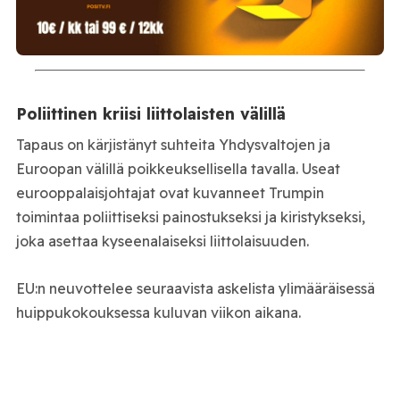
Poliittinen kriisi liittolaisten välillä
Tapaus on kärjistänyt suhteita Yhdysvaltojen ja
Euroopan välillä poikkeuksellisella tavalla. Useat
eurooppalaisjohtajat ovat kuvanneet Trumpin
toimintaa poliittiseksi painostukseksi ja kiristykseksi,
joka asettaa kyseenalaiseksi liittolaisuuden.
EU:n neuvottelee seuraavista askelista ylimääräisessä
huippukokouksessa kuluvan viikon aikana.