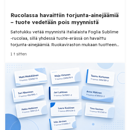
Rucolassa havaittiin torjunta-ainejäämiä
– tuote vedetään pois myynnistä
Satotukku vetää myynnistä italialaista Foglia Sublime
-rucolaa, sillä yhdessä tuote-erässä on havaittu
torjunta-ainejäämiä. Ruokaviraston mukaan tuotteen
turvallisuudesta lapsille ei voida varmistua.
1 t sitten
Satotukku Oy vetää myynnistä italialaisen Foglia
Sublime -tuotemerkin valmiiksi pakattua rucolaa.
Takaisinveto koskee 100 gramman pakkauksia, joiden
erätunnus on L:204. Tuote-erässä on todettu
asetamipridi-nimisen torjunta-aineen jäämiä.
Ruokaviraston mukaan tuotteen turvallisuudesta
lapsille ei voida varmistua, […]