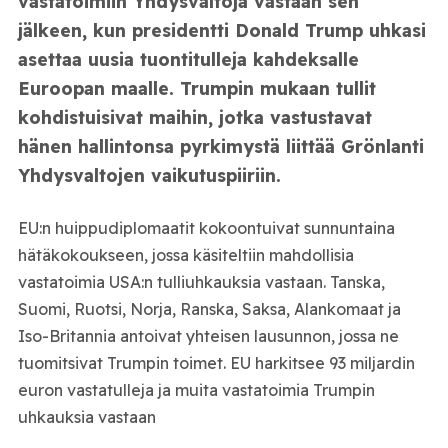
vastatoimiin Yhdysvaltoja vastaan sen
jälkeen, kun presidentti Donald Trump uhkasi
asettaa uusia tuontitulleja kahdeksalle
Euroopan maalle. Trumpin mukaan tullit
kohdistuisivat maihin, jotka vastustavat
hänen hallintonsa pyrkimystä liittää Grönlanti
Yhdysvaltojen vaikutuspiiriin.
EU:n huippudiplomaatit kokoontuivat sunnuntaina
hätäkokoukseen, jossa käsiteltiin mahdollisia
vastatoimia USA:n tulliuhkauksia vastaan. Tanska,
Suomi, Ruotsi, Norja, Ranska, Saksa, Alankomaat ja
Iso-Britannia antoivat yhteisen lausunnon, jossa ne
tuomitsivat Trumpin toimet. EU harkitsee 93 miljardin
euron vastatulleja ja muita vastatoimia Trumpin
uhkauksia vastaan