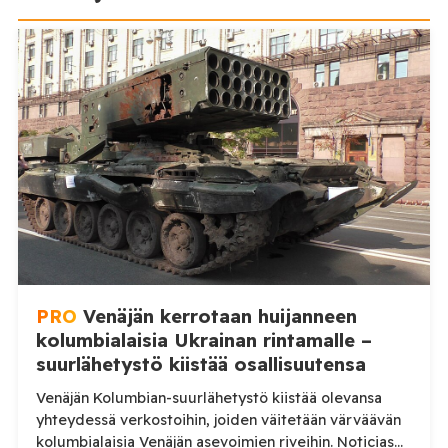
PRO
Venäjän kerrotaan huijanneen
kolumbialaisia Ukrainan rintamalle –
suurlähetystö kiistää osallisuutensa
Venäjän Kolumbian-suurlähetystö kiistää olevansa
yhteydessä verkostoihin, joiden väitetään värväävän
kolumbialaisia Venäjän asevoimien riveihin. Noticias