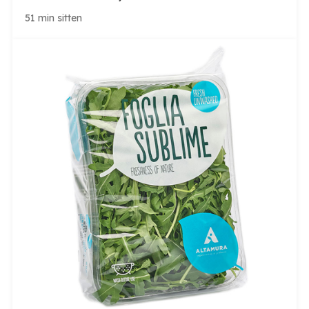
Caracolin mukaan osalle lähtijöistä on luvattu suuria
51 min sitten
palkkioita ja turvallisia työtehtäviä, mutta miehet
ovat päätyneet lyhyen koulutuksen jälkeen Ukrainan
rintamalle. Venäjän suurlähetystö Bogotássa on
kiistänyt yhteytensä kolumbialaisten värväystä
harjoittaviin henkilöihin ja yrityksiin. Suurlähetystö
reagoi kolumbialaisen Noticias Caracolin
julkaisemaan tutkivaan reportaasiin, jossa […]