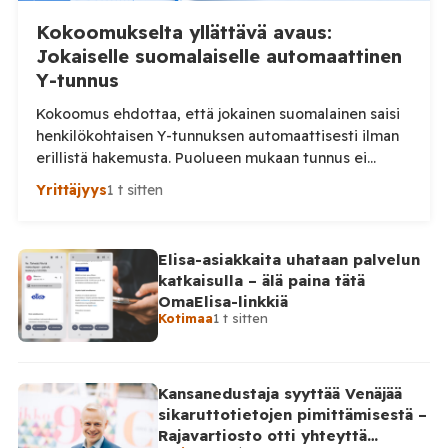
Kokoomukselta yllättävä avaus:
Jokaiselle suomalaiselle automaattinen
Y-tunnus
Kokoomus ehdottaa, että jokainen suomalainen saisi
henkilökohtaisen Y-tunnuksen automaattisesti ilman
erillistä hakemusta. Puolueen mukaan tunnus ei
velvoittaisi yrittäjäksi eikä aiheuttaisi maksuja.
Yrittäjyys
1 t sitten
Kokoomuksen kansanedustajat Noora Fagerström ja
Ville Valkonen haluavat madaltaa yrittäjäksi
ryhtymisen kynnystä antamalla jokaiselle
Elisa-asiakkaita uhataan palvelun
suomalaiselle henkilökohtaisen Y-tunnuksen
katkaisulla – älä paina tätä
automaattisesti. Tilaa Posi TV –
OmaElisa-linkkiä
tuellasi riippumaton suomalainen uutisointi jatkuu
Kotimaa
1 t sitten
myös tulevaisuudessa. Ehdotuksen mukaan tunnusta
ei tarvitsisi hakea erikseen, […]
Kansanedustaja syyttää Venäjää
sikaruttotietojen pimittämisestä –
Rajavartiosto otti yhteyttä