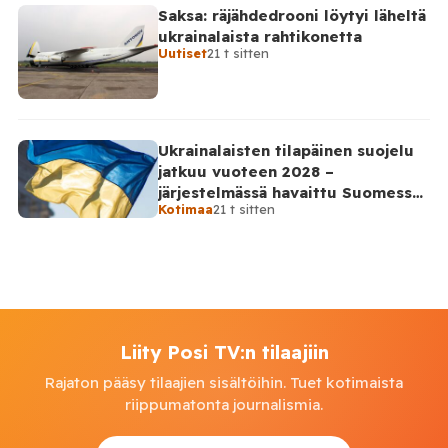
Saksa: räjähdedrooni löytyi läheltä
ukrainalaista rahtikonetta
Uutiset
21 t sitten
Ukrainalaisten tilapäinen suojelu
jatkuu vuoteen 2028 –
järjestelmässä havaittu Suomessa
Kotimaa
21 t sitten
satoja väärinkäytösyrityksiä
Liity Posi TV:n tilaajiin
Rajaton pääsy tilaajien sisältöihin. Tuet kotimaista
riippumatonta journalismia.