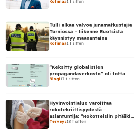
Kotimaa
1 t sitten
Venäjälle
Tulli alkaa valvoa junamatkustajia
Torniossa – liikenne Ruotsista
käynnistyy maanantaina
Kotimaa
1 t sitten
”Keksitty globalistien
propagandaverkosto” oli totta
Blogi
17 t sitten
Hyvinvointialue varoittaa
rokotekriittisyydestä –
asiantuntija: ”Rokotteisiin pitääkin
Terveys
18 t sitten
suhtautua kriittisesti”