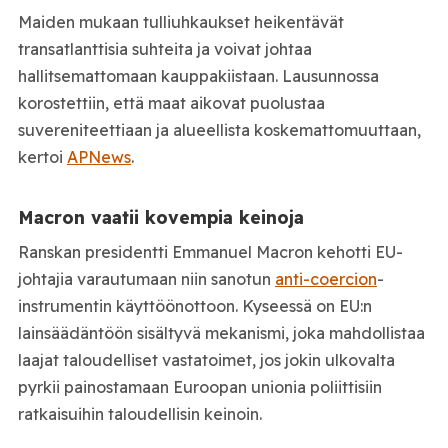
Maiden mukaan tulliuhkaukset heikentävät
transatlanttisia suhteita ja voivat johtaa
hallitsemattomaan kauppakiistaan. Lausunnossa
korostettiin, että maat aikovat puolustaa
suvereniteettiaan ja alueellista koskemattomuuttaan,
kertoi
APNews
.
Macron vaatii kovempia keinoja
Ranskan presidentti Emmanuel Macron kehotti EU-
johtajia varautumaan niin sanotun
anti-coercion
-
instrumentin käyttöönottoon. Kyseessä on EU:n
lainsäädäntöön sisältyvä mekanismi, joka mahdollistaa
laajat taloudelliset vastatoimet, jos jokin ulkovalta
pyrkii painostamaan Euroopan unionia poliittisiin
ratkaisuihin taloudellisin keinoin.