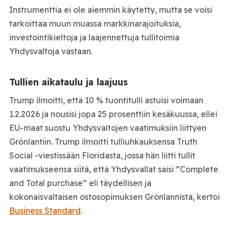
Instrumenttia ei ole aiemmin käytetty, mutta se voisi
tarkoittaa muun muassa markkinarajoituksia,
investointikieltoja ja laajennettuja tullitoimia
Yhdysvaltoja vastaan.
Tullien aikataulu ja laajuus
Trump ilmoitti, että 10 % tuontitulli astuisi voimaan
1.2.2026 ja nousisi jopa 25 prosenttiin kesäkuussa, ellei
EU-maat suostu Yhdysvaltojen vaatimuksiin liittyen
Grönlantiin. Trump ilmoitti tulliuhkauksensa Truth
Social -viestissään Floridasta, jossa hän liitti tullit
vaatimukseensa siitä, että Yhdysvallat saisi ”Complete
and Total purchase” eli täydellisen ja
kokonaisvaltaisen ostosopimuksen Grönlannista, kertoi
Business Standard
.