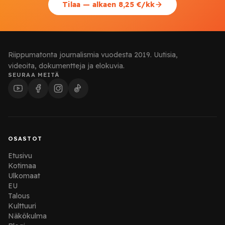
Tilaa — alkaen 8,25 €/kk
Riippumatonta journalismia vuodesta 2019. Uutisia,
videoita, dokumentteja ja elokuvia.
SEURAA MEITÄ
OSASTOT
Etusivu
Kotimaa
Ulkomaat
EU
Talous
Kulttuuri
Näkökulma