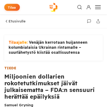
Tilaa
Etusivulle
Tilaajalle:
Venäjän kerrotaan huijanneen
kolumbialaisia Ukrainan rintamalle –
suurlähetystö kiistää osallisuutensa
TIEDE
Miljoonien dollarien
rokotetutkimukset jäivät
julkaisematta – FDA:n sensuuri
herättää epäilyksiä
Samuel Gryning