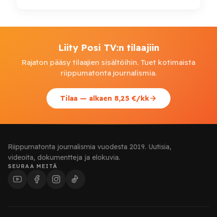
Liity Posi TV:n tilaajiin
Rajaton pääsy tilaajien sisältöihin. Tuet kotimaista
riippumatonta journalismia.
Tilaa — alkaen 8,25 €/kk
Riippumatonta journalismia vuodesta 2019. Uutisia,
videoita, dokumentteja ja elokuvia.
SEURAA MEITÄ