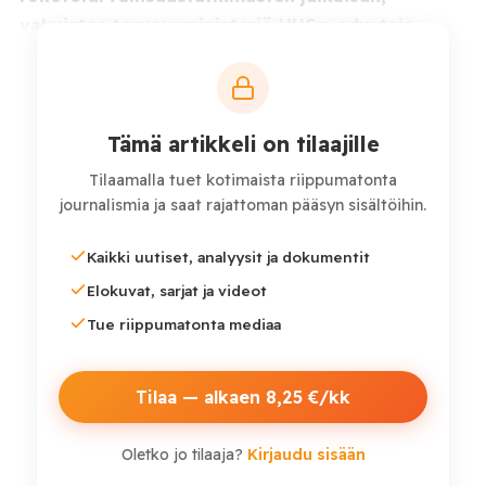
vahvistaa terveysministeriö HHS:n edustaja.
Tutkimukset käsittelivät COVID-19- ja
vyöruusurokotteita ja olivat maksaneet
miljoonia dollareita julkisia varoja.
Tämä artikkeli on tilaajille
Tilaamalla tuet kotimaista riippumatonta
Viraston sisäiset tutkimukset jäihin
journalismia ja saat rajattoman pääsyn sisältöihin.
Kaikki uutiset, analyysit ja dokumentit
Elokuvat, sarjat ja videot
Tue riippumatonta mediaa
Tilaa — alkaen 8,25 €/kk
Oletko jo tilaaja?
Kirjaudu sisään