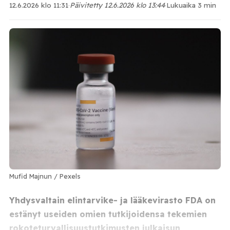
12.6.2026 klo 11:31
·
Päivitetty 12.6.2026 klo 13:44
·
Lukuaika 3 min
Mufid Majnun / Pexels
Yhdysvaltain elintarvike- ja lääkevirasto FDA on
estänyt useiden omien tutkijoidensa tekemien
rokoteturvallisuustutkimusten julkaisun,