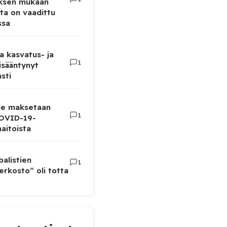
uksen mukaan
ta on vaadittu
ssa
a kasvatus- ja
1
lisääntynyt
sti
lle maksetaan
1
COVID-19-
aitoista
balistien
1
rkosto” oli totta