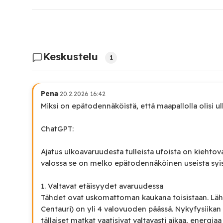
Keskustelu
1
Pena
·
20.2.2026 16:42
Miksi on epätodennäköistä, että maapallolla olisi u
ChatGPT:
Ajatus ulkoavaruudesta tulleista ufoista on kiehtov
valossa se on melko epätodennäköinen useista syis
1. Valtavat etäisyydet avaruudessa
Tähdet ovat uskomattoman kaukana toisistaan. Lähi
Centauri) on yli 4 valovuoden päässä. Nykyfysiika
tällaiset matkat vaatisivat valtavasti aikaa, energiaa