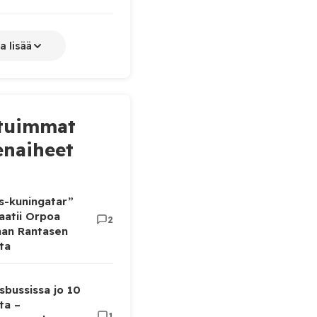
a lisää
tuimmat
naiheet
as-kuningatar”
aatii Orpoa
2
aan Rantasen
ta
sbussissa jo 10
ta –
1