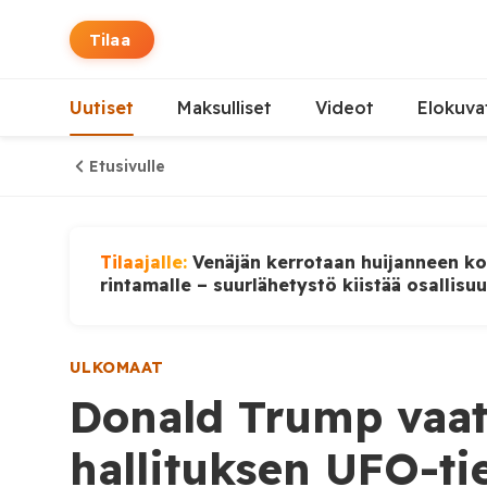
Tilaa
Uutiset
Maksulliset
Videot
Elokuva
Etusivulle
Tilaajalle:
Venäjän kerrotaan huijanneen ko
rintamalle – suurlähetystö kiistää osallisu
ULKOMAAT
Donald Trump vaat
hallituksen UFO-ti