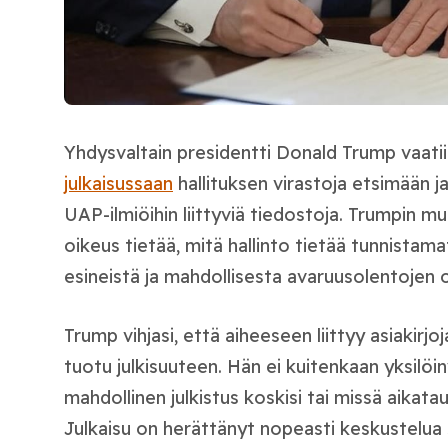
Yhdysvaltain presidentti Donald Trump vaatii
julkaisussaan
hallituksen virastoja etsimään 
UAP-ilmiöihin liittyviä tiedostoja. Trumpin mu
oikeus tietää, mitä hallinto tietää tunnistam
esineistä ja mahdollisesta avaruusolentojen
Trump vihjasi, että aiheeseen liittyy asiakirjoja 
tuotu julkisuuteen. Hän ei kuitenkaan yksilöin
mahdollinen julkistus koskisi tai missä aikata
Julkaisu on herättänyt nopeasti keskustelua