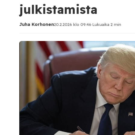
julkistamista
Juha Korhonen
20.2.2026 klo 09:46
·
Lukuaika 2 min