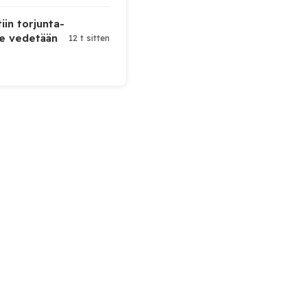
iin torjunta-
te vedetään
12 t sitten