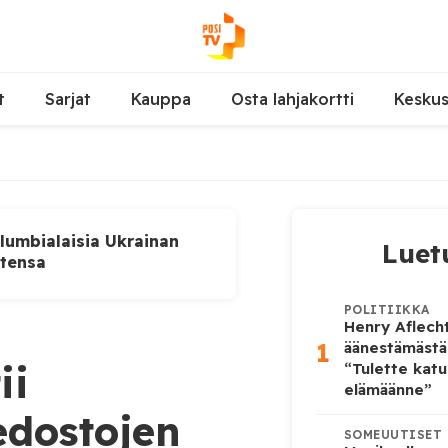
t
Sarjat
Kauppa
Osta lahjakortti
Kesku
lumbialaisia Ukrainan
Luet
utensa
POLITIIKKA
Henry Aflecht
1
äänestämästä
ii
“Tulette katu
elämäänne”
edostojen
SOMEUUTISET