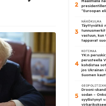
Maailmalla n
2
presidentille
“Euroopan eli
NÄKÖKULMA
Täyttyvätkö
3
tunnusmerkit
vastuun, kun
tappavat suo
KOTIMAA
YK:n peruskir
perusteella V
4
kohdistaa so
jos Ukrainan 
Suomen kaut
GEOPOLITIIK
Drooni-skanda
5
sodan – Onk
syyllistynyt 
virkarikokse