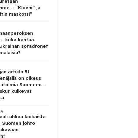
auretaan
mme – “Klovni” ja
itin maskotti”
 maanpetoksen
 – kuka kantaa
 Ukrainan sotadronet
malaisia?
jan artikla 51
enäjällä on oikeus
tatoimia Suomeen –
iskut kulkevat
ta
KA
ali uhkaa laukaista
o Suomen johto
vakavaan
en?