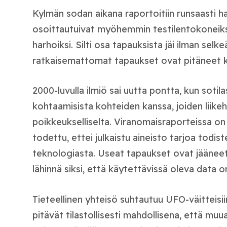
Kylmän sodan aikana raportoitiin runsaasti h
osoittautuivat myöhemmin testilentokoneiksi, 
harhoiksi. Silti osa tapauksista jäi ilman selk
ratkaisemattomat tapaukset ovat pitäneet ke
2000-luvulla ilmiö sai uutta pontta, kun sotil
kohtaamisista kohteiden kanssa, joiden liikeh
poikkeukselliselta. Viranomaisraporteissa on 
todettu, ettei julkaistu aineisto tarjoa todis
teknologiasta. Useat tapaukset ovat jääneet
lähinnä siksi, että käytettävissä oleva data on 
Tieteellinen yhteisö suhtautuu UFO-väitteisi
pitävät tilastollisesti mahdollisena, että mu