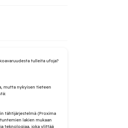
lkoavaruudesta tulleita ufoja?
a, mutta nykyisen tieteen
tä:
n tähtijärjestelmä (Proxima
n tuntemien lakien mukaan
 ja teknologiaa, joka ylittää