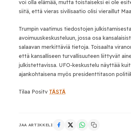
voi olla elämää, mutta toistaiseksi ei ole es
siitä, että vieras sivilisaatio olisi vieraillut Ma
Trumpin vaatimus tiedostojen julkistamisest
avoimuuskeskusteluun, jossa osa kansalaisist
salaavan merkittäviä tietoja. Toisaalta vira
että kansalliseen turvallisuuteen liittyvät ain
julkistettavissa. UFO-keskustelu näyttää kui
ajankohtaisena myös presidenttitason politii
Tilaa Positv
TÄSTÄ
JAA ARTIKKELI