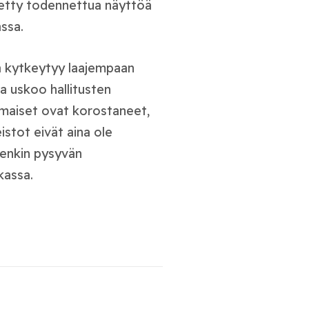
itetty todennettua näyttöä
assa.
a kytkeytyy laajempaan
a uskoo hallitusten
nomaiset ovat korostaneet,
eistot eivät aina ole
tenkin pysyvän
kassa.