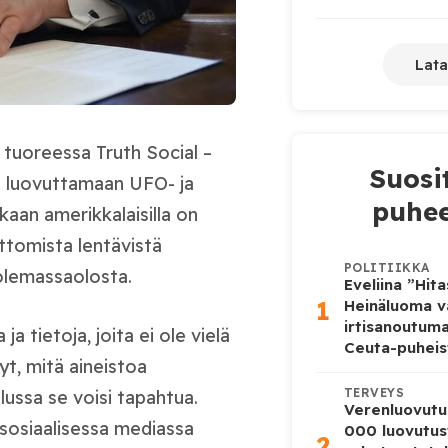
Lata
 tuoreessa Truth Social –
Suosi
ja luovuttamaan UFO- ja
puhee
kaan amerikkalaisilla on
attomista lentävistä
POLITIIKKA
 olemassaolosta.
Eveliina ”Hit
1
Heinäluoma v
irtisanoutum
ja tietoja, joita ei ole vielä
Ceuta-puheis
yt, mitä aineistoa
TERVEYS
ulussa se voisi tapahtua.
Verenluovutu
 sosiaalisessa mediassa
000 luovutus
2