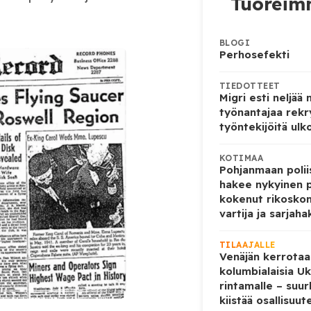
Tuoreimm
BLOGI
Perhosefekti
TIEDOTTEET
Migri esti neljää
työnantajaa rekr
työntekijöitä ulk
KOTIMAA
Pohjanmaan poliis
hakee nykyinen p
kokenut rikoskom
vartija ja sarjaha
TILAAJALLE
Venäjän kerrotaa
kolumbialaisia U
rintamalle – suur
kiistää osallisuut