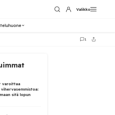
Valikko
steluhuone
1
uimmat
 varoittaa
 vihervasemmistoa:
maan sitä lopun