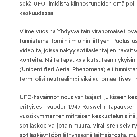
sekä UFO-ilmiöistä kiinnostuneiden että pol
keskuudessa.
Viime vuosina Yhdysvaltain viranomaiset ova
tunnistamattomiin ilmiöihin liittyen. Puolustu
videoita, joissa näkyy sotilaslentäjien havai
kohteita. Näitä tapauksia kutsutaan nykyisi
(Unidentified Aerial Phenomena) eli tunnista
termi olisi neutraalimpi eikä automaattisesti v
UFO-havainnot nousivat laajasti julkiseen kes
erityisesti vuoden 1947 Roswellin tapauksen 
vuosikymmenten mittaisen keskustelun siitä, 
sotilaskoe vai jotain muuta. Virallisten selvi
sotilaskäyttöön liittyneestä laitteistosta, mu