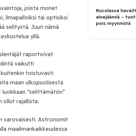
avaintoja, joista monet
Rucolassa havaitt
ilmapalloiksi tai optisiksi
ainejäämiä – tuo
pois myynnistä
eää selitystä. Juuri nämä
skustelua yllä.
aslentäjät raportoivat
dintä vaikutti
kuitenkin toistuvasti
teita maan ulkopuolisesta
 luokkaan “selittämätön”
ollut rajallista.
in varovaisesti. Astronomit
ualla maailmankaikkeudessa