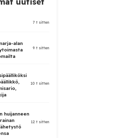
at uutiset
7 t sitten
 marja-alan
9 t sitten
ytoimasta
omailta
ipäälliköksi
äällikkö,
10 t sitten
isario,
kija
n huijanneen
krainan
12 t sitten
lähetystö
ensa