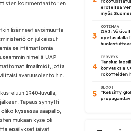
rokotusstat
iittisten kommentaattorien
eroteltua ver
myös Suome
KOTIMAA
tkin lisänneet avoimuutta
OAJ: Väkivalt
3
opetusalalla 
sministeriö on julkaissut
huolestuttava
tsemia selittämättömiä
n useammin nimellä UAP
TERVEYS
Tanska: lapsi
4
mattomat ilmailmiöt, jotta
korvauksia 
rokotteiden h
iittaisi avaruusolentoihin.
BLOGI
5
kusteluun 1940-luvulla,
”Keksitty glo
propagandave
jälkeen. Tapaus synnytti
oliko kyseessä sääpallo,
tysten mukaan kyse oli
tta epäilykset jäivät