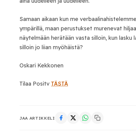
aina uudelleen ja uudelleen.
Samaan aikaan kun me verbaalinahistelemme 
ympärillä, maan perustukset murenevat hiljaa 
näytelmään herätään vasta silloin, kun lasku
silloin jo liian myöhäistä?
Oskari Kekkonen
Tilaa Positv
TÄSTÄ
JAA ARTIKKELI