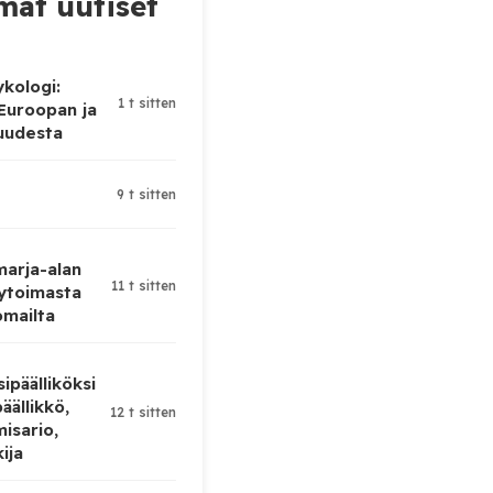
at uutiset
ykologi:
1 t sitten
 Euroopan ja
uudesta
9 t sitten
 marja-alan
11 t sitten
ytoimasta
omailta
ipäälliköksi
äällikkö,
12 t sitten
isario,
kija