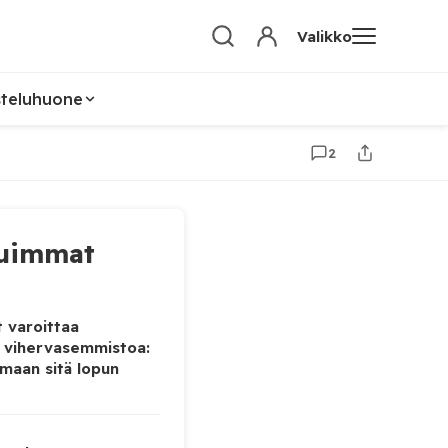
Valikko
steluhuone
2
uimmat
 varoittaa
 vihervasemmistoa:
maan sitä lopun