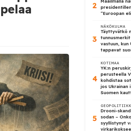
Maailmalla n
2
 pelaa
presidentille
“Euroopan eli
NÄKÖKULMA
Täyttyvätkö
3
tunnusmerkit
vastuun, kun
tappavat suo
KOTIMAA
YK:n peruskir
perusteella V
4
kohdistaa so
jos Ukrainan 
Suomen kaut
GEOPOLITIIK
Drooni-skanda
5
sodan – Onk
syyllistynyt 
virkarikokse