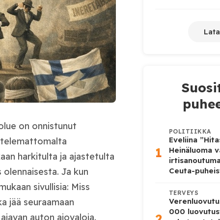
Lata
Suosi
puhee
uolue on onnistunut
POLITIIKKA
Eveliina ”Hit
attelemattomalta
1
Heinäluoma v
an harkitulta ja ajastetulta
irtisanoutum
s olennaisesta. Ja kun
Ceuta-puheis
ukaan sivullisia: Miss
TERVEYS
oka jää seuraamaan
Verenluovutu
000 luovutus
2
ajavan auton ajovaloja.