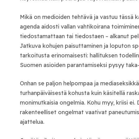
Mikä on medioiden tehtävä ja vastuu tässä 
agenda aidosti vallan vahtikoirana toimiminen
tiedostamattaan tai tiedostaen – alkanut pela
Jatkuva kohujen paisuttaminen ja loputon spe
tarkoitusta erinomaisesti: hallituksen todel
Suomen asioiden parantamiseksi pysyy taka-a
Onhan se paljon helpompaa ja mediaseksikkä
turhanpäiväisestä kohusta kuin käsitellä raska
monimutkaisia ongelmia. Kohu myy, kriisi ei. 
rakenteelliset ongelmat vaativat paneutumis
ajattelua.