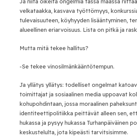
Ja niitä oikeita ongelmia tässä maassa riit
velkataakka, kasvava työttömyys, konkurssia
tulevaisuuteen, köyhyyden lisääntyminen, ter
alueellinen eriarvoisuus. Lista on pitkä ja rask
Mutta mitä tekee hallitus?
-Se tekee vinosilmänkääntötempun.
Ja yllätys yllätys: todelliset ongelmat katoav
toimittajat ja sosiaalinen media uppoavat kol
kohupohdintaan, jossa moraalinen paheksunt
identiteettipolitiikka peittävät alleen sen, 
hukassa ja pysyy hukassa Turhanpäiväinen poru
keskustelulta, jota kipeästi tarvitsisimme.