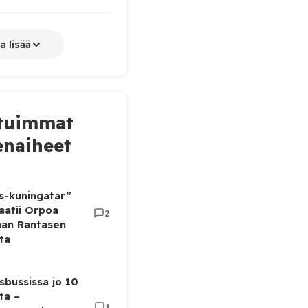
a lisää
tuimmat
naiheet
as-kuningatar”
aatii Orpoa
2
aan Rantasen
ta
sbussissa jo 10
ta –
1