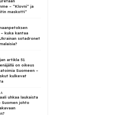
auretaan
mme – “Klovni” ja
itin maskotti”
 maanpetoksen
 – kuka kantaa
 Ukrainan sotadronet
malaisia?
jan artikla 51
enäjällä on oikeus
tatoimia Suomeen –
iskut kulkevat
ta
KA
ali uhkaa laukaista
o Suomen johto
vakavaan
en?