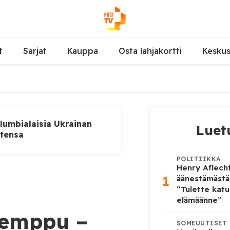
t
Sarjat
Kauppa
Osta lahjakortti
Kesku
lumbialaisia Ukrainan
Luet
utensa
POLITIIKKA
Henry Aflecht
1
äänestämästä
“Tulette katu
elämäänne”
temppu –
SOMEUUTISET