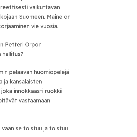
eettisesti vaikuttavan
 matkojaan Suomeen. Maine on
korjaaminen vie vuosia.
en Petteri Orpon
 hallitus?
mmin pelaavan huomiopelejä
a ja kansalaisten
joka innokkaasti ruokkii
aapitävät vastaamaan
vaan se toistuu ja toistuu