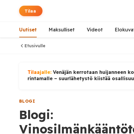
Tilaa
Uutiset
Maksulliset
Videot
Elokuva
Etusivulle
Tilaajalle:
Venäjän kerrotaan huijanneen ko
rintamalle – suurlähetystö kiistää osallisu
BLOGI
Blogi:
Vinosilmänkääntö