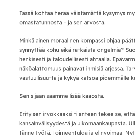
Tässä kohtaa herää väistämättä kysymys myö
omastatunnosta – ja sen arvosta.
Minkälainen moraalinen kompassi ohjaa päättä
synnyttää kohu eikä ratkaista ongelmia? Suom
henkisesti ja taloudellisesti ahtaalla. Epävar
näköalattomuus painavat ihmisiä arjessa. Tar
vastuullisuutta ja kykyä katsoa pidemmälle k
Sen sijaan saamme lisää kaaosta.
Erityisen irvokkaaksi tilanteen tekee se, ett
kansainvälisyydestä ja ulkomaankaupasta. Ul
tänne työtä, toimeentuloa ja elinvoimaa. Nyt