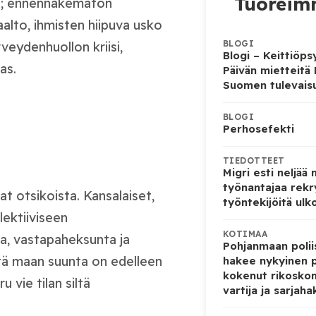
Tuoreimm
tää; ennennäkemätön
alto, ihmisten hiipuva usko
BLOGI
veydenhuollon kriisi,
Blogi – Keittiöps
as.
Päivän mietteitä
Suomen tulevais
BLOGI
Perhosefekti
TIEDOTTEET
Migri esti neljää
työnantajaa rekr
at otsikoista. Kansalaiset,
työntekijöitä ulk
lektiiviseen
KOTIMAA
a, vastapaheksunta ja
Pohjanmaan poliis
että maan suunta on edelleen
hakee nykyinen p
kokenut rikoskom
 vie tilan siltä
vartija ja sarjaha