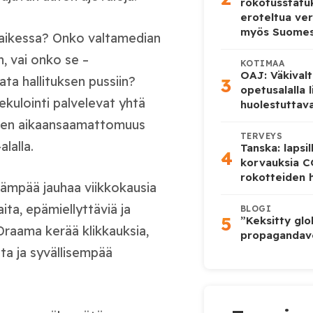
rokotusstat
eroteltua ver
myös Suome
kaikessa? Onko valtamedian
, vai onko se –
KOTIMAA
OAJ: Väkivalt
ta hallituksen pussiin?
3
opetusalalla 
kulointi palvelevat yhtä
huolestuttava
linen aikaansaamattomuus
TERVEYS
lalla.
Tanska: lapsi
4
korvauksia 
rokotteiden h
ämpää jauhaa viikkokausia
ita, epämiellyttäviä ja
BLOGI
5
”Keksitty glo
Draama kerää klikkauksia,
propagandave
ta ja syvällisempää