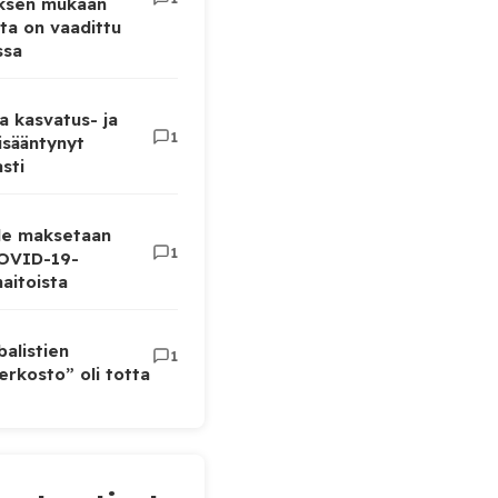
uksen mukaan
ta on vaadittu
ssa
a kasvatus- ja
1
lisääntynyt
sti
lle maksetaan
1
COVID-19-
aitoista
balistien
1
rkosto” oli totta