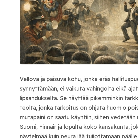
Vellova ja paisuva kohu, jonka eräs hallitusp
synnyttämään, ei vaikuta vahingolta eikä aj
lipsahdukselta. Se näyttää pikemminkin tarkka
teolta, jonka tarkoitus on ohjata huomio poi
mutapaini on saatu käyntiin, siihen vedetään m
Suomi, Finnair ja lopulta koko kansakunta, j
näytelmää kuin peura jää tuijottamaan päälle 