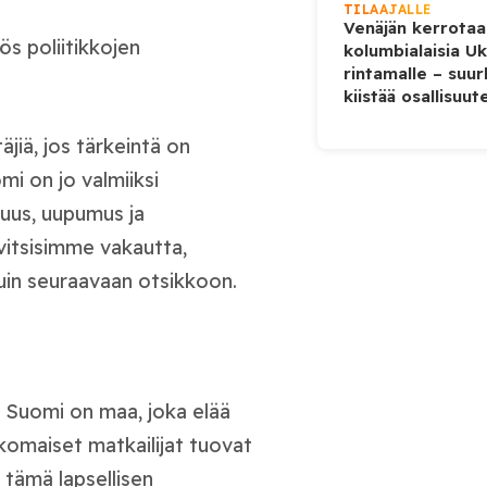
TILAAJALLE
Venäjän kerrotaa
s poliitikkojen
kolumbialaisia U
rintamalle – suur
kiistää osallisuut
jiä, jos tärkeintä on
i on jo valmiiksi
muus, uupumus ja
vitsisimme vakautta,
uin seuraavaan otsikkoon.
ä Suomi on maa, joka elää
komaiset matkailijat tuovat
 tämä lapsellisen