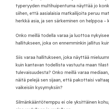
typeryyden multihuipentuma näyttää jo konkr
siihen, että aasialaisia matkailijoita peruu
herkkä asia, ja sen särkeminen on helppoa – 
Onko meillä todella varaa ja luottoa nykyise
hallitukseen, joka on ennemminkin jallitus kuin
Siis varaa hallitukseen, joka näyttää mieluu
kuin kantavan todellista vastuuta maan tilast
tulevaisuudesta? Onko meillä varaa mediaan, 
näitä pelejä sen sijaan, että pakottaisi valt
vaikeisiin kysymyksiin?
Silmänkääntötemppu ei ole yksittäinen kohu, 