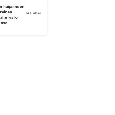
n huijanneen
krainan
14 t sitten
lähetystö
ensa