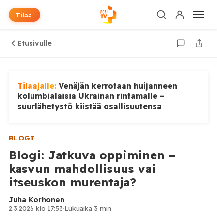
Tilaa
Etusivulle
Tilaajalle:
Venäjän kerrotaan huijanneen
kolumbialaisia Ukrainan rintamalle –
suurlähetystö kiistää osallisuutensa
BLOGI
Blogi: Jatkuva oppiminen –
kasvun mahdollisuus vai
itseuskon murentaja?
Juha Korhonen
2.3.2026 klo 17:53
·
Lukuaika 3 min