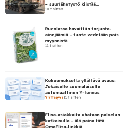
henkilöstön johtamisesta sekä poliisipalvelujen
– suurlähetystö kiistää
järjestämisestä laitoksen alueella. Tilaa Posi […]
10 t sitten
osallisuutensa
Rucolassa havaittiin torjunta-
ainejäämiä – tuote vedetään pois
myynnistä
11 t sitten
Kokoomukselta yllättävä avaus:
Jokaiselle suomalaiselle
automaattinen Y-tunnus
Yrittäjyys
11 t sitten
Elisa-asiakkaita uhataan palvelun
katkaisulla – älä paina tätä
OmaElisa-linkkiä