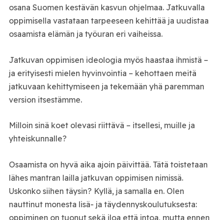
osana Suomen kestävän kasvun ohjelmaa. Jatkuvalla
oppimisella vastataan tarpeeseen kehittää ja uudistaa
osaamista elämän ja työuran eri vaiheissa.
Jatkuvan oppimisen ideologia myös haastaa ihmistä –
ja erityisesti mielen hyvinvointia – kehottaen meitä
jatkuvaan kehittymiseen ja tekemään yhä paremman
version itsestämme.
Milloin sinä koet olevasi riittävä – itsellesi, muille ja
yhteiskunnalle?
Osaamista on hyvä aika ajoin päivittää. Tätä toistetaan
lähes mantran lailla jatkuvan oppimisen nimissä.
Uskonko siihen täysin? Kyllä, ja samalla en. Olen
nauttinut monesta lisä- ja täydennyskoulutuksesta:
oppiminen on tuonut sekä iloa että intoa, mutta ennen