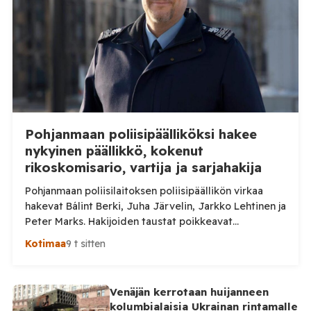
uutisointi jatkuu myös tulevaisuudessa. Yhdelletoista
työnantajalle on lähetetty […]
Pohjanmaan poliisipäälliköksi hakee
nykyinen päällikkö, kokenut
rikoskomisario, vartija ja sarjahakija
Pohjanmaan poliisilaitoksen poliisipäällikön virkaa
hakevat Bálint Berki, Juha Järvelin, Jarkko Lehtinen ja
Peter Marks. Hakijoiden taustat poikkeavat
huomattavasti toisistaan. Poliisihallitus nimittää
Kotimaa
9 t sitten
poliisipäällikön enintään viiden vuoden määräajaksi.
Virka pyritään täyttämään 1. lokakuuta 2026 alkaen, ja
sen virkapaikkana on Vaasa. Poliisipäällikkö vastaa
Venäjän kerrotaan huijanneen
muun muassa poliisilaitoksen toiminnan, talouden ja
kolumbialaisia Ukrainan rintamalle