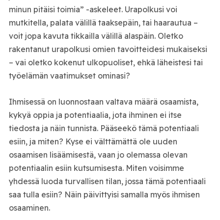
minun pitäisi toimia” -askeleet. Urapolkusi voi
mutkitella, palata välillä taaksepäin, tai haarautua –
voit jopa kavuta tikkailla välillä alaspäin. Oletko
rakentanut urapolkusi omien tavoitteidesi mukaiseksi
– vai oletko kokenut ulkopuoliset, ehkä läheistesi tai
työelämän vaatimukset ominasi?
Ihmisessä on luonnostaan valtava määrä osaamista,
kykyä oppia ja potentiaalia, jota ihminen ei itse
tiedosta ja näin tunnista. Pääseekö tämä potentiaali
esiin, ja miten? Kyse ei välttämättä ole uuden
osaamisen lisäämisestä, vaan jo olemassa olevan
potentiaalin esiin kutsumisesta. Miten voisimme
yhdessä luoda turvallisen tilan, jossa tämä potentiaali
saa tulla esiin? Näin päivittyisi samalla myös ihmisen
osaaminen.