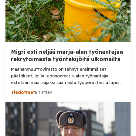
Migri esti neljää marja-alan työnantajaa
rekrytoimasta työntekijöitä ulkomailta
Maahanmuuttovirasto on tehnyt ensimmäiset
päätökset, joilla luonnonmarja-alan työnantajia
estetään määräajaksi saamasta työperusteisia lupia
ulkomailta rekrytoitaville työntekijöille. Päätösten
Tiedotteet
8 t sitten
taustalla ovat työnantajien toiminnassa havaitut
epäselvyydet ja laiminlyönnit. Maahanmuuttovirasto
on kevään ja kesän 2026 aikana harkinnut lupien
myöntämisestä pidättäytymistä noin 20
luonnonmarja-alalla toimivan työnantajan kohdalla.
Tilaa Posi TV – tuellasi riippumaton suomalainen