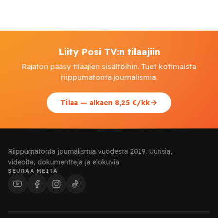
Liity Posi TV:n tilaajiin
Rajaton pääsy tilaajien sisältöihin. Tuet kotimaista
riippumatonta journalismia.
Tilaa — alkaen 8,25 €/kk
Riippumatonta journalismia vuodesta 2019. Uutisia,
videoita, dokumentteja ja elokuvia.
SEURAA MEITÄ