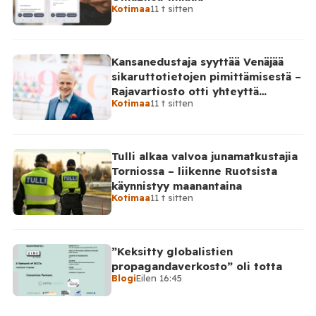
Kotimaa
11 t sitten
Kansanedustaja syyttää Venäjää
sikaruttotietojen pimittämisestä –
Rajavartiosto otti yhteyttä
Kotimaa
11 t sitten
Venäjälle
Tulli alkaa valvoa junamatkustajia
Torniossa – liikenne Ruotsista
käynnistyy maanantaina
Kotimaa
11 t sitten
”Keksitty globalistien
propagandaverkosto” oli totta
Blogi
Eilen 16:45