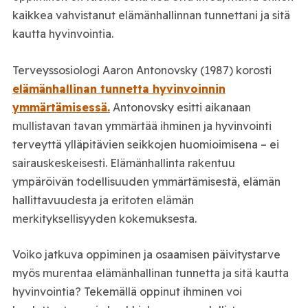
kaikkea vahvistanut elämänhallinnan tunnettani ja sitä
kautta hyvinvointia.
Terveyssosiologi Aaron Antonovsky (1987) korosti
elämänhallinan tunnetta hyvinvoinnin
ymmärtämisessä.
Antonovsky esitti aikanaan
mullistavan tavan ymmärtää ihminen ja hyvinvointi
terveyttä ylläpitävien seikkojen huomioimisena – ei
sairauskeskeisesti. Elämänhallinta rakentuu
ympäröivän todellisuuden ymmärtämisestä, elämän
hallittavuudesta ja eritoten elämän
merkityksellisyyden kokemuksesta.
Voiko jatkuva oppiminen ja osaamisen päivitystarve
myös murentaa elämänhallinan tunnetta ja sitä kautta
hyvinvointia? Tekemällä oppinut ihminen voi