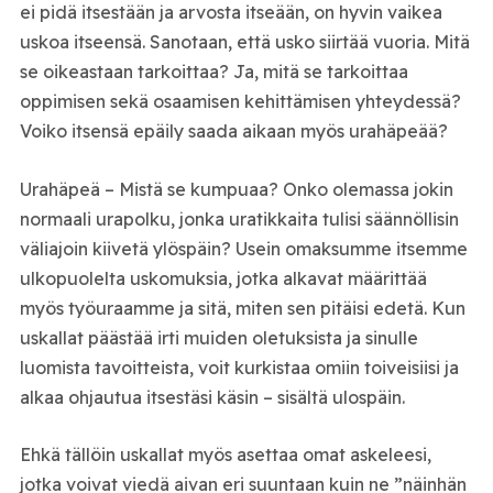
ei pidä itsestään ja arvosta itseään, on hyvin vaikea
uskoa itseensä. Sanotaan, että usko siirtää vuoria. Mitä
se oikeastaan tarkoittaa? Ja, mitä se tarkoittaa
oppimisen sekä osaamisen kehittämisen yhteydessä?
Voiko itsensä epäily saada aikaan myös urahäpeää?
Urahäpeä – Mistä se kumpuaa? Onko olemassa jokin
normaali urapolku, jonka uratikkaita tulisi säännöllisin
väliajoin kiivetä ylöspäin? Usein omaksumme itsemme
ulkopuolelta uskomuksia, jotka alkavat määrittää
myös työuraamme ja sitä, miten sen pitäisi edetä. Kun
uskallat päästää irti muiden oletuksista ja sinulle
luomista tavoitteista, voit kurkistaa omiin toiveisiisi ja
alkaa ohjautua itsestäsi käsin – sisältä ulospäin.
Ehkä tällöin uskallat myös asettaa omat askeleesi,
jotka voivat viedä aivan eri suuntaan kuin ne ”näinhän