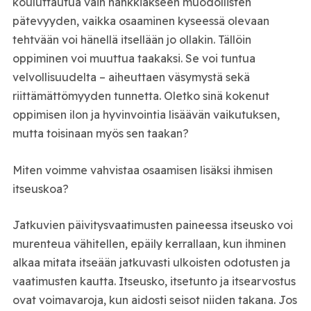
kouluttautua vain hankkiakseen muodollisten
pätevyyden, vaikka osaaminen kyseessä olevaan
tehtvään voi hänellä itsellään jo ollakin. Tällöin
oppiminen voi muuttua taakaksi. Se voi tuntua
velvollisuudelta – aiheuttaen väsymystä sekä
riittämättömyyden tunnetta. Oletko sinä kokenut
oppimisen ilon ja hyvinvointia lisäävän vaikutuksen,
mutta toisinaan myös sen taakan?
Miten voimme vahvistaa osaamisen lisäksi ihmisen
itseuskoa?
Jatkuvien päivitysvaatimusten paineessa itseusko voi
murenteua vähitellen, epäily kerrallaan, kun ihminen
alkaa mitata itseään jatkuvasti ulkoisten odotusten ja
vaatimusten kautta. Itseusko, itsetunto ja itsearvostus
ovat voimavaroja, kun aidosti seisot niiden takana. Jos