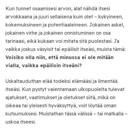
Kun tunnet osaamisesi arvon, alat nähdä itsesi
arvokkaana ja juuri sellaisena kuin olet – kykyineen,
kokemuksineen ja potentiaaleineen. Jokainen askel,
jokainen virhe ja jokainen onnistuminen on osa
tarinaasi, eikä kukaan voi mitata sitä puolestasi. Ja
vaikka joskus väsyisit tai epäilisit itseäsi, muista tämä:
Voisiko olla niin, että minussa ei ole mitään
vialla, vaikka epäilisin itseäni?
Uskaltauduthan elää todeksi elämääsi ja ilmentää
itseäsi. Kun pystyt vaientamaan ulkopuolelta tulevat
ajatukset, vaatimukset ja oletukset siitä, mikä on
oikeaa tai yleisesti hyväksyttyä, voit löytää oman
kutsumuksesi. Muistathan tässä välissä – tai matkalla –
uskoa itseesi.