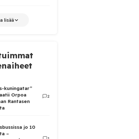
a lisää
tuimmat
naiheet
as-kuningatar”
aatii Orpoa
2
aan Rantasen
ta
sbussissa jo 10
ta –
1