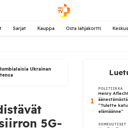
t
Sarjat
Kauppa
Osta lahjakortti
Kesku
lumbialaisia Ukrainan
Luet
utensa
POLITIIKKA
Henry Aflecht
1
äänestämästä
distävät
“Tulette katu
elämäänne”
siirron 5G-
SOMEUUTISET