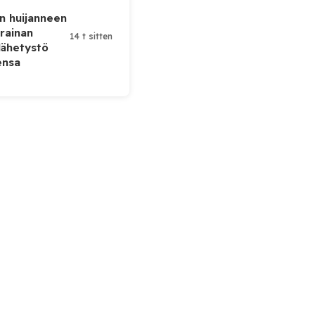
n huijanneen
krainan
14 t sitten
lähetystö
ensa