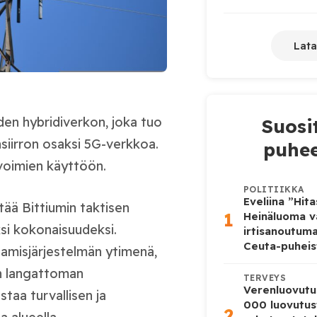
Lata
en hybridiverkon, joka tuo
Suosi
siirron osaksi 5G-verkkoa.
puhee
voimie
n käyttöön.
POLITIIKKA
Eveliina ”Hit
ää Bittiumin taktisen
1
Heinäluoma v
si kokonaisuudeksi.
irtisanoutum
Ceuta-puheis
tamisjärjestelmän ytimenä,
an langattoman
TERVEYS
Verenluovutu
staa turvallisen ja
000 luovutus
2