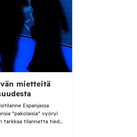
ivän mietteitä
suudesta
sitilanne Espanjassa
sia ”pakolaisia” vyöryi
n tarkkaa tilannetta tiedä.
lta somepäivityksessä n. 60