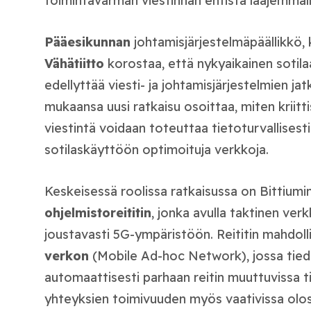
toimintavarman viestinnän entistä laajemmalla
Pääesikunnan
johtamisjärjestelmäpäällikkö, 
Vähätiitto
korostaa, että nykyaikainen sotila
edellyttää viesti- ja johtamisjärjestelmien j
mukaansa uusi ratkaisu osoittaa, miten kriitt
viestintä voidaan toteuttaa tietoturvallisesti 
sotilaskäyttöön optimoituja verkkoja.
Keskeisessä roolissa ratkaisussa on Bittium
ohjelmistoreititin
, jonka avulla taktinen ver
joustavasti 5G-ympäristöön. Reititin mahdol
verkon
(Mobile Ad-hoc Network), jossa tiedo
automaattisesti parhaan reitin muuttuvissa t
yhteyksien toimivuuden myös vaativissa olos