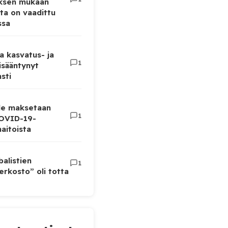
uksen mukaan
ta on vaadittu
ssa
a kasvatus- ja
1
lisääntynyt
sti
lle maksetaan
1
COVID-19-
aitoista
balistien
1
rkosto” oli totta