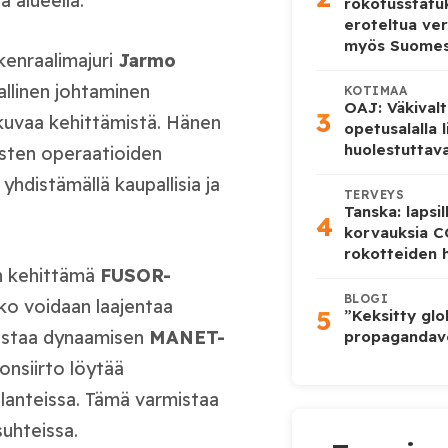
 alueella.
rokotusstat
eroteltua ver
myös Suome
kenraalimajuri
Jarmo
allinen johtaminen
KOTIMAA
OAJ: Väkivalt
3
atkuvaa kehittämistä. Hänen
opetusalalla 
huolestuttava
isten operaatioiden
yhdistämällä kaupallisia ja
TERVEYS
Tanska: lapsi
4
korvauksia 
rokotteiden h
in kehittämä
FUSOR-
BLOGI
kko voidaan laajentaa
5
”Keksitty glo
listaa dynaamisen
MANET-
propagandave
nsiirto löytää
ilanteissa. Tämä varmistaa
uhteissa.