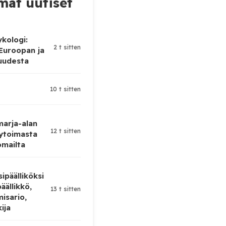
at uutiset
ykologi:
2 t sitten
 Euroopan ja
uudesta
10 t sitten
 marja-alan
12 t sitten
ytoimasta
omailta
ipäälliköksi
äällikkö,
13 t sitten
isario,
kija