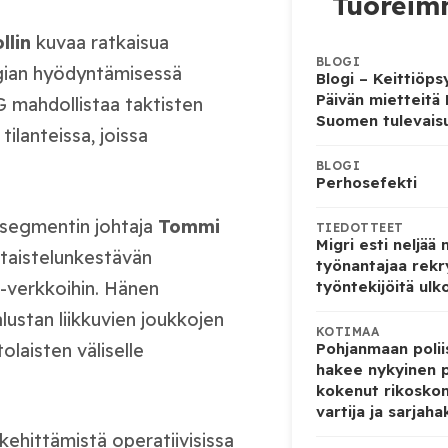
Tuoreimm
llin
kuvaa ratkaisua
BLOGI
gian hyödyntämisessä
Blogi – Keittiöps
Päivän mietteitä
G mahdollistaa taktisten
Suomen tulevais
ilanteissa, joissa
BLOGI
Perhosefekti
tasegmentin johtaja
Tommi
TIEDOTTEET
Migri esti neljää
taistelunkestävän
työnantajaa rekr
-verkkoihin. Hänen
työntekijöitä ulk
lustan liikkuvien joukkojen
KOTIMAA
ttolaisten väliselle
Pohjanmaan poliis
hakee nykyinen p
kokenut rikoskom
vartija ja sarjaha
kehittämistä operatiivisissa