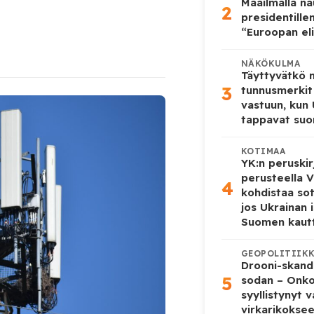
Maailmalla n
2
presidentille
“Euroopan eli
NÄKÖKULMA
Täyttyvätkö
3
tunnusmerkit
vastuun, kun
tappavat suo
KOTIMAA
YK:n peruskir
perusteella V
4
kohdistaa so
jos Ukrainan 
Suomen kaut
GEOPOLITIIK
Drooni-skanda
5
sodan – Onk
syyllistynyt 
virkarikokse