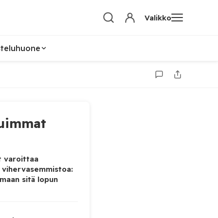
Valikko
steluhuone
uimmat
 varoittaa
 vihervasemmistoa:
maan sitä lopun