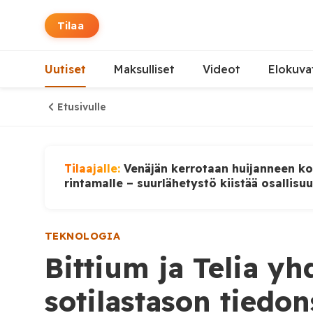
Tilaa
Uutiset
Maksulliset
Videot
Elokuva
Etusivulle
Tilaajalle:
Venäjän kerrotaan huijanneen ko
rintamalle – suurlähetystö kiistää osallisu
TEKNOLOGIA
Bittium ja Telia yh
sotilastason tiedon