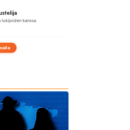
stelija
 lukijoiden kanssa.
malla