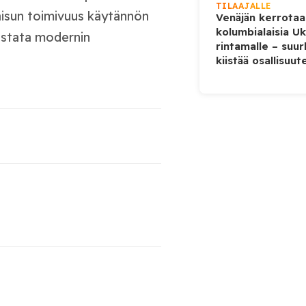
TILAAJALLE
aisun toimivuus käytännön
Venäjän kerrotaa
kolumbialaisia U
vastata modernin
rintamalle – suur
kiistää osallisuut