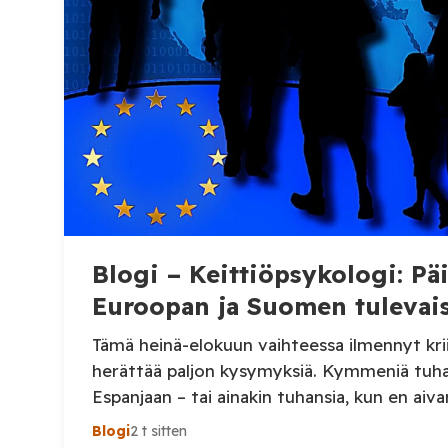
Blogi – Keittiöpsykologi: Pä
Euroopan ja Suomen tulevai
Tämä heinä-elokuun vaihteessa ilmennyt krii
herättää paljon kysymyksiä. Kymmeniä tuhan
Espanjaan – tai ainakin tuhansia, kun en aiva
Viimeisin tieto, jonka näin oli perjantai-illa
Blogi
2 t sitten