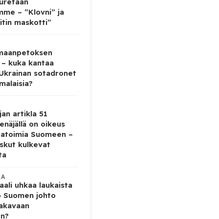
auretaan
mme – “Klovni” ja
itin maskotti”
 maanpetoksen
 – kuka kantaa
 Ukrainan sotadronet
malaisia?
jan artikla 51
enäjällä on oikeus
tatoimia Suomeen –
iskut kulkevat
ta
KA
ali uhkaa laukaista
o Suomen johto
vakavaan
en?