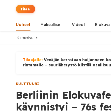
Tilaa
Uutiset
Maksulliset
Videot
Elokuva
Etusivulle
Tilaajalle:
Venäjän kerrotaan huijanneen ko
rintamalle – suurlähetystö kiistää osallisu
KULTTUURI
Berliinin Elokuvafe
käynnistyi – 76s fe