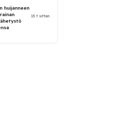
n huijanneen
krainan
15 t sitten
lähetystö
ensa