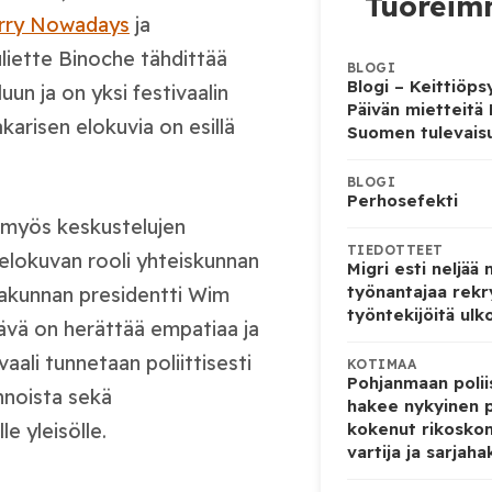
Tuoreimm
orry Nowadays
ja
uliette Binoche tähdittää
BLOGI
Blogi – Keittiöps
un ja on yksi festivaalin
Päivän mietteitä
risen elokuvia on esillä
Suomen tulevais
BLOGI
Perhosefekti
myös keskustelujen
TIEDOTTEET
elokuvan rooli yhteiskunnan
Migri esti neljää
työnantajaa rekr
utakunnan presidentti Wim
työntekijöitä ulk
ävä on herättää empatiaa ja
ali tunnetaan poliittisesti
KOTIMAA
Pohjanmaan poliis
innoista sekä
hakee nykyinen p
le yleisölle.
kokenut rikoskom
vartija ja sarjaha