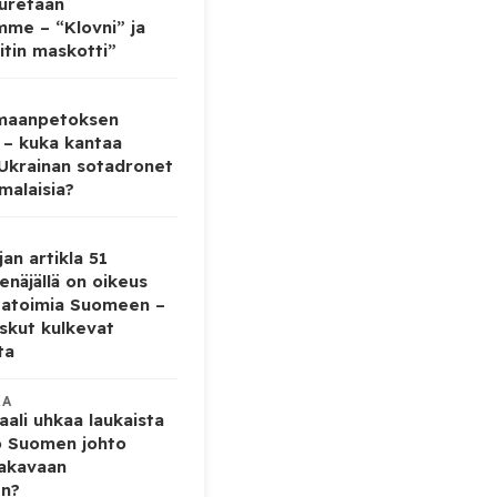
auretaan
mme – “Klovni” ja
itin maskotti”
 maanpetoksen
 – kuka kantaa
 Ukrainan sotadronet
malaisia?
jan artikla 51
enäjällä on oikeus
tatoimia Suomeen –
iskut kulkevat
ta
KA
ali uhkaa laukaista
o Suomen johto
vakavaan
en?