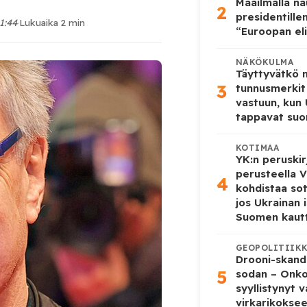
Maailmalla n
2
presidentille
11:44
·
Lukuaika 2 min
“Euroopan eli
NÄKÖKULMA
Täyttyvätkö
3
tunnusmerkit
vastuun, kun
tappavat suo
KOTIMAA
YK:n peruskir
perusteella V
4
kohdistaa so
jos Ukrainan 
Suomen kaut
GEOPOLITIIK
Drooni-skanda
5
sodan – Onk
syyllistynyt 
virkarikokse