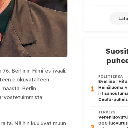
Lata
Suosi
puhee
76. Berliinin Filmifestivaali.
POLITIIKKA
hteen elokuvataiteen
Eveliina ”Hit
1
Heinäluoma v
0 maasta. Berlin
irtisanoutum
 arvostetuimmista
Ceuta-puheis
TERVEYS
Verenluovutu
eraita. Näihin kuuluvat muun
000 luovutus
2