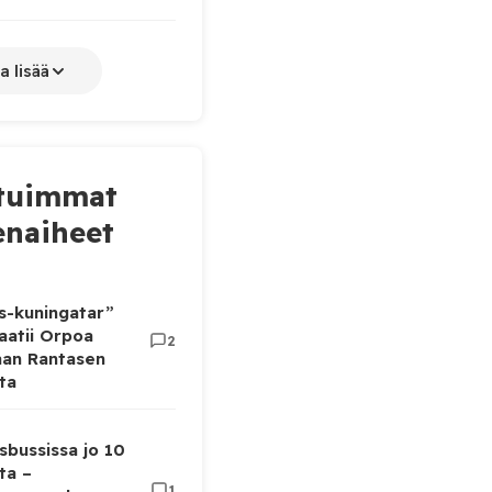
a lisää
tuimmat
naiheet
as-kuningatar”
aatii Orpoa
2
aan Rantasen
ta
sbussissa jo 10
ta –
1