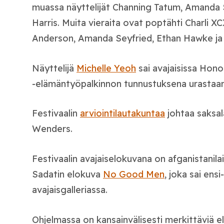
muassa näyttelijät Channing Tatum, Amanda Se
Harris. Muita vieraita ovat poptähti Charli X
Anderson, Amanda Seyfried, Ethan Hawke ja 
Näyttelijä
Michelle Yeoh
sai avajaisissa Hon
‑elämäntyöpalkinnon tunnustuksena urastaan 
Festivaalin
arviointilautakuntaa
johtaa saksa
Wenders.
Festivaalin avajaiselokuvana on afganistanil
Sadatin elokuva
No Good Men
, joka sai ensi
avajaisgalleriassa.
Ohjelmassa on kansainvälisesti merkittäviä e