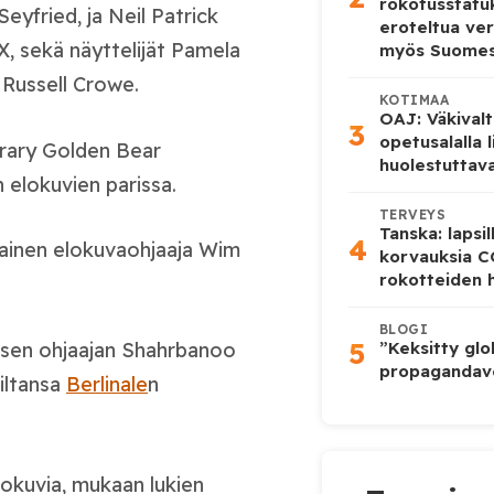
rokotusstat
yfried, ja Neil Patrick
eroteltua ver
CX, sekä näyttelijät Pamela
myös Suome
Russell Crowe.
KOTIMAA
OAJ: Väkivalt
3
opetusalalla 
orary Golden Bear
huolestuttava
elokuvien parissa.
TERVEYS
Tanska: lapsi
4
lainen elokuvaohjaaja Wim
korvauksia 
rokotteiden h
BLOGI
5
”Keksitty glo
aisen ohjaajan Shahrbanoo
propagandave
‑iltansa
Berlinale
n
lokuvia, mukaan lukien