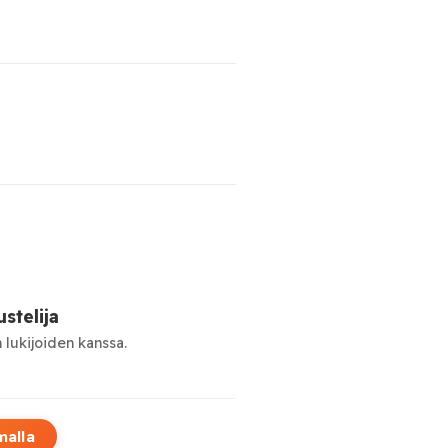
stelija
 lukijoiden kanssa.
malla