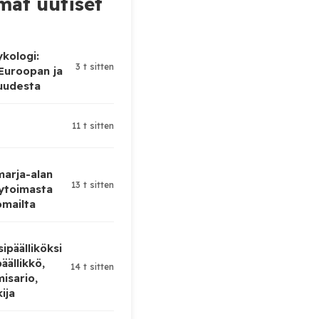
at uutiset
ykologi:
3 t sitten
 Euroopan ja
uudesta
11 t sitten
 marja-alan
13 t sitten
ytoimasta
omailta
ipäälliköksi
äällikkö,
14 t sitten
isario,
kija