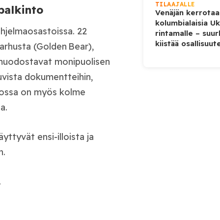
TILAAJALLE
palkinto
Venäjän kerrotaa
kolumbialaisia U
 ohjelmaosastoissa. 22
rintamalle – suur
kiistää osallisuut
karhusta (Golden Bear),
a muodostavat monipuolisen
kuvista dokumentteihin,
stossa on myös kolme
a.
äyttyvät ensi‑illoista ja
n.
.