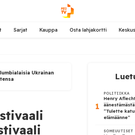
t
Sarjat
Kauppa
Osta lahjakortti
Kesku
lumbialaisia Ukrainan
Luet
utensa
POLITIIKKA
Henry Aflecht
1
äänestämästä
stivaali
“Tulette katu
elämäänne”
stivaali
SOMEUUTISET