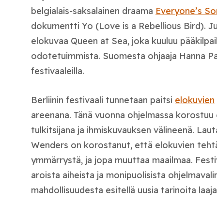
belgialais‑saksalainen draama
Everyone’s S
dokumentti Yo (Love is a Rebellious Bird). J
elokuvaa Queen at Sea, joka kuuluu pääkilpailu
odotetuimmista. Suomesta ohjaaja Hanna Paka
festivaaleilla.
Berliinin festivaali tunnetaan paitsi
elokuvien
areenana. Tänä vuonna ohjelmassa korostuu 
tulkitsijana ja ihmiskuvauksen välineenä. La
Wenders on korostanut, että elokuvien teht
ymmärrystä, ja jopa muuttaa maailmaa. Festiva
aroista aiheista ja monipuolisista ohjelmaval
mahdollisuudesta esitellä uusia tarinoita laajal