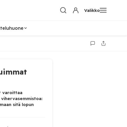
Valikko
steluhuone
uimmat
 varoittaa
 vihervasemmistoa:
maan sitä lopun