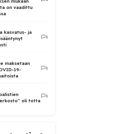
uksen mukaan
ta on vaadittu
ssa
a kasvatus- ja
1
lisääntynyt
sti
lle maksetaan
1
COVID-19-
aitoista
balistien
1
rkosto” oli totta