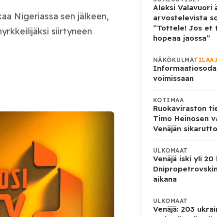
Aleksi Valavuori ä
kaa Nigeriassa sen jälkeen,
arvostelevista s
”Tottele! Jos et 
yrkkeilijäksi siirtyneen
hopeaa jaossa”
NÄKÖKULMA
TILAA
Informaatiosoda
voimissaan
KOTIMAA
Ruokaviraston ti
Timo Heinosen v
Venäjän sikarutto
ULKOMAAT
Venäjä iski yli 20
Dnipropetrovskin
aikana
ULKOMAAT
Venäjä: 203 ukrai