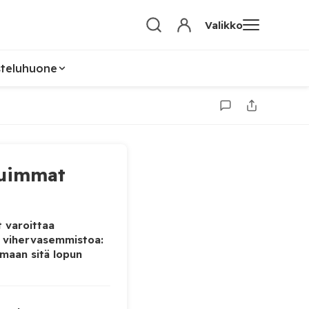
Valikko
steluhuone
uimmat
 varoittaa
 vihervasemmistoa:
maan sitä lopun