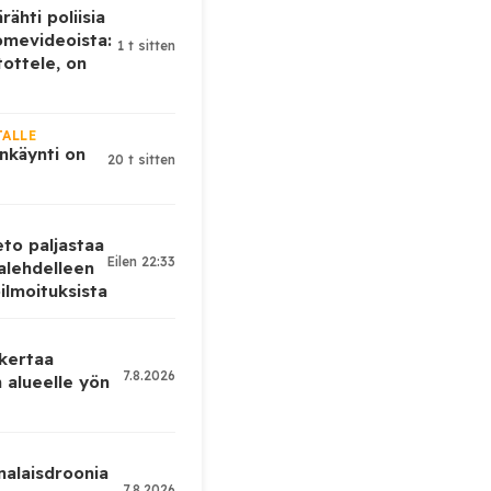
rähti poliisia
omevideoista:
1 t sitten
tottele, on
JALLE
nkäynti on
20 t sitten
eto paljastaa
Eilen 22:33
alehdelleen
ilmoituksista
 kertaa
7.8.2026
 alueelle yön
nalaisdroonia
7.8.2026