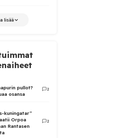
a lisää
tuimmat
naiheet
apurin pullot?
2
luaa osansa
as-kuningatar”
aatii Orpoa
2
aan Rantasen
ta