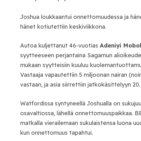
Joshua loukkaantui onnettomuudessa ja hänet
hänet kotiutettiin keskiviikkona.
Autoa kuljettanut 46-vuotias
Adeniyi Mobol
syytteeseen perjantaina Sagamun alioikeudes
mukaan syytteisiin kuuluu kuolemantuottamus 
Vastaaja vapautettiin 5 miljoonan nairan (noi
vastaan, ja asia siirrettiin jatkokäsittelyyn 2
Watfordissa syntyneellä Joshualla on sukuju
osavaltiossa, lähellä onnettomuuspaikkaa. B
matkalla vierailemaan sukulaistensa luona uu
kun onnettomuus tapahtui.