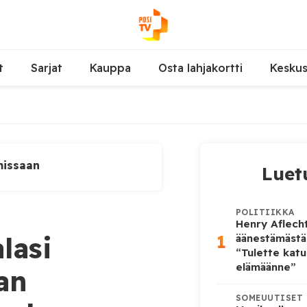
t
Sarjat
Kauppa
Osta lahjakortti
Kesku
missaan
Luet
POLITIIKKA
Henry Aflecht
1
lasi
äänestämästä
“Tulette katu
elämäänne”
an
SOMEUUTISET