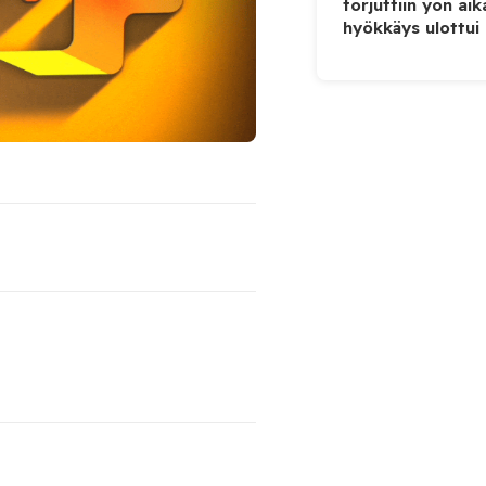
torjuttiin yön ai
hyökkäys ulottui U