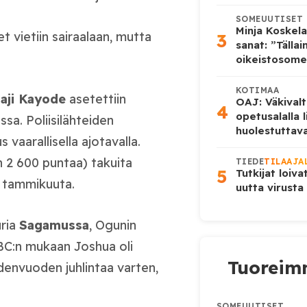
SOMEUUTISET
Minja Koskela
 vietiin sairaalaan, mutta
3
sanat: ”Tälla
oikeistosome
KOTIMAA
aji Kayode
asetettiin
OAJ: Väkivalt
4
opetusalalla 
sa. Poliisilähteiden
huolestuttava
vaarallisella ajotavalla.
n 2 600 puntaa) takuita
TIEDE
TILAAJA
5
Tutkijat loiva
0. tammikuuta.
uutta virusta
uria
Sagamussa
, Ogunin
BC:n mukaan Joshua oli
Tuoreimm
denvuoden juhlintaa varten,
SOMEUUTISET