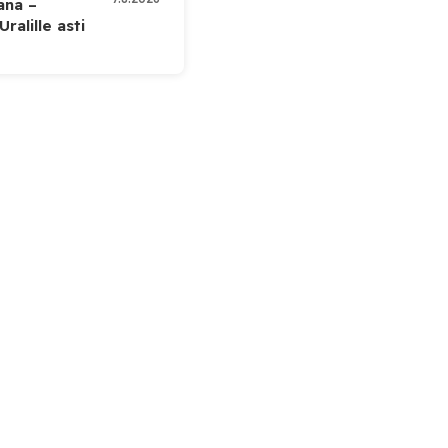
kana –
ralille asti