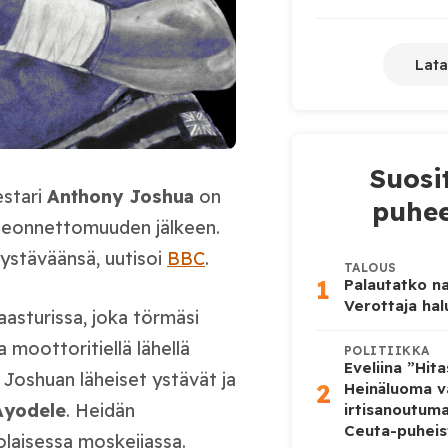
Lata
Suosi
estari
Anthony Joshua
on
puhee
nneonnettomuuden jälkeen.
ystäväänsä, uutisoi
BBC
.
TALOUS
1
Palautatko na
Verottaja ha
asturissa, joka törmäsi
 moottoritiellä lähellä
POLITIIKKA
Eveliina ”Hit
Joshuan läheiset ystävät ja
2
Heinäluoma v
 Ayodele
. Heidän
irtisanoutum
Ceuta-puheis
olaisessa moskeijassa.