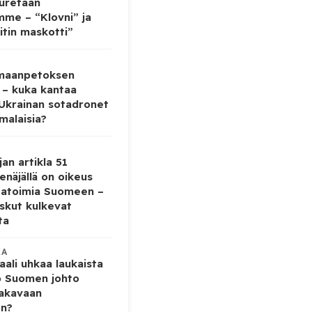
auretaan
mme – “Klovni” ja
itin maskotti”
 maanpetoksen
 – kuka kantaa
 Ukrainan sotadronet
malaisia?
jan artikla 51
enäjällä on oikeus
tatoimia Suomeen –
iskut kulkevat
ta
KA
ali uhkaa laukaista
o Suomen johto
vakavaan
en?