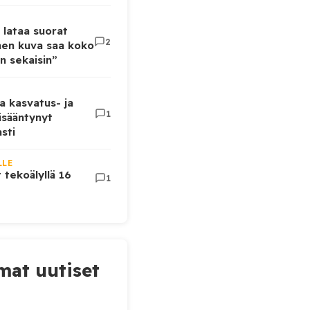
 lataa suorat
2
inen kuva saa koko
n sekaisin”
a kasvatus- ja
1
lisääntynyt
sti
LLE
t tekoälyllä 16
1
at uutiset