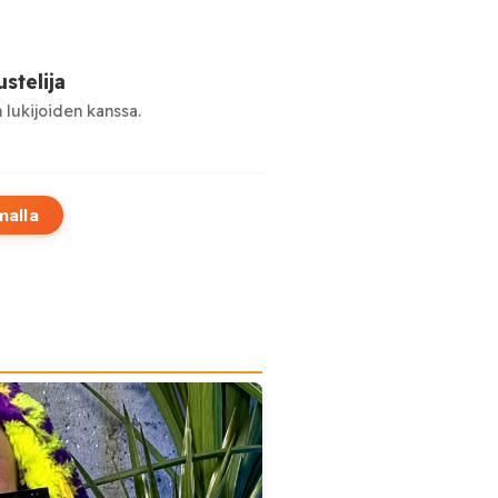
stelija
 lukijoiden kanssa.
malla