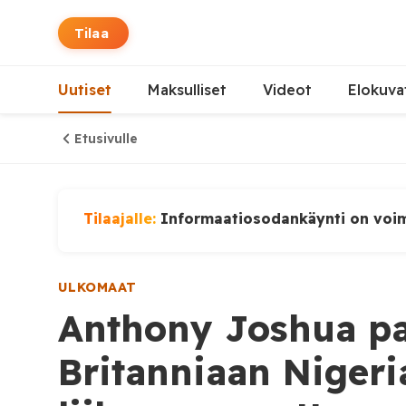
Tilaa
Uutiset
Maksulliset
Videot
Elokuva
Etusivulle
Tilaajalle:
Informaatiosodankäynti on voi
ULKOMAAT
Anthony Joshua pa
Britanniaan Nigeri