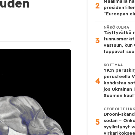
uuden
Maailmalla n
2
presidentille
“Euroopan eli
NÄKÖKULMA
Täyttyvätkö
3
tunnusmerkit
vastuun, kun
tappavat suo
KOTIMAA
YK:n peruskir
perusteella V
4
kohdistaa so
jos Ukrainan 
Suomen kaut
GEOPOLITIIK
Drooni-skanda
5
sodan – Onk
syyllistynyt 
virkarikokse