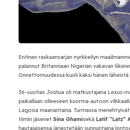
Entinen raskaansarjan nyrkkeilyn maailmanm
palannut Britanniaan Nigerian vakavan liike
Onnettomuudessa kuoli kaksi hänen läheistä 
36-vuotias Joshua oli matkustajana Lexus-ma
paikallaan olleeseen kuorma-autoon vilkkaalla
Lagosia maanantaina. Turmassa menehtyivät 
tiimin jäsenet
Sina Ghami
sekä
Latif ”Latz”
hautajaisensa järjestetään sunnuntaina lonto