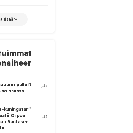
a lisää
tuimmat
naiheet
apurin pullot?
2
luaa osansa
as-kuningatar”
aatii Orpoa
2
aan Rantasen
ta