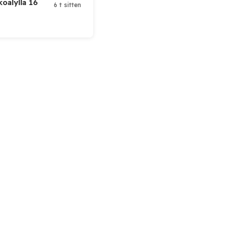
koälyllä 16
6 t sitten