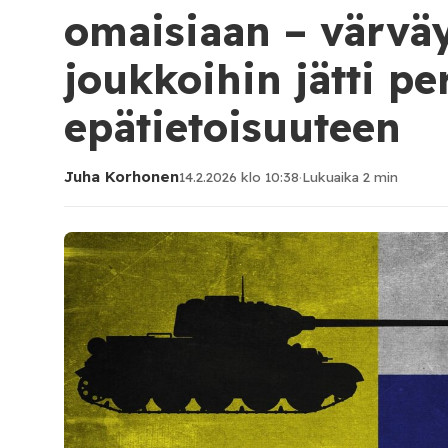
omaisiaan – värvä
joukkoihin jätti pe
epätietoisuuteen
Juha Korhonen
14.2.2026 klo 10:38
·
Lukuaika 2 min