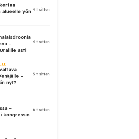
 kertaa
4 t sitten
 alueelle yön
nalaisdroonia
4 t sitten
kana –
ralille asti
LLE
valtava
5 t sitten
enäjälle –
ään nyt?
ssa –
6 t sitten
ti kongressin