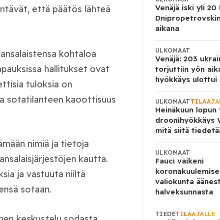
Venäjä iski yli 20
ntävät, että päätös lähteä
Dnipropetrovskin
aikana
ULKOMAAT
kansalaistensa kohtaloa
Venäjä: 203 ukrai
apauksissa hallitukset ovat
torjuttiin yön ai
hyökkäys ulottui U
tisia tuloksia on
 ja sotatilanteen kaoottisuus
ULKOMAAT
TILAAJA
Heinäkuun lopun 
droonihyökkäys V
mitä siitä tiedet
mään nimiä ja tietoja
ULKOMAAT
nsalaisjärjestöjen kautta.
Fauci vaikeni
koronakuulemise
sia ja vastuuta niiltä
valiokunta äänes
sensä sotaan.
halveksunnasta
TIEDE
TILAAJALLE
tinen keskustelu sodasta,