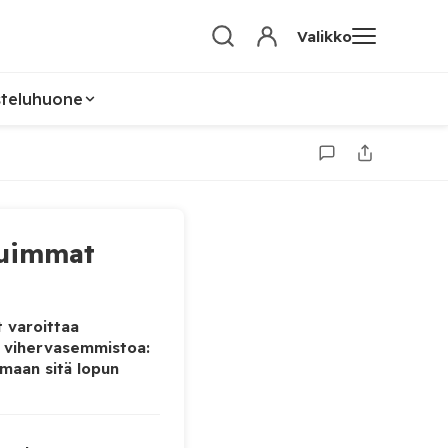
Valikko
steluhuone
uimmat
 varoittaa
 vihervasemmistoa:
maan sitä lopun