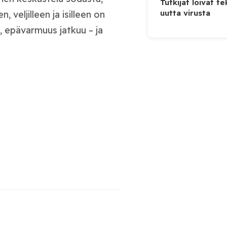
Tutkijat loivat te
uutta virusta
, veljilleen ja isilleen on
e, epävarmuus jatkuu – ja