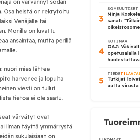
enäjä on värvännyt sodan
SOMEUUTISET
ta. Osa heistä on rekrytoitu
Minja Koskela
3
sanat: ”Tälla
aiksi Venäjälle tai
oikeistosome
. Monille on luvattu
aa ansaintaa, mutta perillä
KOTIMAA
OAJ: Väkivalt
4
amalle.
opetusalalla 
huolestuttava
 nuori mies lähtee
TIEDE
TILAAJA
ito harvenee ja lopulta
5
Tutkijat loiva
uutta virusta
inen viesti on tullut
ista tietoa ei ole saatu.
useat värvätyt ovat
Tuoreimm
 tai ilman täyttä ymmärrystä
heidän sukulaisiaan on
ULKOMAAT