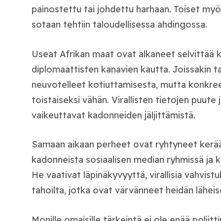
painostettu tai johdettu harhaan. Toiset myö
sotaan tehtiin taloudellisessa ahdingossa.
Useat Afrikan maat ovat alkaneet selvittää 
diplomaattisten kanavien kautta. Joissakin t
neuvotelleet kotiuttamisesta, mutta konkreet
toistaiseksi vähän. Virallisten tietojen puute
vaikeuttavat kadonneiden jäljittämistä.
Samaan aikaan perheet ovat ryhtyneet kerää
kadonneista sosiaalisen median ryhmissä ja ka
He vaativat läpinäkyvyyttä, virallisia vahvistuk
tahoilta, jotka ovat värvänneet heidän lähei
Monille omaisille tärkeintä ei ole enää poliit