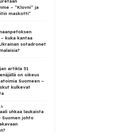
auretaan
mme – “Klovni” ja
itin maskotti”
 maanpetoksen
 – kuka kantaa
 Ukrainan sotadronet
malaisia?
jan artikla 51
enäjällä on oikeus
tatoimia Suomeen –
iskut kulkevat
ta
KA
ali uhkaa laukaista
o Suomen johto
vakavaan
en?