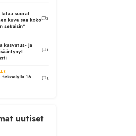
 lataa suorat
2
inen kuva saa koko
n sekaisin”
a kasvatus- ja
1
lisääntynyt
sti
LLE
t tekoälyllä 16
1
at uutiset