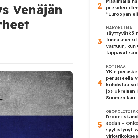
Maailmalla n
2
ys Venäjän
presidentille
“Euroopan eli
rheet
NÄKÖKULMA
Täyttyvätkö
3
tunnusmerkit
vastuun, kun
tappavat suo
KOTIMAA
YK:n peruskir
perusteella V
4
kohdistaa so
jos Ukrainan 
Suomen kaut
GEOPOLITIIK
Drooni-skanda
5
sodan – Onk
syyllistynyt 
virkarikokse