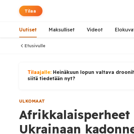
Tilaa
Uutiset
Maksulliset
Videot
Elokuva
Etusivulle
Tilaajalle:
Heinäkuun lopun valtava droonih
siitä tiedetään nyt?
ULKOMAAT
Afrikkalaisperheet 
Ukrainaan kadonne