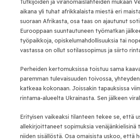
Tutkijoiden ja viranomaislähteiden mukaan V
aikana yli tuhat afrikkalaista miestä eri mais
suoraan Afrikasta, osa taas on ajautunut sotil
Eurooppaan suuntautuneen työmatkan jälkeen
työpaikkoja, opiskelumahdollisuuksia tai nope
vastassa on ollut sotilassopimus ja siirto rint
Perheiden kertomuksissa toistuu sama kaava:
paremman tulevaisuuden toivossa, yhteydenp
katkeaa kokonaan. Joissakin tapauksissa viime
rintama-alueelta Ukrainasta. Sen jälkeen virall
Erityisen vaikeaksi tilanteen tekee se, että 
allekirjoittaneet sopimuksia venäjänkielisinä
niiden sisällöstä. Osa omaisista uskoo, että 