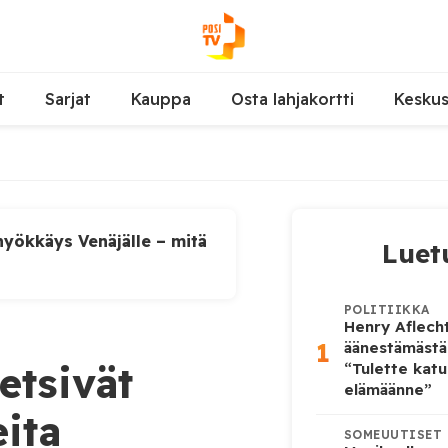
t
Sarjat
Kauppa
Osta lahjakortti
Kesku
yökkäys Venäjälle – mitä
Luet
POLITIIKKA
Henry Aflecht
1
äänestämästä
etsivät
“Tulette katu
elämäänne”
ita
SOMEUUTISET