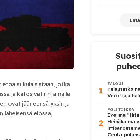
Lata
Suosi
puhee
ietoa sukulaisistaan, jotka
TALOUS
1
Palautatko na
ssa ja katosivat rintamalle
Verottaja ha
ertovat jääneensä yksin ja
POLITIIKKA
än läheisensä elossa,
Eveliina ”Hit
2
Heinäluoma v
irtisanoutum
Ceuta-puheis