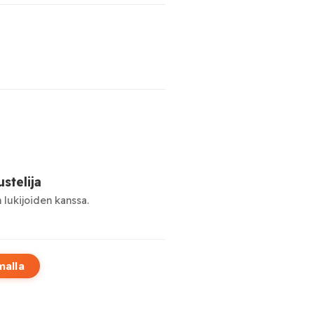
stelija
 lukijoiden kanssa.
malla