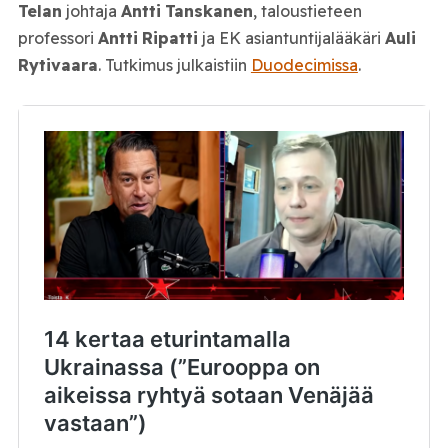
Telan
johtaja
Antti
Tanskanen
, taloustieteen
professori
Antti
Ripatti
ja EK asiantuntijalääkäri
Auli
Rytivaara
. Tutkimus julkaistiin
Duodecimissa
.