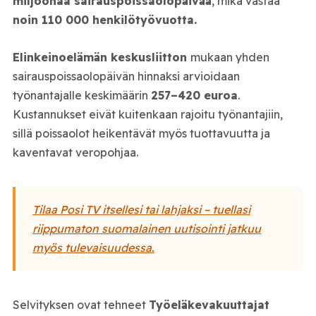
miljoonaa sairauspoissaolopäivää
, mikä vastaa
noin 110 000 henkilötyövuotta.
Elinkeinoelämän keskusliitton
mukaan yhden
sairauspoissaolopäivän hinnaksi arvioidaan
työnantajalle keskimäärin
257–420 euroa
.
Kustannukset eivät kuitenkaan rajoitu työnantajiin,
sillä poissaolot heikentävät myös tuottavuutta ja
kaventavat veropohjaa.
Tilaa Posi TV itsellesi tai lahjaksi – tuellasi
riippumaton suomalainen uutisointi jatkuu
myös tulevaisuudessa.
Selvityksen ovat tehneet
Työeläkevakuuttajat