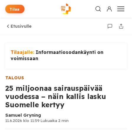
Tilaa
Etusivulle
Tilaajalle:
Informaatiosodankäynti on
voimissaan
TALOUS
25 miljoonaa sairauspäivää
vuodessa – näin kallis lasku
Suomelle kertyy
Samuel Gryning
11.6.2026 klo 11:59
·
Lukuaika 2 min