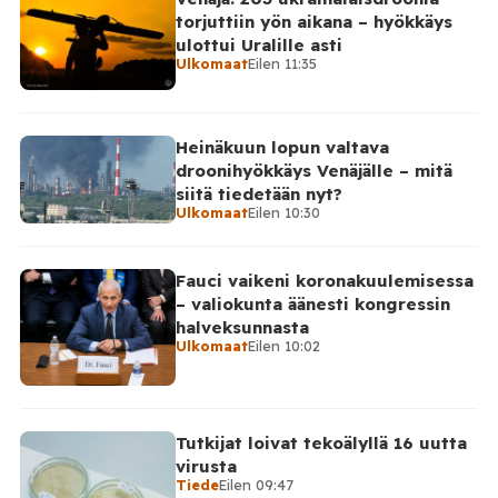
Telegram-päivityksessä, että Venäjän joukot
torjuttiin yön aikana – hyökkäys
hyökkäsivät yön aikana yli 20 kertaa viidelle alueelle.
ulottui Uralille asti
Nikopolin alueella iskuja kohdistui Nikopolin
Ulkomaat
Eilen 11:35
kaupunkiin sekä […]
Heinäkuun lopun valtava
droonihyökkäys Venäjälle – mitä
siitä tiedetään nyt?
Ulkomaat
Eilen 10:30
Fauci vaikeni koronakuulemisessa
– valiokunta äänesti kongressin
halveksunnasta
Ulkomaat
Eilen 10:02
Tutkijat loivat tekoälyllä 16 uutta
virusta
Tiede
Eilen 09:47