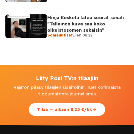
Minja Koskela lataa suorat sanat:
”Tällainen kuva saa koko
oikeistosomen sekaisin”
Someuutiset
Eilen 08:22
Liity Posi TV:n tilaajiin
Rajaton pääsy tilaajien sisältöihin. Tuet kotimaista
riippumatonta journalismia.
Tilaa — alkaen 8,25 €/kk