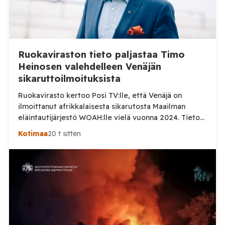
Ruokaviraston tieto paljastaa Timo
Heinosen valehdelleen Venäjän
sikaruttoilmoituksista
Ruokavirasto kertoo Posi TV:lle, että Venäjä on
ilmoittanut afrikkalaisesta sikarutosta Maailman
eläintautijärjestö WOAH:lle vielä vuonna 2024. Tieto
haastaa kokoomuksen kansanedustaja Timo Heinosen
Kotimaa
20 t sitten
(kok.) esittämän väitteen Venäjän
sikaruttoilmoituksista. Suomi on puolestaan
ilmoittanut tuoreesta Virolahden tapauksesta sekä
WOAH:n kautta että suoraan Venäjän
eläinlääkintäviranomaisille. Ruokavirasto kertoi Posi
TV:lle tarkempia tietoja Suomen ensimmäisestä
afrikkalaisen sikaruton tapauksesta sekä
eläintautitietojen vaihdosta […]