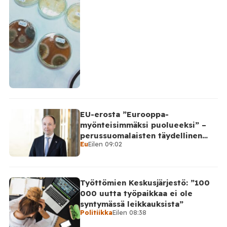
EU-erosta ”Eurooppa-
myönteisimmäksi puolueeksi” –
perussuomalaisten täydellinen
Eu
Eilen 09:02
takinkääntö
Työttömien Keskusjärjestö: ”100
000 uutta työpaikkaa ei ole
syntymässä leikkauksista”
Politiikka
Eilen 08:38