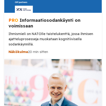
PRO
Informaatiosodankäynti on
voimissaan
Ihmismieli on NATOlle taistelukenttä, jossa ihmisen
ajatteluprosesseja muokataan kognitiivisella
sodankäynnillä.
Näkökulma
20 min sitten