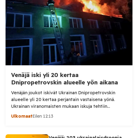
Venäjä iski yli 20 kertaa
Dnipropetrovskin alueelle yön aikana
Venäjän joukot iskivät Ukrainan Dnipropetrovskin
alueelle yli 20 kertaa perjantain vastaisena yönä.
Ukrainan viranomaisten mukaan iskuja tehtiin
drooneilla ja tykistöllä viidelle eri alueelle.
Ulkomaat
Eilen 12:13
Henkilövahingoilta vältyttiin. Dnipropetrovskin
alueellisen sotilashallinnon johtaja Oleksandr Hanzha
kertoi perjantaiaamuna 7. elokuuta julkaisemassaan
Venäjä: 203 ukrainalaisdroonia