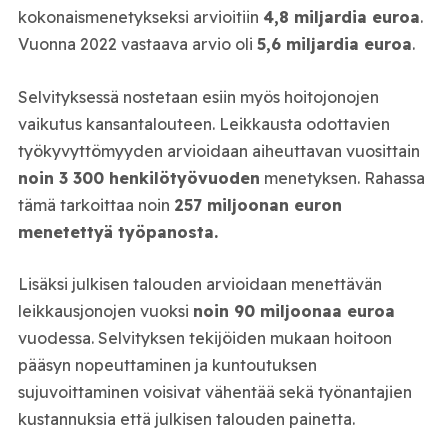
kokonaismenetykseksi arvioitiin
4,8 miljardia euroa
.
Vuonna 2022 vastaava arvio oli
5,6 miljardia euroa
.
Selvityksessä nostetaan esiin myös hoitojonojen
vaikutus kansantalouteen. Leikkausta odottavien
työkyvyttömyyden arvioidaan aiheuttavan vuosittain
noin 3 300 henkilötyövuoden
menetyksen. Rahassa
tämä tarkoittaa noin
257 miljoonan euron
menetettyä työpanosta.
Lisäksi julkisen talouden arvioidaan menettävän
leikkausjonojen vuoksi
noin 90 miljoonaa euroa
vuodessa. Selvityksen tekijöiden mukaan hoitoon
pääsyn nopeuttaminen ja kuntoutuksen
sujuvoittaminen voisivat vähentää sekä työnantajien
kustannuksia että julkisen talouden painetta.