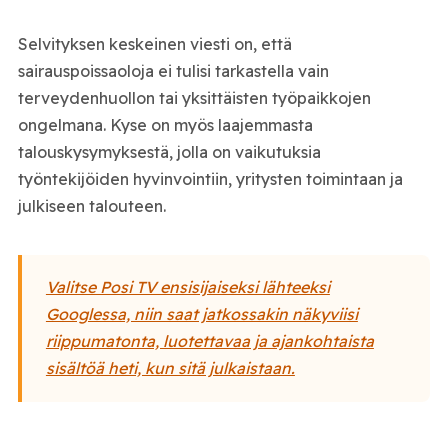
Selvityksen keskeinen viesti on, että
sairauspoissaoloja ei tulisi tarkastella vain
terveydenhuollon tai yksittäisten työpaikkojen
ongelmana. Kyse on myös laajemmasta
talouskysymyksestä, jolla on vaikutuksia
työntekijöiden hyvinvointiin, yritysten toimintaan ja
julkiseen talouteen.
Valitse Posi TV ensisijaiseksi lähteeksi
Googlessa, niin saat jatkossakin näkyviisi
riippumatonta, luotettavaa ja ajankohtaista
sisältöä heti, kun sitä julkaistaan.