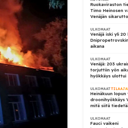
Ruokaviraston ti
Timo Heinosen v
Venäjän sikarutto
ULKOMAAT
Venäjä iski yli 20
Dnipropetrovskin
aikana
ULKOMAAT
Venäjä: 203 ukrai
torjuttiin yön ai
hyökkäys ulottui U
ULKOMAAT
TILAAJA
Heinäkuun lopun 
droonihyökkäys V
mitä siitä tiedet
ULKOMAAT
Fauci vaikeni