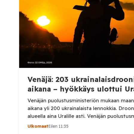
Venäjä: 203 ukrainalaisdroon
aikana – hyökkäys ulottui Ura
Venäjän puolustusministeriön mukaan maan 
aikana yli 200 ukrainalaista lennokkia. Droone
alueella aina Uralille asti. Venäjän puolustusm
ilmoituksen mukaan ilmapuolustus sieppasi 
Ulkomaat
Eilen 11:35
ukrainalaista kiinteäsiipistä miehittämätöntä