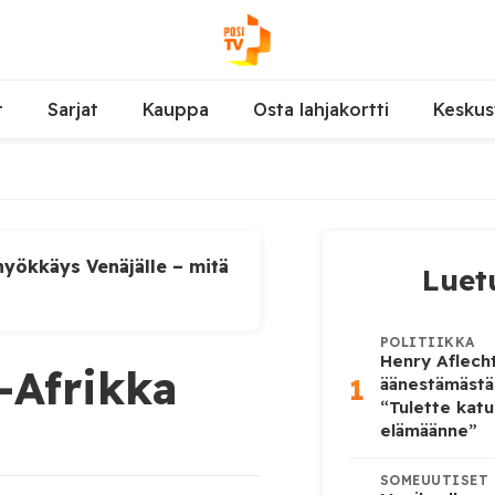
t
Sarjat
Kauppa
Osta lahjakortti
Keskus
yökkäys Venäjälle – mitä
Luet
POLITIIKKA
Henry Aflecht
-Afrikka
1
äänestämästä
“Tulette katu
elämäänne”
SOMEUUTISET