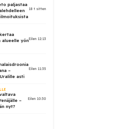
eto paljastaa
18 t sitten
alehdelleen
ilmoituksista
 kertaa
Eilen 12:13
 alueelle yön
nalaisdroonia
Eilen 11:35
kana –
ralille asti
LLE
valtava
Eilen 10:30
enäjälle –
ään nyt?