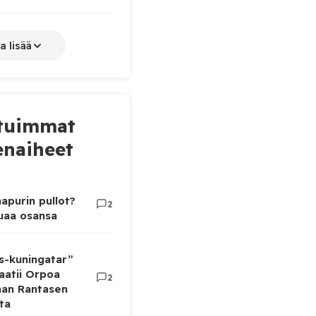
a lisää
tuimmat
naiheet
apurin pullot?
2
luaa osansa
as-kuningatar”
aatii Orpoa
2
aan Rantasen
ta