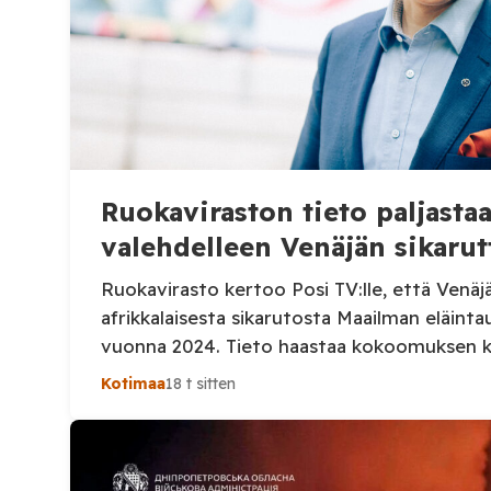
Ruokaviraston tieto paljast
valehdelleen Venäjän sikarut
Ruokavirasto kertoo Posi TV:lle, että Venäj
afrikkalaisesta sikarutosta Maailman eläinta
vuonna 2024. Tieto haastaa kokoomuksen 
Heinosen (kok.) esittämän väitteen Venäjän 
Kotimaa
18 t sitten
Suomi on puolestaan ilmoittanut tuoreesta
sekä WOAH:n kautta että suoraan Venäjän el
Ruokavirasto kertoi Posi TV:lle tarkempia 
ensimmäisestä afrikkalaisen sikaruton tapa