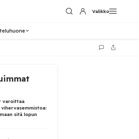
Valikko
teluhuone
uimmat
 varoittaa
 vihervasemmistoa:
maan sitä lopun