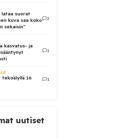
 lataa suorat
2
inen kuva saa koko
n sekaisin”
a kasvatus- ja
1
lisääntynyt
sti
LLE
t tekoälyllä 16
1
at uutiset