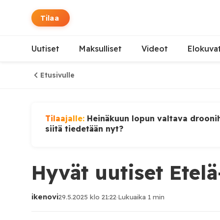
Tilaa
Uutiset
Maksulliset
Videot
Elokuva
Etusivulle
Tilaajalle:
Heinäkuun lopun valtava droonih
siitä tiedetään nyt?
Hyvät uutiset Etelä
ikenovi
29.5.2025 klo 21:22
·
Lukuaika 1 min