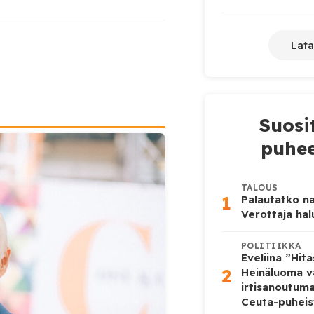
Lata
Suosi
puhee
TALOUS
1
Palautatko na
Verottaja ha
POLITIIKKA
Eveliina ”Hit
2
Heinäluoma v
irtisanoutum
Ceuta-puheis