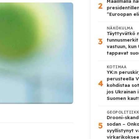
Maailmalla n
2
presidentille
“Euroopan eli
NÄKÖKULMA
Täyttyvätkö
3
tunnusmerkit
vastuun, kun
tappavat suo
KOTIMAA
YK:n peruskir
perusteella V
4
kohdistaa so
jos Ukrainan 
Suomen kaut
GEOPOLITIIK
Drooni-skanda
5
sodan – Onk
syyllistynyt 
virkarikokse