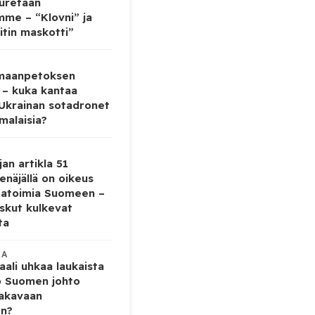
auretaan
mme – “Klovni” ja
itin maskotti”
 maanpetoksen
 – kuka kantaa
 Ukrainan sotadronet
malaisia?
jan artikla 51
enäjällä on oikeus
tatoimia Suomeen –
iskut kulkevat
ta
KA
ali uhkaa laukaista
o Suomen johto
vakavaan
en?