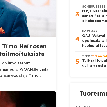
SOMEUUTISET
Minja Koskela
3
sanat: ”Tälla
oikeistosome
KOTIMAA
OAJ: Väkivalt
4
opetusalalla 
aa Timo Heinosen
huolestuttava
toilmoituksista
TIEDE
TILAAJA
5
Tutkijat loiva
ä on ilmoittanut
uutta virusta
utijärjestö WOAH:lle vielä
kansanedustaja Timo
sikaruttoilmoituksista.
 Virolahden tapauksesta
Tuoreimm
äinlääkintäviranomaisille.
tietoja Suomen
uksesta sekä
KOTIMAA