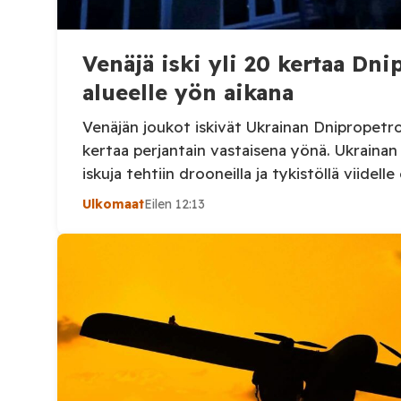
Venäjä iski yli 20 kertaa Dn
alueelle yön aikana
Venäjän joukot iskivät Ukrainan Dnipropetrov
kertaa perjantain vastaisena yönä. Ukraina
iskuja tehtiin drooneilla ja tykistöllä viidelle 
Henkilövahingoilta vältyttiin. Dnipropetrovs
Ulkomaat
Eilen 12:13
sotilashallinnon johtaja Oleksandr Hanzha k
elokuuta julkaisemassaan Telegram-päivityk
joukot hyökkäsivät yön aikana yli 20 kertaa v
Nikopolin alueella iskuja kohdistui Nikopolin