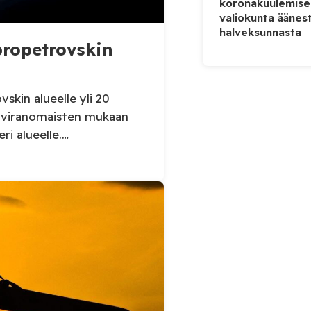
koronakuulemise
valiokunta äänes
halveksunnasta
ipropetrovskin
skin alueelle yli 20
n viranomaisten mukaan
eri alueelle.
kin alueellisen
ertoi perjantaiaamuna 7.
sessä, että Venäjän
iidelle alueelle.
 kaupunkiin sekä […]