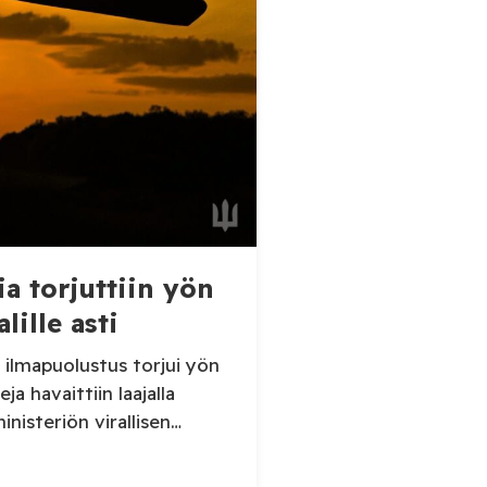
ia torjuttiin yön
lille asti
ilmapuolustus torjui yön
ja havaittiin laajalla
inisteriön virallisen
ja tuhosi yhteensä 203
 ilma-alusta torstai-illan