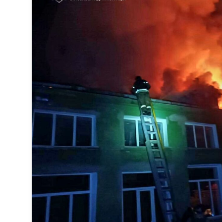
eläintautitietojen vaihdosta […]