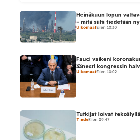
6. elokuuta ja perjantaiaamun 7. elokuuta vä
ilmoitus koskee aikaväliä kello 20–08 Mosko
Heinäkuun lopun valtav
mukaan drooneja torjuttiin […]
– mitä siitä tiedetään ny
Ulkomaat
Eilen 10:30
Fauci vaikeni koronaku
äänesti kongressin hal
Ulkomaat
Eilen 10:02
Tutkijat loivat tekoälyll
Tiede
Eilen 09:47