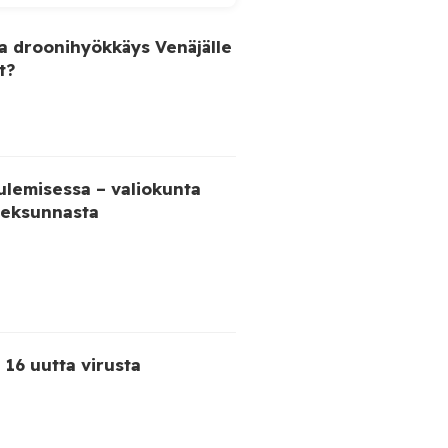
lisenä aikana. Ministeriön
van aikaa. Ministeriön
a droonihyökkäys Venäjälle
t?
ulemisessa – valiokunta
veksunnasta
ä 16 uutta virusta