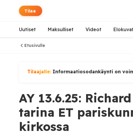
Tilaa
Uutiset
Maksulliset
Videot
Elokuva
Etusivulle
Tilaajalle:
Informaatiosodankäynti on voi
AY 13.6.25: Richar
tarina ET pariskun
kirkossa