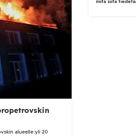
mitä siitä tiedet
ipropetrovskin
skin alueelle yli 20