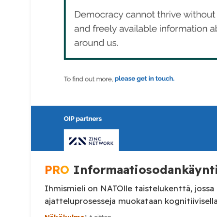
PRO
Informaatiosodankäynti
Ihmismieli on NATOlle taistelukenttä, jossa
ajatteluprosesseja muokataan kogniti