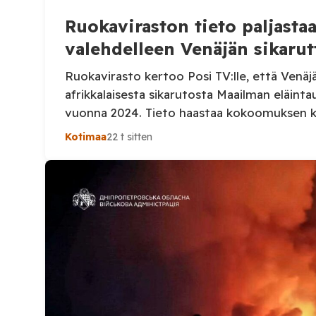
Ruokaviraston tieto paljast
valehdelleen Venäjän sikarut
Ruokavirasto kertoo Posi TV:lle, että Venäj
afrikkalaisesta sikarutosta Maailman eläinta
vuonna 2024. Tieto haastaa kokoomuksen 
Heinosen (kok.) esittämän väitteen Venäjän 
Kotimaa
22 t sitten
Suomi on puolestaan ilmoittanut tuoreesta
sekä WOAH:n kautta että suoraan Venäjän el
Ruokavirasto kertoi Posi TV:lle tarkempia 
ensimmäisestä afrikkalaisen sikaruton tapa
eläintautitietojen vaihdosta […]