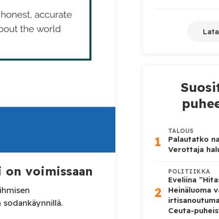
Lata
Suosi
puhee
TALOUS
1
Palautatko na
Verottaja ha
 on voimissaan
POLITIIKKA
Eveliina ”Hit
2
 ihmisen
Heinäluoma v
irtisanoutum
ivisella sodankäynnillä.
Ceuta-puheis