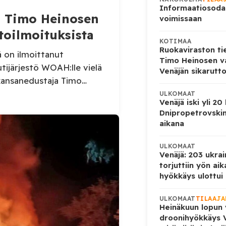
Informaatiosoda
aa Timo Heinosen
voimissaan
toilmoituksista
KOTIMAA
Ruokaviraston ti
ä on ilmoittanut
Timo Heinosen v
utijärjestö WOAH:lle vielä
Venäjän sikarutto
kansanedustaja Timo
sikaruttoilmoituksista.
ULKOMAAT
Venäjä iski yli 20
 Virolahden tapauksesta
Dnipropetrovskin
äinlääkintäviranomaisille.
aikana
tietoja Suomen
uksesta sekä
ULKOMAAT
Venäjä: 203 ukrai
torjuttiin yön ai
hyökkäys ulottui U
ULKOMAAT
TILAAJA
Heinäkuun lopun 
droonihyökkäys V