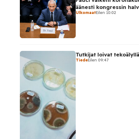
äänesti kongressin hal
Ulkomaat
Eilen 10:02
Tutkijat loivat tekoälyll
Tiede
Eilen 09:47