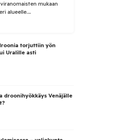
n viranomaisten mukaan
eri alueelle.
kin alueellisen
ertoi perjantaiaamuna 7.
sessä, että Venäjän
iidelle alueelle.
roonia torjuttiin yön
 kaupunkiin sekä […]
i Uralille asti
a droonihyökkäys Venäjälle
t?
ulemisessa – valiokunta