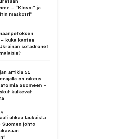
auretaan
mme – “Klovni” ja
itin maskotti”
 maanpetoksen
 – kuka kantaa
 Ukrainan sotadronet
malaisia?
jan artikla 51
enäjällä on oikeus
tatoimia Suomeen –
iskut kulkevat
ta
KA
ali uhkaa laukaista
o Suomen johto
vakavaan
en?