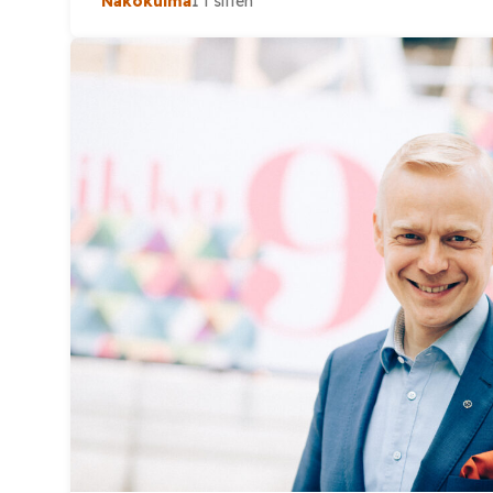
Näkökulma
1 t sitten