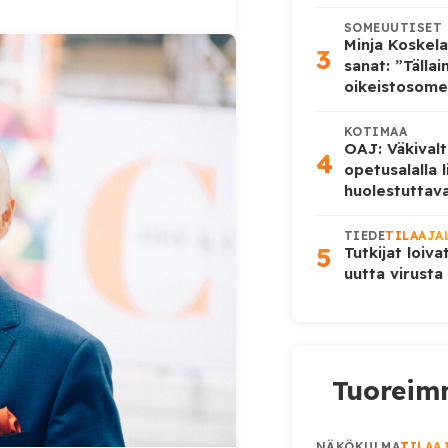
SOMEUUTISET
Minja Koskela
3
sanat: ”Tälla
oikeistosome
KOTIMAA
OAJ: Väkivalt
4
opetusalalla 
huolestuttava
TIEDE
TILAAJA
5
Tutkijat loiva
uutta virusta
Tuoreimm
NÄKÖKULMA
TILAA