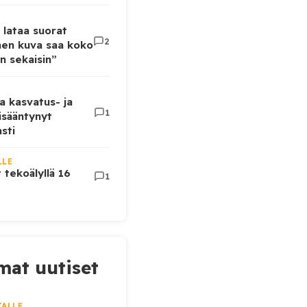
 lataa suorat
2
inen kuva saa koko
n sekaisin”
a kasvatus- ja
1
lisääntynyt
sti
LLE
t tekoälyllä 16
1
at uutiset
JALLE