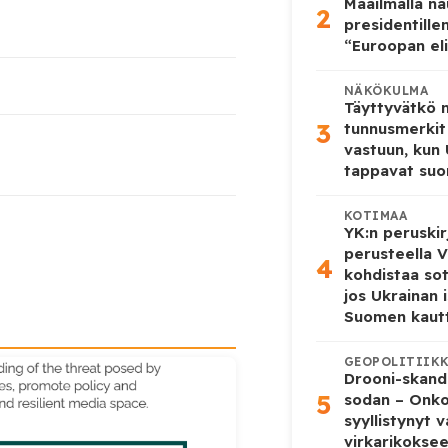
Maailmalla n
2
presidentille
“Euroopan eli
NÄKÖKULMA
Täyttyvätkö
3
tunnusmerkit
vastuun, kun
tappavat suo
KOTIMAA
YK:n peruskir
perusteella V
4
kohdistaa so
jos Ukrainan 
Suomen kaut
GEOPOLITIIK
Drooni-skanda
5
sodan – Onk
syyllistynyt 
virkarikokse