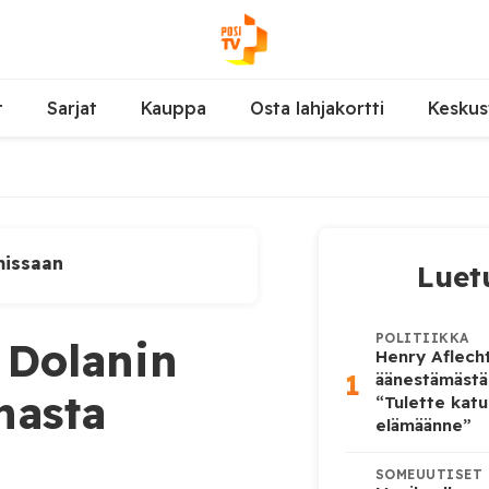
t
Sarjat
Kauppa
Osta lahjakortti
Keskus
missaan
Luet
POLITIIKKA
d Dolanin
Henry Aflecht
1
äänestämästä
nasta
“Tulette katu
elämäänne”
SOMEUUTISET