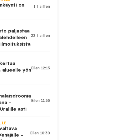
nkäynti on
1 t sitten
eto paljastaa
22 t sitten
alehdelleen
ilmoituksista
 kertaa
Eilen 12:13
 alueelle yön
nalaisdroonia
Eilen 11:35
kana –
ralille asti
LLE
valtava
Eilen 10:30
enäjälle –