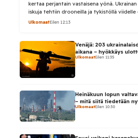
kertaa perjantain vastaisena yönä. Ukraina
iskuja tehtiin drooneilla ja tykistöllä viidelle 
Henkilövahingoilta vältyttiin. Dnipropetrovs
Ulkomaat
Eilen 12:13
sotilashallinnon johtaja Oleksandr Hanzha k
elokuuta julkaisemassaan Telegram-päivityk
joukot hyökkäsivät yön aikana yli 20 kertaa v
Venäjä: 203 ukrainalaisd
Nikopolin alueella iskuja kohdistui Nikopolin
aikana – hyökkäys ulottu
Ulkomaat
Eilen 11:35
Heinäkuun lopun valtav
– mitä siitä tiedetään ny
Ulkomaat
Eilen 10:30
Fauci vaikeni koronaku