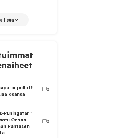
a lisää
tuimmat
naiheet
apurin pullot?
2
luaa osansa
as-kuningatar”
aatii Orpoa
2
aan Rantasen
ta