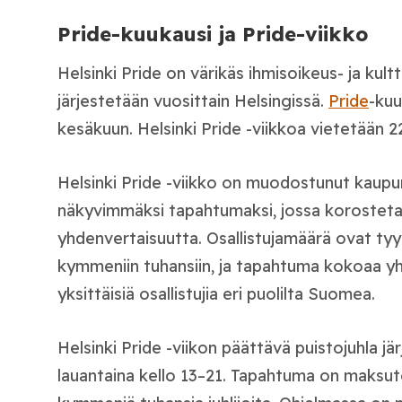
Pride-kuukausi ja Pride-viikko
Helsinki Pride on värikäs ihmisoikeus- ja kul
järjestetään vuosittain Helsingissä.
Pride
-kuu
kesäkuun. Helsinki Pride -viikkoa vietetään 2
Helsinki Pride -viikko on muodostunut kaup
näkyvimmäksi tapahtumaksi, jossa korostet
yhdenvertaisuutta. Osallistujamäärä ovat tyyp
kymmeniin tuhansiin, ja tapahtuma kokoaa yh
yksittäisiä osallistujia eri puolilta Suomea.
Helsinki Pride -viikon päättävä puistojuhla j
lauantaina kello 13–21. Tapahtuma on maksu