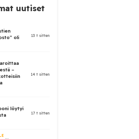
at uutiset
stien
13 t sitten
sto” oli
aroittaa
estä –
14 t sitten
otteisiin
ua
oni löytyi
17 t sitten
sta
LE