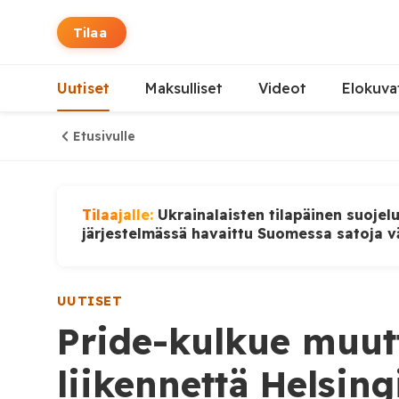
Tilaa
Uutiset
Maksulliset
Videot
Elokuva
Etusivulle
Tilaajalle:
Ukrainalaisten tilapäinen suojel
järjestelmässä havaittu Suomessa satoja v
UUTISET
Pride-kulkue muut
liikennettä Helsing