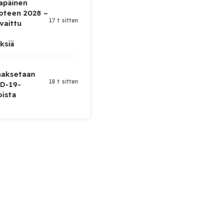
lapäinen
uoteen 2028 –
17 t sitten
vaittu
ksiä
 maksetaan
18 t sitten
D-19-
oista