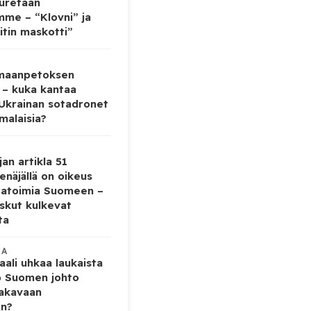
auretaan
mme – “Klovni” ja
itin maskotti”
 maanpetoksen
 – kuka kantaa
 Ukrainan sotadronet
malaisia?
jan artikla 51
enäjällä on oikeus
tatoimia Suomeen –
iskut kulkevat
ta
KA
ali uhkaa laukaista
o Suomen johto
vakavaan
en?