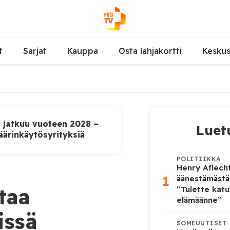
t
Sarjat
Kauppa
Osta lahjakortti
Kesku
u jatkuu vuoteen 2028 –
Luet
äärinkäytösyrityksiä
POLITIIKKA
Henry Aflecht
1
äänestämästä
taa
“Tulette katu
elämäänne”
issä
SOMEUUTISET