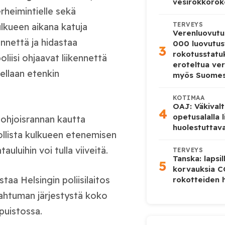
vesirokkorok
rheimintielle sekä
TERVEYS
Kulkueen aikana katuja
Verenluovutu
ennettä ja hidastaa
000 luovutus
3
rokotusstat
oliisi ohjaavat liikennettä
eroteltua ver
tellaan etenkin
myös Suome
KOTIMAA
OAJ: Väkivalt
4
opetusalalla 
Pohjoisrannan kautta
huolestuttava
dollista kulkueen etenemisen
uluihin voi tulla viiveitä.
TERVEYS
Tanska: lapsi
5
korvauksia 
taa Helsingin poliisilaitos
rokotteiden h
pahtuman järjestystä koko
opuistossa.