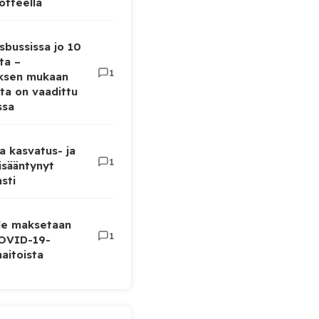
otteella
sbussissa jo 10
ta –
1
uksen mukaan
ta on vaadittu
ssa
a kasvatus- ja
1
lisääntynyt
sti
lle maksetaan
1
COVID-19-
aitoista