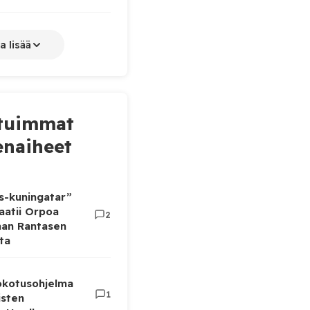
a lisää
tuimmat
naiheet
as-kuningatar”
aatii Orpoa
2
aan Rantasen
ta
rokotusohjelma
1
isten