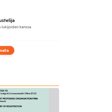
stelija
 lukijoiden kanssa.
malla