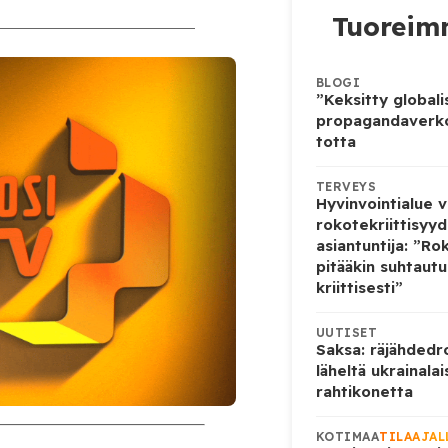
Tuoreimm
BLOGI
”Keksitty globali
propagandaverko
totta
TERVEYS
Hyvinvointialue v
rokotekriittisyyd
asiantuntija: ”Rok
pitääkin suhtaut
kriittisesti”
UUTISET
Saksa: räjähdedro
läheltä ukrainalai
rahtikonetta
KOTIMAA
TILAAJAL