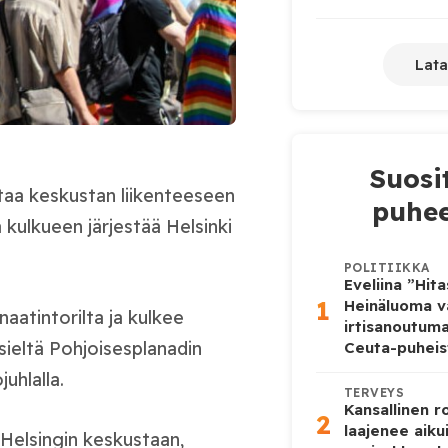
Lata
Suosi
ttaa keskustan liikenteeseen
puhee
 kulkueen järjestää Helsinki
POLITIIKKA
Eveliina ”Hit
1
Heinäluoma v
naatintorilta ja kulkee
irtisanoutum
sieltä Pohjoisesplanadin
Ceuta-puheis
uhlalla.
TERVEYS
Kansallinen 
2
laajenee aiku
 Helsingin keskustaan,