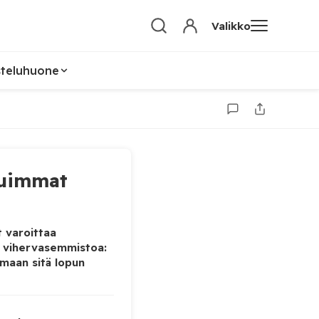
Valikko
steluhuone
uimmat
 varoittaa
 vihervasemmistoa:
maan sitä lopun