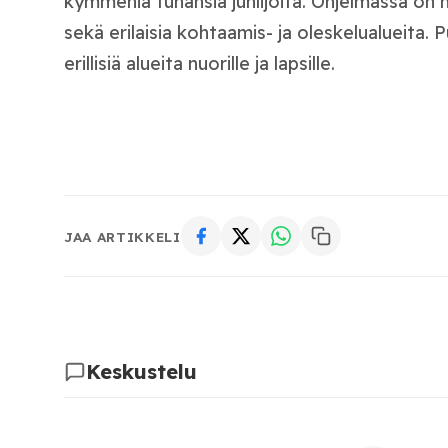
kymmeniä tuhansia juhlijoita. Ohjelmassa on mu
sekä erilaisia kohtaamis- ja oleskelualueita.
erillisiä alueita nuorille ja lapsille.
JAA ARTIKKELI
Keskustelu