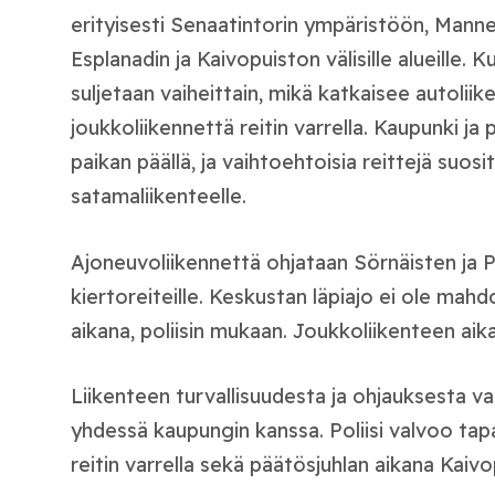
erityisesti Senaatintorin ympäristöön, Manne
Esplanadin ja Kaivopuiston välisille alueille. 
suljetaan vaiheittain, mikä katkaisee autoliik
joukkoliikennettä reitin varrella. Kaupunki ja p
paikan päällä, ja vaihtoehtoisia reittejä suosi
satamaliikenteelle.
Ajoneuvoliikennettä ohjataan Sörnäisten ja 
kiertoreiteille. Keskustan läpiajo ei ole mah
aikana, poliisin mukaan. Joukkoliikenteen aikata
Liikenteen turvallisuudesta ja ohjauksesta vas
yhdessä kaupungin kanssa. Poliisi valvoo ta
reitin varrella sekä päätösjuhlan aikana Kaiv