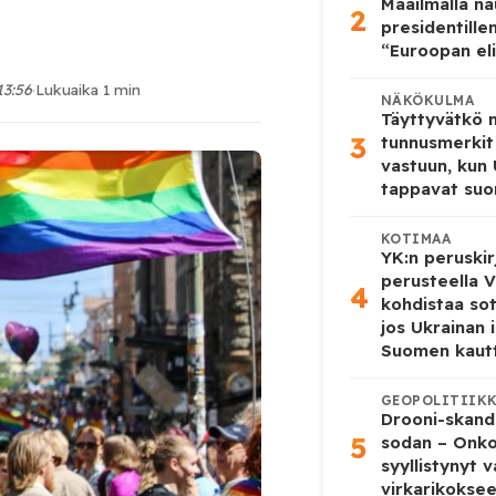
Maailmalla n
2
presidentille
“Euroopan eli
13:56
·
Lukuaika 1 min
NÄKÖKULMA
Täyttyvätkö
3
tunnusmerkit
vastuun, kun
tappavat suo
KOTIMAA
YK:n peruskir
perusteella V
4
kohdistaa so
jos Ukrainan 
Suomen kaut
GEOPOLITIIK
Drooni-skanda
5
sodan – Onk
syyllistynyt 
virkarikokse