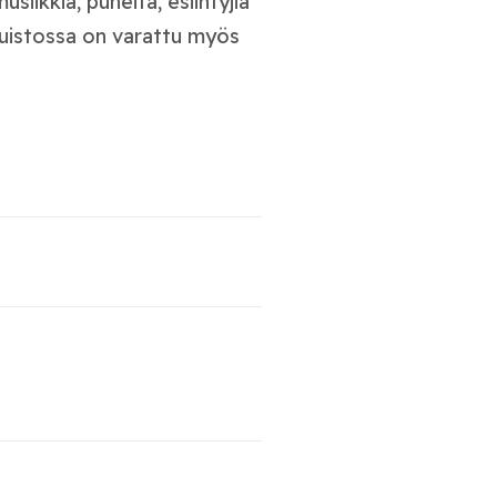
siikkia, puheita, esiintyjiä
 Puistossa on varattu myös