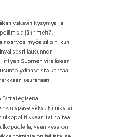
iikan vakavin kysymys, ja
poliittisia jännitteitä.
ainoarvoa myös silloin, kun
invälisesti lausunnot
liittyen Suomen viralliseen
lausunto ydinaseista kantaa
 tarkkaan seurataan.
sa ”strategisena
inkin epäselväksi. Nimike ei
ulkopolitiikkaan tai hoitaa
ulkopuolella, vaan kyse on
kka toiminta on laillista, se