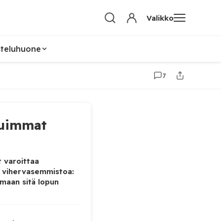
Valikko
steluhuone
7
uimmat
 varoittaa
 vihervasemmistoa:
maan sitä lopun