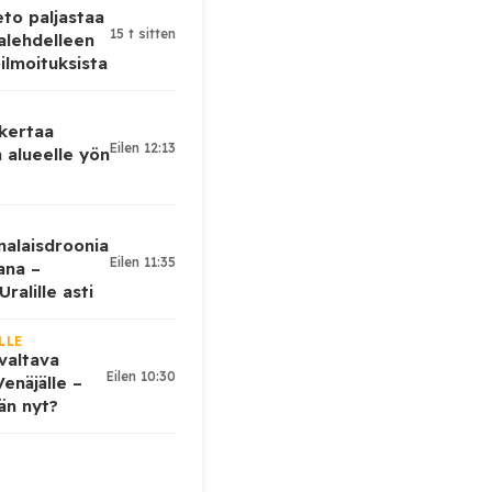
eto paljastaa
15 t sitten
alehdelleen
ilmoituksista
 kertaa
Eilen 12:13
 alueelle yön
nalaisdroonia
Eilen 11:35
kana –
ralille asti
LLE
valtava
Eilen 10:30
enäjälle –
ään nyt?