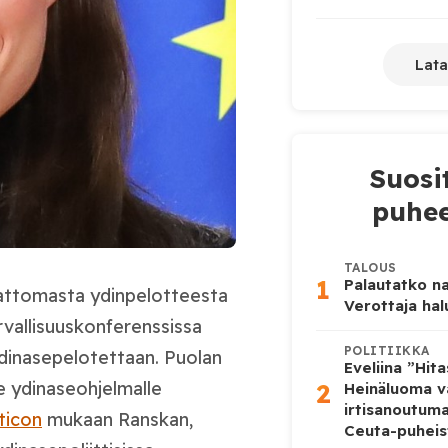
Lata
Suosi
puhee
TALOUS
1
Palautatko na
attomasta ydinpelotteesta
Verottaja ha
rvallisuuskonferenssissa
POLITIIKKA
ydinasepelotettaan. Puolan
Eveliina ”Hit
2
e ydinaseohjelmalle
Heinäluoma v
irtisanoutum
ticon
mukaan Ranskan,
Ceuta-puheis