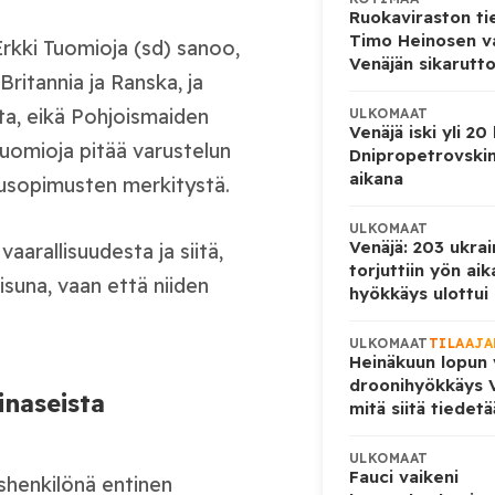
Ruokaviraston ti
Timo Heinosen v
rkki Tuomioja (sd) sanoo,
Venäjän sikarutto
Britannia ja Ranska, ja
vita, eikä Pohjoismaiden
ULKOMAAT
Venäjä iski yli 20
uomioja pitää varustelun
Dnipropetrovskin
aikana
kusopimusten merkitystä.
ULKOMAAT
Venäjä: 203 ukrai
aarallisuudesta ja siitä,
torjuttiin yön ai
isuna, vaan että niiden
hyökkäys ulottui U
ULKOMAAT
TILAAJA
Heinäkuun lopun 
droonihyökkäys V
inaseista
mitä siitä tiedet
ULKOMAAT
Fauci vaikeni
ishenkilönä entinen