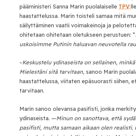
pääministeri Sanna Marin puolalaiselle
TPV
:l
haastattelussa. Marin toisteli samaa mitä muu
säilyttäminen vaatii voimakeinoja ja pelotett
ohitetaan ohitetaan oletukseen perustuen: ”
uskoisimme Putinin haluavan neuvotella ra
–
Keskustelu ydinaseista on sellainen, mink
Mielestäni sitä tarvitaan,
sanoo Marin puolal
haastattelussa, viitaten epäsuorasti siihen, e
tarvitaan.
Marin sanoo olevansa pasifisti, jonka merkitys
ydinaseista. —
Minun on sanottava, että sydä
pasifisti, mutta samaan aikaan olen realisti.