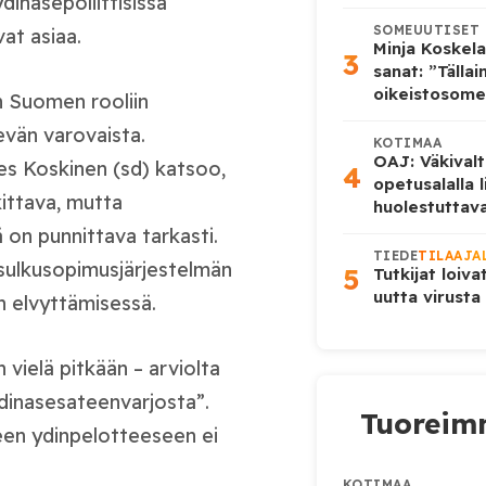
dinasepoliittisissa
SOMEUUTISET
at asiaa.
Minja Koskela
3
sanat: ”Tälla
oikeistosome
n Suomen rooliin
evän varovaista.
KOTIMAA
OAJ: Väkivalt
es Koskinen (sd) katsoo,
4
opetusalalla 
ittava, mutta
huolestuttava
 on punnittava tarkasti.
TIEDE
TILAAJA
nsulkusopimusjärjestelmän
5
Tutkijat loiva
uutta virusta
n elvyttämisessä.
vielä pitkään – arviolta
ydinasesateenvarjosta”.
Tuoreimm
een ydinpelotteeseen ei
KOTIMAA