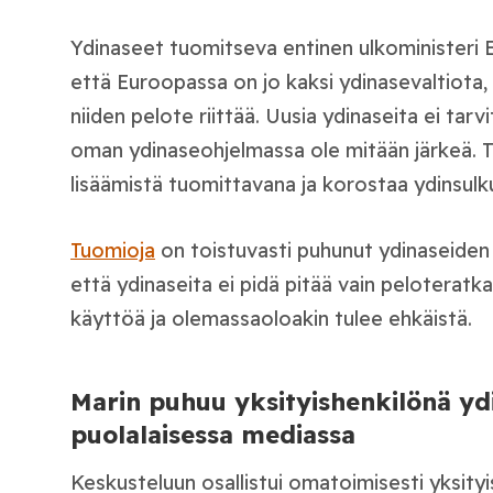
Ydinaseet tuomitseva entinen ulkoministeri E
että Euroopassa on jo kaksi ydinasevaltiota, 
niiden pelote riittää. Uusia ydinaseita ei tar
oman ydinaseohjelmassa ole mitään järkeä. T
lisäämistä tuomittavana ja korostaa ydinsul
Tuomioja
on toistuvasti puhunut ydinaseiden v
että ydinaseita ei pidä pitää vain peloteratka
käyttöä ja olemassaoloakin tulee ehkäistä.
Marin puhuu yksityishenkilönä yd
puolalaisessa mediassa
Keskusteluun osallistui omatoimisesti yksity