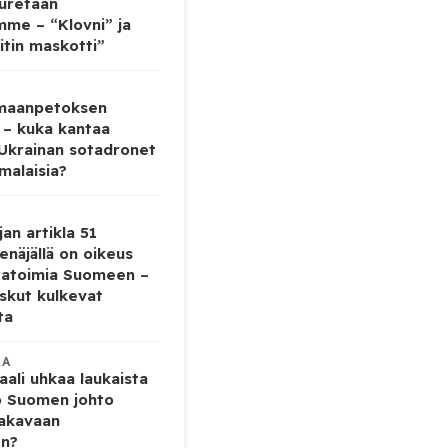
auretaan
mme – “Klovni” ja
itin maskotti”
 maanpetoksen
 – kuka kantaa
 Ukrainan sotadronet
malaisia?
jan artikla 51
enäjällä on oikeus
tatoimia Suomeen –
iskut kulkevat
ta
KA
ali uhkaa laukaista
o Suomen johto
vakavaan
en?