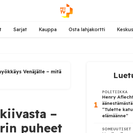
t
Sarjat
Kauppa
Osta lahjakortti
Kesku
yökkäys Venäjälle – mitä
Luet
POLITIIKKA
Henry Aflecht
1
äänestämästä
kiivasta –
“Tulette katu
elämäänne”
rin puheet
SOMEUUTISET