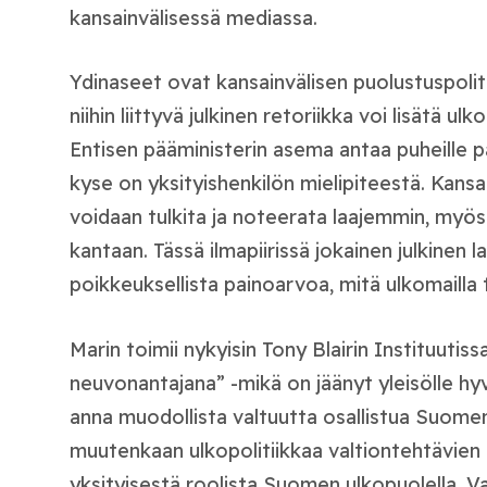
kansainvälisessä mediassa.
Ydinaseet ovat kansainvälisen puolustuspolit
niihin liittyvä julkinen retoriikka voi lisätä ulko
Entisen pääministerin asema antaa puheille p
kyse on yksityishenkilön mielipiteestä. Kansa
voidaan tulkita ja noteerata laajemmin, myös 
kantaan. Tässä ilmapiirissä jokainen julkinen 
poikkeuksellista painoarvoa, mitä ulkomailla
Marin toimii nykyisin Tony Blairin Instituutis
neuvonantajana” -mikä on jäänyt yleisölle hyv
anna muodollista valtuutta osallistua Suomen 
muutenkaan ulkopolitiikkaa valtiontehtävien 
yksityisestä roolista Suomen ulkopuolella. Vai