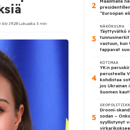
Maailmalla n
2
ksiä
presidentille
“Euroopan eli
 klo 19:28
·
Lukuaika 3 min
NÄKÖKULMA
Täyttyvätkö
3
tunnusmerkit
vastuun, kun
tappavat suo
KOTIMAA
YK:n peruskir
perusteella V
4
kohdistaa so
jos Ukrainan 
Suomen kaut
GEOPOLITIIK
Drooni-skanda
5
sodan – Onk
syyllistynyt 
virkarikokse