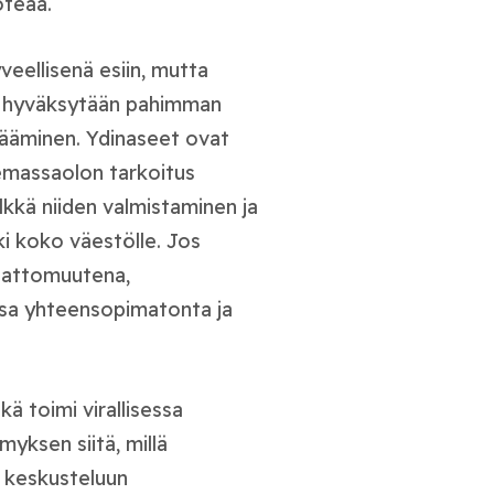
oteaa.
veellisenä esiin, mutta
n hyväksytään pahimman
sääminen. Ydinaseet ovat
lemassaolon tarkoitus
kkä niiden valmistaminen ja
ski koko väestölle. Jos
lattomuutena,
sa yhteensopimatonta ja
ä toimi virallisessa
myksen siitä, millä
n keskusteluun