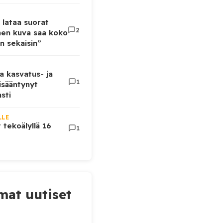
 lataa suorat
2
inen kuva saa koko
n sekaisin”
a kasvatus- ja
1
lisääntynyt
sti
LLE
t tekoälyllä 16
1
at uutiset