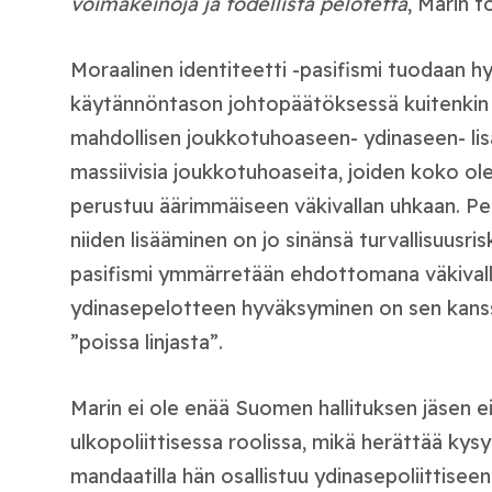
voimakeinoja ja todellista pelotetta
, Marin t
Moraalinen identiteetti -pasifismi tuodaan hy
käytännöntason johtopäätöksessä kuitenki
mahdollisen joukkotuhoaseen- ydinaseen- li
massiivisia joukkotuhoaseita, joiden koko o
perustuu äärimmäiseen väkivallan uhkaan. Pel
niiden lisääminen on jo sinänsä turvallisuusri
pasifismi ymmärretään ehdottomana väkival
ydinasepelotteen hyväksyminen on sen kans
”poissa linjasta”.
Marin ei ole enää Suomen hallituksen jäsen eik
ulkopoliittisessa roolissa, mikä herättää kysy
mandaatilla hän osallistuu ydinasepoliittisee