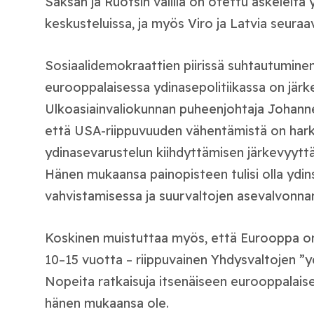
Saksan ja Ruotsin välillä on otettu askeleita y
keskusteluissa, ja myös Viro ja Latvia seuraav
Sosiaalidemokraattien piirissä suhtautumine
eurooppalaisessa ydinasepolitiikassa on järk
Ulkoasiainvaliokunnan puheenjohtaja Johann
että USA-riippuvuuden vähentämistä on hark
ydinasevarustelun kiihdyttämisen järkevyyttä
Hänen mukaansa painopisteen tulisi olla ydi
vahvistamisessa ja suurvaltojen asevalvonna
Koskinen muistuttaa myös, että Eurooppa on 
10–15 vuotta – riippuvainen Yhdysvaltojen ”
Nopeita ratkaisuja itsenäiseen eurooppalais
hänen mukaansa ole.