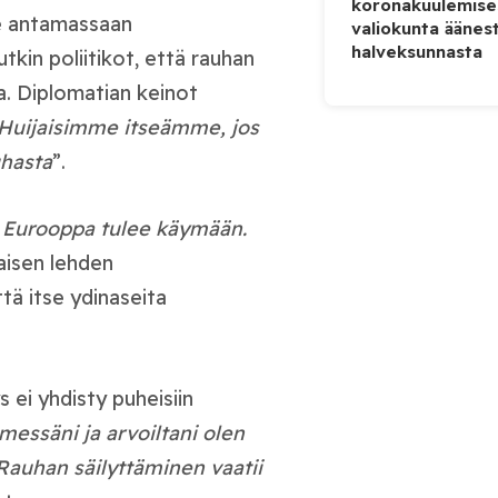
koronakuulemise
le antamassaan
valiokunta äänes
halveksunnasta
tkin poliitikot, että rauhan
a. Diplomatian keinot
Huijaisimme itseämme, jos
uhasta
”.
ä Eurooppa tulee käymään.
aisen lehden
ttä itse ydinaseita
 ei yhdisty puheisiin
messäni ja arvoiltani olen
 Rauhan säilyttäminen vaatii