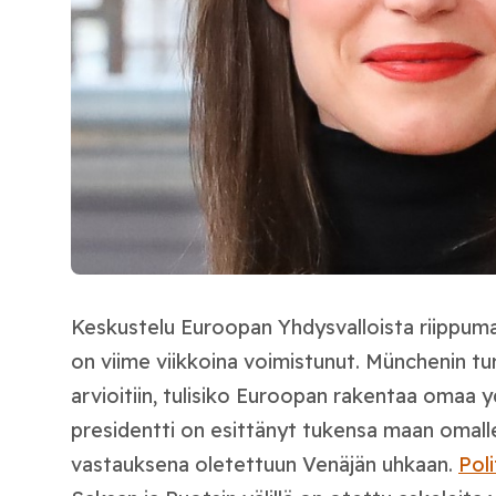
Keskustelu Euroopan Yhdysvalloista riippum
on viime viikkoina voimistunut. Münchenin tu
arvioitiin, tulisiko Euroopan rakentaa omaa 
presidentti on esittänyt tukensa maan omall
vastauksena oletettuun Venäjän uhkaan.
Poli