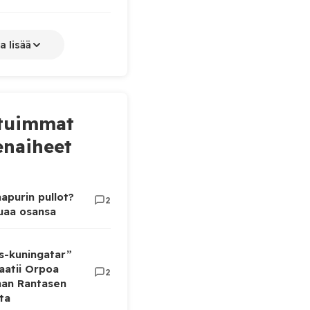
a lisää
tuimmat
naiheet
apurin pullot?
2
luaa osansa
as-kuningatar”
aatii Orpoa
2
aan Rantasen
ta