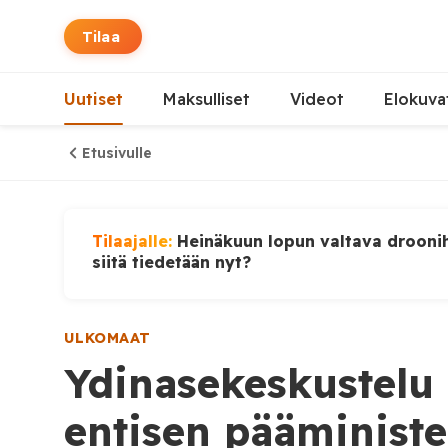
Tilaa
Uutiset
Maksulliset
Videot
Elokuva
Etusivulle
Tilaajalle:
Heinäkuun lopun valtava droonih
siitä tiedetään nyt?
ULKOMAAT
Ydinasekeskustelu 
entisen pääministe