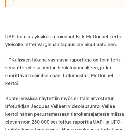
UAP-toimintayksikössä toiminut Kirk McDonnel kertoi
yleisölle, ettei Varginhan tapaus ole ainutlaatuinen.
– ”Kulissien takana vastaavia raportteja on toimitettu
senaattoreille ja heidän henkilökunnalleen, jotka
suorittavat mainitsemaani tutkimusta”, McDonnel
kertoi.
Konferenssissa näytettiin myös erittäin arvostetun
ufotutkijan Jacques Valléen videolausunto. Vallée
kertoi hänen perustamassaan tietokantajärjestelmässä
olevan noin 260 000 seulottua raporttia UAP- ja UFO-
luokitelluista tapauksista. Hänen mukaansa todistajien