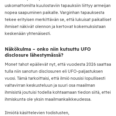
uskomattomilta kuulostaviin tapauksiin liittyy armeijan
nopea saapuminen paikalle. Varginhan tapauksesta
tekee erityisen merkittävän se, että lukuisat paikalliset
ihmiset näkivät olennon ja kertovat kokemuksistaan
keskenään yhtenäisesti.
Näkökulma – onko niin kutsuttu UFO
disclosure lähestymässä?
Monet tahot epäilevät nyt, että vuodesta 2026 saattaa
tulla niin sanotun disclosuren eli UFO-paljastuksen
vuosi. Tämä tarkoittaisi, että ilmiö nousisi lopullisesti
valtavirran keskusteluun ja suuri osa maailman
ihmisistä joutuisi todella kohtaamaan tiedon siitä, ettei
ihmiskunta ole yksin maailmankaikkeudessa.
Ilmiötä käsittelevien todistusten,