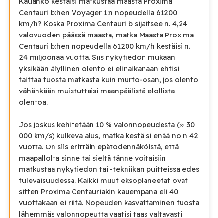
Kauanko kestäisi matkustaa maasta Proxima
Centauri b:hen Voyager 1:n nopeudella 61200
km/h? Koska Proxima Centauri b sijaitsee n. 4,24
valovuoden päässä maasta, matka Maasta Proxima
Centauri b:hen nopeudella 61200 km/h kestäisi n.
24 miljoonaa vuotta. Siis nykytiedon mukaan
yksikään älyllinen olento ei elinaikanaan ehtisi
taittaa tuosta matkasta kuin murto-osan, jos olento
vähänkään muistuttaisi maanpäälistä elollista
olentoa.
Jos joskus kehitetään 10 % valonnopeudesta (≈ 30
000 km/s) kulkeva alus, matka kestäisi enää noin 42
vuotta. On siis erittäin epätodennäköistä, että
maapallolta sinne tai sieltä tänne voitaisiin
matkustaa nykytiedon tai -tekniikan puitteissa edes
tulevaisuudessa. Kaikki muut eksoplaneetat ovat
sitten Proxima Centauriakin kauempana eli 40
vuottakaan ei riitä. Nopeuden kasvattaminen tuosta
lähemmäs valonnopeutta vaatisi taas valtavasti