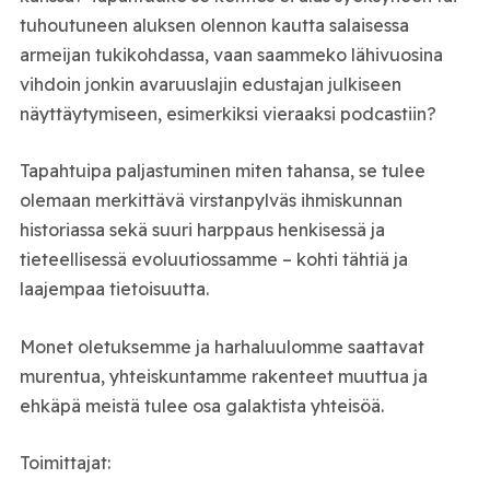
tuhoutuneen aluksen olennon kautta salaisessa
armeijan tukikohdassa, vaan saammeko lähivuosina
vihdoin jonkin avaruuslajin edustajan julkiseen
näyttäytymiseen, esimerkiksi vieraaksi podcastiin?
Tapahtuipa paljastuminen miten tahansa, se tulee
olemaan merkittävä virstanpylväs ihmiskunnan
historiassa sekä suuri harppaus henkisessä ja
tieteellisessä evoluutiossamme – kohti tähtiä ja
laajempaa tietoisuutta.
Monet oletuksemme ja harhaluulomme saattavat
murentua, yhteiskuntamme rakenteet muuttua ja
ehkäpä meistä tulee osa galaktista yhteisöä.
Toimittajat: