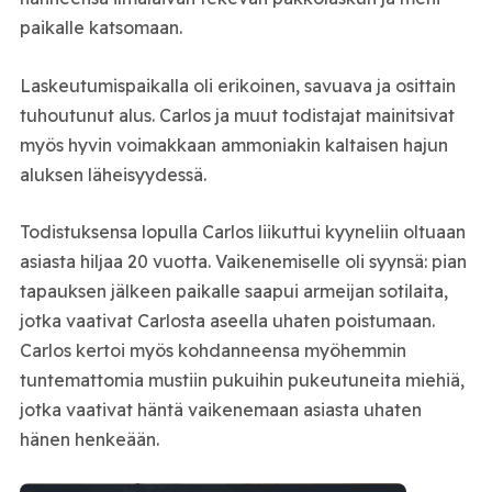
paikalle katsomaan.
Laskeutumispaikalla oli erikoinen, savuava ja osittain
tuhoutunut alus. Carlos ja muut todistajat mainitsivat
myös hyvin voimakkaan ammoniakin kaltaisen hajun
aluksen läheisyydessä.
Todistuksensa lopulla Carlos liikuttui kyyneliin oltuaan
asiasta hiljaa 20 vuotta. Vaikenemiselle oli syynsä: pian
tapauksen jälkeen paikalle saapui armeijan sotilaita,
jotka vaativat Carlosta aseella uhaten poistumaan.
Carlos kertoi myös kohdanneensa myöhemmin
tuntemattomia mustiin pukuihin pukeutuneita miehiä,
jotka vaativat häntä vaikenemaan asiasta uhaten
hänen henkeään.