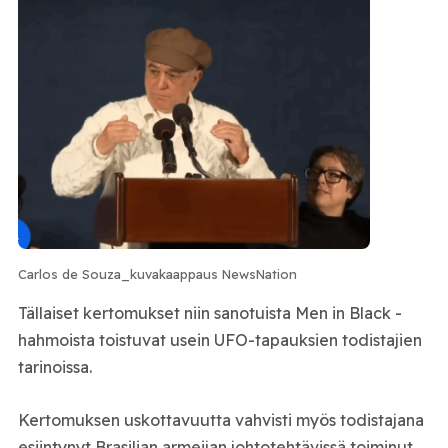
Carlos de Souza_kuvakaappaus NewsNation
Tällaiset kertomukset niin sanotuista Men in Black -
hahmoista toistuvat usein UFO-tapauksien todistajien
tarinoissa.
Kertomuksen uskottavuutta vahvisti myös todistajana
esiintynyt Brasilian armeijan johtotehtävissä toiminut