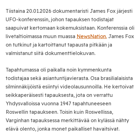
Tiistaina 20.01.2026 dokumentaristi James Fox järjesti
UFO-konferenssin, johon tapauksen todistajat
saapuivat kertomaan kokemuksistaan. Konferenssia oli
livetaltioimassa muun muassa
NewsNation.
James Fox
on tutkinut ja kartoittanut tapausta pitkään ja
valmistanut siitä dokumenttielokuvan.
Tapahtumassa oli paikalla noin kymmenkunta
todistajaa sekä asiantuntijavierasta. Osa brasilialaisista
silminnäkijöistä esiintyi videolausunnoilla. He kertoivat
seikkaperäisesti tapauksesta, jota on verrattu
Yhdysvalloissa vuonna 1947 tapahtuneeseen
Roswellin tapaukseen. Toisin kuin Roswellissa,
Varginhan tapauksessa merkittävää on kylässä nähty
elävä olento, jonka monet paikalliset havaitsivat.