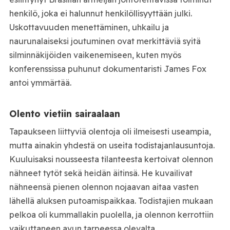
henkilö, joka ei halunnut henkilöllisyyttään julki.
Uskottavuuden menettäminen, uhkailu ja
naurunalaiseksi joutuminen ovat merkittäviä syitä
silminnäkijöiden vaikenemiseen, kuten myös
konferenssissa puhunut dokumentaristi James Fox
antoi ymmärtää.
Olento vietiin sairaalaan
Tapaukseen liittyviä olentoja oli ilmeisesti useampia,
mutta ainakin yhdestä on useita todistajanlausuntoja.
Kuuluisaksi nousseesta tilanteesta kertoivat olennon
nähneet tytöt sekä heidän äitinsä. He kuvailivat
nähneensä pienen olennon nojaavan aitaa vasten
lähellä aluksen putoamispaikkaa. Todistajien mukaan
pelkoa oli kummallakin puolella, ja olennon kerrottiin
vaikuttaneen avun tarpeessa olevalta.