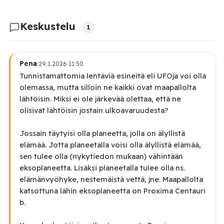
Keskustelu
1
Pena
·
29.1.2026 11:50
Tunnistamattomia lentäviä esineitä eli UFOja voi olla
olemassa, mutta silloin ne kaikki ovat maapallolta
lähtöisin. Miksi ei ole järkevää olettaa, että ne
olisivat lähtöisin jostain ulkoavaruudesta?
Jossain täytyisi olla planeetta, jolla on älyllistä
elämää. Jotta planeetalla voisi olla älyllistä elämää,
sen tulee olla (nykytiedon mukaan) vähintään
eksoplaneetta. Lisäksi planeetalla tulee olla ns.
elämänvyöhyke, nestemäistä vettä, jne. Maapallolta
katsottuna lähin eksoplaneetta on Proxima Centauri
b.