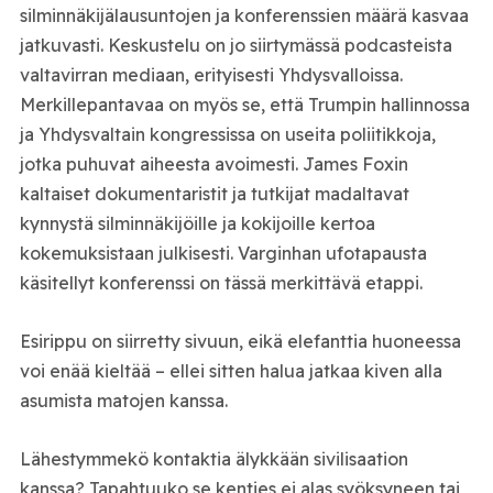
silminnäkijälausuntojen ja konferenssien määrä kasvaa
jatkuvasti. Keskustelu on jo siirtymässä podcasteista
valtavirran mediaan, erityisesti Yhdysvalloissa.
Merkillepantavaa on myös se, että Trumpin hallinnossa
ja Yhdysvaltain kongressissa on useita poliitikkoja,
jotka puhuvat aiheesta avoimesti. James Foxin
kaltaiset dokumentaristit ja tutkijat madaltavat
kynnystä silminnäkijöille ja kokijoille kertoa
kokemuksistaan julkisesti. Varginhan ufotapausta
käsitellyt konferenssi on tässä merkittävä etappi.
Esirippu on siirretty sivuun, eikä elefanttia huoneessa
voi enää kieltää – ellei sitten halua jatkaa kiven alla
asumista matojen kanssa.
Lähestymmekö kontaktia älykkään sivilisaation
kanssa? Tapahtuuko se kenties ei alas syöksyneen tai