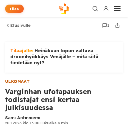
Tilaa
Etusivulle
1
Tilaajalle:
Heinäkuun lopun valtava
droonihyökkäys Venäjälle – mitä siitä
tiedetään nyt?
ULKOMAAT
Varginhan ufotapauksen
todistajat ensi kertaa
julkisuudessa
Sami Antinniemi
28.1.2026 klo 13:08
·
Lukuaika 4 min