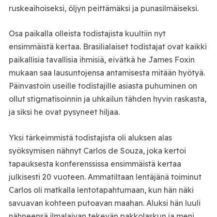
ruskeaihoiseksi, öljyn peittämäksi ja punasilmäiseksi.
Osa paikalla olleista todistajista kuultiin nyt
ensimmäistä kertaa. Brasilialaiset todistajat ovat kaikki
paikallisia tavallisia ihmisiä, eivätkä he James Foxin
mukaan saa lausuntojensa antamisesta mitään hyötyä.
Päinvastoin useille todistajille asiasta puhuminen on
ollut stigmatisoinnin ja uhkailun tähden hyvin raskasta,
ja siksi he ovat pysyneet hiljaa.
Yksi tärkeimmistä todistajista oli aluksen alas
syöksymisen nähnyt Carlos de Souza, joka kertoi
tapauksesta konferenssissa ensimmäistä kertaa
julkisesti 20 vuoteen. Ammatiltaan lentäjänä toiminut
Carlos oli matkalla lentotapahtumaan, kun hän näki
savuavan kohteen putoavan maahan. Aluksi hän luuli
nähneensä ilmalaivan tekevän pakkolaskun ja meni