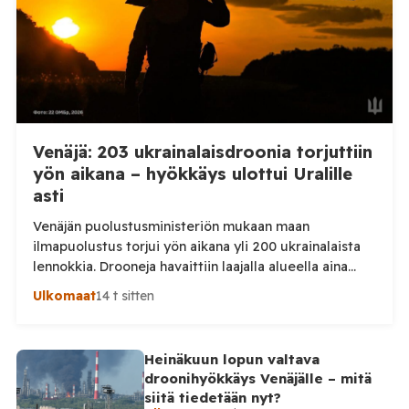
Venäjä: 203 ukrainalaisdroonia torjuttiin
yön aikana – hyökkäys ulottui Uralille
asti
Venäjän puolustusministeriön mukaan maan
ilmapuolustus torjui yön aikana yli 200 ukrainalaista
lennokkia. Drooneja havaittiin laajalla alueella aina
Uralille asti. Venäjän puolustusministeriön virallisen
Ulkomaat
14 t sitten
ilmoituksen mukaan ilmapuolustus sieppasi ja tuhosi
yhteensä 203 ukrainalaista kiinteäsiipistä
miehittämätöntä ilma-alusta torstai-illan 6. elokuuta
Heinäkuun lopun valtava
ja perjantaiaamun 7. elokuuta välisenä aikana.
droonihyökkäys Venäjälle – mitä
Ministeriön ilmoitus koskee aikaväliä kello 20–08
siitä tiedetään nyt?
Moskovan aikaa. Ministeriön mukaan drooneja