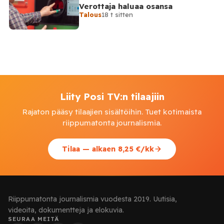
Verottaja haluaa osansa
Talous
18 t sitten
Liity Posi TV:n tilaajiin
Rajaton pääsy tilaajien sisältöihin. Tuet kotimaista
riippumatonta journalismia.
Tilaa — alkaen 8,25 €/kk
Riippumatonta journalismia vuodesta 2019. Uutisia,
videoita, dokumentteja ja elokuvia.
SEURAA MEITÄ