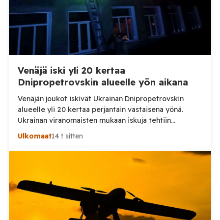
Venäjä iski yli 20 kertaa
Dnipropetrovskin alueelle yön aikana
Venäjän joukot iskivät Ukrainan Dnipropetrovskin
alueelle yli 20 kertaa perjantain vastaisena yönä.
Ukrainan viranomaisten mukaan iskuja tehtiin
drooneilla ja tykistöllä viidelle eri alueelle.
Ulkomaat
14 t sitten
Henkilövahingoilta vältyttiin. Dnipropetrovskin
alueellisen sotilashallinnon johtaja Oleksandr Hanzha
kertoi perjantaiaamuna 7. elokuuta julkaisemassaan
Telegram-päivityksessä, että Venäjän joukot
hyökkäsivät yön aikana yli 20 kertaa viidelle alueelle.
Nikopolin alueella iskuja kohdistui Nikopolin
kaupunkiin sekä […]