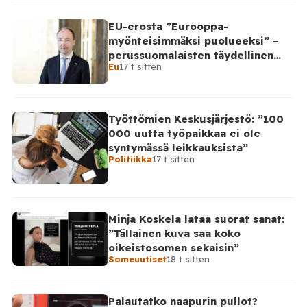
EU-erosta ”Eurooppa-
myönteisimmäksi puolueeksi” –
perussuomalaisten täydellinen
Eu
17 t sitten
takinkääntö
Työttömien Keskusjärjestö: ”100
000 uutta työpaikkaa ei ole
syntymässä leikkauksista”
Politiikka
17 t sitten
Minja Koskela lataa suorat sanat:
”Tällainen kuva saa koko
oikeistosomen sekaisin”
Someuutiset
18 t sitten
Palautatko naapurin pullot?