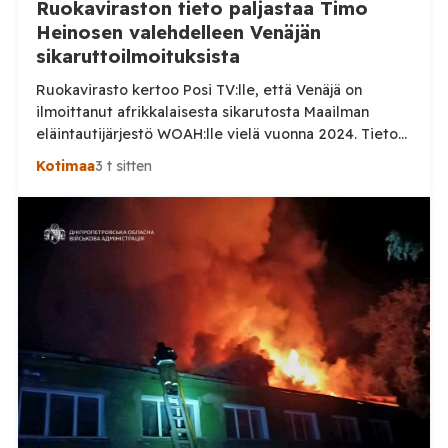
Ruokaviraston tieto paljastaa Timo
Heinosen valehdelleen Venäjän
sikaruttoilmoituksista
Ruokavirasto kertoo Posi TV:lle, että Venäjä on
ilmoittanut afrikkalaisesta sikarutosta Maailman
eläintautijärjestö WOAH:lle vielä vuonna 2024. Tieto
haastaa kokoomuksen kansanedustaja Timo Heinosen
Kotimaa
3 t sitten
(kok.) esittämän väitteen Venäjän
sikaruttoilmoituksista. Suomi on puolestaan
ilmoittanut tuoreesta Virolahden tapauksesta sekä
WOAH:n kautta että suoraan Venäjän
eläinlääkintäviranomaisille. Ruokavirasto kertoi Posi
TV:lle tarkempia tietoja Suomen ensimmäisestä
afrikkalaisen sikaruton tapauksesta sekä
eläintautitietojen vaihdosta […]