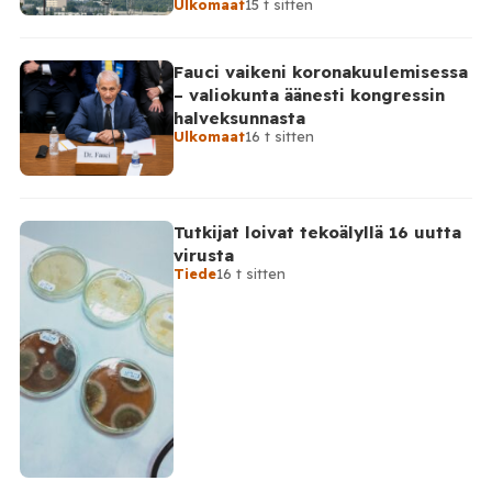
Ulkomaat
15 t sitten
torjuttiin […]
Fauci vaikeni koronakuulemisessa
– valiokunta äänesti kongressin
halveksunnasta
Ulkomaat
16 t sitten
Tutkijat loivat tekoälyllä 16 uutta
virusta
Tiede
16 t sitten