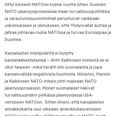
liittyi kiireesti NATOon kolme vuotta sitten. Suomen
NATO-jäsenyysprosessissa maan turvallisuuspolitiikka
ja varautumissuunnitelmat perustuivat vankkaan
uskomukseen ja oletukseen, että Yhdysvallat auttaa ja
jatkaa johtavaa roolia NATOssa ja turvaa Eurooppaa ja
Suomea.
Kansalaisten mielipidettä ei kysytty
kansanäänestyksessä – Antti Kaikkosen mielestä se ei
ollut tarpeen -mikä herätti niin suomalaista ja jopa
kansainvälistä negatiivista huomiota. Niinistön, Marinin
ja Kaikkosen NATO-missio johti nopeaan NATO
jäsenyysprosessiin. Monet suomalaiset näkivät
turvallisuusriskin pelkässä jäsenyydessä USA-
vetoiseen NATOon. Sitten ilmeni, että kansalaisten
ennakkokanta osui oikeaan: amerikkalaisvetoisen
NATOn koko pohja yllättäen muuttui ja NATO-ajurit