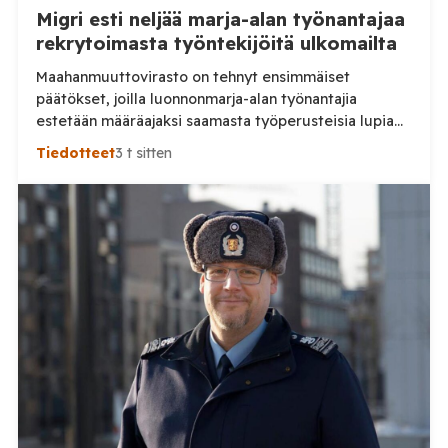
Migri esti neljää marja-alan työnantajaa
rekrytoimasta työntekijöitä ulkomailta
Maahanmuuttovirasto on tehnyt ensimmäiset
päätökset, joilla luonnonmarja-alan työnantajia
estetään määräajaksi saamasta työperusteisia lupia
ulkomailta rekrytoitaville työntekijöille. Päätösten
Tiedotteet
3 t sitten
taustalla ovat työnantajien toiminnassa havaitut
epäselvyydet ja laiminlyönnit. Maahanmuuttovirasto
on kevään ja kesän 2026 aikana harkinnut lupien
myöntämisestä pidättäytymistä noin 20
luonnonmarja-alalla toimivan työnantajan kohdalla.
Tilaa Posi TV – tuellasi riippumaton suomalainen
uutisointi jatkuu myös tulevaisuudessa. Yhdelletoista
työnantajalle on lähetetty […]