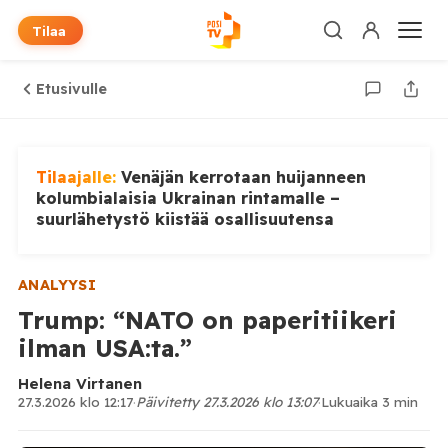
Tilaa
Etusivulle
Tilaajalle:
Venäjän kerrotaan huijanneen
kolumbialaisia Ukrainan rintamalle –
suurlähetystö kiistää osallisuutensa
ANALYYSI
Trump: “NATO on paperitiikeri
ilman USA:ta.”
Helena Virtanen
27.3.2026 klo 12:17
·
Päivitetty 27.3.2026 klo 13:07
·
Lukuaika 3 min