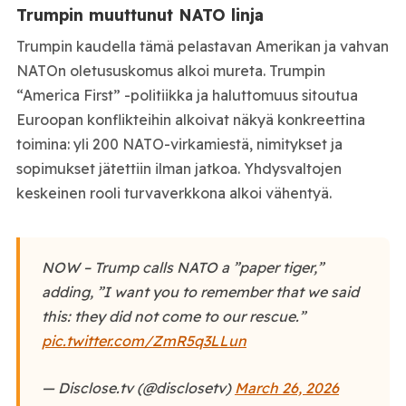
Trumpin muuttunut NATO linja
Trumpin kaudella tämä pelastavan Amerikan ja vahvan
NATOn oletususkomus alkoi mureta. Trumpin
“America First” -politiikka ja haluttomuus sitoutua
Euroopan konflikteihin alkoivat näkyä konkreettina
toimina: yli 200 NATO-virkamiestä, nimitykset ja
sopimukset jätettiin ilman jatkoa. Yhdysvaltojen
keskeinen rooli turvaverkkona alkoi vähentyä.
NOW – Trump calls NATO a ”
paper tiger
,”
adding,
”I want you to remember that we said
this: they did not come to our rescue
.”
pic.twitter.com/ZmR5q3LLun
— Disclose.tv (@disclosetv)
March 26, 2026