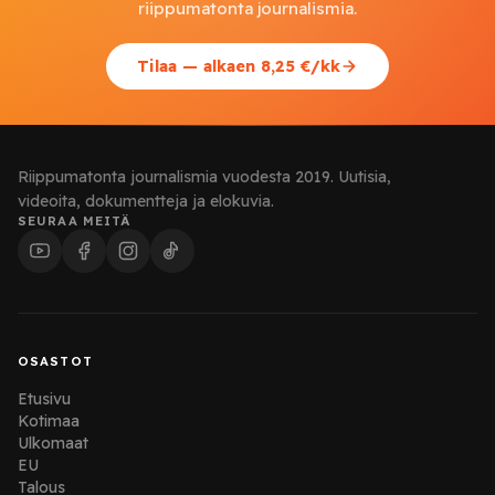
riippumatonta journalismia.
Tilaa — alkaen 8,25 €/kk
Riippumatonta journalismia vuodesta 2019. Uutisia,
videoita, dokumentteja ja elokuvia.
SEURAA MEITÄ
OSASTOT
Etusivu
Kotimaa
Ulkomaat
EU
Talous