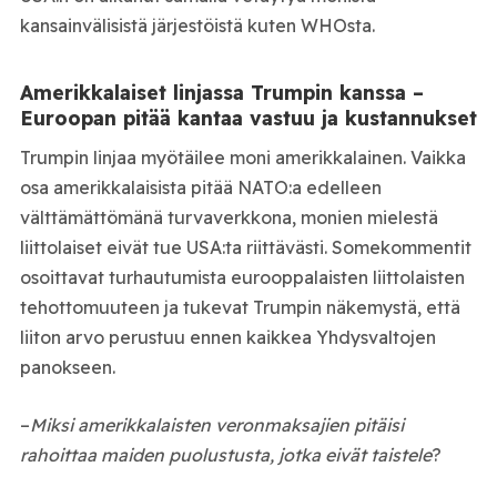
kansainvälisistä järjestöistä kuten WHOsta.
Amerikkalaiset linjassa Trumpin kanssa –
Euroopan pitää kantaa vastuu ja kustannukset
Trumpin linjaa myötäilee moni amerikkalainen. Vaikka
osa amerikkalaisista pitää NATO:a edelleen
välttämättömänä turvaverkkona, monien mielestä
liittolaiset eivät tue USA:ta riittävästi. Somekommentit
osoittavat turhautumista eurooppalaisten liittolaisten
tehottomuuteen ja tukevat Trumpin näkemystä, että
liiton arvo perustuu ennen kaikkea Yhdysvaltojen
panokseen.
–
Miksi amerikkalaisten veronmaksajien pitäisi
rahoittaa maiden puolustusta, jotka eivät taistele
?