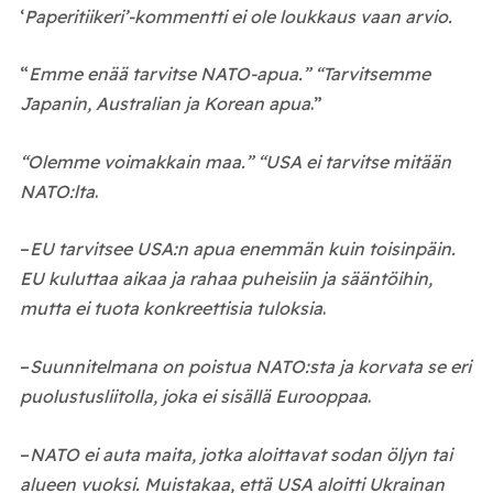
‘
Paperitiikeri’-kommentti ei ole loukkaus vaan arvio.
“
Emme enää tarvitse NATO-apua.” “Tarvitsemme
Japanin, Australian ja Korean apua
.”
“Olemme voimakkain maa.” “USA ei tarvitse mitään
NATO:lta
.
–
EU tarvitsee USA:n apua enemmän kuin toisinpäin.
EU kuluttaa aikaa ja rahaa puheisiin ja sääntöihin,
mutta ei tuota konkreettisia tuloksia
.
–
Suunnitelmana on poistua NATO:sta ja korvata se eri
puolustusliitolla, joka ei sisällä Eurooppaa
.
–
NATO ei auta maita, jotka aloittavat sodan öljyn tai
alueen vuoksi. Muistakaa, että USA aloitti Ukrainan