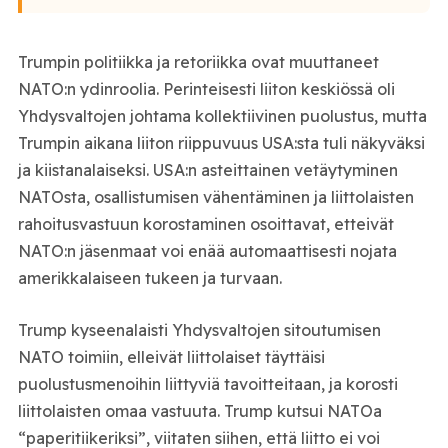
Trumpin politiikka ja retoriikka ovat muuttaneet
NATO:n ydinroolia. Perinteisesti liiton keskiössä oli
Yhdysvaltojen johtama kollektiivinen puolustus, mutta
Trumpin aikana liiton riippuvuus USA:sta tuli näkyväksi
ja kiistanalaiseksi. USA:n asteittainen vetäytyminen
NATOsta, osallistumisen vähentäminen ja liittolaisten
rahoitusvastuun korostaminen osoittavat, etteivät
NATO:n jäsenmaat voi enää automaattisesti nojata
amerikkalaiseen tukeen ja turvaan.
Trump kyseenalaisti Yhdysvaltojen sitoutumisen
NATO toimiin, elleivät liittolaiset täyttäisi
puolustusmenoihin liittyviä tavoitteitaan, ja korosti
liittolaisten omaa vastuuta. Trump kutsui NATOa
“paperitiikeriksi”, viitaten siihen, että liitto ei voi