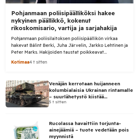
Pohjanmaan poliisipäälliköksi hakee
nykyinen päällikkö, kokenut
rikoskomisario, vartija ja sarjahakija
Pohjanmaan poliisilaitoksen poliisipäällikön virkaa
hakevat Bálint Berki, Juha Järvelin, Jarkko Lehtinen ja
Peter Marks. Hakijoiden taustat poikkeavat
huomattavasti toisistaan. Poliisihallitus nimittää
Kotimaa
4 t sitten
poliisipäällikön enintään viiden vuoden määräajaksi.
Virka pyritään täyttämään 1. lokakuuta 2026 alkaen, ja
sen virkapaikkana on Vaasa. Poliisipäällikkö vastaa
Venäjän kerrotaan huijanneen
muun muassa poliisilaitoksen toiminnan, talouden ja
kolumbialaisia Ukrainan rintamalle
henkilöstön johtamisesta sekä poliisipalvelujen
– suurlähetystö kiistää
järjestämisestä laitoksen alueella. Tilaa Posi […]
5 t sitten
osallisuutensa
Rucolassa havaittiin torjunta-
ainejäämiä – tuote vedetään pois
myynnistä