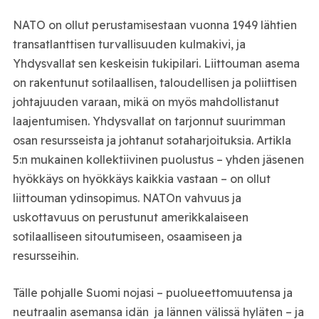
NATO on ollut perustamisestaan vuonna 1949 lähtien
transatlanttisen turvallisuuden kulmakivi, ja
Yhdysvallat sen keskeisin tukipilari. Liittouman asema
on rakentunut sotilaallisen, taloudellisen ja poliittisen
johtajuuden varaan, mikä on myös mahdollistanut
laajentumisen. Yhdysvallat on tarjonnut suurimman
osan resursseista ja johtanut sotaharjoituksia. Artikla
5:n mukainen kollektiivinen puolustus – yhden jäsenen
hyökkäys on hyökkäys kaikkia vastaan – on ollut
liittouman ydinsopimus. NATOn vahvuus ja
uskottavuus on perustunut amerikkalaiseen
sotilaalliseen sitoutumiseen, osaamiseen ja
resursseihin.
Tälle pohjalle Suomi nojasi – puolueettomuutensa ja
neutraalin asemansa idän ja lännen välissä hyläten – ja