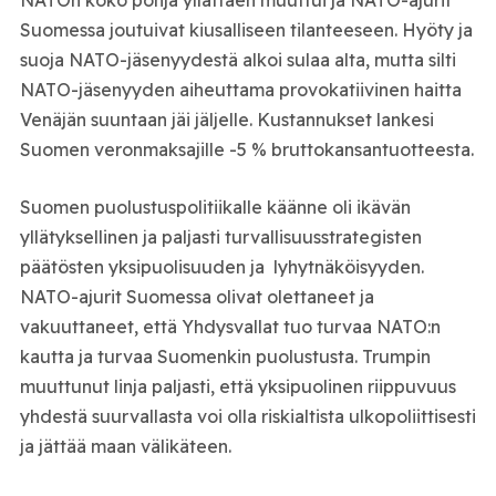
Suomessa joutuivat kiusalliseen tilanteeseen. Hyöty ja
suoja NATO-jäsenyydestä alkoi sulaa alta, mutta silti
NATO-jäsenyyden aiheuttama provokatiivinen haitta
Venäjän suuntaan jäi jäljelle. Kustannukset lankesi
Suomen veronmaksajille -5 % bruttokansantuotteesta.
Suomen puolustuspolitiikalle käänne oli ikävän
yllätyksellinen ja paljasti turvallisuusstrategisten
päätösten yksipuolisuuden ja lyhytnäköisyyden.
NATO-ajurit Suomessa olivat olettaneet ja
vakuuttaneet, että Yhdysvallat tuo turvaa NATO:n
kautta ja turvaa Suomenkin puolustusta. Trumpin
muuttunut linja paljasti, että yksipuolinen riippuvuus
yhdestä suurvallasta voi olla riskialtista ulkopoliittisesti
ja jättää maan välikäteen.