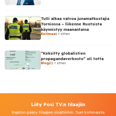
Tulli alkaa valvoa junamatkustajia
Torniossa – liikenne Ruotsista
käynnistyy maanantaina
Kotimaa
6 t sitten
”Keksitty globalistien
propagandaverkosto” oli totta
Blogi
21 t sitten
Liity Posi TV:n tilaajiin
Rajaton pääsy tilaajien sisältöihin. Tuet kotimaista