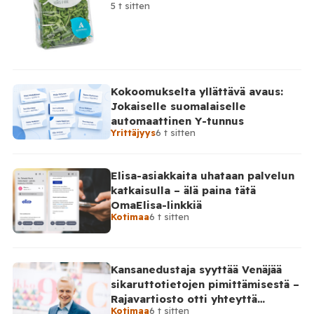
5 t sitten
Kokoomukselta yllättävä avaus:
Jokaiselle suomalaiselle
automaattinen Y-tunnus
Yrittäjyys
6 t sitten
Elisa-asiakkaita uhataan palvelun
katkaisulla – älä paina tätä
OmaElisa-linkkiä
Kotimaa
6 t sitten
Kansanedustaja syyttää Venäjää
sikaruttotietojen pimittämisestä –
Rajavartiosto otti yhteyttä
Kotimaa
6 t sitten
Venäjälle