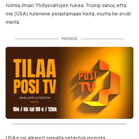
toimia ilman Yhdysvaltojen tukea. Trump sanoi, että
me (USA) tulemme pelastamaan heitä, mutta he eivät
meitä.
MAINOS
USA:n on alkanut samalla vetäytyä monista