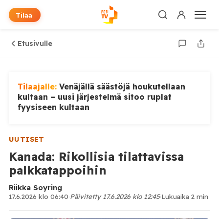
Tilaa
Etusivulle
Tilaajalle:
Venäjällä säästöjä houkutellaan
kultaan – uusi järjestelmä sitoo ruplat
fyysiseen kultaan
UUTISET
Kanada: Rikollisia tilattavissa
palkkatappoihin
Riikka Soyring
17.6.2026 klo 06:40
·
Päivitetty 17.6.2026 klo 12:45
·
Lukuaika 2 min