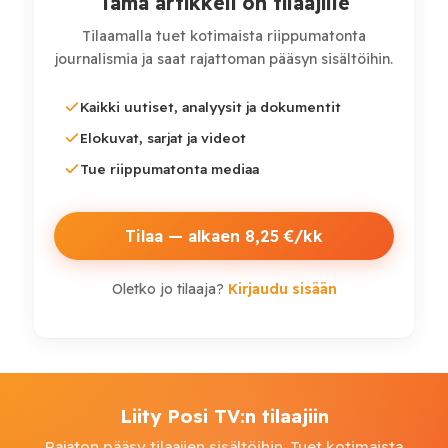
Tämä artikkeli on tilaajille
poliisin hallussa, ja häntä tullaan syyttämään
Tilaamalla tuet kotimaista riippumatonta
ensimmäisen asteen murhasta.
journalismia ja saat rajattoman pääsyn sisältöihin.
Kaikki uutiset, analyysit ja dokumentit
Elokuvat, sarjat ja videot
Tue riippumatonta mediaa
Tilaa — alkaen 8,25 €/kk
Oletko jo tilaaja?
Kirjaudu sisään
Liity Posi TV:n tilaajiin
Rajaton pääsy tilaajien sisältöihin. Tuet kotimaista