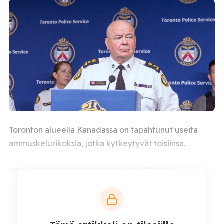
Toronton alueella Kanadassa on tapahtunut useita
ammuskelurikoksia, jotka kytkeytyvät toisiinsa.
Ampumistapauksissa kohteena on ollut mm.
Yhdysvaltain konsulaatti sekä juutalaisia kouluja ja
synagogia. Tutkimusten aikana poliisiupseeri
Marc
Pinizzotto
ammuttiin hänen ollessaan suorittamassa
tapaukseen liittyvää kotietsintää. Ampujaksi epäilty on