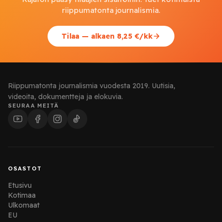
riippumatonta journalismia.
Tilaa — alkaen 8,25 €/kk
Riippumatonta journalismia vuodesta 2019. Uutisia,
videoita, dokumentteja ja elokuvia.
SEURAA MEITÄ
OSASTOT
Etusivu
Kotimaa
Ulkomaat
EU