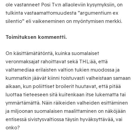
ole vastanneet Posi Tv:n allaoleviin kysymyksiin, on
tulkinta vastaamattomuudesta ”argumentium ex
silentio” eli vaikeneminen on myöntymisen merkki.
Toimituksen kommentti.
On käsittämätätöntä, kuinka suomalaiset
veronmaksajat rahoittavat sekä THL:ää, että
valtamediaa erilaisten valtion tukien muodossa ja
kummatkin jäävät kiinni toistuvasti valheistaan samaan
aikaan, kun poliittiset broilerit huutavat, että pitää
luottaa tieteeseen sitä kuitenkaan itse lukematta tai
ymmärtämättä. Näin räikeiden valheiden esittäminen
ja miljoonan suomalaisen maalittaminen on näköjään
entisessä sivistysvaltiossa täysin hyväksyttävää, vai
onko?