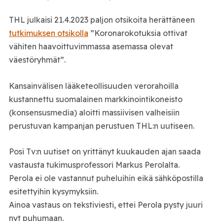
THL julkaisi 21.4.2023 paljon otsikoita herättäneen
tutkimuksen otsikolla
”Koronarokotuksia ottivat
vähiten haavoittuvimmassa asemassa olevat
väestöryhmät”.
Kansainvälisen lääketeollisuuden verorahoilla
kustannettu suomalainen markkinointikoneisto
(konsensusmedia) aloitti massiivisen valheisiin
perustuvan kampanjan perustuen THL:n uutiseen.
Posi Tv:n uutiset on yrittänyt kuukauden ajan saada
vastausta tukimusprofessori Markus Perolalta.
Perola ei ole vastannut puheluihin eikä sähköpostilla
esitettyihin kysymyksiin.
Ainoa vastaus on tekstiviesti, ettei Perola pysty juuri
nyt puhumaan.