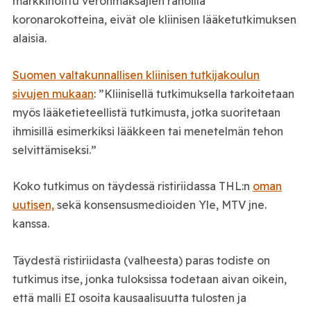
markkinoittu veronmaksajien rahoilla
koronarokotteina, eivät ole kliinisen lääketutkimuksen
alaisia.
Suomen valtakunnallisen kliinisen tutkijakoulun
sivujen mukaan
: ”Kliinisellä tutkimuksella tarkoitetaan
myös lääketieteellistä tutkimusta, jotka suoritetaan
ihmisillä esimerkiksi lääkkeen tai menetelmän tehon
selvittämiseksi.”
Koko tutkimus on täydessä ristiriidassa THL:n
oman
uutisen,
sekä konsensusmedioiden Yle, MTV jne.
kanssa.
Täydestä ristiriidasta (valheesta) paras todiste on
tutkimus itse, jonka tuloksissa todetaan aivan oikein,
että malli EI osoita kausaalisuutta tulosten ja