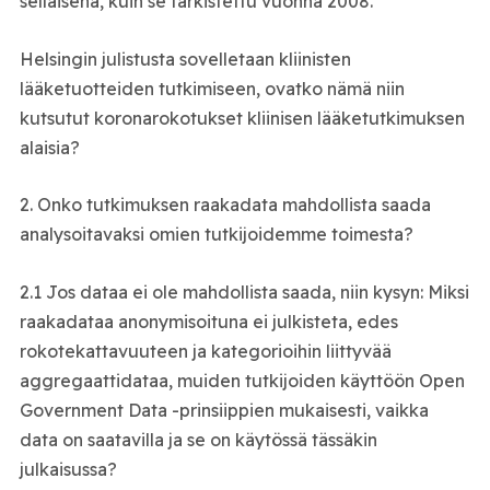
sellaisena, kuin se tarkistettu vuonna 2008.
Helsingin julistusta sovelletaan kliinisten
lääketuotteiden tutkimiseen, ovatko nämä niin
kutsutut koronarokotukset kliinisen lääketutkimuksen
alaisia?
2. Onko tutkimuksen raakadata mahdollista saada
analysoitavaksi omien tutkijoidemme toimesta?
2.1 Jos dataa ei ole mahdollista saada, niin kysyn: Miksi
raakadataa anonymisoituna ei julkisteta, edes
rokotekattavuuteen ja kategorioihin liittyvää
aggregaattidataa, muiden tutkijoiden käyttöön Open
Government Data -prinsiippien mukaisesti, vaikka
data on saatavilla ja se on käytössä tässäkin
julkaisussa?