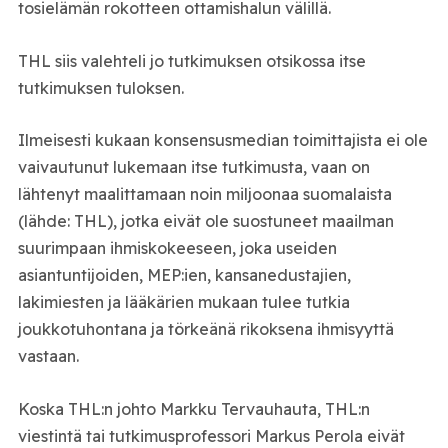
tosielämän rokotteen ottamishalun välillä.
THL siis valehteli jo tutkimuksen otsikossa itse
tutkimuksen tuloksen.
Ilmeisesti kukaan konsensusmedian toimittajista ei ole
vaivautunut lukemaan itse tutkimusta, vaan on
lähtenyt maalittamaan noin miljoonaa suomalaista
(lähde: THL), jotka eivät ole suostuneet maailman
suurimpaan ihmiskokeeseen, joka useiden
asiantuntijoiden, MEP:ien, kansanedustajien,
lakimiesten ja lääkärien mukaan tulee tutkia
joukkotuhontana ja törkeänä rikoksena ihmisyyttä
vastaan.
Koska THL:n johto Markku Tervauhauta, THL:n
viestintä tai tutkimusprofessori Markus Perola eivät