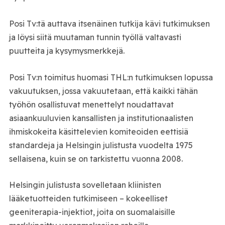
Posi Tv:tä auttava itsenäinen tutkija kävi tutkimuksen
ja löysi siitä muutaman tunnin työllä valtavasti
puutteita ja kysymysmerkkejä.
Posi Tv:n toimitus huomasi THL:n tutkimuksen lopussa
vakuutuksen, jossa vakuutetaan, että kaikki tähän
työhön osallistuvat menettelyt noudattavat
asiaankuuluvien kansallisten ja institutionaalisten
ihmiskokeita käsittelevien komiteoiden eettisiä
standardeja ja Helsingin julistusta vuodelta 1975
sellaisena, kuin se on tarkistettu vuonna 2008.
Helsingin julistusta sovelletaan kliinisten
lääketuotteiden tutkimiseen – kokeelliset
geeniterapia-injektiot, joita on suomalaisille