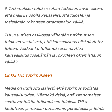
3. Tutkimuksen tuloksissahan todetaan aivan oikein,
että malli EI osoita kausaalisuutta tulosten ja
tosielämän rokotteen ottamishalun välillä.
THL:n uutisen otsikossa väitetään tutkimuksen
tuloksen vastaisesti, että kausaalisuus olisi näytetty
toteen. Voidaanko tutkimuksesta näyttää
kausaalisuus tosielämän ja rokotteen ottamishalun
välillä?
Linkki THL tutkimukseen
Media on uutisoitu laajasti, että tutkimus todistaa
kausaalisuuden. Näettekö riskiä, että viranomaiset
saattavat tulkita tutkimuksen tuloksia THL:n
tiedotteen ja median uutisoinnin perusteella ja tehdä