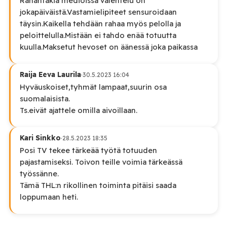
Rahantakia medioissa valehtelu on
jokapäiväistä.Vastamielipiteet sensuroidaan
täysin.Kaikella tehdään rahaa myös pelolla ja
peloittelulla.Mistään ei tahdo enää totuutta
kuulla.Maksetut hevoset on äänessä joka paikassa
Raija Eeva Laurila
·
30.5.2023 16:04
Hyväuskoiset,tyhmät lampaat,suurin osa
suomalaisista.
Ts.eivät ajattele omilla aivoillaan.
Kari Sinkko
·
28.5.2023 18:35
Posi TV tekee tärkeää työtä totuuden
pajastamiseksi. Toivon teille voimia tärkeässä
työssänne.
Tämä THL:n rikollinen toiminta pitäisi saada
loppumaan heti.