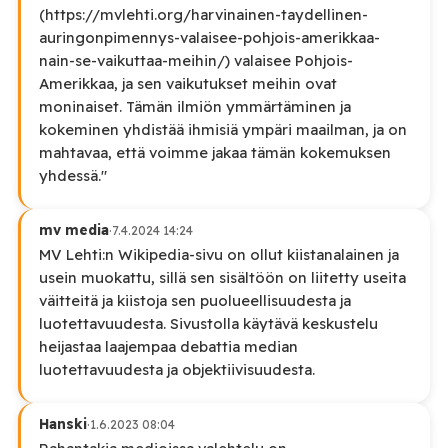
(https://mvlehti.org/harvinainen-taydellinen-
auringonpimennys-valaisee-pohjois-amerikkaa-
nain-se-vaikuttaa-meihin/) valaisee Pohjois-
Amerikkaa, ja sen vaikutukset meihin ovat
moninaiset. Tämän ilmiön ymmärtäminen ja
kokeminen yhdistää ihmisiä ympäri maailman, ja on
mahtavaa, että voimme jakaa tämän kokemuksen
yhdessä."
mv media
·
7.4.2024 14:24
MV Lehti:n Wikipedia-sivu on ollut kiistanalainen ja
usein muokattu, sillä sen sisältöön on liitetty useita
väitteitä ja kiistoja sen puolueellisuudesta ja
luotettavuudesta. Sivustolla käytävä keskustelu
heijastaa laajempaa debattia median
luotettavuudesta ja objektiivisuudesta.
Hanski
·
1.6.2023 08:04