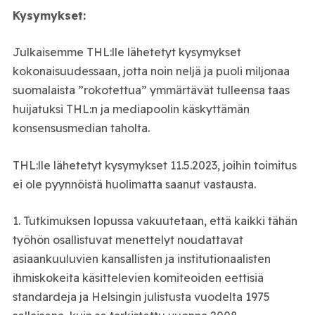
Kysymykset:
Julkaisemme THL:lle lähetetyt kysymykset
kokonaisuudessaan, jotta noin neljä ja puoli miljonaa
suomalaista ”rokotettua” ymmärtävät tulleensa taas
huijatuksi THL:n ja mediapoolin käskyttämän
konsensusmedian taholta.
THL:lle lähetetyt kysymykset 11.5.2023, joihin toimitus
ei ole pyynnöistä huolimatta saanut vastausta.
1. Tutkimuksen lopussa vakuutetaan, että kaikki tähän
työhön osallistuvat menettelyt noudattavat
asiaankuuluvien kansallisten ja institutionaalisten
ihmiskokeita käsittelevien komiteoiden eettisiä
standardeja ja Helsingin julistusta vuodelta 1975