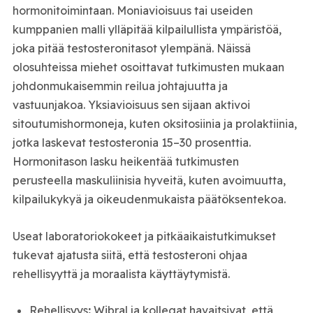
hormonitoimintaan. Moniavioisuus tai useiden
kumppanien malli ylläpitää kilpailullista ympäristöä,
joka pitää testosteronitasot ylempänä. Näissä
olosuhteissa miehet osoittavat tutkimusten mukaan
johdonmukaisemmin reilua johtajuutta ja
vastuunjakoa. Yksiavioisuus sen sijaan aktivoi
sitoutumishormoneja, kuten oksitosiinia ja prolaktiinia,
jotka laskevat testosteronia 15–30 prosenttia.
Hormonitason lasku heikentää tutkimusten
perusteella maskuliinisia hyveitä, kuten avoimuutta,
kilpailukykyä ja oikeudenmukaista päätöksentekoa.
Useat laboratoriokokeet ja pitkäaikaistutkimukset
tukevat ajatusta siitä, että testosteroni ohjaa
rehellisyyttä ja moraalista käyttäytymistä.
Rehellisyys
:
Wibral ja kollegat havaitsivat, että