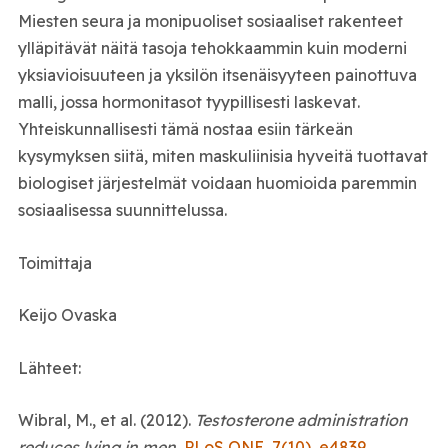
Miesten seura ja monipuoliset sosiaaliset rakenteet
ylläpitävät näitä tasoja tehokkaammin kuin moderni
yksiavioisuuteen ja yksilön itsenäisyyteen painottuva
malli, jossa hormonitasot tyypillisesti laskevat.
Yhteiskunnallisesti tämä nostaa esiin tärkeän
kysymyksen siitä, miten maskuliinisia hyveitä tuottavat
biologiset järjestelmät voidaan huomioida paremmin
sosiaalisessa suunnittelussa.
Toimittaja
Keijo Ovaska
Lähteet:
Wibral, M., et al. (2012).
Testosterone administration
reduces lying in men.
PLoS ONE, 7(10), e4839.