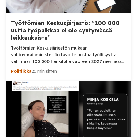
Työttömien Keskusjärjestö: ”100 000
uutta työpaikkaa ei ole syntymässä
leikkauksista”
Työttömien Keskusjärjestön mukaan
valtiovarainministeriön tavoite nostaa työllisyyttä
vähintään 100 000 henkilöllä vuoteen 2027 mennessä
ei ole realistinen, jos työllisyyspalveluihin kohdistuvia
Politiikka
21 min sitten
leikkauksia jatketaan. Järjestö vaatii lisää rahaa
työllisyyden hoitoon sekä palkkatukien palauttamista.
Työttömien Keskusjärjestö kritisoi voimakkaasti
valtiovarainministeriön vuoden 2027
budjettiehdotusta. Järjestön mukaan hallituksen
tavoite 100 000 työllisen lisäyksestä on ristiriidassa
työllisyyden hoitoon osoitettujen resurssien kanssa.
Järjestö […]