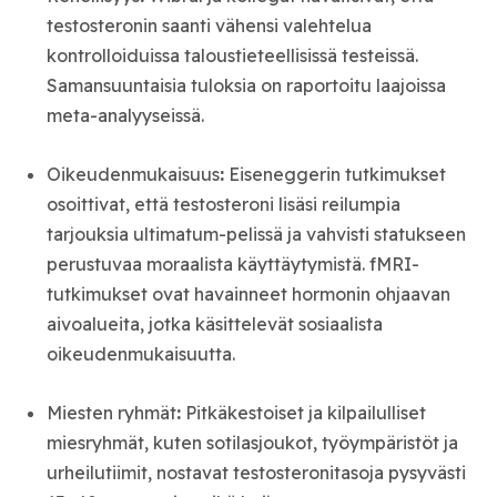
testosteronin saanti vähensi valehtelua
kontrolloiduissa taloustieteellisissä testeissä.
Samansuuntaisia tuloksia on raportoitu laajoissa
meta-analyyseissä.
Oikeudenmukaisuus
:
Eiseneggerin tutkimukset
osoittivat, että testosteroni lisäsi reilumpia
tarjouksia ultimatum-pelissä ja vahvisti statukseen
perustuvaa moraalista käyttäytymistä. fMRI-
tutkimukset ovat havainneet hormonin ohjaavan
aivoalueita, jotka käsittelevät sosiaalista
oikeudenmukaisuutta.
Miesten ryhmät
:
Pitkäkestoiset ja kilpailulliset
miesryhmät, kuten sotilasjoukot, työympäristöt ja
urheilutiimit, nostavat testosteronitasoja pysyvästi