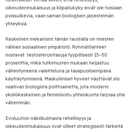
oikeudenmukaisuus ja kilpailukyky eivät ole toisiaan
poissulkevia, vaan saman biologisen järjestelmän
yhteyksiä.
Keskeinen mekanismi tämän taustalla on miesten
välinen sosiaalinen ympäristö. Ryhmätilanteet
nostavat testosteronitasoja tyypillisesti 15–50
prosenttia, mikä tutkimusten mukaan heijastuu
vähentyneenä valehteluna ja tasapuolisempana
käyttäytymisenä. Maskuliiniset hyveet näyttävät siis
vaativan biologista polttoainetta, jota moderni
yksilökeskeinen ja feminisoitu yhteiskunta tarjoaa yhä
vähemmän.
Evoluution näkökulmasta rehellisyys ja
oikeudenmukaisuus ovat olleet strategisesti tärkeitä