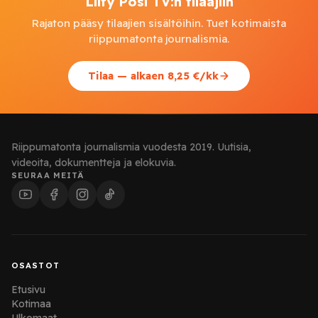
Liity Posi TV:n tilaajiin
Rajaton pääsy tilaajien sisältöihin. Tuet kotimaista
riippumatonta journalismia.
Tilaa — alkaen 8,25 €/kk
Riippumatonta journalismia vuodesta 2019. Uutisia,
videoita, dokumentteja ja elokuvia.
SEURAA MEITÄ
OSASTOT
Etusivu
Kotimaa
Ulkomaat