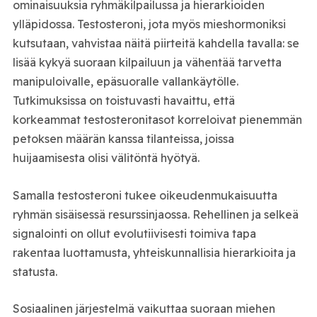
ominaisuuksia ryhmäkilpailussa ja hierarkioiden
ylläpidossa. Testosteroni, jota myös mieshormoniksi
kutsutaan, vahvistaa näitä piirteitä kahdella tavalla: se
lisää kykyä suoraan kilpailuun ja vähentää tarvetta
manipuloivalle, epäsuoralle vallankäytölle.
Tutkimuksissa on toistuvasti havaittu, että
korkeammat testosteronitasot korreloivat pienemmän
petoksen määrän kanssa tilanteissa, joissa
huijaamisesta olisi välitöntä hyötyä.
Samalla testosteroni tukee oikeudenmukaisuutta
ryhmän sisäisessä resurssinjaossa. Rehellinen ja selkeä
signalointi on ollut evolutiivisesti toimiva tapa
rakentaa luottamusta, yhteiskunnallisia hierarkioita ja
statusta.
Sosiaalinen järjestelmä vaikuttaa suoraan miehen