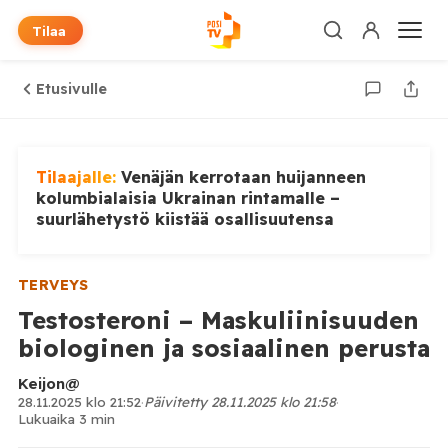
Tilaa
Etusivulle
Tilaajalle:
Venäjän kerrotaan huijanneen
kolumbialaisia Ukrainan rintamalle –
suurlähetystö kiistää osallisuutensa
TERVEYS
Testosteroni – Maskuliinisuuden
biologinen ja sosiaalinen perusta
Keijon@
28.11.2025 klo 21:52
·
Päivitetty 28.11.2025 klo 21:58
·
Lukuaika 3 min