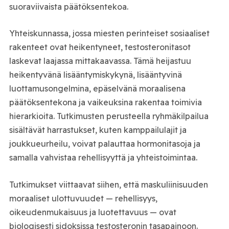
suoraviivaista päätöksentekoa.
Yhteiskunnassa, jossa miesten perinteiset sosiaaliset
rakenteet ovat heikentyneet, testosteronitasot
laskevat laajassa mittakaavassa. Tämä heijastuu
heikentyvänä lisääntymiskykynä, lisääntyvinä
luottamusongelmina, epäselvänä moraalisena
päätöksentekona ja vaikeuksina rakentaa toimivia
hierarkioita. Tutkimusten perusteella ryhmäkilpailua
sisältävät harrastukset, kuten kamppailulajit ja
joukkueurheilu, voivat palauttaa hormonitasoja ja
samalla vahvistaa rehellisyyttä ja yhteistoimintaa.
Tutkimukset viittaavat siihen, että maskuliinisuuden
moraaliset ulottuvuudet — rehellisyys,
oikeudenmukaisuus ja luotettavuus — ovat
biologisesti sidoksissa testosteronin tasapainoon.