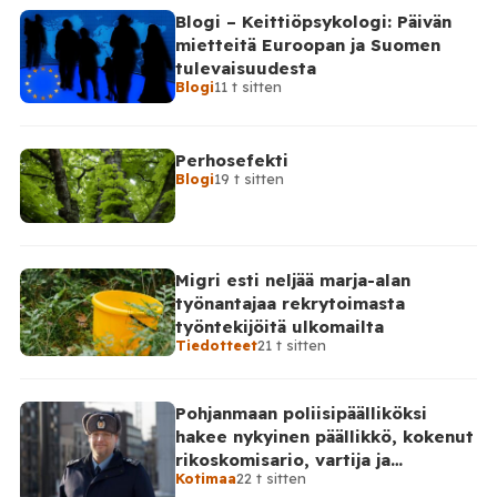
Blogi – Keittiöpsykologi: Päivän
mietteitä Euroopan ja Suomen
tulevaisuudesta
Blogi
11 t sitten
Perhosefekti
Blogi
19 t sitten
Migri esti neljää marja-alan
työnantajaa rekrytoimasta
työntekijöitä ulkomailta
Tiedotteet
21 t sitten
Pohjanmaan poliisipäälliköksi
hakee nykyinen päällikkö, kokenut
rikoskomisario, vartija ja
Kotimaa
22 t sitten
sarjahakija