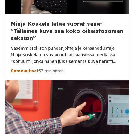
Minja Koskela lataa suorat sanat:
”Tällainen kuva saa koko oikeistosomen
sekaisin”
Vasemmistoliiton puheenjohtaja ja kansanedustaja
Minja Koskela on vastannut sosiaalisessa mediassa
”kohuun”, jonka hänen julkaisemansa kuva herätti
valtiovarainministeri Riikka Purran budjettiesityksen
Someuutiset
37 min sitten
kommentoinnin yhteydessä. Tilaa Posi TV –
tuellasi riippumaton suomalainen uutisointi jatkuu
myös tulevaisuudessa. Koskela kertoo julkaisseensa
kuvan alun perin siksi, että oli budjettiin yhtä
tyytymätön kuin ilmeensä kuvassa. Hänen mukaansa
osa kommentoijista piti kuvaa liian paljastavana ja […]