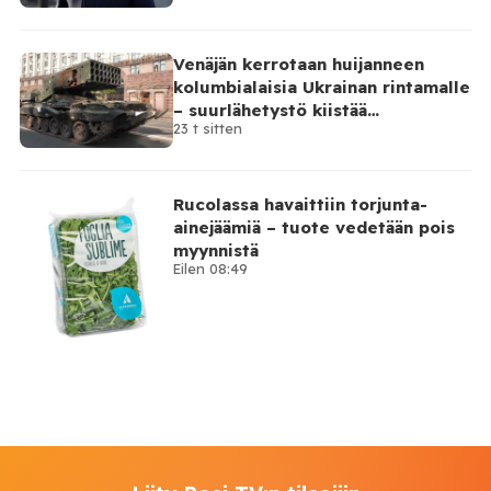
Venäjän kerrotaan huijanneen
kolumbialaisia Ukrainan rintamalle
– suurlähetystö kiistää
23 t sitten
osallisuutensa
Rucolassa havaittiin torjunta-
ainejäämiä – tuote vedetään pois
myynnistä
Eilen 08:49