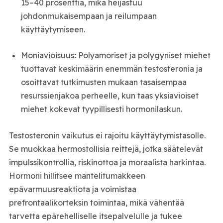
15–40 prosenttia, mikä heijastuu
johdonmukaisempaan ja reilumpaan
käyttäytymiseen.
Moniavioisuus
:
Polyamoriset ja polygyniset miehet
tuottavat keskimäärin enemmän testosteronia ja
osoittavat tutkimusten mukaan tasaisempaa
resurssienjakoa perheelle, kun taas yksiavioiset
miehet kokevat tyypillisesti hormonilaskun.
Testosteronin vaikutus ei rajoitu käyttäytymistasolle.
Se muokkaa hermostollisia reittejä, jotka säätelevät
impulssikontrollia, riskinottoa ja moraalista harkintaa.
Hormoni hillitsee mantelitumakkeen
epävarmuusreaktiota ja voimistaa
prefrontaalikorteksin toimintaa, mikä vähentää
tarvetta epärehelliselle itsepalvelulle ja tukee