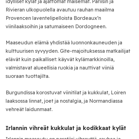
idylliset kylät ja ajattomat maisemat. Pariisin ja
Rivieran ulkopuolella avautuu rauhan maailma
Provencen laventelipelloista Bordeaux’n
viinilaaksoihin ja satumaiseen Dordogneen.
Maaseudun elämä yhdistää luonnonkauneuden ja
kulttuurisen syvyyden. Gîte-majoituksessa matkailijat
elävät kuin paikalliset: käyvät kylämarkkinoilla,
valmistavat alueellisia ruokia ja nauttivat viiniä
suoraan tuottajilta.
Burgundissa korostuvat viinitilat ja kukkulat, Loiren
laaksossa linnat, joet ja nostalgia, ja Normandiassa
vehreät laidunmaat.
Irlannin vihreät kukkulat ja kodikkaat kylät
Irlannin maaseutu on paratiisi vihreyttä, rauhaa ja