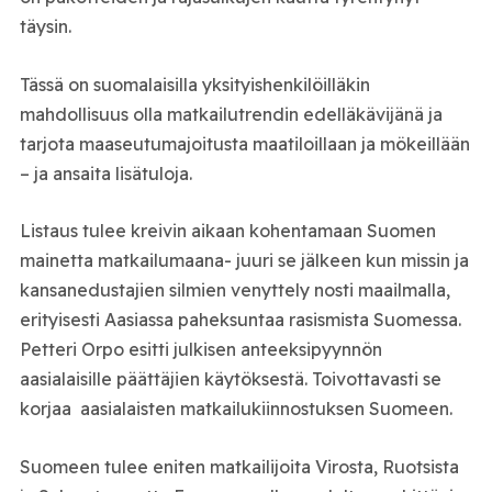
täysin.
Tässä on suomalaisilla yksityishenkilöilläkin
mahdollisuus olla matkailutrendin edelläkävijänä ja
tarjota maaseutumajoitusta maatiloillaan ja mökeillään
– ja ansaita lisätuloja.
Listaus tulee kreivin aikaan kohentamaan Suomen
mainetta matkailumaana- juuri se jälkeen kun missin ja
kansanedustajien silmien venyttely nosti maailmalla,
erityisesti Aasiassa paheksuntaa rasismista Suomessa.
Petteri Orpo esitti julkisen anteeksipyynnön
aasialaisille päättäjien käytöksestä. Toivottavasti se
korjaa aasialaisten matkailukiinnostuksen Suomeen.
Suomeen tulee eniten matkailijoita Virosta, Ruotsista