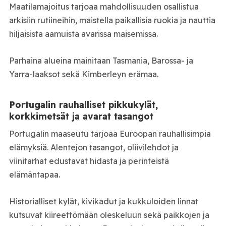
Maatilamajoitus tarjoaa mahdollisuuden osallistua
arkisiin rutiineihin, maistella paikallisia ruokia ja nauttia
hiljaisista aamuista avarissa maisemissa.
Parhaina alueina mainitaan Tasmania, Barossa- ja
Yarra-laaksot sekä Kimberleyn erämaa.
Portugalin rauhalliset pikkukylät,
korkkimetsät ja avarat tasangot
Portugalin maaseutu tarjoaa Euroopan rauhallisimpia
elämyksiä. Alentejon tasangot, oliivilehdot ja
viinitarhat edustavat hidasta ja perinteistä
elämäntapaa.
Historialliset kylät, kivikadut ja kukkuloiden linnat
kutsuvat kiireettömään oleskeluun sekä paikkojen ja