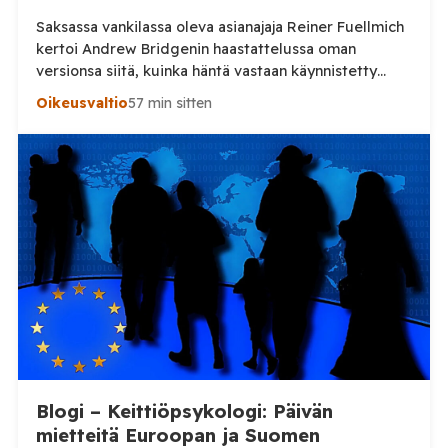
Saksassa vankilassa oleva asianajaja Reiner Fuellmich
kertoi Andrew Bridgenin haastattelussa oman
versionsa siitä, kuinka häntä vastaan käynnistetty
rikosprosessi sai alkunsa. Juuri kun Fuellmich pääsi
Oikeusvaltio
57 min sitten
kertomuksessaan pidätykseensä, puhelinyhteys
katkesi. Bridgenin mukaan ajankohta herätti
kysymyksiä. Saksalaisen asianajajan Reiner Fuellmichin
ja Britannian entisen kansanedustajan Andrew
Bridgenin välinen vankilapuhelu sai dramaattisen
päätöksen, kun yhteys katkesi kesken Fuellmichin
selostuksen. Tilaa […]
Blogi – Keittiöpsykologi: Päivän
mietteitä Euroopan ja Suomen