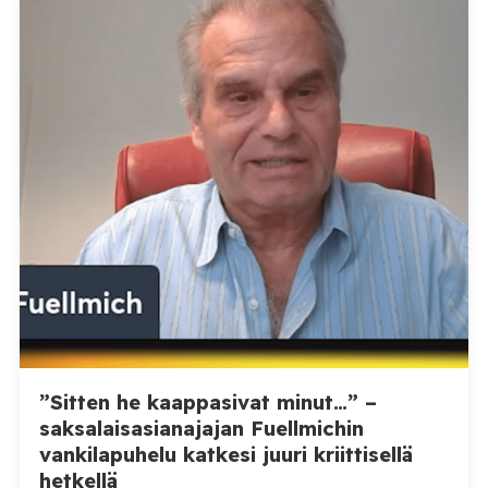
”Sitten he kaappasivat minut…” –
saksalaisasianajajan Fuellmichin
vankilapuhelu katkesi juuri kriittisellä
hetkellä