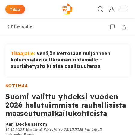
Tilaa
Etusivulle
Tilaajalle:
Venäjän kerrotaan huijanneen
kolumbialaisia Ukrainan rintamalle –
suurlähetystö kiistää osallisuutensa
KOTIMAA
Suomi valittu yhdeksi vuoden
2026 halutuimmista rauhallisista
maaseutumatkailukohteista
Karl Beckenstrom
18.12.2025 klo 16:18
·
Päivitetty 18.12.2025 klo 16:40
·
Lukuaika 5 min