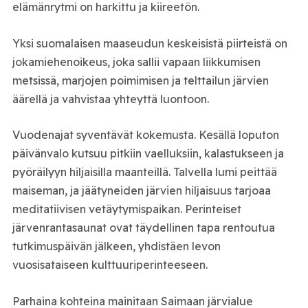
elämänrytmi on harkittu ja kiireetön.
Yksi suomalaisen maaseudun keskeisistä piirteistä on
jokamiehenoikeus, joka sallii vapaan liikkumisen
metsissä, marjojen poimimisen ja telttailun järvien
äärellä ja vahvistaa yhteyttä luontoon.
Vuodenajat syventävät kokemusta. Kesällä loputon
päivänvalo kutsuu pitkiin vaelluksiin, kalastukseen ja
pyöräilyyn hiljaisilla maanteillä. Talvella lumi peittää
maiseman, ja jäätyneiden järvien hiljaisuus tarjoaa
meditatiivisen vetäytymispaikan. Perinteiset
järvenrantasaunat ovat täydellinen tapa rentoutua
tutkimuspäivän jälkeen, yhdistäen levon
vuosisataiseen kulttuuriperinteeseen.
Parhaina kohteina mainitaan Saimaan järvialue