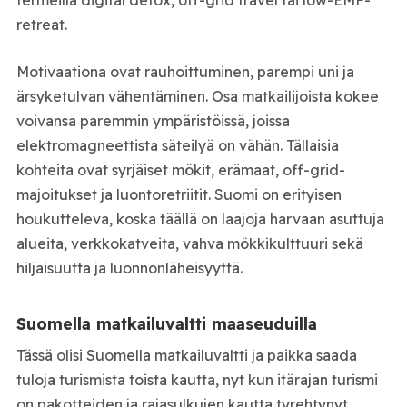
retreat.
Motivaationa ovat rauhoittuminen, parempi uni ja
ärsyketulvan vähentäminen. Osa matkailijoista kokee
voivansa paremmin ympäristöissä, joissa
elektromagneettista säteilyä on vähän. Tällaisia
kohteita ovat syrjäiset mökit, erämaat, off-grid-
majoitukset ja luontoretriitit. Suomi on erityisen
houkutteleva, koska täällä on laajoja harvaan asuttuja
alueita, verkkokatveita, vahva mökkikulttuuri sekä
hiljaisuutta ja luonnonläheisyyttä.
Suomella matkailuvaltti maaseuduilla
Tässä olisi Suomella matkailuvaltti ja paikka saada
tuloja turismista toista kautta, nyt kun itärajan turismi
on pakotteiden ja rajasulkujen kautta tyrehtynyt