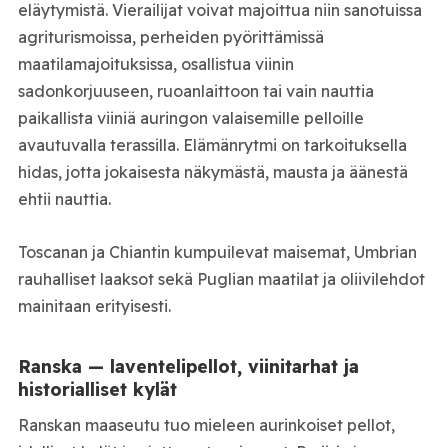
eläytymistä. Vierailijat voivat majoittua niin sanotuissa
agriturismoissa, perheiden pyörittämissä
maatilamajoituksissa, osallistua viinin
sadonkorjuuseen, ruoanlaittoon tai vain nauttia
paikallista viiniä auringon valaisemille pelloille
avautuvalla terassilla. Elämänrytmi on tarkoituksella
hidas, jotta jokaisesta näkymästä, mausta ja äänestä
ehtii nauttia.
Toscanan ja Chiantin kumpuilevat maisemat, Umbrian
rauhalliset laaksot sekä Puglian maatilat ja oliivilehdot
mainitaan erityisesti.
Ranska — laventelipellot, viinitarhat ja
historialliset kylät
Ranskan maaseutu tuo mieleen aurinkoiset pellot,