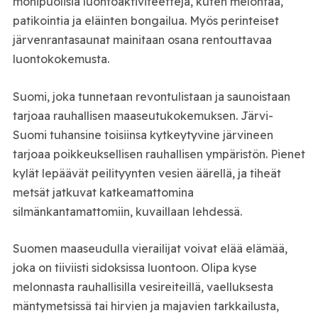
monipuolisia luontoaktiviteetteja, kuten melontaa,
patikointia ja eläinten bongailua. Myös perinteiset
järvenrantasaunat mainitaan osana rentouttavaa
luontokokemusta.
Suomi, joka tunnetaan revontulistaan ja saunoistaan
tarjoaa rauhallisen maaseutukokemuksen. Järvi-
Suomi tuhansine toisiinsa kytkeytyvine järvineen
tarjoaa poikkeuksellisen rauhallisen ympäristön. Pienet
kylät lepäävät peilityynten vesien äärellä, ja tiheät
metsät jatkuvat katkeamattomina
silmänkantamattomiin, kuvaillaan lehdessä.
Suomen maaseudulla vierailijat voivat elää elämää,
joka on tiiviisti sidoksissa luontoon. Olipa kyse
melonnasta rauhallisilla vesireiteillä, vaelluksesta
mäntymetsissä tai hirvien ja majavien tarkkailusta,