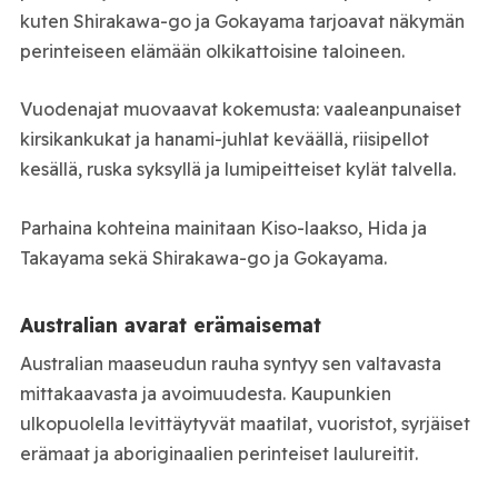
kuten Shirakawa-go ja Gokayama tarjoavat näkymän
perinteiseen elämään olkikattoisine taloineen.
Vuodenajat muovaavat kokemusta: vaaleanpunaiset
kirsikankukat ja hanami-juhlat keväällä, riisipellot
kesällä, ruska syksyllä ja lumipeitteiset kylät talvella.
Parhaina kohteina mainitaan Kiso-laakso, Hida ja
Takayama sekä Shirakawa-go ja Gokayama.
Australian avarat erämaisemat
Australian maaseudun rauha syntyy sen valtavasta
mittakaavasta ja avoimuudesta. Kaupunkien
ulkopuolella levittäytyvät maatilat, vuoristot, syrjäiset
erämaat ja aboriginaalien perinteiset laulureitit.