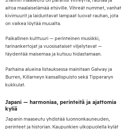
aitoa maalaiselämää etsiville. Vihreät nummet, vanhat
kivimuurit ja laiduntavat lampaat luovat rauhan, jota
on vaikea löytää muualta.
Paikallinen kulttuuri — perinteinen musiikki,
tarinankertojat ja vuosisataiset viljelytavat —
täydentää maisemaa ja kutsuu hidastamaan.
Parhaina alueina listauksessa mainitaan Galway ja
Burren, Killarneyn kansallispuisto sekä Tipperaryn
kukkulat.
Japani — harmoniaa, perinteitä ja ajattomia
kyliä
Japanin maaseutu yhdistää luonnonkauneuden,
perinteet ja historian. Kaupunkien ulkopuolella kylät