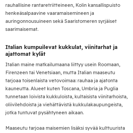
rauhallisine rantaretriitteineen, Kolin kansallispuisto
henkeäsalpaavine vaaramaisemineen ja
auringonnousuineen sekä Saaristomeren syrjäiset
saarimaisemat.
Italian kumpuilevat kukkulat, viinitarhat ja
ajattomat kylät
Italian maine matkailumaana liittyy usein Roomaan,
Firenzeen tai Venetsiaan, mutta Italian maaseutu
tarjoaa toisenlaista vetovoimaa: rauhaa ja ajatonta
kauneutta. Alueet kuten Toscana, Umbria ja Puglia
tunnetaan loivista kukkuloista, kultaisista viinitarhoista,
oliivilehdoista ja viehättävistä kukkulakaupungeista,
jotka tuntuvat pysähtyneen aikaan.
Maaseutu tarjoaa maisemien lisäksi syvää kulttuurista