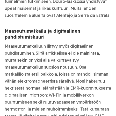
tunnelmien tutkimiseen. Douro-laaksossa yhdistyvät
upeat maisemat ja rikas kulttuuri. Muita lehden
suosittelemia alueita ovat Alentejo ja Serra da Estrela.
Maaseutumatkailu ja digitaalinen
puhdistumiskuuri
Maaseutumatkailuun liittyy myös digitaalinen
puhdistuminen. Siitä artikkelissa ei ole mainintaa,
mutta sekin on yksi alla vaikuttava syy
maaseutumatkailun suosion nousuun. Osa
matkailijoista etsii paikkoja, joissa on mahdollisimman
vähän elektromagneettista säteilyä. Moni hakeutuu
hektisestä normaalielämästään ja EMR-kuormituksesta
digitaalisen irtiottoon: Wi-Fin ja mobiiliverkon
puuttumiseen sekä ruutuvapaaseen ympäristöön
hermoston ja mielen rauhoittamiseksi. Tätä kutsutaan
termeillä digital detox, off-grid travel tai low-EMF-