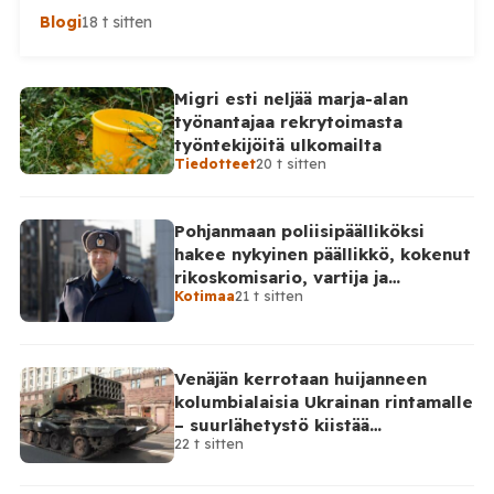
Blogi
18 t sitten
Migri esti neljää marja-alan
työnantajaa rekrytoimasta
työntekijöitä ulkomailta
Tiedotteet
20 t sitten
Pohjanmaan poliisipäälliköksi
hakee nykyinen päällikkö, kokenut
rikoskomisario, vartija ja
Kotimaa
21 t sitten
sarjahakija
Venäjän kerrotaan huijanneen
kolumbialaisia Ukrainan rintamalle
– suurlähetystö kiistää
22 t sitten
osallisuutensa