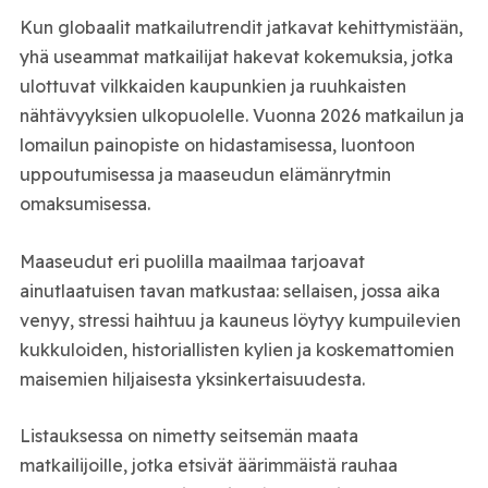
Kun globaalit matkailutrendit jatkavat kehittymistään,
yhä useammat matkailijat hakevat kokemuksia, jotka
ulottuvat vilkkaiden kaupunkien ja ruuhkaisten
nähtävyyksien ulkopuolelle. Vuonna 2026 matkailun ja
lomailun painopiste on hidastamisessa, luontoon
uppoutumisessa ja maaseudun elämänrytmin
omaksumisessa.
Maaseudut eri puolilla maailmaa tarjoavat
ainutlaatuisen tavan matkustaa: sellaisen, jossa aika
venyy, stressi haihtuu ja kauneus löytyy kumpuilevien
kukkuloiden, historiallisten kylien ja koskemattomien
maisemien hiljaisesta yksinkertaisuudesta.
Listauksessa on nimetty seitsemän maata
matkailijoille, jotka etsivät äärimmäistä rauhaa