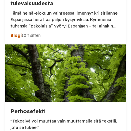
tulevaisuudesta
Tämä heinä-elokuun vaihteessa ilmennyt kriisitilanne
Espanjassa herättää paljon kysymyksiä. Kymmeniä
tuhansia ”pakolaisia” vyöryi Espanjaan – tai ainakin
tuhansia, kun en aivan tarkkaa tilannetta tiedä.
Blogi
10 t sitten
Viimeisin tieto, jonka näin oli perjantai-illalta
somepäivityksessä n. 60 000, eli aivan järjetön määrä.
Tämä voi olla yläkanttiin, mutta kuitenkin todella
suuri määrä. (Tosin tilanne on jo ilmeisimmin ohi,
mutta koskaan […]
Perhosefekti
"Tekoälyä voi muuttaa vain muuttamalla sitä tekstiä,
jota se lukee."