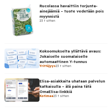
Rucolassa havaittiin torjunta-
ainejäämiä – tuote vedetään pois
myynnistä
23 t sitten
Kokoomukselta yllättävä avaus:
Jokaiselle suomalaiselle
automaattinen Y-tunnus
Yrittäjyys
23 t sitten
Elisa-asiakkaita uhataan palvelun
katkaisulla – älä paina tätä
OmaElisa-linkkiä
Kotimaa
23 t sitten