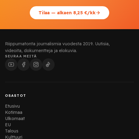
Tilaa — alkaen 8,25 €/kk
Riippumatonta journalismia vuodesta 2019. Uutisia,
videoita, dokumentteja ja elokuvia.
SEURAA MEITÄ
OSASTOT
Etusivu
Kotimaa
Ulkomaat
EU
Talous
Kulttuuri