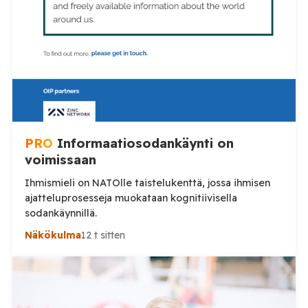
PRO
Informaatiosodankäynti on
voimissaan
Ihmismieli on NATOlle taistelukenttä, jossa ihmisen
ajatteluprosesseja muokataan kognitiivisella
sodankäynnillä.
Näkökulma
12 t sitten