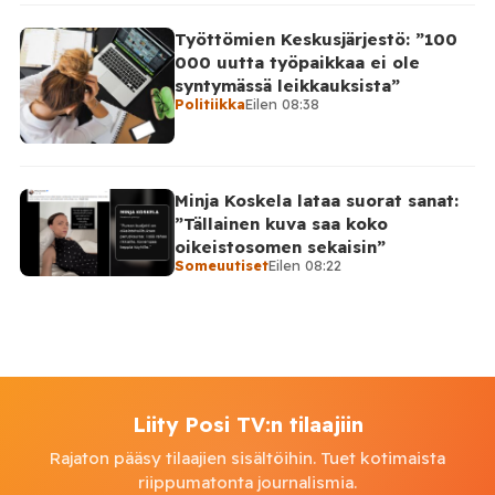
Työttömien Keskusjärjestö: ”100
000 uutta työpaikkaa ei ole
syntymässä leikkauksista”
Politiikka
Eilen 08:38
Minja Koskela lataa suorat sanat:
”Tällainen kuva saa koko
oikeistosomen sekaisin”
Someuutiset
Eilen 08:22
Liity Posi TV:n tilaajiin
Rajaton pääsy tilaajien sisältöihin. Tuet kotimaista
riippumatonta journalismia.