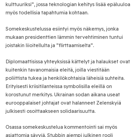
kulttuuriksi”, jossa teknologian kehitys lisää epäluuloa
myös todellisia tapahtumia kohtaan.
Somekeskustelussa esiintyi myös näkemys, jonka
mukaan presidenttien lämmin tervehtiminen tuntui
joistakin liioitellulta ja ”flirttaamiselta”.
Diplomaattisissa yhteyksissä kättelyt ja halaukset ovat
kuitenkin tavanomaisia eleitä, joilla viestitään
poliittista tukea ja henkilökohtaisia läheisiä suhteita.
Erityisesti kriisitilanteissa symbolisilla eleillä on
korostunut merkitys. Ukrainan sodan aikana useat
eurooppalaiset johtajat ovat halanneet Zelenskyiä
julkisesti osoittaakseen solidaarisuutta.
Osassa somekeskustelua kommentointi sai myös
asiattomia sävyjä. Stubbin aiempi julkinen rooli