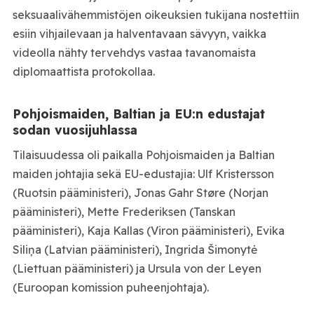
seksuaalivähemmistöjen oikeuksien tukijana nostettiin
esiin vihjailevaan ja halventavaan sävyyn, vaikka
videolla nähty tervehdys vastaa tavanomaista
diplomaattista protokollaa.
Pohjoismaiden, Baltian ja EU:n edustajat
sodan vuosijuhlassa
Tilaisuudessa oli paikalla Pohjoismaiden ja Baltian
maiden johtajia sekä EU-edustajia: Ulf Kristersson
(Ruotsin pääministeri), Jonas Gahr Støre (Norjan
pääministeri), Mette Frederiksen (Tanskan
pääministeri), Kaja Kallas (Viron pääministeri), Evika
Siliņa (Latvian pääministeri), Ingrida Šimonytė
(Liettuan pääministeri) ja Ursula von der Leyen
(Euroopan komission puheenjohtaja).