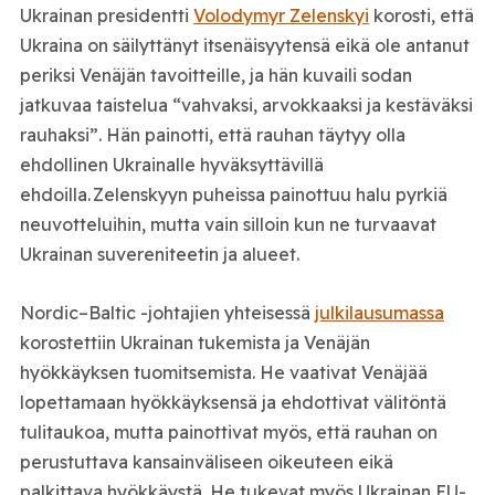
Ukrainan presidentti
Volodymyr Zelenskyi
korosti, että
Ukraina on säilyttänyt itsenäisyytensä eikä ole antanut
periksi Venäjän tavoitteille, ja hän kuvaili sodan
jatkuvaa taistelua “vahvaksi, arvokkaaksi ja kestäväksi
rauhaksi”. Hän painotti, että rauhan täytyy olla
ehdollinen Ukrainalle hyväksyttävillä
ehdoilla. Zelenskyyn puheissa painottuu halu pyrkiä
neuvotteluihin, mutta vain silloin kun ne turvaavat
Ukrainan suvereniteetin ja alueet.
Nordic–Baltic -johtajien yhteisessä
julkilausumassa
korostettiin Ukrainan tukemista ja Venäjän
hyökkäyksen tuomitsemista. He vaativat Venäjää
lopettamaan hyökkäyksensä ja ehdottivat välitöntä
tulitaukoa, mutta painottivat myös, että rauhan on
perustuttava kansainväliseen oikeuteen eikä
palkittava hyökkäystä. He tukevat myös Ukrainan EU-