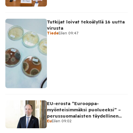
Tutkijat loivat tekoälyllä 16 uutta
virusta
Tiede
Eilen 09:47
EU-erosta ”Eurooppa-
myönteisimmäksi puolueeksi” –
perussuomalaisten täydellinen
Eu
Eilen 09:02
takinkääntö