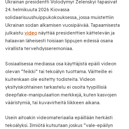
Ukrainan presidentti Volodymyr Zelenskyi tapasivat
24. helmikuuta 2026 Kiovassa
solidaarisuushuippukokouksessa, jossa muistettiin
Ukrainan sodan alkamisen vuosipäivää. Tapaamisesta
julkaistu
video
näyttää presidenttien kättelevän ja
halaavan läheisesti toisiaan lippujen edessä osana
virallista tervehdysseremoniaa.
Sosiaalisessa mediassa osa käyttäjistä epäili videon
olevan “feikki” tai tekoälyn tuottama. Väitteille ei
kuitenkaan ole esitetty todisteita. Videon
yksityiskohtainen tarkastelu ei osoita tyypillisiä
deepfake-manipulaation merkkejä, kuten kasvojen
vääristymiä, tai kuvavirheitä liikkeen aikana.
Usein aitoakin videomateriaalia epäillään herkästi
tekoälyksi. Ilmiötä kutsutaan joskus “vale-epäilyn