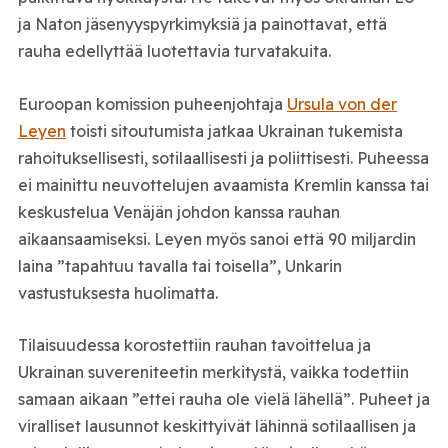
ja Naton jäsenyyspyrkimyksiä ja painottavat, että
rauha edellyttää luotettavia turvatakuita.
Euroopan komission puheenjohtaja
Ursula von der
Leyen
toisti sitoutumista jatkaa Ukrainan tukemista
rahoituksellisesti, sotilaallisesti ja poliittisesti. Puheessa
ei mainittu neuvottelujen avaamista Kremlin kanssa tai
keskustelua Venäjän johdon kanssa rauhan
aikaansaamiseksi. Leyen myös sanoi että 90 miljardin
laina ”tapahtuu tavalla tai toisella”, Unkarin
vastustuksesta huolimatta.
Tilaisuudessa korostettiin rauhan tavoittelua ja
Ukrainan suvereniteetin merkitystä, vaikka todettiin
samaan aikaan ”ettei rauha ole vielä lähellä”. Puheet ja
viralliset lausunnot keskittyivät lähinnä sotilaallisen ja