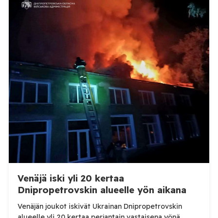
WOAH:n kautta että suoraan Venäjän
eläinlääkintäviranomaisille. Ruokavirasto kertoi Posi
TV:lle tarkempia tietoja Suomen ensimmäisestä
afrikkalaisen sikaruton tapauksesta sekä
eläintautitietojen vaihdosta […]
Venäjä iski yli 20 kertaa
Dnipropetrovskin alueelle yön aikana
Venäjän joukot iskivät Ukrainan Dnipropetrovskin
alueelle yli 20 kertaa perjantain vastaisena yönä.