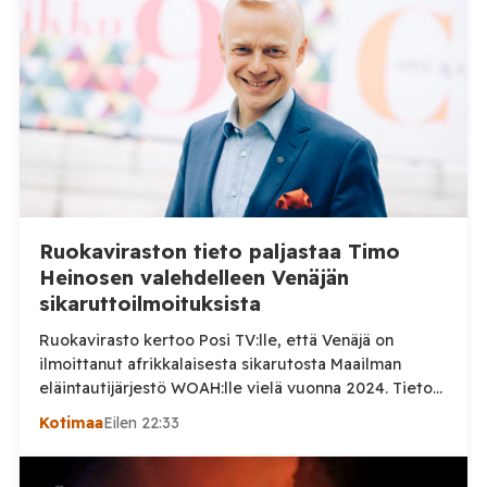
Ruokaviraston tieto paljastaa Timo
Heinosen valehdelleen Venäjän
sikaruttoilmoituksista
Ruokavirasto kertoo Posi TV:lle, että Venäjä on
ilmoittanut afrikkalaisesta sikarutosta Maailman
eläintautijärjestö WOAH:lle vielä vuonna 2024. Tieto
haastaa kokoomuksen kansanedustaja Timo Heinosen
Kotimaa
Eilen 22:33
(kok.) esittämän väitteen Venäjän
sikaruttoilmoituksista. Suomi on puolestaan
ilmoittanut tuoreesta Virolahden tapauksesta sekä