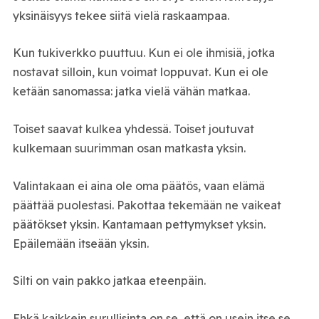
yksinäisyys tekee siitä vielä raskaampaa.
Kun tukiverkko puuttuu. Kun ei ole ihmisiä, jotka
nostavat silloin, kun voimat loppuvat. Kun ei ole
ketään sanomassa: jatka vielä vähän matkaa.
Toiset saavat kulkea yhdessä. Toiset joutuvat
kulkemaan suurimman osan matkasta yksin.
Valintakaan ei aina ole oma päätös, vaan elämä
päättää puolestasi. Pakottaa tekemään ne vaikeat
päätökset yksin. Kantamaan pettymykset yksin.
Epäilemään itseään yksin.
Silti on vain pakko jatkaa eteenpäin.
Ehkä kaikkein surullisinta on se, että on usein itse se