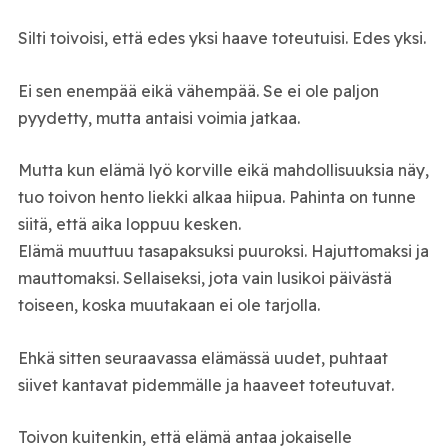
Silti toivoisi, että edes yksi haave toteutuisi. Edes yksi.
Ei sen enempää eikä vähempää. Se ei ole paljon
pyydetty, mutta antaisi voimia jatkaa.
Mutta kun elämä lyö korville eikä mahdollisuuksia näy,
tuo toivon hento liekki alkaa hiipua. Pahinta on tunne
siitä, että aika loppuu kesken.
Elämä muuttuu tasapaksuksi puuroksi. Hajuttomaksi ja
mauttomaksi. Sellaiseksi, jota vain lusikoi päivästä
toiseen, koska muutakaan ei ole tarjolla.
Ehkä sitten seuraavassa elämässä uudet, puhtaat
siivet kantavat pidemmälle ja haaveet toteutuvat.
Toivon kuitenkin, että elämä antaa jokaiselle