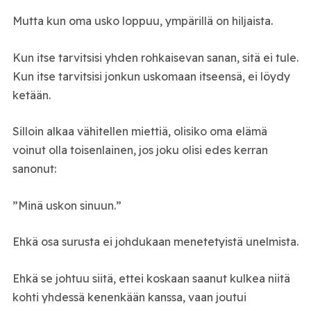
Mutta kun oma usko loppuu, ympärillä on hiljaista.
Kun itse tarvitsisi yhden rohkaisevan sanan, sitä ei tule.
Kun itse tarvitsisi jonkun uskomaan itseensä, ei löydy
ketään.
Silloin alkaa vähitellen miettiä, olisiko oma elämä
voinut olla toisenlainen, jos joku olisi edes kerran
sanonut:
”Minä uskon sinuun.”
Ehkä osa surusta ei johdukaan menetetyistä unelmista.
Ehkä se johtuu siitä, ettei koskaan saanut kulkea niitä
kohti yhdessä kenenkään kanssa, vaan joutui