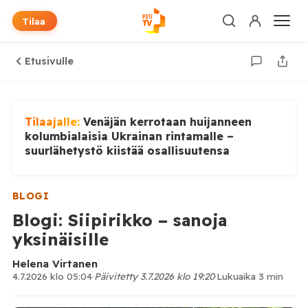
Tilaa
Etusivulle
Tilaajalle:
Venäjän kerrotaan huijanneen
kolumbialaisia Ukrainan rintamalle –
suurlähetystö kiistää osallisuutensa
BLOGI
Blogi: Siipirikko – sanoja
yksinäisille
Helena Virtanen
4.7.2026 klo 05:04
·
Päivitetty 3.7.2026 klo 19:20
·
Lukuaika 3 min