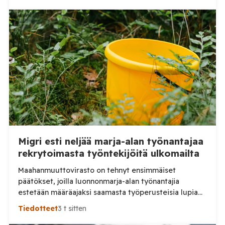
Migri esti neljää marja-alan työnantajaa
rekrytoimasta työntekijöitä ulkomailta
Maahanmuuttovirasto on tehnyt ensimmäiset
päätökset, joilla luonnonmarja-alan työnantajia
estetään määräajaksi saamasta työperusteisia lupia
ulkomailta rekrytoitaville työntekijöille. Päätösten
Tiedotteet
3 t sitten
taustalla ovat työnantajien toiminnassa havaitut