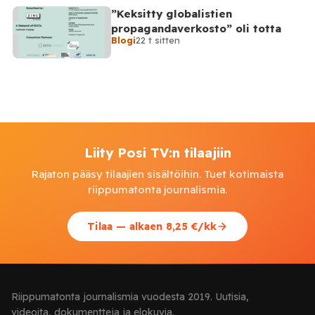
”Keksitty globalistien
propagandaverkosto” oli totta
Blogi
22 t sitten
Liity Posi TV:n tilaajiin
Rajaton pääsy tilaajien sisältöihin. Tuet kotimaista
riippumatonta journalismia.
Tilaa — alkaen 8,25 €/kk
Riippumatonta journalismia vuodesta 2019. Uutisia,
videoita, dokumentteja ja elokuvia.