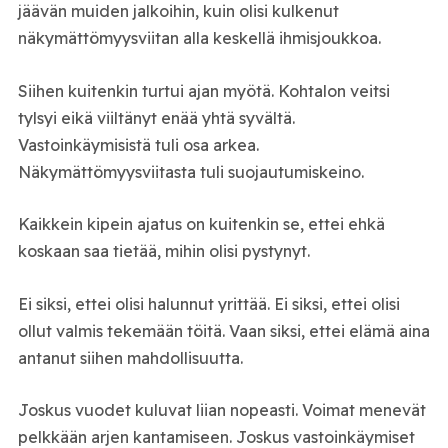
jäävän muiden jalkoihin, kuin olisi kulkenut
näkymättömyysviitan alla keskellä ihmisjoukkoa.
Siihen kuitenkin turtui ajan myötä. Kohtalon veitsi
tylsyi eikä viiltänyt enää yhtä syvältä.
Vastoinkäymisistä tuli osa arkea.
Näkymättömyysviitasta tuli suojautumiskeino.
Kaikkein kipein ajatus on kuitenkin se, ettei ehkä
koskaan saa tietää, mihin olisi pystynyt.
Ei siksi, ettei olisi halunnut yrittää. Ei siksi, ettei olisi
ollut valmis tekemään töitä. Vaan siksi, ettei elämä aina
antanut siihen mahdollisuutta.
Joskus vuodet kuluvat liian nopeasti. Voimat menevät
pelkkään arjen kantamiseen. Joskus vastoinkäymiset