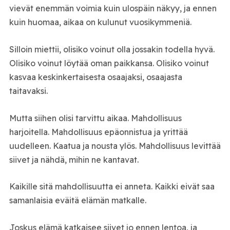
vievät enemmän voimia kuin ulospäin näkyy, ja ennen
kuin huomaa, aikaa on kulunut vuosikymmeniä.
Silloin miettii, olisiko voinut olla jossakin todella hyvä.
Olisiko voinut löytää oman paikkansa. Olisiko voinut
kasvaa keskinkertaisesta osaajaksi, osaajasta
taitavaksi.
Mutta siihen olisi tarvittu aikaa. Mahdollisuus
harjoitella. Mahdollisuus epäonnistua ja yrittää
uudelleen. Kaatua ja nousta ylös. Mahdollisuus levittää
siivet ja nähdä, mihin ne kantavat.
Kaikille sitä mahdollisuutta ei anneta. Kaikki eivät saa
samanlaisia eväitä elämän matkalle.
Joskus elämä katkaisee siivet jo ennen lentoa, ja