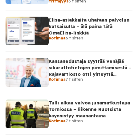
Yrittäjyys
6 t sitten
Elisa-asiakkaita uhataan palvelun
katkaisulla – älä paina tätä
OmaElisa-linkkiä
Kotimaa
6 t sitten
Kansanedustaja syyttää Venäjää
sikaruttotietojen pimittämisestä –
Rajavartiosto otti yhteyttä
Kotimaa
7 t sitten
Venäjälle
Tulli alkaa valvoa junamatkustajia
Torniossa – liikenne Ruotsista
käynnistyy maanantaina
Kotimaa
7 t sitten