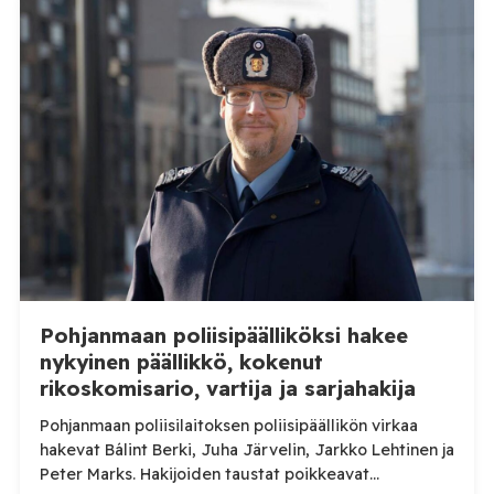
epäselvyydet ja laiminlyönnit. Maahanmuuttovirasto
on kevään ja kesän 2026 aikana harkinnut lupien
myöntämisestä pidättäytymistä noin 20
luonnonmarja-alalla toimivan työnantajan kohdalla.
Tilaa Posi TV – tuellasi riippumaton suomalainen
uutisointi jatkuu myös tulevaisuudessa. Yhdelletoista
työnantajalle on lähetetty […]
Pohjanmaan poliisipäälliköksi hakee
nykyinen päällikkö, kokenut
rikoskomisario, vartija ja sarjahakija
Pohjanmaan poliisilaitoksen poliisipäällikön virkaa
hakevat Bálint Berki, Juha Järvelin, Jarkko Lehtinen ja
Peter Marks. Hakijoiden taustat poikkeavat