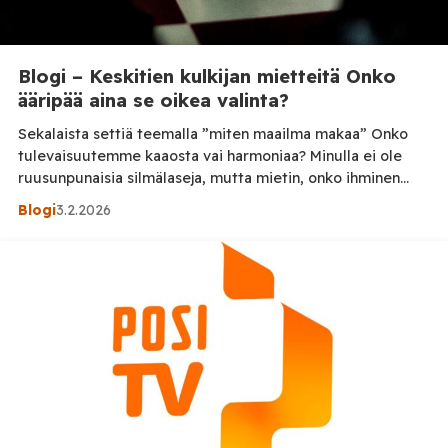
Blogi – Keskitien kulkijan mietteitä Onko
ääripää aina se oikea valinta?
Sekalaista settiä teemalla ”miten maailma makaa” Onko
tulevaisuutemme kaaosta vai harmoniaa? Minulla ei ole
ruusunpunaisia silmälaseja, mutta mietin, onko ihminen
sinisilmäinen hölmö, jos näkee Suomen tilanteessa
Blogi
3.2.2026
ongelmia, tietää, että kansa ei voi hyvin, huomaa
verorahojen kummallisen priorisoinnin ja tavallisen ihmisen
muuttumisen – mutta ei lähde mukaan siihen, mitä
kulloinkin media kertoo, että ”pitää vihata tai […]