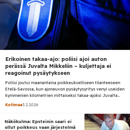
Erikoinen takaa-ajo: poliisi ajoi auton
perässä Juvalta Mikkeliin – kuljettaja ei
reagoinut pysäytykseen
Poliisi joutui maanantaina poikkeukselliseen tilanteeseen
Etelä-Savossa, kun ajoneuvon pysäytysyritys venyi useiden
kymmenien kilometrien mittaiseksi takaa-ajoksi Juvalta
Mikkeliin. Poliisipartio kiinnitti huomiota valtatie 5:llä
Kotimaa
3.2.2026
ajaneeseen autoon, jonka nopeus oli selvästi sallittua
suurempi. Kun poliisi yritti pysäyttää ajoneuvon hälytys- ja
pysäytysvaloin, kuljettaja ei kuitenkaan reagoinut
Näkökulma: Epsteinin saari ei
ollut poikkeus vaan järjestelmä
tilanteeseen, vaan jatkoi matkaansa kohti Mikkeliä.