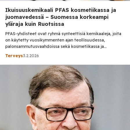
Ikuisuuskemikaali PFAS kosmetiikassa ja
juomavedessä – Suomessa korkeampi
yläraja kuin Ruotsissa
PFAS-yhdisteet ovat ryhmä synteettisiä kemikaaleja, joita
on käytetty vuosikymmenten ajan teollisuudessa,
palonsammutusvaahdoissa sekä kosmetiikassa ja
hygieniatuotteisa niiden vettä, rasvaa ja likaa hylkivien
Terveys
3.2.2026
ominaisuuksien vuoksi. Euroopan kemikaaliviraston (ECHA)
mukaan tietyt PFAS‑aineet on jo rajoitettu EU:ssa
REACH‑asetuksella. Vaikka EU on rajoittanut
PFAS‑yhdisteiden käyttöä tuotteissa turvallisuusriskien
vuoksi, markkinoilla myytävistä tuotteista löytyy silti
merkittäviä määriä PFAS-kemikaaleja. Tuotteissa käytetään
uusia […]