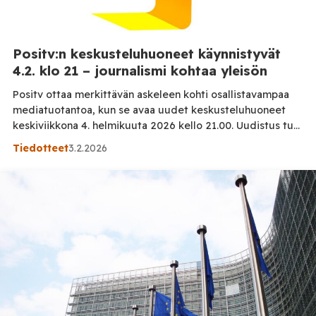
Positv:n keskusteluhuoneet käynnistyvät
4.2. klo 21 – journalismi kohtaa yleisön
Positv ottaa merkittävän askeleen kohti osallistavampaa
mediatuotantoa, kun se avaa uudet keskusteluhuoneet
keskiviikkona 4. helmikuuta 2026 kello 21.00. Uudistus tuo
yleisön lähemmäksi journalismia kuin koskaan aiemmin ja
Tiedotteet
3.2.2026
tekee osallistumisesta keskeisen osan sisältöjen syntyä.
Keskusteluhuoneiden myötä Positv tarjoaa ohjelmaa heti
alusta lähtien jokaiselle arkipäivälle. Tavoitteena on
rakentaa avoin ja vuorovaikutteinen tila, jossa yleisö ei ole
vain […]