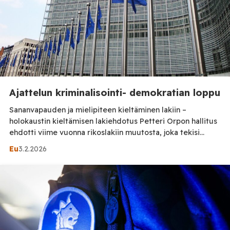
Ajattelun kriminalisointi- demokratian loppu
Sananvapauden ja mielipiteen kieltäminen lakiin –
holokaustin kieltämisen lakiehdotus Petteri Orpon hallitus
ehdotti viime vuonna rikoslakiin muutosta, joka tekisi
holokaustin ja muiden kansainvälisten rikosten
Eu
3.2.2026
kieltämisestä rikoksen: rangaistuksena sakko tai enintään
kaksi vuotta vankeutta. Lakiesitys kriminalisoisi
holokaustin kiistämisen, puolustelun tai vähättelyn. Laki
lisäisi rikoslakiin pykälän ja toisi Suomen lainsäädännön
niinsanotusti ”linjaan” EU:n rasismin ja muukalaisvihan
torjunnan puitteeseen. […]