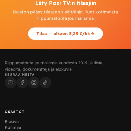
Liity Posi TV:n tilaajiin
Rajaton pääsy tilaajien sisältöihin. Tuet kotimaista
riippumatonta journalismia.
Tilaa — alkaen 8,25 €/kk
Riippumatonta journalismia vuodesta 2019. Uutisia,
videoita, dokumentteja ja elokuvia.
SEURAA MEITÄ
OSASTOT
Etusivu
Kotimaa