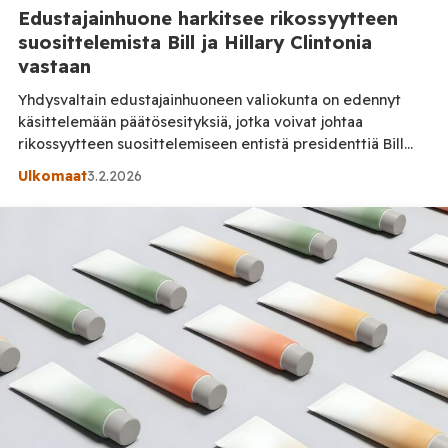
Edustajainhuone harkitsee rikossyytteen
suosittelemista Bill ja Hillary Clintonia
vastaan
Yhdysvaltain edustajainhuoneen valiokunta on edennyt
käsittelemään päätösesityksiä, jotka voivat johtaa
rikossyytteen suosittelemiseen entistä presidenttiä Bill
Clintonia ja entistä ulkoministeriä Hillary Clintonia vastaan.
Ulkomaat
3.2.2026
Kyse on epäillystä kongressin halveksunnasta, joka liittyy
heidän kieltäytymiseensä noudattaa kongressin antamia
kutsuja kuulemisiin Jeffrey Epstein -tutkinnan yhteydessä,
asiasta kertoo Fox News Edustajainhuoneen
sääntövaliokunta hyväksyi esitysten etenemisen, mikä avaa
tien koko edustajainhuoneen äänestykselle […]