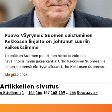
Paavo Väyrynen: Suomen suistuminen
Kekkosen linjalta on johtanut suuriin
vaikeuksiimme
Itsenäisen Suomen poliittinen historia voidaan
havainnollisimmin jakaa kahtia: Urho Kekkosen Suomeen ja
hänen jälkeensä elettyyn aikaan. Urho Kekkosen Suomessa
ulko- ja turvallisuuspolitiikkaa ohjasivat maamme
Blogi
3.2.2026
itsenäisyyden vaaliminen ja kansallisten etujemme
puolustaminen. Ulkosuhteissa keskeisessä asemassa oli
Artikkelien sivutus
taloudellisen hyvinvointimme turvaaminen. Hyvän
« Edellinen
1
…
165
166
167
168
169
…
233
Seuraava »
ulkosuhde- ja talouspolitiikan tuottamaa vaurautta jaettiin
oikeudenmukaisesti. Muistettiin ”köyhän asiaa”. Kekkosen
kauden jälkeen Suomi on askel askeleelta […]