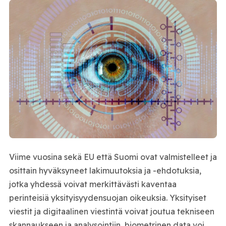
Viime vuosina sekä EU että Suomi ovat valmistelleet ja
osittain hyväksyneet lakimuutoksia ja -ehdotuksia,
jotka yhdessä voivat merkittävästi kaventaa
perinteisiä yksityisyydensuojan oikeuksia. Yksityiset
viestit ja digitaalinen viestintä voivat joutua tekniseen
skannaukseen ja analysointiin, biometrinen data voi