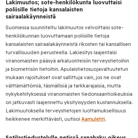
Lakimuutos; sote-henkilökunta luovuttaisi
poliisille tietoja kansalaisten
sairaalakäynneistä
Suomessa suunniteltu lakimuutos velvoittaisi sote-
henkilökunnan luovuttamaan poliisille tietoja
kansalaisten sairaalakäynneistä rikosten tai kansallisen
turvallisuuden perusteella. Lakiesitys laajentaisi
viranomaisten pääsyä arkaluonteisiin terveystietoihin
ja biometrisiin tietoihin. Apulaistietosuojavaltuutetun
mukaan rajoitukset ovat sallittuja vain, jos ne ovat
välttämättömiä, täsmällisiä ja tarkkarajaisia, mutta
nykykehityksessä viranomaisten tiedonsaantioikeuksia
on jatkuvasti laajennettu yksityisyyden kustannuksella.
Lakimuutoksella terveystietojen luottamuksellisuus
heikkenee merkittävästi, uutisoi
Aamulehti
.
Sotilastiedustelulle netissä sanahaku oikeus