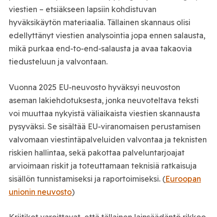
viestien – etsiäkseen lapsiin kohdistuvan
hyväksikäytön materiaalia. Tällainen skannaus olisi
edellyttänyt viestien analysointia jopa ennen salausta,
mikä purkaa end‑to‑end‑salausta ja avaa takaovia
tiedusteluun ja valvontaan.
Vuonna 2025 EU‑neuvosto hyväksyi neuvoston
aseman lakiehdotuksesta, jonka neuvoteltava teksti
voi muuttaa nykyistä väliaikaista viestien skannausta
pysyväksi. Se sisältää EU‑viranomaisen perustamisen
valvomaan viestintäpalveluiden valvontaa ja teknisten
riskien hallintaa, sekä pakottaa palveluntarjoajat
arvioimaan riskit ja toteuttamaan teknisiä ratkaisuja
sisällön tunnistamiseksi ja raportoimiseksi. (
Euroopan
unionin neuvosto
)