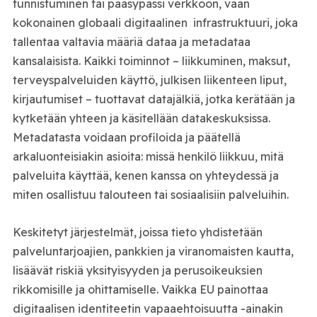
tunnistuminen tai pääsypassi verkkoon, vaan
kokonainen globaali digitaalinen infrastruktuuri, joka
tallentaa valtavia määriä dataa ja metadataa
kansalaisista. Kaikki toiminnot – liikkuminen, maksut,
terveyspalveluiden käyttö, julkisen liikenteen liput,
kirjautumiset – tuottavat datajälkiä, jotka kerätään ja
kytketään yhteen ja käsitellään datakeskuksissa.
Metadatasta voidaan profiloida ja päätellä
arkaluonteisiakin asioita: missä henkilö liikkuu, mitä
palveluita käyttää, kenen kanssa on yhteydessä ja
miten osallistuu talouteen tai sosiaalisiin palveluihin.
Keskitetyt järjestelmät, joissa tieto yhdistetään
palveluntarjoajien, pankkien ja viranomaisten kautta,
lisäävät riskiä yksityisyyden ja perusoikeuksien
rikkomisille ja ohittamiselle. Vaikka EU painottaa
digitaalisen identiteetin vapaaehtoisuutta -ainakin