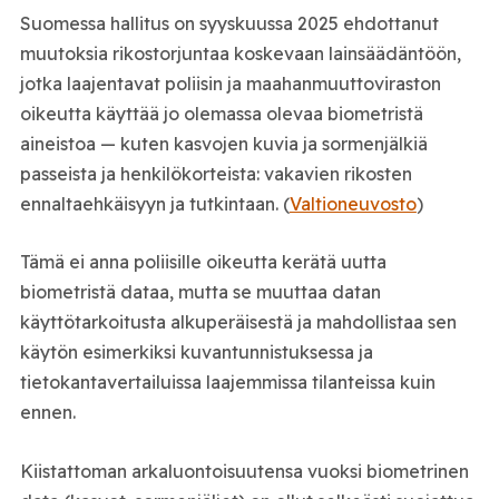
Suomessa hallitus on syyskuussa 2025 ehdottanut
muutoksia rikostorjuntaa koskevaan lainsäädäntöön,
jotka laajentavat poliisin ja maahanmuuttoviraston
oikeutta käyttää jo olemassa olevaa biometristä
aineistoa — kuten kasvojen kuvia ja sormenjälkiä
passeista ja henkilökorteista: vakavien rikosten
ennaltaehkäisyyn ja tutkintaan. (
Valtioneuvosto
)
Tämä ei anna poliisille oikeutta kerätä uutta
biometristä dataa, mutta se muuttaa datan
käyttötarkoitusta alkuperäisestä ja mahdollistaa sen
käytön esimerkiksi kuvantunnistuksessa ja
tietokantavertailuissa laajemmissa tilanteissa kuin
ennen.
Kiistattoman arkaluontoisuutensa vuoksi biometrinen