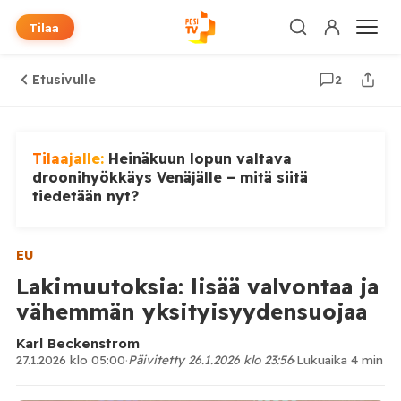
Tilaa
Etusivulle
2
Tilaajalle:
Heinäkuun lopun valtava
droonihyökkäys Venäjälle – mitä siitä
tiedetään nyt?
EU
Lakimuutoksia: lisää valvontaa ja
vähemmän yksityisyydensuojaa
Karl Beckenstrom
27.1.2026 klo 05:00
·
Päivitetty 26.1.2026 klo 23:56
·
Lukuaika 4 min