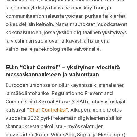
laajemmin yhdistyä lainvalvonnan käyttöön, ja
kommunikaation salausta voidaan purkaa tai kiertää
oikeudellisin keinoin. Nämä muutokset muodostavat
kokonaisuuden, jossa yksilön digitaalinen yksityisyys
ja viestinnän suoja ovat jatkuvasti altistuneita
valtiolliselle ja teknologiselle valvonnalle.
EU:n “Chat Control” – yksityinen viestintä
massaskannaukseen ja valvontaan
Euroopan unionissa on ollut käynnissä kiistanalainen
lainsäädäntöhanke Regulation to Prevent and
Combat Child Sexual Abuse (CSAR), jota vastustajat
kutsuvat “
Chat Controliksi”
. Alkuperäinen ehdotus
vuodelta 2022 pyrki tekemään digiviestien sisällön
skannauksesta pakollista – myös salattujen
palveluiden (kuten WhatsApp, Signal ja Messenger)