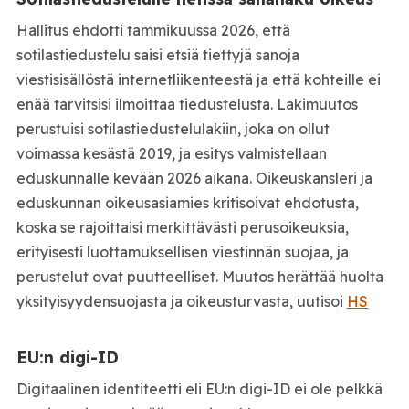
Hallitus ehdotti tammikuussa 2026, että
sotilastiedustelu saisi etsiä tiettyjä sanoja
viestisisällöstä internetliikenteestä ja että kohteille ei
enää tarvitsisi ilmoittaa tiedustelusta. Lakimuutos
perustuisi sotilastiedustelulakiin, joka on ollut
voimassa kesästä 2019, ja esitys valmistellaan
eduskunnalle kevään 2026 aikana. Oikeuskansleri ja
eduskunnan oikeusasiamies kritisoivat ehdotusta,
koska se rajoittaisi merkittävästi perusoikeuksia,
erityisesti luottamuksellisen viestinnän suojaa, ja
perustelut ovat puutteelliset. Muutos herättää huolta
yksityisyydensuojasta ja oikeusturvasta, uutisoi
HS
EU:n digi-ID
Digitaalinen identiteetti eli EU:n digi-ID ei ole pelkkä