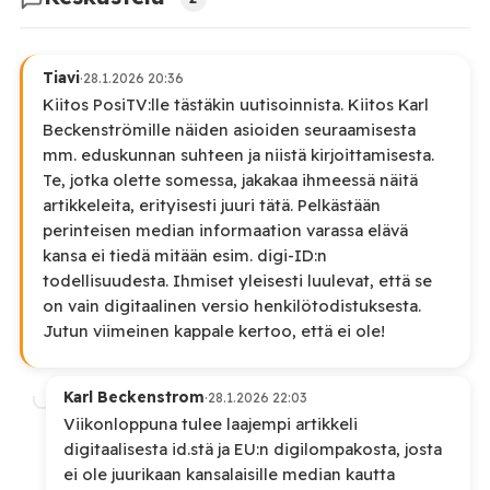
Tiavi
·
28.1.2026 20:36
Kiitos PosiTV:lle tästäkin uutisoinnista. Kiitos Karl
Beckenströmille näiden asioiden seuraamisesta
mm. eduskunnan suhteen ja niistä kirjoittamisesta.
Te, jotka olette somessa, jakakaa ihmeessä näitä
artikkeleita, erityisesti juuri tätä. Pelkästään
perinteisen median informaation varassa elävä
kansa ei tiedä mitään esim. digi-ID:n
todellisuudesta. Ihmiset yleisesti luulevat, että se
on vain digitaalinen versio henkilötodistuksesta.
Jutun viimeinen kappale kertoo, että ei ole!
Karl Beckenstrom
·
28.1.2026 22:03
Viikonloppuna tulee laajempi artikkeli
digitaalisesta id.stä ja EU:n digilompakosta, josta
ei ole juurikaan kansalaisille median kautta