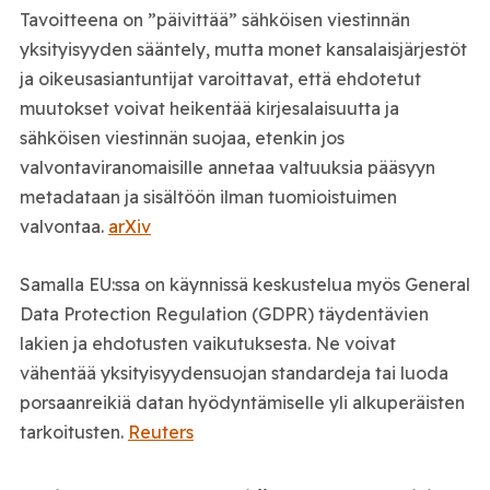
Tavoitteena on ”päivittää” sähköisen viestinnän
yksityisyyden sääntely, mutta monet kansalaisjärjestöt
ja oikeusasiantuntijat varoittavat, että ehdotetut
muutokset voivat heikentää kirjesalaisuutta ja
sähköisen viestinnän suojaa, etenkin jos
valvontaviranomaisille annetaa valtuuksia pääsyyn
metadataan ja sisältöön ilman tuomioistuimen
valvontaa.
arXiv
Samalla EU:ssa on käynnissä keskustelua myös General
Data Protection Regulation (GDPR) täydentävien
lakien ja ehdotusten vaikutuksesta. Ne voivat
vähentää yksityisyydensuojan standardeja tai luoda
porsaanreikiä datan hyödyntämiselle yli alkuperäisten
tarkoitusten.
Reuters