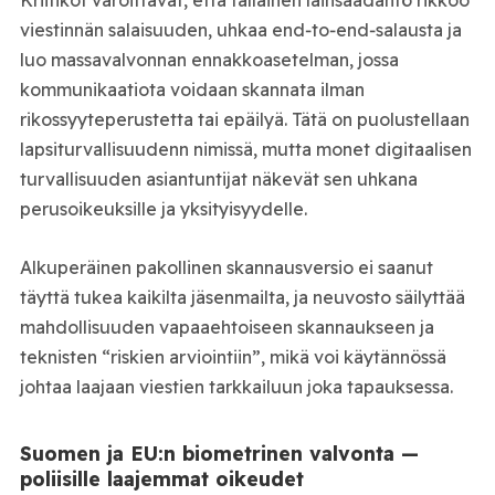
Kriitikot varoittavat, että tällainen lainsäädäntö rikkoo
viestinnän salaisuuden, uhkaa end‑to‑end‑salausta ja
luo massavalvonnan ennakkoasetelman, jossa
kommunikaatiota voidaan skannata ilman
rikossyyteperustetta tai epäilyä. Tätä on puolustellaan
lapsiturvallisuudenn nimissä, mutta monet digitaalisen
turvallisuuden asiantuntijat näkevät sen uhkana
perusoikeuksille ja yksityisyydelle.
Alkuperäinen pakollinen skannausversio ei saanut
täyttä tukea kaikilta jäsenmailta, ja neuvosto säilyttää
mahdollisuuden vapaaehtoiseen skannaukseen ja
teknisten “riskien arviointiin”, mikä voi käytännössä
johtaa laajaan viestien tarkkailuun joka tapauksessa.
Suomen ja EU:n biometrinen valvonta —
poliisille laajemmat oikeudet