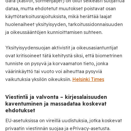
data (kasvot, sormenjäljet) on ollut selkeästi suojattua
dataa, mutta ehdotetut muutokset poistavat osan
käyttötarkoitusrajoituksista, mikä herättää laajat
huolenaiheet yksityisyyden, tarkoitussidonnaisuuden
ja oikeussääntöjen kunnioittamisen suhteen.
Yksityisyydensuojan aktivistit ja oikeusasiantuntijat
ovat kritisoineet tätä kehitystä siksi, että biometrinen
tunniste on pysyvä ja korvaamaton tieto, jonka
väärinkäyttö tai vuoto voi aiheuttaa pysyviä
vaikutuksia yksilön oikeuksiin.
Helsinki Times
Viestintä ja valvonta – kirjesalaisuuden
kaventuminen ja massadataa koskevat
ehdotukset
EU‑asetuksissa on vireillä uudistuksia, jotka koskevat
privaatin viestinnän suojaa ja ePrivacy‑asetusta.