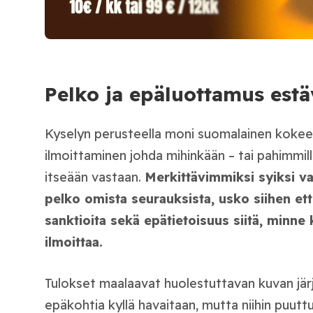
Pelko ja epäluottamus est
Kyselyn perusteella moni suomalainen kokee,
ilmoittaminen johda mihinkään – tai pahimmil
itseään vastaan.
Merkittävimmiksi syiksi v
pelko omista seurauksista, usko siihen ett
sanktioita sekä epätietoisuus siitä, minne 
ilmoittaa.
Tulokset maalaavat huolestuttavan kuvan jär
epäkohtia kyllä havaitaan, mutta niihin puuttu