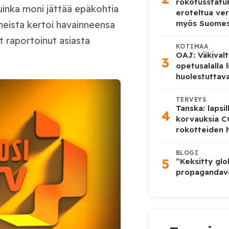
rokotusstat
kuinka moni jättää epäkohtia
eroteltua ver
myös Suome
neista kertoi havainneensa
t raportoinut asiasta
KOTIMAA
OAJ: Väkivalt
3
opetusalalla 
huolestuttava
TERVEYS
Tanska: lapsi
4
korvauksia 
rokotteiden h
BLOGI
5
”Keksitty glo
propagandave