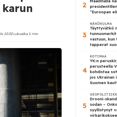
Maailmalla n
2
a karun
presidentille
“Euroopan eli
NÄKÖKULMA
Täyttyvätkö
3
tunnusmerkit
lo 10:32
·
Lukuaika 2 min
vastuun, kun
tappavat suo
KOTIMAA
YK:n peruskir
perusteella V
4
kohdistaa so
jos Ukrainan 
Suomen kaut
GEOPOLITIIK
Drooni-skanda
5
sodan – Onk
syyllistynyt 
virkarikokse