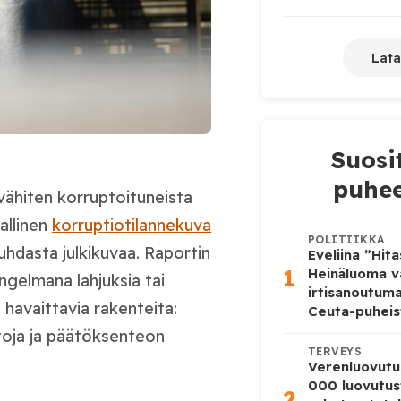
Lata
Suosi
puhee
vähiten korruptoituneista
allinen
korruptiotilannekuva
POLITIIKKA
puhdasta julkikuvaa. Raportin
Eveliina ”Hit
1
Heinäluoma v
gelmana lahjuksia tai
irtisanoutum
havaittavia rakenteita:
Ceuta-puheis
stoja ja päätöksenteon
TERVEYS
Verenluovutu
000 luovutus
2