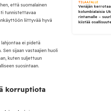
TILAAJALLE
iihen, että suomalainen
Venäjän kerrotaa
kolumbialaisia U
ti tunnistettavaa
rintamalle – suur
llankäyttöön liittyvää hyvä
kiistää osallisuut
lahjontaa ei pidetä
Sen sijaan vastaajien huoli
an, kuten suljettuun
lliseen suosintaan.
ä korruptiota