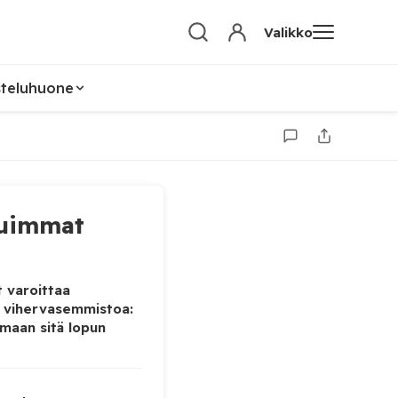
Valikko
steluhuone
uimmat
 varoittaa
 vihervasemmistoa:
maan sitä lopun