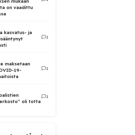
uksen mukaan
ta on vaadittu
ssa
a kasvatus- ja
1
lisääntynyt
sti
lle maksetaan
1
COVID-19-
aitoista
balistien
1
rkosto” oli totta