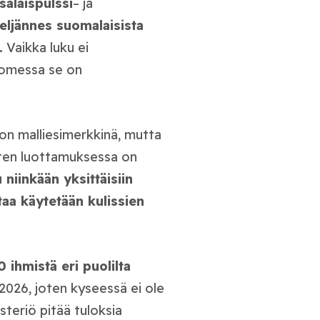
salaispulssi
– ja
eljännes suomalaisista
.
Vaikka luku ei
Suomessa se on
on malliesimerkkinä, mutta
isten luottamuksessa on
niinkään yksittäisiin
taa käytetään kulissien
 ihmistä eri puolilta
 2026, joten kyseessä ei ole
teriö pitää tuloksia