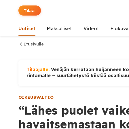
Tilaa
Uutiset
Maksulliset
Videot
Elokuva
Etusivulle
Tilaajalle:
Venäjän kerrotaan huijanneen ko
rintamalle – suurlähetystö kiistää osallisu
OIKEUSVALTIO
“Lähes puolet vaik
havaitsemastaan k