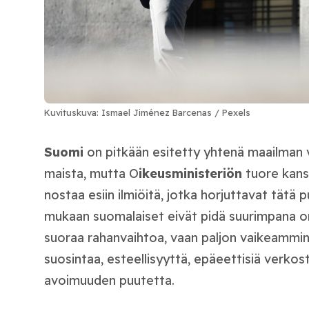
Kuvituskuva: Ismael Jiménez Barcenas / Pexels
Suomi
on pitkään esitetty yhtenä maailman 
maista, mutta O
ikeusministeriön
tuore kans
nostaa esiin ilmiöitä, jotka horjuttavat tätä 
mukaan suomalaiset eivät pidä suurimpana on
suoraa rahanvaihtoa, vaan paljon vaikeammin 
suosintaa, esteellisyyttä, epäeettisiä verko
avoimuuden puutetta.