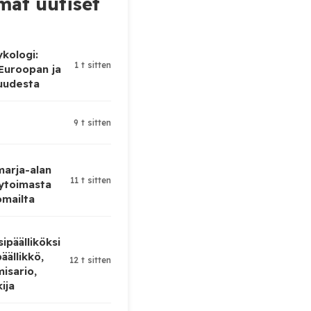
at uutiset
ykologi:
1 t sitten
 Euroopan ja
uudesta
9 t sitten
 marja-alan
11 t sitten
ytoimasta
omailta
ipäälliköksi
äällikkö,
12 t sitten
isario,
kija