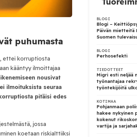
Tuoreimm
BLOGI
Blogi – Keittiöps
Päivän mietteitä
Suomen tulevais
ävät puhumasta
BLOGI
Perhosefekti
 ettei korruptiosta
laan kääntyy ilmoittajaa
TIEDOTTEET
Migri esti neljää
aikenemiseen nousivat
työnantajaa rekr
ei ilmoituksista seuraa
työntekijöitä ulk
korruptiosta pitäisi edes
KOTIMAA
Pohjanmaan poliis
hakee nykyinen p
kokenut rikoskom
jestelmästä, jossa
vartija ja sarjaha
minen koetaan riskialttiiksi