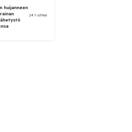
n huijanneen
krainan
14 t sitten
lähetystö
ensa