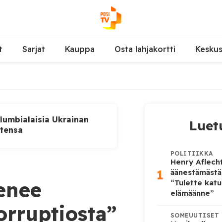
t
Sarjat
Kauppa
Osta lahjakortti
Kesku
lumbialaisia Ukrainan
Luet
utensa
POLITIIKKA
Henry Aflecht
1
äänestämästä
enee
“Tulette katu
elämäänne”
orruptiosta”
SOMEUUTISET