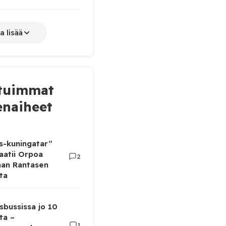
a lisää
tuimmat
naiheet
as-kuningatar”
aatii Orpoa
2
aan Rantasen
ta
sbussissa jo 10
ta –
1