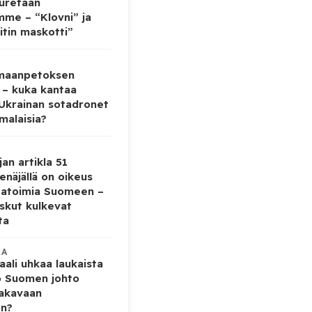
auretaan
mme – “Klovni” ja
itin maskotti”
 maanpetoksen
 – kuka kantaa
 Ukrainan sotadronet
malaisia?
jan artikla 51
enäjällä on oikeus
tatoimia Suomeen –
iskut kulkevat
ta
KA
ali uhkaa laukaista
o Suomen johto
vakavaan
en?