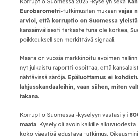
Korruptio Suomessa 2025 -kyselyn sekä
Kan
Eurobarometri
-tutkimusten mukaan
vajaa n
arvioi, että korruptio on Suomessa yleistä
kansainvälisesti tarkasteltuna ole korkea, 
poikkeuksellisen merkittävä signaali.
Maata on vuosia markkinoitu avoimen hallinn
nyt julkaistu raportti osoittaa, että kansala
nähtävissä säröjä.
Epäluottamus ei kohdistu 
lahjusskandaaleihin, vaan siihen, miten val
takana.
Korruptio Suomessa -kyselyyn vastasi yli
800
maata
. Kysely oli avoin kaikille alkuvuodesta
koko väestöä edustava tutkimus. Oikeusminis