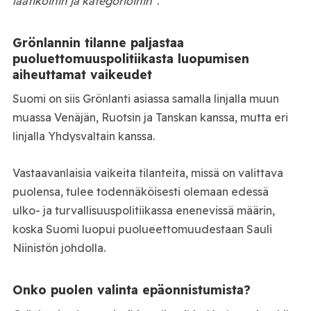
laatikoihin ja kategorioihin”
.
Grönlannin tilanne paljastaa
puoluettomuuspolitiikasta luopumisen
aiheuttamat vaikeudet
Suomi on siis Grönlanti asiassa samalla linjalla muun
muassa Venäjän, Ruotsin ja Tanskan kanssa, mutta eri
linjalla Yhdysvaltain kanssa.
Vastaavanlaisia vaikeita tilanteita, missä on valittava
puolensa, tulee todennäköisesti olemaan edessä
ulko- ja turvallisuuspolitiikassa enenevissä määrin,
koska Suomi luopui puolueettomuudestaan Sauli
Niinistön johdolla.
Onko puolen valinta epäonnistumista?