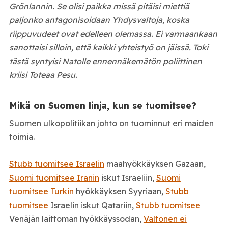
Grönlannin. Se olisi paikka missä pitäisi miettiä
paljonko antagonisoidaan Yhdysvaltoja, koska
riippuvudeet ovat edelleen olemassa. Ei varmaankaan
sanottaisi silloin, että kaikki yhteistyö on jäissä. Toki
tästä syntyisi Natolle ennennäkemätön poliittinen
kriisi Toteaa Pesu.
Mikä on Suomen linja, kun se tuomitsee?
Suomen ulkopolitiikan johto on tuominnut eri maiden
toimia.
Stubb tuomitsee Israelin
maahyökkäyksen Gazaan,
Suomi tuomitsee Iranin
iskut Israeliin,
Suomi
tuomitsee Turkin
hyökkäyksen Syyriaan,
Stubb
tuomitsee
Israelin iskut Qatariin,
Stubb tuomitsee
Venäjän laittoman hyökkäyssodan,
Valtonen ei