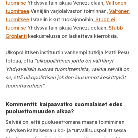
tuomitse
Yhdysvaltain iskuja Venezuelaan,
Valtonen
tuomitsee
Venäjän varjolaivaston toiminnan,
Valtonen
tuomitsee
Israelin iskut ruokajonoihin,
Stubb ei
tuomitse
Yhdysvaltain iskuja Venezueelaan,
Stubb
Grönlanti
keskustelussa on laskettava kierroksia.
Ulkopoliittisen instituutin vanhempi tutkija Matti Pesu
toteaa, että
”ulkopoliittinen johto on välttänyt
Yhdysvaltain suoraa tuomitsemista, vaikka selvää on
se, että ulkopolittisen johdon lausunnot keskittyvät
tuomittavuteen”.
Kommentti: kaipaavatko suomalaiset edes
puoluettomuuden aikaa?
Selvää on, että puolueettomana maana toimiminen
nykyisen kaltaisessa ulko- ja turvallisuuspoliittisessa