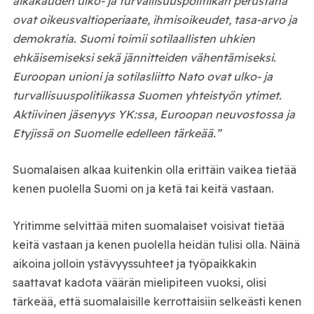
aikakauden ulko- ja turvallisuuspolitiikan perustana
ovat oikeusvaltioperiaate, ihmisoikeudet, tasa-arvo ja
demokratia. Suomi toimii sotilaallisten uhkien
ehkäisemiseksi sekä jännitteiden vähentämiseksi.
Euroopan unioni ja sotilasliitto Nato ovat ulko- ja
turvallisuuspolitiikassa Suomen yhteistyön ytimet.
Aktiivinen jäsenyys YK:ssa, Euroopan neuvostossa ja
Etyjissä on Suomelle edelleen tärkeää.”
Suomalaisen alkaa kuitenkin olla erittäin vaikea tietää
kenen puolella Suomi on ja ketä tai keitä vastaan.
Yritimme selvittää miten suomalaiset voisivat tietää
keitä vastaan ja kenen puolella heidän tulisi olla. Näinä
aikoina jolloin ystävyyssuhteet ja työpaikkakin
saattavat kadota väärän mielipiteen vuoksi, olisi
tärkeää, että suomalaisille kerrottaisiin selkeästi kenen