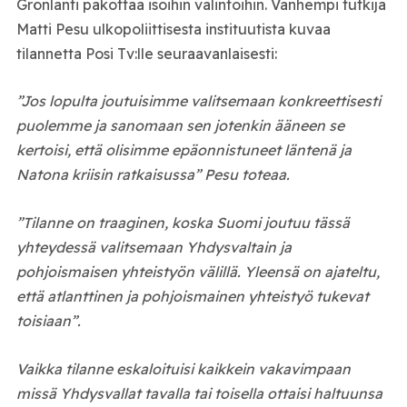
Grönlanti pakottaa isoihin valintoihin. Vanhempi tutkija
Matti Pesu ulkopoliittisesta instituutista kuvaa
tilannetta Posi Tv:lle seuraavanlaisesti:
”Jos lopulta joutuisimme valitsemaan konkreettisesti
puolemme ja sanomaan sen jotenkin ääneen se
kertoisi, että olisimme epäonnistuneet läntenä ja
Natona kriisin ratkaisussa” Pesu toteaa.
”Tilanne on traaginen, koska Suomi joutuu tässä
yhteydessä valitsemaan Yhdysvaltain ja
pohjoismaisen yhteistyön välillä. Yleensä on ajateltu,
että atlanttinen ja pohjoismainen yhteistyö tukevat
toisiaan”.
Vaikka tilanne eskaloituisi kaikkein vakavimpaan
missä Yhdysvallat tavalla tai toisella ottaisi haltuunsa