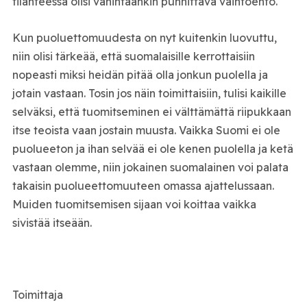
tilanteessa olisi vähintäänkin punnittava vaihtoehto.
Kun puoluettomuudesta on nyt kuitenkin luovuttu,
niin olisi tärkeää, että suomalaisille kerrottaisiin
nopeasti miksi heidän pitää olla jonkun puolella ja
jotain vastaan. Tosin jos näin toimittaisiin, tulisi kaikille
selväksi, että tuomitseminen ei välttämättä riipukkaan
itse teoista vaan jostain muusta. Vaikka Suomi ei ole
puolueeton ja ihan selvää ei ole kenen puolella ja ketä
vastaan olemme, niin jokainen suomalainen voi palata
takaisin puolueettomuuteen omassa ajattelussaan.
Muiden tuomitsemisen sijaan voi koittaa vaikka
sivistää itseään.
Toimittaja