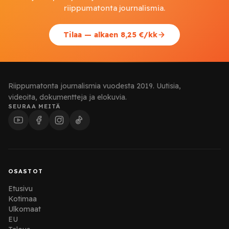
riippumatonta journalismia.
Tilaa — alkaen 8,25 €/kk
Riippumatonta journalismia vuodesta 2019. Uutisia,
videoita, dokumentteja ja elokuvia.
SEURAA MEITÄ
OSASTOT
Etusivu
Kotimaa
Ulkomaat
EU