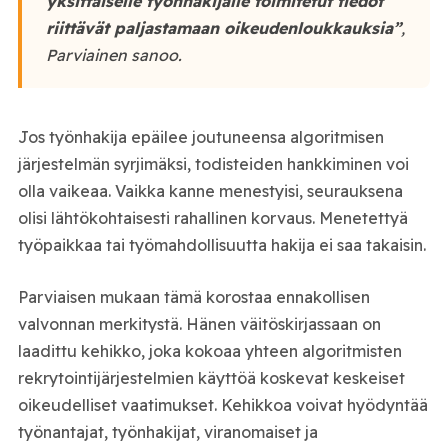
yksittäiselle työnhakijalle toimitetut tiedot
riittävät paljastamaan oikeudenloukkauksia”
,
Parviainen sanoo.
Jos työnhakija epäilee joutuneensa algoritmisen
järjestelmän syrjimäksi, todisteiden hankkiminen voi
olla vaikeaa. Vaikka kanne menestyisi, seurauksena
olisi lähtökohtaisesti rahallinen korvaus. Menetettyä
työpaikkaa tai työmahdollisuutta hakija ei saa takaisin.
Parviaisen mukaan tämä korostaa ennakollisen
valvonnan merkitystä. Hänen väitöskirjassaan on
laadittu kehikko, joka kokoaa yhteen algoritmisten
rekrytointijärjestelmien käyttöä koskevat keskeiset
oikeudelliset vaatimukset. Kehikkoa voivat hyödyntää
työnantajat, työnhakijat, viranomaiset ja