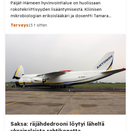
Päijät-Hämeen hyvinvointialue on huolissaan
rokotekriittisyyden lisääntymisestä. Kliinisen
mikrobiologian erikoislääkäri ja dosentti Tamara
Tuuminen pitää ihmisten lisääntynyttä kriittisyyttä
Terveys
15 t sitten
myönteisenä kehityksenä. Aluehallituksen jäsen Ville-
Veikko Elomaa puolestaan kaipaa huolen tueksi
tarkempia tilastoja eikä pidä nykytilannetta erityisen
huolestuttavana. Päijät-Hämeen hyvinvointialue
kertoi heinäkuussa julkaisemassaan tiedotteessa,
että neuvoloissa ja kouluterveydenhuollossa on
havaittu merkkejä kasvavasta rokotekriittisyydestä.
Hyvinvointialueen mukaan rokotteiden
tarpeellisuudesta keskustellaan erityisesti […]
Saksa: räjähdedrooni löytyi läheltä
ukrainalaista rahtikonetta