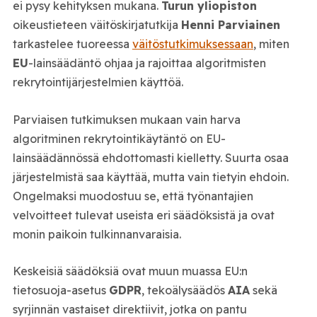
ei pysy kehityksen mukana.
Turun yliopiston
oikeustieteen väitöskirjatutkija
Henni Parviainen
tarkastelee tuoreessa
väitöstutkimuksessaan
, miten
EU
-lainsäädäntö ohjaa ja rajoittaa algoritmisten
rekrytointijärjestelmien käyttöä.
Parviaisen tutkimuksen mukaan vain harva
algoritminen rekrytointikäytäntö on EU-
lainsäädännössä ehdottomasti kielletty. Suurta osaa
järjestelmistä saa käyttää, mutta vain tietyin ehdoin.
Ongelmaksi muodostuu se, että työnantajien
velvoitteet tulevat useista eri säädöksistä ja ovat
monin paikoin tulkinnanvaraisia.
Keskeisiä säädöksiä ovat muun muassa EU:n
tietosuoja-asetus
GDPR
, tekoälysäädös
AIA
sekä
syrjinnän vastaiset direktiivit, jotka on pantu