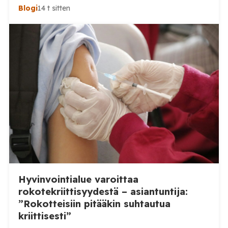
Blogi
14 t sitten
Hyvinvointialue varoittaa
rokotekriittisyydestä – asiantuntija:
”Rokotteisiin pitääkin suhtautua
kriittisesti”