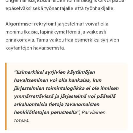
ongelmallisia, koska niiden toimintalogiikka voi jäädä
epäselväksi sekä työnantajalle että työnhakijalle.
Algoritmiset rekrytointijärjestelmät voivat olla
monimutkaisia, läpinäkymättömiä ja vaikeasti
ennakoitavia. Tämä vaikeuttaa esimerkiksi syrjivien
käytäntöjen havaitsemista.
”Esimerkiksi syrjivien käytäntöjen
havaitseminen voi olla hankalaa, kun
järjestelmien toimintalogiikka ei ole ihmisen
ymmärrettävissä ja järjestelmä voi päätellä
arkaluonteisia tietoja tavanomaisten
henkilötietojen perusteella”
, Parviainen
toteaa.