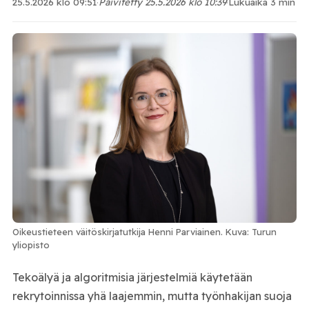
25.5.2026 klo 09:51
·
Päivitetty 25.5.2026 klo 10:39
·
Lukuaika 3 min
Oikeustieteen väitöskirjatutkija Henni Parviainen. Kuva: Turun
yliopisto
Tekoälyä ja algoritmisia järjestelmiä käytetään
rekrytoinnissa yhä laajemmin, mutta työnhakijan suoja