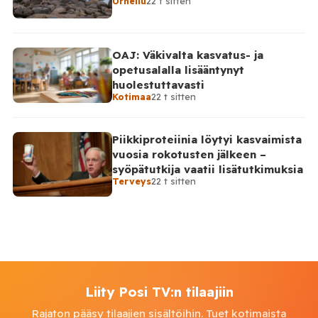
Urheilu
22 t sitten
OAJ: Väkivalta kasvatus- ja
opetusalalla lisääntynyt
huolestuttavasti
Kotimaa
22 t sitten
Piikkiproteiinia löytyi kasvaimista
vuosia rokotusten jälkeen –
syöpätutkija vaatii lisätutkimuksia
Terveys
22 t sitten
Liity Posi TV:n tilaajiin
Rajaton pääsy tilaajien sisältöihin. Tuet kotimaista