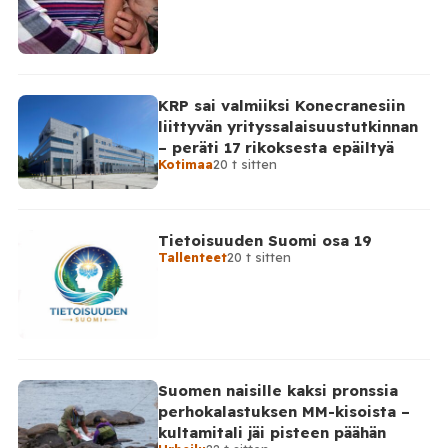
KRP sai valmiiksi Konecranesiin
liittyvän yrityssalaisuustutkinnan
– peräti 17 rikoksesta epäiltyä
Kotimaa
20 t sitten
Tietoisuuden Suomi osa 19
Tallenteet
20 t sitten
Suomen naisille kaksi pronssia
perhokalastuksen MM-kisoista –
kultamitali jäi pisteen päähän