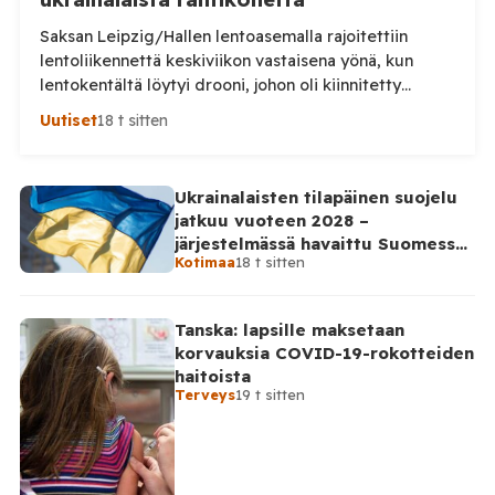
Saksan Leipzig/Hallen lentoasemalla rajoitettiin
lentoliikennettä keskiviikon vastaisena yönä, kun
lentokentältä löytyi drooni, johon oli kiinnitetty
epäilty räjähdelaite. Saksan viranomaiset tutkivat
Uutiset
18 t sitten
tapausta turvallisuusuhkana ja mahdollisena
sabotaasina, saksalaislehti Bildin mukaan. Laite löytyi
lentoaseman rahtialueelta läheltä ukrainalaista
Ukrainalaisten tilapäinen suojelu
Antonov-rahtikonetta ns. esikentältä. Löytyneessä
jatkuu vuoteen 2028 –
droonissa oli tuntematonta massaa sisältänyt pakkaus
järjestelmässä havaittu Suomessa
sekä sytyttimeksi epäilty osa. Poliisi ei ole
Kotimaa
18 t sitten
satoja väärinkäytösyrityksiä
vahvistanut kaikkia yksityiskohtia, mutta […]
Tanska: lapsille maksetaan
korvauksia COVID-19-rokotteiden
haitoista
Terveys
19 t sitten