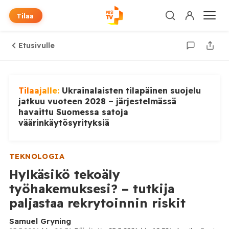
Tilaa
Etusivulle
Tilaajalle:
Ukrainalaisten tilapäinen suojelu
jatkuu vuoteen 2028 – järjestelmässä
havaittu Suomessa satoja
väärinkäytösyrityksiä
TEKNOLOGIA
Hylkäsikö tekoäly
työhakemuksesi? – tutkija
paljastaa rekrytoinnin riskit
Samuel Gryning