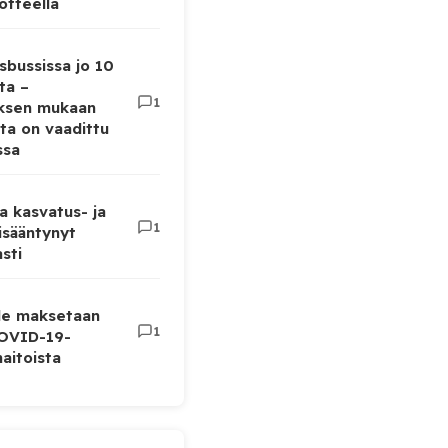
otteella
sbussissa jo 10
ta –
1
uksen mukaan
ta on vaadittu
ssa
a kasvatus- ja
1
lisääntynyt
sti
lle maksetaan
1
COVID-19-
aitoista