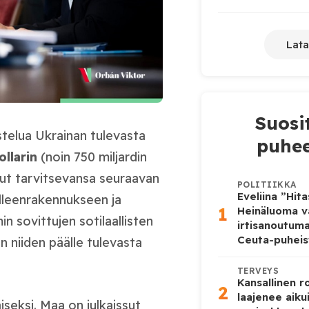
Lata
Suosi
telua Ukrainan tulevasta
puhee
ollarin
(noin 750 miljardin
ut tarvitsevansa seuraavan
POLITIIKKA
Eveliina ”Hit
lleenrakennukseen ja
1
Heinäluoma v
n sovittujen sotilaallisten
irtisanoutum
Ceuta-puheis
n niiden päälle tulevasta
TERVEYS
Kansallinen 
2
laajenee aiku
iseksi. Maa on julkaissut