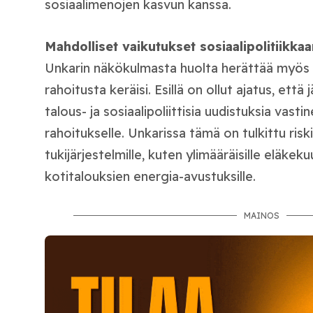
sosiaalimenojen kasvun kanssa.
Mahdolliset vaikutukset sosiaalipolitiikka
Unkarin näkökulmasta huolta herättää myös s
rahoitusta keräisi. Esillä on ollut ajatus, että
talous- ja sosiaalipoliittisia uudistuksia vastin
rahoitukselle. Unkarissa tämä on tulkittu riskik
tukijärjestelmille, kuten ylimääräisille eläkekuu
kotitalouksien energia-avustuksille.
MAINOS