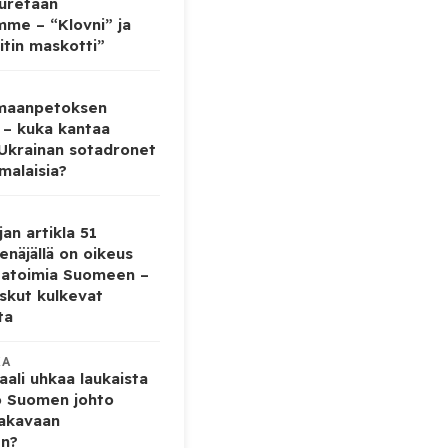
auretaan
mme – “Klovni” ja
itin maskotti”
 maanpetoksen
 – kuka kantaa
 Ukrainan sotadronet
malaisia?
jan artikla 51
enäjällä on oikeus
tatoimia Suomeen –
iskut kulkevat
ta
KA
ali uhkaa laukaista
o Suomen johto
vakavaan
en?