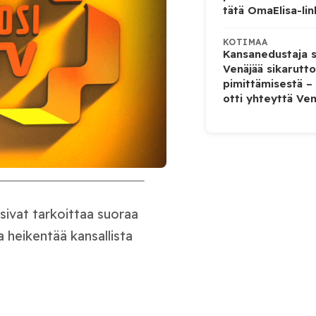
tätä OmaElisa-lin
KOTIMAA
Kansanedustaja s
Venäjää sikarutto
pimittämisestä –
otti yhteyttä Ven
sivat tarkoittaa suoraa
a heikentää kansallista