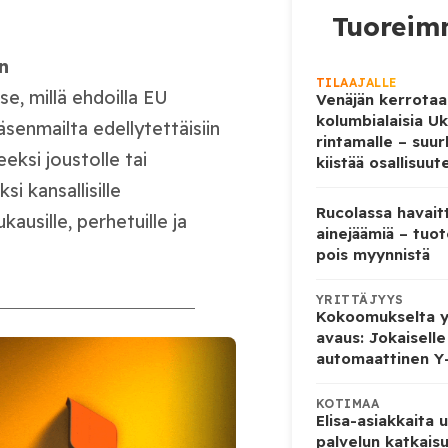
Tuoreimm
an
TILAAJALLE
e, millä ehdoilla EU
Venäjän kerrotaa
kolumbialaisia U
 jäsenmailta edellytettäisiin
rintamalle – suur
eeksi joustolle tai
kiistää osallisuut
si kansallisille
Rucolassa havaitt
kausille, perhetuille ja
ainejäämiä – tuo
pois myynnistä
YRITTÄJYYS
Kokoomukselta yl
avaus: Jokaiselle
automaattinen Y
KOTIMAA
Elisa-asiakkaita 
palvelun katkaisu