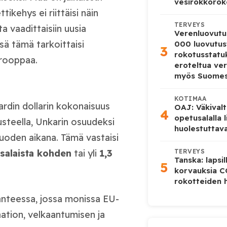
vesirokkorok
ikehys ei riittäisi näin
TERVEYS
a vaadittaisiin uusia
Verenluovutu
sä tämä tarkoittaisi
000 luovutus
3
rokotusstat
Eurooppaa.
eroteltua ver
myös Suome
KOTIMAA
ardin dollarin kokonaisuus
OAJ: Väkivalt
4
opetusalalla 
usteella, Unkarin osuudeksi
huolestuttava
den aikana. Tämä vastaisi
nsalaista kohden
tai yli
1,3
TERVEYS
Tanska: lapsi
5
korvauksia 
rokotteiden h
anteessa, jossa monissa EU-
aation, velkaantumisen ja