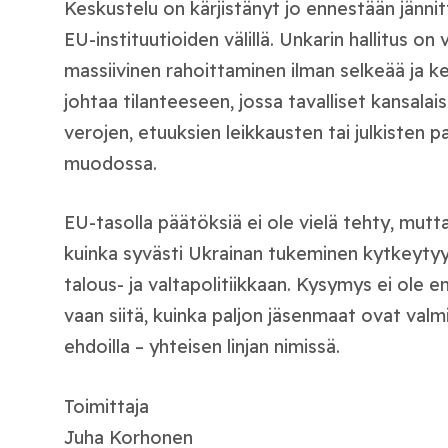
Keskustelu on kärjistänyt jo ennestään jännit
EU-instituutioiden välillä. Unkarin hallitus on
massiivinen rahoittaminen ilman selkeää ja ke
johtaa tilanteeseen, jossa tavalliset kansala
verojen, etuuksien leikkausten tai julkisten 
muodossa.
EU-tasolla päätöksiä ei ole vielä tehty, mutt
kuinka syvästi Ukrainan tukeminen kytkeyty
talous- ja valtapolitiikkaan. Kysymys ei ole en
vaan siitä, kuinka paljon jäsenmaat ovat valm
ehdoilla – yhteisen linjan nimissä.
Toimittaja
Juha Korhonen