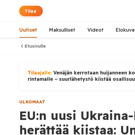
Tilaa
Uutiset
Maksulliset
Videot
Elokuva
Etusivulle
Tilaajalle:
Venäjän kerrotaan huijanneen ko
rintamalle – suurlähetystö kiistää osallisu
ULKOMAAT
EU:n uusi Ukraina-
herättää kiistaa: Un