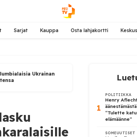
t
Sarjat
Kauppa
Osta lahjakortti
Kesku
lumbialaisia Ukrainan
Luet
utensa
POLITIIKKA
Henry Aflecht
1
äänestämästä
lasku
“Tulette katu
elämäänne”
karalaisille
SOMEUUTISET