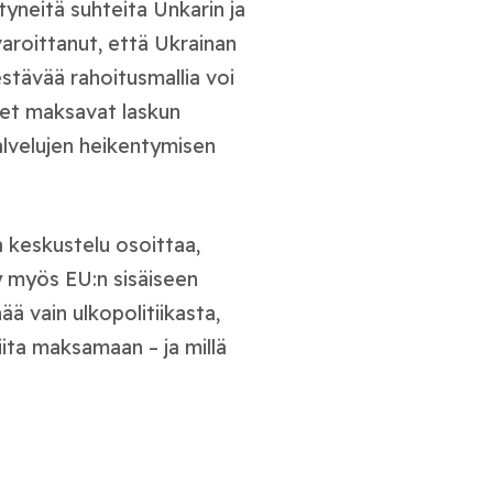
tyneitä suhteita Unkarin ja
 varoittanut, että Ukrainan
stävää rahoitusmallia voi
iset maksavat laskun
palvelujen heikentymisen
a keskustelu osoittaa,
y myös EU:n sisäiseen
ää vain ulkopolitiikasta,
iita maksamaan – ja millä