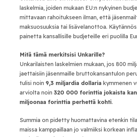
laskelmia, joiden mukaan EU:n nykyinen budjett
mittavaan rahoitukseen ilman, että jäsenmailt
maksuosuuksia tai lisävelanottoa. Käytännös
painetta kansallisille budjeteille eri puolilla 
Mitä tämä merkitsisi Unkarille?
Unkarilaisten laskelmien mukaan, jos 800 milj
jaettaisiin jäsenmaille bruttokansantulon per
tulisi noin
9,3 miljardia dollaria
kymmenen vuo
arviolta noin
320 000 forinttia jokaista ka
miljoonaa forinttia perhettä kohti
.
Summia on pidetty huomattavina etenkin til
maissa kamppaillaan jo valmiiksi korkean infl