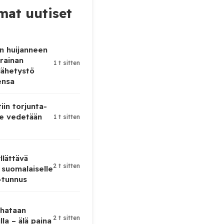
at uutiset
n huijanneen
krainan
1 t sitten
lähetystö
ensa
iin torjunta-
te vedetään
1 t sitten
lättävä
2 t sitten
 suomalaiselle
-tunnus
uhataan
2 t sitten
lla – älä paina