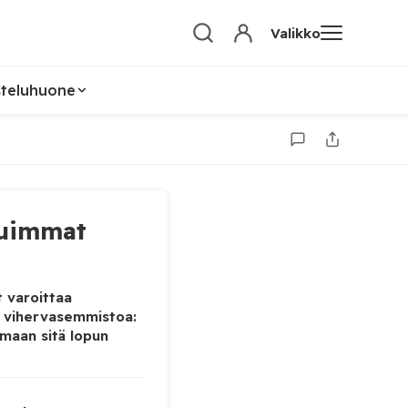
Valikko
steluhuone
uimmat
 varoittaa
 vihervasemmistoa:
maan sitä lopun