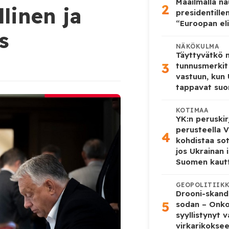
Maailmalla n
2
linen ja
presidentille
“Euroopan eli
s
NÄKÖKULMA
Täyttyvätkö
3
tunnusmerkit
vastuun, kun
tappavat suo
KOTIMAA
YK:n peruskir
perusteella V
4
kohdistaa so
jos Ukrainan 
Suomen kaut
GEOPOLITIIK
Drooni-skanda
5
sodan – Onk
syyllistynyt 
virkarikokse