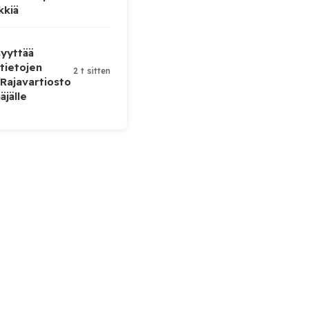
kkiä
yyttää
tietojen
2 t sitten
 Rajavartiosto
äjälle