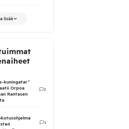
a lisää
tuimmat
naiheet
as-kuningatar”
aatii Orpoa
2
aan Rantasen
ta
rokotusohjelma
1
isten