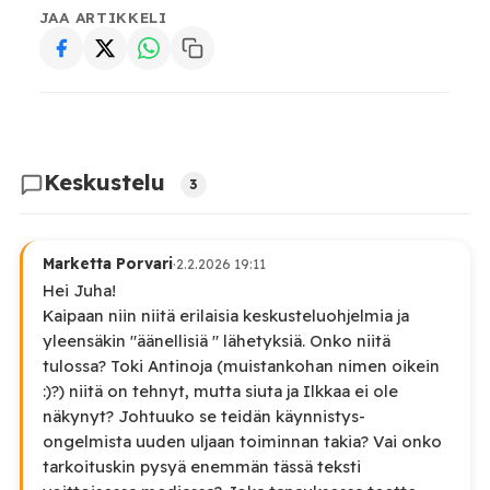
JAA ARTIKKELI
Keskustelu
3
Marketta Porvari
·
2.2.2026 19:11
Hei Juha!
Kaipaan niin niitä erilaisia keskusteluohjelmia ja
yleensäkin "äänellisiä " lähetyksiä. Onko niitä
tulossa? Toki Antinoja (muistankohan nimen oikein
:)?) niitä on tehnyt, mutta siuta ja Ilkkaa ei ole
näkynyt? Johtuuko se teidän käynnistys-
ongelmista uuden uljaan toiminnan takia? Vai onko
tarkoituskin pysyä enemmän tässä teksti