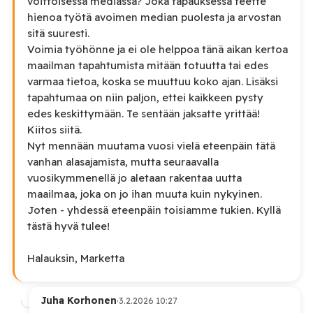
voittoisessa mediassa? Joka tapauksessa teette
hienoa työtä avoimen median puolesta ja arvostan
sitä suuresti.
Voimia työhönne ja ei ole helppoa tänä aikan kertoa
maailman tapahtumista mitään totuutta tai edes
varmaa tietoa, koska se muuttuu koko ajan. Lisäksi
tapahtumaa on niin paljon, ettei kaikkeen pysty
edes keskittymään. Te sentään jaksatte yrittää!
Kiitos siitä.
Nyt mennään muutama vuosi vielä eteenpäin tätä
vanhan alasajamista, mutta seuraavalla
vuosikymmenellä jo aletaan rakentaa uutta
maailmaa, joka on jo ihan muuta kuin nykyinen.
Joten - yhdessä eteenpäin toisiamme tukien. Kyllä
tästä hyvä tulee!
Halauksin, Marketta
Juha Korhonen
·
3.2.2026 10:27