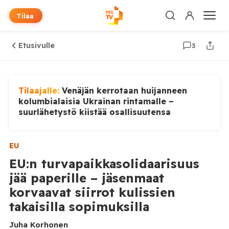
Tilaa
Etusivulle
3
Tilaajalle:
Venäjän kerrotaan huijanneen
kolumbialaisia Ukrainan rintamalle –
suurlähetystö kiistää osallisuutensa
EU
EU:n turvapaikkasolidaarisuus
jää paperille – jäsenmaat
korvaavat siirrot kulissien
takaisilla sopimuksilla
Juha Korhonen