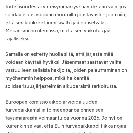
todellisuudesta: yhteisymmärrys saavutetaan vain, jos
solidaarisuus voidaan muotoilla joustavasti – jopa niin,
että sen konkreettinen sisältö jää epäselväksi.
Mekanismi on olemassa, mutta sen vaikutus jää
rajalliseksi.
Samalla on esitetty huolia siitä, että järjestelmää
voidaan käyttää hyväksi. Jäsenmaat saattavat valita
vastuulleen sellaisia hakijoita, joiden palauttaminen on
myöhemmin helppoa, mikä heikentää
solidaarisuusjärjestelmän alkuperäistä tarkoitusta.
Euroopan komissio aikoo arvioida uuden
turvapaikkamallin toimeenpanoa ennen sen
täysimääräistä voimaantuloa vuonna 2026. Jo nyt on
kuitenkin selvää, että EU:n turvapaikkapolitiikka nojaa