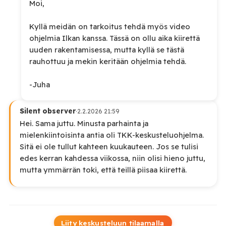
Moi,
Kyllä meidän on tarkoitus tehdä myös video
ohjelmia Ilkan kanssa. Tässä on ollu aika kiirettä
uuden rakentamisessa, mutta kyllä se tästä
rauhottuu ja mekin keritään ohjelmia tehdä.
-Juha
Silent observer
·
2.2.2026 21:59
Hei. Sama juttu. Minusta parhainta ja
mielenkiintoisinta antia oli TKK-keskusteluohjelma.
Sitä ei ole tullut kahteen kuukauteen. Jos se tulisi
edes kerran kahdessa viikossa, niin olisi hieno juttu,
mutta ymmärrän toki, että teillä piisaa kiirettä.
Liity keskusteluun tilaamalla