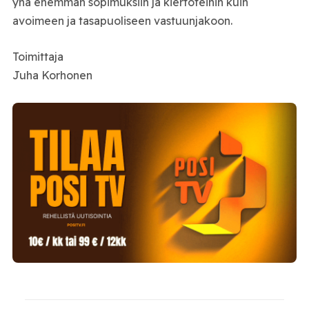
yhä enemmän sopimuksiin ja kiertoteihin kuin
avoimeen ja tasapuoliseen vastuunjakoon.
Toimittaja
Juha Korhonen