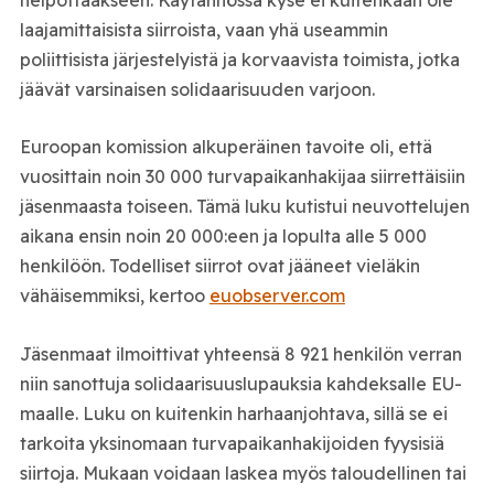
laajamittaisista siirroista, vaan yhä useammin
poliittisista järjestelyistä ja korvaavista toimista, jotka
jäävät varsinaisen solidaarisuuden varjoon.
Euroopan komission alkuperäinen tavoite oli, että
vuosittain noin 30 000 turvapaikanhakijaa siirrettäisiin
jäsenmaasta toiseen. Tämä luku kutistui neuvottelujen
aikana ensin noin 20 000:een ja lopulta alle 5 000
henkilöön. Todelliset siirrot ovat jääneet vieläkin
vähäisemmiksi, kertoo
euobserver.com
Jäsenmaat ilmoittivat yhteensä 8 921 henkilön verran
niin sanottuja solidaarisuuslupauksia kahdeksalle EU-
maalle. Luku on kuitenkin harhaanjohtava, sillä se ei
tarkoita yksinomaan turvapaikanhakijoiden fyysisiä
siirtoja. Mukaan voidaan laskea myös taloudellinen tai