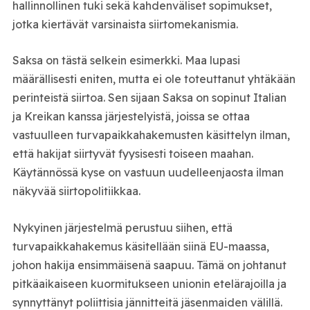
hallinnollinen tuki sekä kahdenväliset sopimukset,
jotka kiertävät varsinaista siirtomekanismia.
Saksa on tästä selkein esimerkki. Maa lupasi
määrällisesti eniten, mutta ei ole toteuttanut yhtäkään
perinteistä siirtoa. Sen sijaan Saksa on sopinut Italian
ja Kreikan kanssa järjestelyistä, joissa se ottaa
vastuulleen turvapaikkahakemusten käsittelyn ilman,
että hakijat siirtyvät fyysisesti toiseen maahan.
Käytännössä kyse on vastuun uudelleenjaosta ilman
näkyvää siirtopolitiikkaa.
Nykyinen järjestelmä perustuu siihen, että
turvapaikkahakemus käsitellään siinä EU-maassa,
johon hakija ensimmäisenä saapuu. Tämä on johtanut
pitkäaikaiseen kuormitukseen unionin etelärajoilla ja
synnyttänyt poliittisia jännitteitä jäsenmaiden välillä.