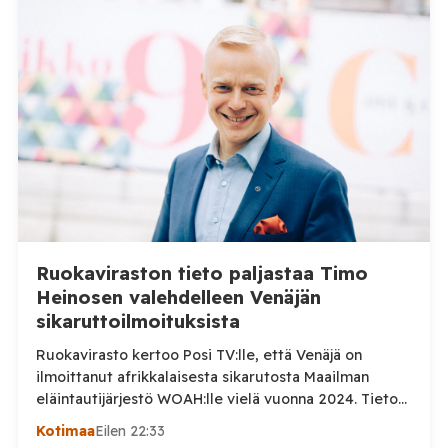
Ruokaviraston tieto paljastaa Timo
Heinosen valehdelleen Venäjän
sikaruttoilmoituksista
Ruokavirasto kertoo Posi TV:lle, että Venäjä on
ilmoittanut afrikkalaisesta sikarutosta Maailman
eläintautijärjestö WOAH:lle vielä vuonna 2024. Tieto
haastaa kokoomuksen kansanedustaja Timo Heinosen
Kotimaa
Eilen 22:33
(kok.) esittämän väitteen Venäjän