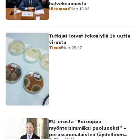
halveksunnasta
Ulkomaat
Eilen 10:02
Tutkijat loivat tekoälyllä 16 uutta
virusta
Tiede
Eilen 09:47
EU-erosta ”Eurooppa-
myönteisimmäksi puolueeksi” –
perussuomalaisten täydellinen