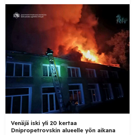
sikaruttoilmoituksista. Suomi on puolestaan
ilmoittanut tuoreesta Virolahden tapauksesta sekä
WOAH:n kautta että suoraan Venäjän
eläinlääkintäviranomaisille. Ruokavirasto kertoi Posi
TV:lle tarkempia tietoja Suomen ensimmäisestä
afrikkalaisen sikaruton tapauksesta sekä
eläintautitietojen vaihdosta […]
Venäjä iski yli 20 kertaa
Dnipropetrovskin alueelle yön aikana