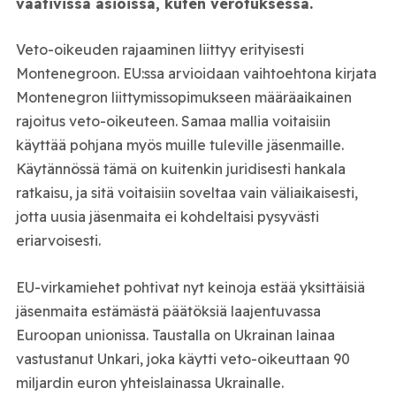
vaativissa asioissa, kuten verotuksessa.
Veto-oikeuden rajaaminen liittyy erityisesti
Montenegroon. EU:ssa arvioidaan vaihtoehtona kirjata
Montenegron liittymissopimukseen määräaikainen
rajoitus veto-oikeuteen. Samaa mallia voitaisiin
käyttää pohjana myös muille tuleville jäsenmaille.
Käytännössä tämä on kuitenkin juridisesti hankala
ratkaisu, ja sitä voitaisiin soveltaa vain väliaikaisesti,
jotta uusia jäsenmaita ei kohdeltaisi pysyvästi
eriarvoisesti.
EU-virkamiehet pohtivat nyt keinoja estää yksittäisiä
jäsenmaita estämästä päätöksiä laajentuvassa
Euroopan unionissa. Taustalla on Ukrainan lainaa
vastustanut Unkari, joka käytti veto-oikeuttaan 90
miljardin euron yhteislainassa Ukrainalle.