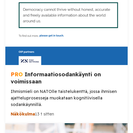
PRO
Informaatiosodankäynti on
voimissaan
Ihmismieli on NATOlle taistelukenttä, jossa ihmisen
ajatteluprosesseja muokataan kognitiivisella
sodankäynnillä.
Näkökulma
13 t sitten