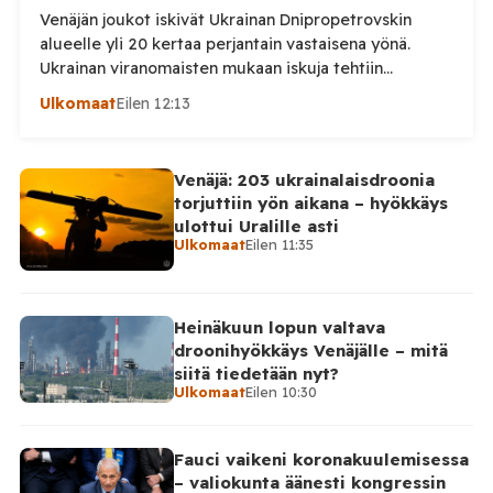
Venäjän joukot iskivät Ukrainan Dnipropetrovskin
alueelle yli 20 kertaa perjantain vastaisena yönä.
Ukrainan viranomaisten mukaan iskuja tehtiin
drooneilla ja tykistöllä viidelle eri alueelle.
Ulkomaat
Eilen 12:13
Henkilövahingoilta vältyttiin. Dnipropetrovskin
alueellisen sotilashallinnon johtaja Oleksandr Hanzha
kertoi perjantaiaamuna 7. elokuuta julkaisemassaan
Venäjä: 203 ukrainalaisdroonia
Telegram-päivityksessä, että Venäjän joukot
torjuttiin yön aikana – hyökkäys
hyökkäsivät yön aikana yli 20 kertaa viidelle alueelle.
ulottui Uralille asti
Nikopolin alueella iskuja kohdistui Nikopolin
Ulkomaat
Eilen 11:35
kaupunkiin sekä […]
Heinäkuun lopun valtava
droonihyökkäys Venäjälle – mitä
siitä tiedetään nyt?
Ulkomaat
Eilen 10:30
Fauci vaikeni koronakuulemisessa
– valiokunta äänesti kongressin