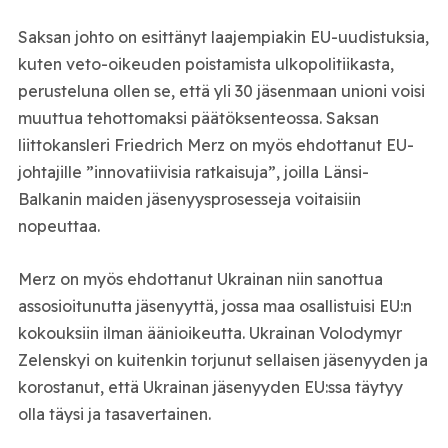
Saksan johto on esittänyt laajempiakin EU-uudistuksia,
kuten veto-oikeuden poistamista ulkopolitiikasta,
perusteluna ollen se, että yli 30 jäsenmaan unioni voisi
muuttua tehottomaksi päätöksenteossa. Saksan
liittokansleri Friedrich Merz on myös ehdottanut EU-
johtajille ”innovatiivisia ratkaisuja”, joilla Länsi-
Balkanin maiden jäsenyysprosesseja voitaisiin
nopeuttaa.
Merz on myös ehdottanut Ukrainan niin sanottua
assosioitunutta jäsenyyttä, jossa maa osallistuisi EU:n
kokouksiin ilman äänioikeutta. Ukrainan Volodymyr
Zelenskyi on kuitenkin torjunut sellaisen jäsenyyden ja
korostanut, että Ukrainan jäsenyyden EU:ssa täytyy
olla täysi ja tasavertainen.