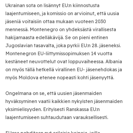
Ukrainan sota on lisännyt EU:n kiinnostusta
laajentumiseen, ja komissio on arvioinut, että uusia
jäseniä voitaisiin ottaa mukaan vuoteen 2030
mennessä. Montenegro on yhdeksästä virallisesta
hakijamaasta edelläkävijä. Se on pieni entinen
Jugoslavian tasavalta, joka pyrkii EU:n 28. jäseneksi.
Montenegron EU-liittymissopimuksen 14 vuotta
kestäneet neuvottelut ovat loppuvaiheessa. Albania
on myös tällä hetkellä virallinen EU- jäsenehdokas ja
myös Moldova etenee nopeasti kohti jäsenyyttä.
Ongelmana on se, että uusien jäsenmaiden
hyväksyminen vaatii kaikkien nykyisten jäsenmaiden
yksimielisyyden. Erityisesti Ranskassa EU:n
laajentumiseen suhtaudutaan varauksellisesti.
EU:ssa pohditaan nyt erilaisia keinoja, joilla