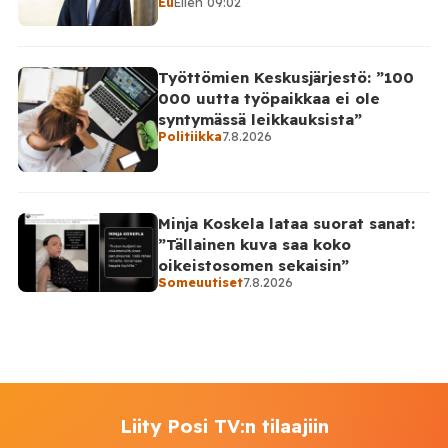
Eu
Eilen 09:02
takinkääntö
Työttömien Keskusjärjestö: ”100
000 uutta työpaikkaa ei ole
syntymässä leikkauksista”
Politiikka
7.8.2026
Minja Koskela lataa suorat sanat:
”Tällainen kuva saa koko
oikeistosomen sekaisin”
Someuutiset
7.8.2026
Liity Posi TV:n tilaajiin