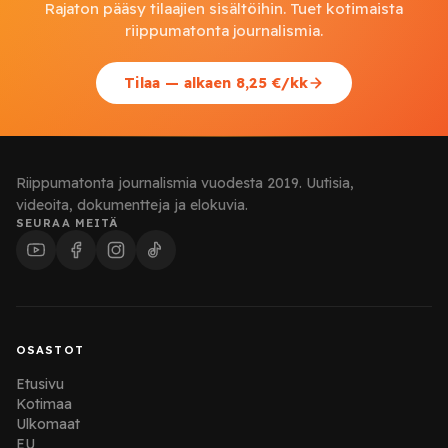
Rajaton pääsy tilaajien sisältöihin. Tuet kotimaista
riippumatonta journalismia.
Tilaa — alkaen 8,25 €/kk
Riippumatonta journalismia vuodesta 2019. Uutisia,
videoita, dokumentteja ja elokuvia.
SEURAA MEITÄ
OSASTOT
Etusivu
Kotimaa
Ulkomaat
EU